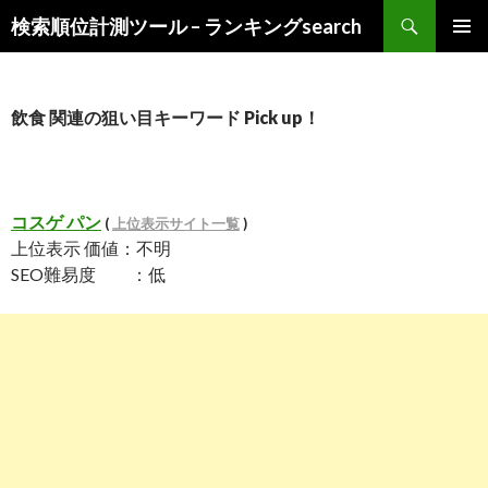
検
検索順位計測ツール – ランキングsearch
索
コ
メインメ
ン
ニュー
テ
ン
飲食 関連の狙い目キーワード Pick up！
ツ
へ
ス
キ
コスゲ パン
(
上位表示サイト一覧
)
ッ
上位表示 価値：不明
プ
SEO難易度 ：低