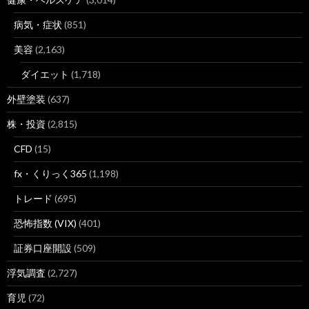
病気・症状
(851)
美容
(2,163)
ダイエット
(1,718)
外壁塗装
(637)
株・投資
(2,815)
CFD
(15)
fx・くりっく365
(1,198)
トレード
(695)
恐怖指数 (VIX)
(401)
証券口座開設
(509)
浮気調査
(2,727)
育児
(72)