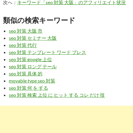
次へ：
キーワード「seo 対策 大阪」のアフィリエイト状況
「大阪」でSEO対策をして1位になりたい！上位表
2019-
示する方法をあらゆる角度 ...
10-07
類似の検索キーワード
7
https://
bankluck-japan.com
/
seo 対策 大阪 市
大阪のSEO対策コンサルティングなら【株式会社
2019-
seo 対策 セミナー 大阪
BLJ】
10-07
seo 対策 代行
8
https://
red-stone.co.jp
/service/seo-osaka/
seo 対策 テンプレート ワード プレス
seo 対策 google 上位
大阪 SEO対策 無料相談所 - RED STONE
2019-
seo 対策 ロング テール
10-07
seo 対策 具体 的
9
https://
www.higherfield.co.jp
/
movable type seo 対策
seo 対策 何 を する
SEO対策は大阪市の株式会社Higherfield（ハイヤ
2019-
ーフィールド）
10-07
seo 対策 検索 上位 に ヒット する コレ だけ 技
7
https://
seo.alfactory.co.jp
/
成功報酬型SEO対策 STEP UP SEO｜大阪市北区 -
2019-
株式会社アル ...
03-12
9
https://
www.geo-code.co.jp
/osaka/