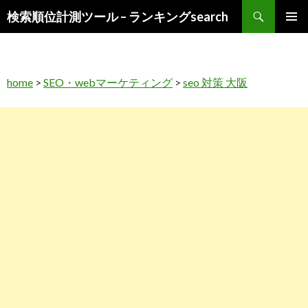
検
検索順位計測ツール – ランキングsearch
索
コ
メインメ
ン
ニュー
テ
ン
home
>
SEO・webマーケティング
>
seo 対策 大阪
ツ
へ
ス
キ
ッ
プ