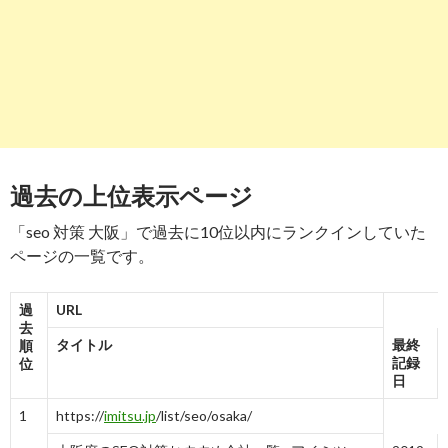
9
http://
search.yahoo.co.jp
/r/FOR=A3ZjLn5V3igxto9LImEe8Zv
SEO対策 大阪 無料相談所 - 株式会社RED STONE
-
9
10
http://
search.yahoo.co.jp
/r/FOR=FAkEQzlV3ihJm0wDEqD1R3n
関西支社（大阪） | 売上を上げるSEO対策会社のジオコード
過去の上位表示ページ
-
10
「seo 対策 大阪」で過去に10位以内にランクインしていた
ページの一覧です。
過
URL
去
タイトル
最終
順
記録
位
日
1
https://
imitsu.jp
/list/seo/osaka/