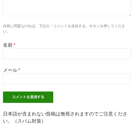
SEO対策 大阪 ネットテン
2018-
07-28
10
https://
www.machseo.com
/
内容に問題なければ、下記の「コメントを送信する」ボタンを押してくださ
SEO 大阪 ｜検索エンジンとSEO施策を追求する会
2018-
い。
社｜マッハSEO
05-01
4
http://
www.lykaon-search.com
/osaka/
名前
*
大阪のSEO対策に強い中小企業の為のホームペー
2018-
ジ制作｜リカオン株式 ...
02-13
メール
*
7
http://
bankluck-japan.com
/
SEO対策コンサルティングなら大阪の【株式会社
2018-
BLJ】
02-13
9
http://
www.xloop.co.jp
/seo/index.php
SEO対策 | 大阪市中央区に本社がある【株式会社イ
2018-
クスループ】のSEO ...
02-13
日本語が含まれない投稿は無視されますのでご注意くださ
い。（スパム対策）
7
https://
seo.osaka.jp
/
SEO対策 大阪｜SEM対策・デジタルマーケティン
2017-