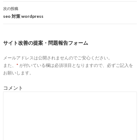
稿
SEO対策に強い！大阪のWebマーケティングのバ
2018-
次の投稿
リューエージェント
12-15
ナ
seo 対策 wordpress
4
http://
www.syanaiseo.com
/
ビ
SEO対策＠大阪
2018-
ゲ
10-06
サイト改善の提案・問題報告フォーム
ー
4
https://
valueagent.co.jp
/seminar_seo
メールアドレスは公開されませんのでご安心ください。
シ
SEOセミナー 大阪 | 大阪 Webマーケティング バリ
2018-
また、
*
ューエージェント
が付いている欄は必須項目となりますので、必ずご記入を
07-28
ョ
お願いします。
5
http://
www.seo01.com
/
ン
SEO対策! 大阪の上位表示研究会 | いっぱい業者が
2018-
コメント
増えてきた・・・
07-28
9
https://
webst8.com
/seminar/seo/
自分でできるSEO対策超入門セミナー 大阪 ウェブ
2018-
集客講座 | Webst8
07-28
10
http://
www.e-netten.ne.jp
/