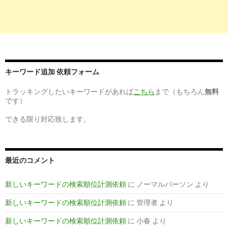
会社エクストリンクまで ...
08-27
9
http://
www.digitalfield.co.jp
/seo.html
完全成果報酬型SEO対策 大阪 | デジタルフィール
2017-
ド株式会社
07-29
10
http://
www.inspireseo.com
/
キーワード追加 依頼フォーム
SEO対策大阪サポート-はじめてのSEO、ネット集
2017-
トラッキングしたいキーワードがあれば
こちら
まで（もちろん
無料
客はS＆Eパートナーズ
06-01
です）
6
https://
www.hubnet.jp
/
できる限り対応致します。
大阪市のSEOホームページ制作会社｜SEO対策と
2017-
WordPressで ...
04-17
8
http://
www.machseo.com
/
最近のコメント
SEO 大阪 のマッハSEO｜サイトの価値を高める
2017-
SEO対策に特化した ...
04-17
新しいキーワードの検索順位計測依頼
に
ノーマルパーソン
より
9
https://
www.plan-b.co.jp
/
新しいキーワードの検索順位計測依頼
に
管理者
より
デジタルマーケティングカンパニー 株式会社
2017-
新しいキーワードの検索順位計測依頼
に
小春
より