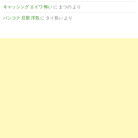
PLAN-B(プランビー)
04-17
キャッシング エイワ 怖い
に
まつの
より
8
http://
www.business-square.jp
/seo.html
バンコク 旦那 浮気
に
タイ長い
より
成功報酬型SEO対策（大阪市中央区）の有限会社
2017-
ビジネススクウェア
01-25
9
http://
www.seonet-osaka.com
/
【SEO大阪】SEO対策・集客の事ならSEOネット
2017-
大阪
01-25