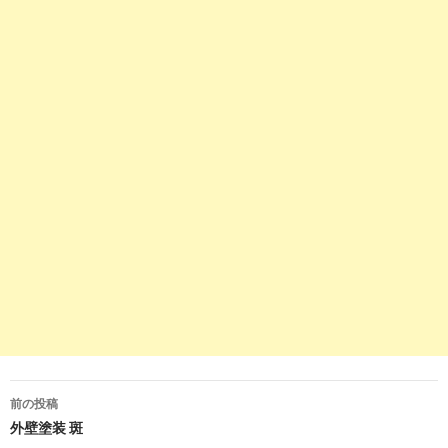
大阪のSEO対策・WEBマーケティングのご相談は
2019-
ジオコード
03-12
10
https://
www.lykaon-search.com
/osaka/
大阪のSEO対策に強い中小企業の為のホームペー
2019-
ジ制作｜リカオン株式会社
03-12
6
https://
www.design-family.jp
/
大阪市SEO対策・WEB集客マーケティング・ホー
2019-
ムページ制作｜デザイン ...
02-04
9
https://
www.smartseo.jp
/
SEO対策 大阪／東京／名古屋／京都を中心に全国
2019-
対応｜DONMAI Inc.
01-04
10
https://
www.seo-edge.com
/
SEO対策 大阪は検索エンジン最適化に強い竹井事
2019-
務所
01-04
前の投稿
投
外壁塗装 斑
6
https://
valueagent.co.jp
/