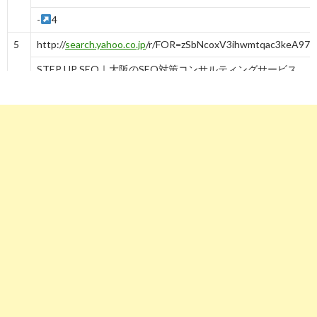
-
4
5
http://
search.yahoo.co.jp
/r/FOR=zSbNcoxV3ihwmtqac3keA976
STEP UP SEO｜大阪のSEO対策コンサルティングサービス
-
5
6
http://
search.yahoo.co.jp
/r/FOR=PLpX2m9V3ig_ogwEZDqhaljr
関西・大阪のSEO対策会社15選！Webマーケティング ...
-
6
7
http://
search.yahoo.co.jp
/r/FOR=HnmXauRV3iiw1q_NcopEM4.
大阪府のおすすめSEO対策会社9社を厳選！【2020年最新版 ...
-
7
8
http://
search.yahoo.co.jp
/r/FOR=74lNIBZV3igOZfOs9YeLeDf
SEO対策｜大阪のホームページ作成会社セブンデザイン
-
8