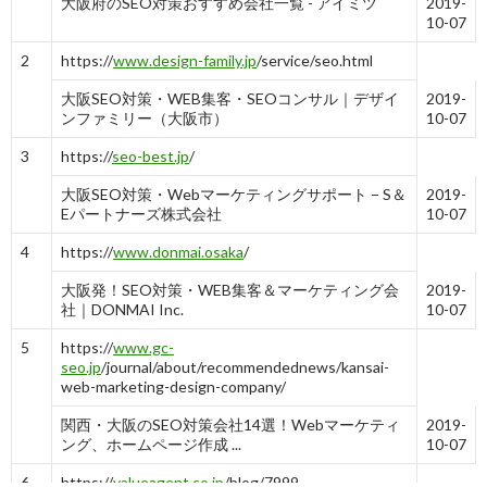
大阪府のSEO対策おすすめ会社一覧 - アイミツ
2019-
10-07
2
https://
www.design-family.jp
/service/seo.html
大阪SEO対策・WEB集客・SEOコンサル｜デザイ
2019-
ンファミリー（大阪市）
10-07
3
https://
seo-best.jp
/
大阪SEO対策・Webマーケティングサポート − S＆
2019-
Eパートナーズ株式会社
10-07
4
https://
www.donmai.osaka
/
大阪発！SEO対策・WEB集客＆マーケティング会
2019-
社｜DONMAI Inc.
10-07
5
https://
www.gc-
seo.jp
/journal/about/recommendednews/kansai-
web-marketing-design-company/
関西・大阪のSEO対策会社14選！Webマーケティ
2019-
ング、ホームページ作成 ...
10-07
6
https://
valueagent.co.jp
/blog/7999