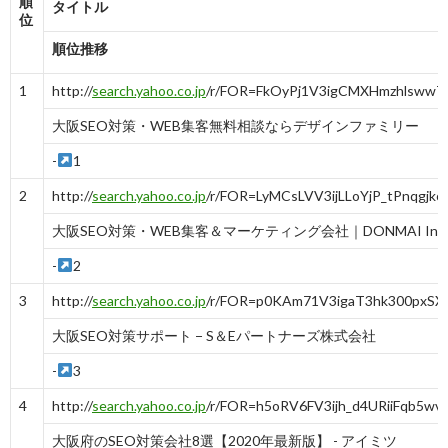
順
タイトル
位
順位推移
1
http://
search.yahoo.co.jp
/r/FOR=FkOyPj1V3igCMXHmzhlswwT
大阪SEO対策・WEB集客無料相談ならデザインファミリー
-
1
2
http://
search.yahoo.co.jp
/r/FOR=LyMCsLVV3ijLLoYjP_tPnqgj
大阪SEO対策・WEB集客＆マーケティング会社｜DONMAI Inc.
-
2
3
http://
search.yahoo.co.jp
/r/FOR=p0KAm71V3igaT3hk300pxSX
大阪SEO対策サポート − S＆Eパートナーズ株式会社
-
3
4
http://
search.yahoo.co.jp
/r/FOR=h5oRV6FV3ijh_d4URiiFqb5w
大阪府のSEO対策会社8選【2020年最新版】 - アイミツ