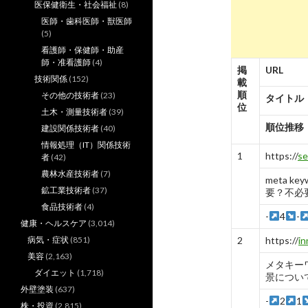
医保健衛生・社会福祉
(8)
医師・歯科医師・獣医師
(5)
看護師・保健師・助産
師・准看護師
(4)
掲
URL
技術関係
(152)
載
順
その他の技術者
(23)
タイトル
位
土木・測量技術者
(39)
順位推移
建設関係技術者
(40)
情報処理（IT）関係技術
1
https://
se
者
(42)
農林水産技術者
(7)
meta 
鉱工業技術者
(37)
要？不必要 
食品技術者
(4)
-
4
-
健康・ヘルスケア
(3,014)
病気・症状
(851)
2
https://
in
美容
(2,163)
メタキー
ダイエット
(1,718)
景について :
外壁塗装
(637)
-
2
1
株・投資
(2,815)