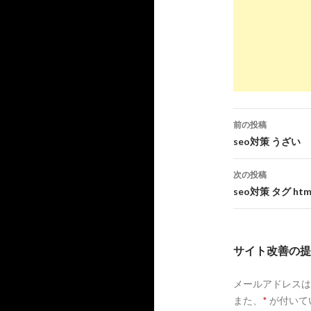
5
https://
www
SEO的に
6
https://
seo
メタキーワー
前の投稿
投
8
https://
web
seo対策 うざい
稿
メタキーワード
次の投稿
ナ
seo対策 タグ htm
9
https://
fer
ビ
SEO対策キ
ゲ
サイト改善の提
ー
10
https://
www
メールアドレスは
シ
SEO対策
また、
*
が付いて