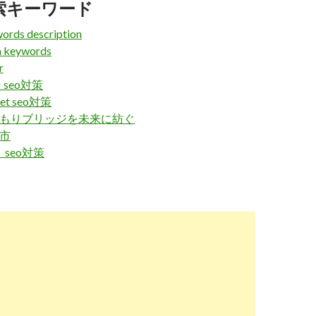
索キーワード
ch.yahoo.co.jp
/r/_ylt=A2RCgqwBUgdfu2QA7AbbZvJ7;_ylu=X3oDMTBtdm
rds description
ywords（メタキーワード）はSEOで不要なのか？ | 東京の ...
 keywords
r
 seo対策
ch.yahoo.co.jp
/r/_ylt=A2RCgqwBUgdfu2QA7QbbZvJ7;_ylu=X3oDMTBtY
ket seo対策
tionとkeywordsはSEO対策に効果がない？ | コンテンツ ...
見積もりブリッジを未来に紡ぐ
戸市
ch.yahoo.co.jp
/r/_ylt=A2RCgqwBUgdfu2QA7gbbZvJ7;_ylu=X3oDMTBtN
seo対策
ードは記述するべき？ | アレグロのSEOブログ
ch.yahoo.co.jp
/r/_ylt=A2RCgqwBUgdfu2QA7wbbZvJ7;_ylu=X3oDMTBuY
るmeta keywordsの設定はもう不要？残すべきか消す ...
laboratory.jp
/34998/
ywordsの書き方とSEOで不要な理由 | SEOラボ