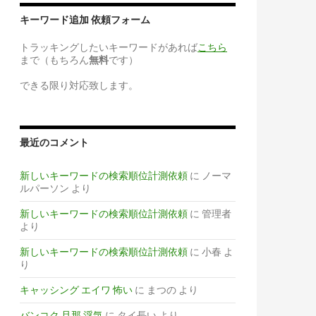
キーワード追加 依頼フォーム
トラッキングしたいキーワードがあれば
こちら
まで（もちろん
無料
です）
できる限り対応致します。
最近のコメント
新しいキーワードの検索順位計測依頼
に
ノーマ
ルパーソン
より
新しいキーワードの検索順位計測依頼
に
管理者
より
新しいキーワードの検索順位計測依頼
に
小春
よ
り
キャッシング エイワ 怖い
に
まつの
より
バンコク 旦那 浮気
に
タイ長い
より