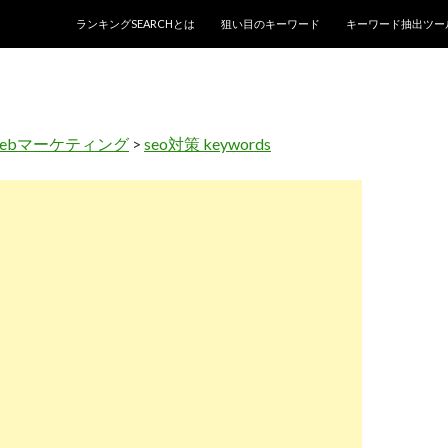
コンテンツへスキップ
ランキングSEARCHとは
狙い目のキーワード
キーワード抽出ツー
webマーケティング
>
seo対策 keywords