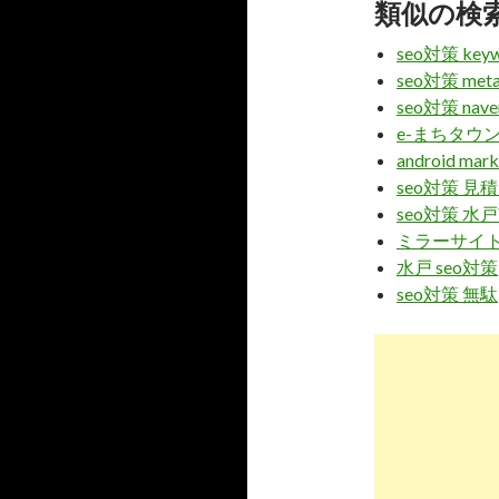
類似の検
7
http://
sear
seo対策 keywo
meta ke
seo対策 meta
seo対策 nave
e-まちタウン
8
http://
sear
android mar
descrip
seo対策 
seo対策 水
9
http://
sear
ミラーサイト 
水戸 seo対策
メタキーワ
seo対策 無駄
10
http://
sear
SEOにおけ
2
https://
seo
meta ke