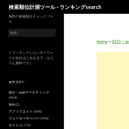
検
検索順位計測ツール – ランキングsearch
索
無料の検索順位チェックツー
ル
検
索
home
>
SEO・
:
トラッキングしたいキーワー
ドがあれば
こちら
まで（もち
ろん無料です）
カテゴリー
SEO・webマーケティング
(934)
SNS
(2)
アフィリエイト
(696)
ウォーターサーバー
(900)
カード
(2,773)