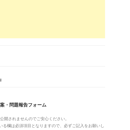
.weblab.co.jp
/staff/seo/6232.html
メタキーワードはいるの？いらないの？ | ウェブラボ（株）スタッフ ...
pack.jp
/internal-seo/basic/seo-for-meta-keywords.php
ドのSEO効果とターゲットキーワード選定について - SEO Pack
kikaku.co.jp
/blog/seo/meta-name-keywords/
（meta name=”keywords”）はSEOに重要なのか？ - ウェブ ...
l
ret-plus.com
/1330
ーワードの具体的な選び方｜ferret [フェレット]
案・問題報告フォーム
.akibare-hp.jp
/kouza/keyword-description/
公開されませんのでご安心ください。
キーワードやページ概要はすべて同じで大丈夫ですか ...
いる欄は必須項目となりますので、必ずご記入をお願いし