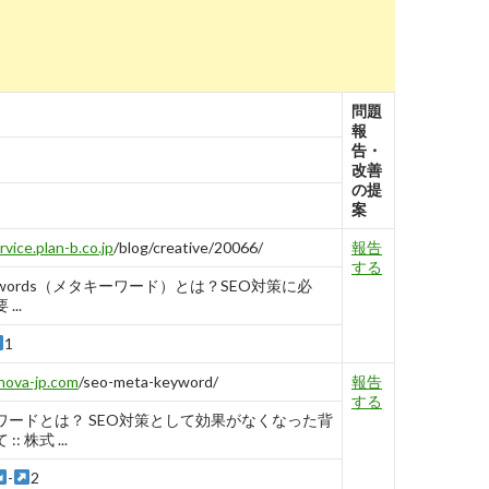
問題
報
告・
改善
の提
案
rvice.plan-b.co.jp
/blog/creative/20066/
報告
する
keywords（メタキーワード）とは？SEO対策に必
...
1
nova-jp.com
/seo-meta-keyword/
報告
する
ワードとは？ SEO対策として効果がなくなった背
: 株式 ...
-
2