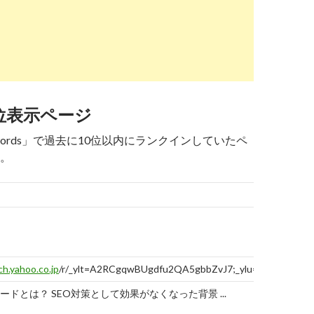
w.allegro-inc.com
/seo/meta-keywords
報告
する
ワードは記述するべき？ | アレグロのSEOブログ
7
-
10
-
8
6
4→4
6
9
-
7
位表示ページ
lectone.in
/119-2/
報告
eywords」で過去に10位以内にランクインしていたペ
する
。
ptionとkeywordsはSEO対策に効果がない？ | コンテ
og.hubspot.jp
/update-the-9-best-keyword-
報告
tools-to-find-the-right-keywords-for-seo
する
最適なキーワード探しに役立つキーワード調査ツー
ch.yahoo.co.jp
/r/_ylt=A2RCgqwBUgdfu2QA5gbbZvJ7;_ylu=X3oDMTBtN
ードとは？ SEO対策として効果がなくなった背景 ...
5
10
-
9