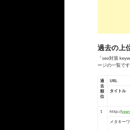
か ...
-
6
7
https://
ww
メタキー
7
10
過去の上
8
https://
se
「seo対策 k
ージの一覧です
descri
ンツ ...
過
URL
-
8
去
タイトル
順
9
https://
bl
位
research-
SEOで
1
http://
sear
ル6選
メタキーワ
-
4
-