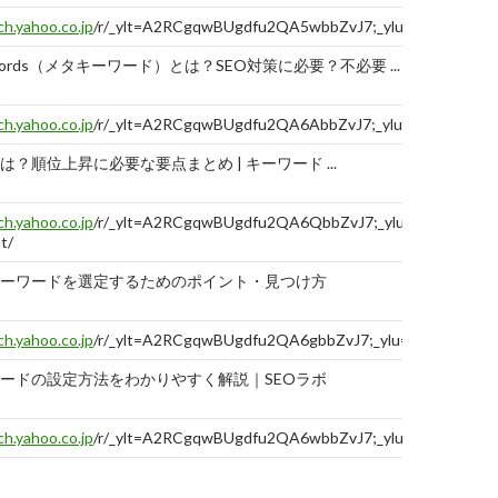
ww.seedinc.jp
/seo/meta-keywords.html
報告
ch.yahoo.co.jp
/r/_ylt=A2RCgqwBUgdfu2QA5wbbZvJ7;_ylu=X3oDMTBtdTY
する
ードとSEO対策｜シード - 株式会社シード
eywords（メタキーワード）とは？SEO対策に必要？不必要 ...
ch.yahoo.co.jp
/r/_ylt=A2RCgqwBUgdfu2QA6AbbZvJ7;_ylu=X3oDMTBtbm
は？順位上昇に必要な要点まとめ | キーワード ...
ch.yahoo.co.jp
/r/_ylt=A2RCgqwBUgdfu2QA6QbbZvJ7;_ylu=X3oDMTBt
t/
キーワードを選定するためのポイント・見つけ方
ch.yahoo.co.jp
/r/_ylt=A2RCgqwBUgdfu2QA6gbbZvJ7;_ylu=X3oDMTBta2
ワードの設定方法をわかりやすく解説｜SEOラボ
ch.yahoo.co.jp
/r/_ylt=A2RCgqwBUgdfu2QA6wbbZvJ7;_ylu=X3oDMTBtd
eywordsの書き方とSEOで不要な理由｜SEOラボ