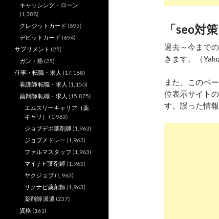
キャッシング・ローン
(1,388)
クレジットカード
(695)
「seo対策
デビットカード
(694)
過去～今までの「
サプリメント
(25)
きます。（Yaho
ガン・癌
(25)
仕事・転職・求人
(17,188)
また、このページ
看護師 転職・求人
(1,150)
位表示サイトの
薬剤師 転職・求人
(15,875)
す。誤った情報
エムスリーキャリア（薬
キャリ）
(1,963)
ジョブデポ薬剤師
(1,963)
ジョブメドレー
(1,963)
ファルマスタッフ
(1,963)
マイナビ薬剤師
(1,963)
ヤクジョブ
(1,963)
リクナビ薬剤師
(1,963)
薬剤師 派遣
(237)
資格
(161)