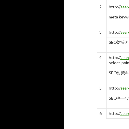
10
https://
w
2
http://
sear
メタキーワ
meta k
-
10
3
http://
sear
SEO対策と
4
http://
sear
select-poin
SEO対策
5
http://
sear
SEOキー
6
http://
sear
meta k