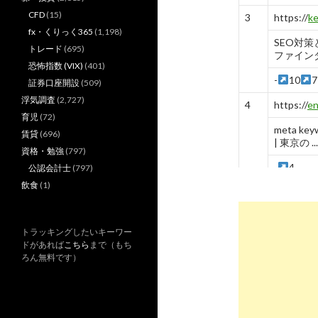
CFD
(15)
3
https://
ke
fx・くりっく365
(1,198)
SEO対
トレード
(695)
ファイン
恐怖指数 (VIX)
(401)
-
10
7
証券口座開設
(509)
浮気調査
(2,727)
4
https://
en
育児
(72)
meta 
賃貸
(696)
| 東京の ...
資格・勉強
(797)
-
4
公認会計士
(797)
飲食
(1)
5
https://
w
point/
SEO対
トラッキングしたいキーワー
- Gyro-n
ドがあれば
こちら
まで（もち
ろん無料です）
-
10
-
6
https://
hi
SEOにお