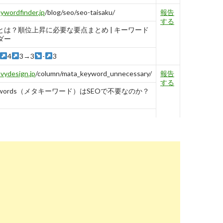
ywordfinder.jp
/blog/seo/seo-taisaku/
報告
する
策とは？順位上昇に必要な要点まとめ | キーワード
ダー
4
3→3
-
3
vydesign.jp
/column/mata_keyword_unnecessary/
報告
する
keywords（メタキーワード）はSEOで不要なのか？
ww.gyro-n.com
/seo/hack/seo-keywords-select-
報告
する
策キーワードを選定するためのポイント・見つけ方
5
tonote.jp
/column/seo/2014/
報告
する
けるmeta keywordsの設定はもう不要？残すべき