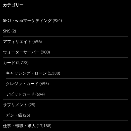
カテゴリー
10
https://
jp.jimdo.com
/2016/08/25/jimdo-seo/
SEO・webマーケティング
(934)
Webサイトを検索で上位にあげるために - Jimdo（ジンドゥー
SNS
(2)
7
https://
seopack.jp
/seoblog/20160824-top2/
アフィリエイト
(696)
【詳解レポ】ついに公式発言、Google検索順位2つの要因とは 
ウォーターサーバー
(900)
SEO Pack
カード
(2,773)
3
http://
seolaboratory.jp
/other/2016082342011.php
キャッシング・ローン
(1,388)
検索順位チェックツールを使ったSEO方法 - SEOラボ ブログ
クレジットカード
(695)
7
https://
seopack.jp
/internal-seo/basic/search-ranking-
デビットカード
(694)
maintenance.php
サプリメント
(25)
SEO対策で検索順位を維持する方法とは？ - SEO Pack
ガン・癌
(25)
10
http://
seopro.jp
/grc/
仕事・転職・求人
(17,188)