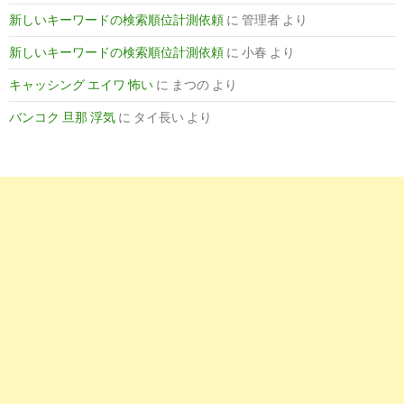
検索順位を上げる方法～Google SEOでホームページ・検索キ
新しいキーワードの検索順位計測依頼
に
管理者
より
ワードの ...
新しいキーワードの検索順位計測依頼
に
小春
より
8
http://
media-ec.com
/investigate-search-ranking
キャッシング エイワ 怖い
に
まつの
より
SEOチェックに！特定キーワードでの検索順位を調べる方法 | E
メディア
バンコク 旦那 浮気
に
タイ長い
より
9
https://
liginc.co.jp
/web/seo/177657
検索順位を上げるには？SEOの基本から内部・外部対策までお
すめ ...
6
https://
infinityakira-wp.com
/laytest-seo/
【最新SEO対策やり方まとめ】検索順位を上げ、維持する方法2
選。効果 ...
4
http://
seolaboratory.jp
/other/2016040731194.php
検索順位を上げるために必要な3つのコト - SEOラボ ブログ
8
https://
infinityakira-wp.com
/wordpress/seo/laytest-seo/