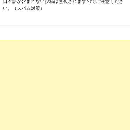
日本語が含まれない投稿は無視されますのでご注意くださ
検索順位チェックツールの使い方 | アレグロのSEOブログ
い。（スパム対策）
10
http://
webtan-tsushin.com
/how_to_seo
良質なコンテンツなのにGoogle検索で上位表示されない...最新
SEO ...
7
https://
dekiteru.jp
/report/hp_knowhow/hp_knowhow001_04.h
キーワード比率を調整して検索順位を改善する方法 - デキテル
9
https://
t-shimohara.com
/seo/rank-checker-procedure
検索順位チェックツールに登録するキーワードの選定と設定方
| Eプロ
6
http://
www.bloglifer.net
/entry/big-word-search-ranking
Google検索順位1位にした方法を無料で公開するので、金を取
れたく ...
8
http://
www.lifehackit.work
/entry/SEO対策に！検索順位を簡単
チェックする方法