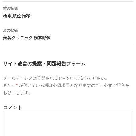
良質なコンテンツなのにGoogle検索で上位表示されない...最新
SEO対策 ...
前の投稿
投
検索 順位 推移
6
https://
seopack.jp
/seo_faq/easy_seo_keyword.php
稿
「検索順位1位になれる」のか、調べる方法はありますか？ - S
次の投稿
よくある ...
ナ
美容クリニック 検索順位
7
https://
seopack.jp
/seoblog/20161220-serchengine-higher/
ビ
検索上位を獲得するための11の基礎知識 - SEO Pack
ゲ
サイト改善の提案・問題報告フォーム
ー
10
https://
doimanabu.net
/seo1/1212
メールアドレスは公開されませんのでご安心ください。
シ
狙ったキーワードでGoogle検索順位を上げる3つのSEO対策【
また、
*
が付いている欄は必須項目となりますので、必ずご記入を
践編 ...
ョ
お願いします。
9
https://
www.bloom-promotion.jp
/journal/seo-knowledge/googl
ン
search-algorithm.html
コメント
Google検索のアルゴリズム(検索順位の決め方)を理解しよう ...
10
https://
goope.jp
/article/search-ranking-check-tool/