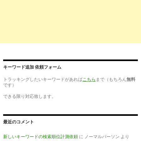
SEO対策に！初心者でも簡単に検索順位をチェックする方法 - 
イフを ...
5
http://
www.hp-ps.com
/seo/ranking/
【便利ツール】検索順位チェックの決定版！正しい順位を調べ
4つの方法
9
https://
seolaboratory.jp
/basic/2016040731194.php
検索順位を上げる方法～Google SEOでホームページ・検索キ
ワードの ...
キーワード追加 依頼フォーム
10
http://
buildupp.net
/seo/method-of-increasing-the-search-orde
トラッキングしたいキーワードがあれば
こちら
まで（もちろん
無料
です）
今日から始められるSEO対策｜検索順位を上げる為の方法15 –
Build ...
できる限り対応致します。
7
http://
www.masteraxis.com
/ranking_code.html
Googleアナリティクスで検索順位を知る方法 - seoマスター！
最近のコメント
2
https://
seolaboratory.jp
/other/2016040731194.php
新しいキーワードの検索順位計測依頼
に
ノーマルパーソン
より