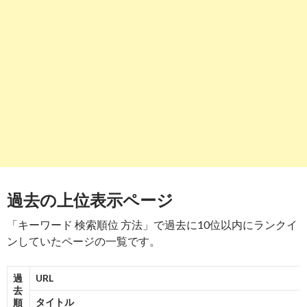
-
7
8
http://
search.yahoo.co.jp
/r/FOR=PfbuTuxV3ig1dBzNdNaB1ou
検索順位を上げるには？必要な対策と必須ツールについて｜検索 .
-
8
9
http://
search.yahoo.co.jp
/r/FOR=Eapa1CVV3ijrlzLqX6bC_ghz
algorithm-infographic
SEOとは？成果を出すために理解するべき8つの重要指標を徹底 .
-
9
過去の上位表示ページ
10
http://
search.yahoo.co.jp
/r/FOR=guHI7MZV3ijyUkmRTGHgKkzz
Googleの「検索順位」が持つ意味と順位決定ロジックの仕組み .
「キーワード 検索順位 方法」で過去に10位以内にランクイ
ンしていたページの一覧です。
-
10
過
URL
去
タイトル
順