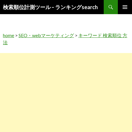
検
検索順位計測ツール – ランキングsearch
索
コ
メインメ
ン
ニュー
テ
ン
home
>
SEO・webマーケティング
>
キーワード 検索順位 方
ツ
法
へ
ス
キ
ッ
プ