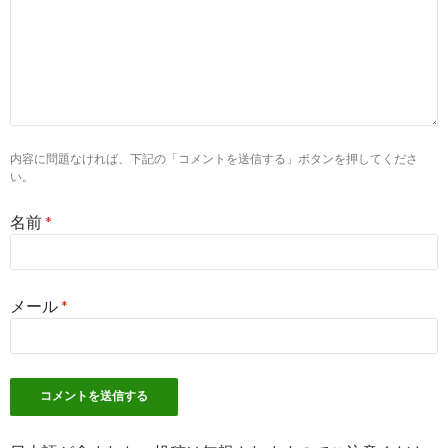
検索キーワードが重要！サイトの検索順位をチェックする方法 
グーペ
5
http://
itomakihitode.jp
/term/?p=keyword_rank_chk
キーワード順位の確認方法 - SEOの心得＆用語説明 | SEO診断
ール ...
10
https://
seo-top.net
/seo/key-word-rank-checker
内容に問題なければ、下記の「コメントを送信する」ボタンを押してくださ
い。
検索順位チェックツールでサイトのキーワード検索順位を ... -
SEOオーソリティ
名前
*
10
https://
www.ginzametrics.jp
/blog/timing-ranking-check
なぜ順位は変動するの？SEOツールで検索順位をチェック ... -
Ginzametrics
メール
*
5
https://
seopack.jp
/seoblog/20170523-6-ways-to-raise/
Googleが検索順位を上げる6つの要因 - SEOパック
9
https://
www.allegro-inc.com
/seo/how-to-use-rank-check-tool