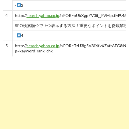
-
3
4
http://
search.yahoo.co.jp
/r/FOR=pUbXgpZV3ii__FVM.p.tM9z
SEO検索順位で上位表示する方法！重要なポイントを徹底解説 ..
-
4
5
http://
search.yahoo.co.jp
/r/FOR=TzU3lg5V3ii6f.vXZaftAFG
p=keyword_rank_chk
キーワード順位の確認方法 - SEOの心得＆用語説明｜SEO診断 ..
-
5
6
http://
search.yahoo.co.jp
/r/FOR=A6vC3vlV3ijrc_TSaLDvq3i
検索順位の仕組みについて - SEOの心得＆用語説明｜SEO診断 ..
-
6
7
http://
search.yahoo.co.jp
/r/FOR=MrpIC9pV3iiWp1_ZAvpOvAo
marketing.jp/seo/how-to-improve-your-search-order/
検索順位で1位まで上げるためのSEO対策の方法とは？ | デジ