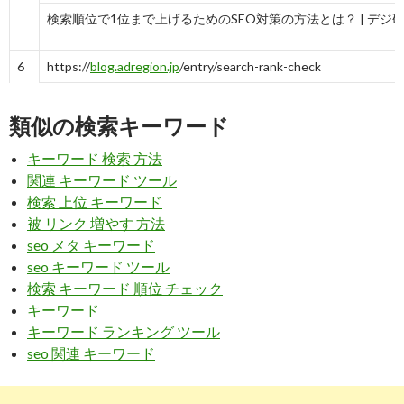
検索順位で1位まで上げるためのSEO対策の方法とは？ | デジ
6
https://
blog.adregion.jp
/entry/search-rank-check
検索順位を正しくチェックする方法 - AdRegion
類似の検索キーワード
7
https://
blog.hubspot.jp
/google-ranking-algorithm-infographic
キーワード 検索 方法
Googleの検索順位を上げるためのSEO完全ガイド2019年版 -
関連 キーワード ツール
Marketing
検索 上位 キーワード
被 リンク 増やす 方法
8
https://
itomakihitode.jp
/term/?p=keyword_rank_chk
seo メタ キーワード
キーワード順位の確認方法 - SEOの心得＆用語説明｜SEO診断 ..
seo キーワード ツール
検索 キーワード 順位 チェック
9
https://
bullseo.jp
/raise_rank/
キーワード
キーワード ランキング ツール
検索順位を上げるために必要な対策と必須ツールについて｜検
seo 関連 キーワード
順位 ...
10
https://
www.infact1.co.jp
/staff_blog/webmarketing/15983/