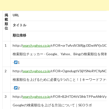
掲
URL
載
順
タイトル
位
順位推移
1
http://
search.yahoo.co.jp
/r/FOR=orTvArdV3iiRjgJ3DwWYjv1
検索順位チェッカー - Google、Yahoo、Bingの検索順位を簡単 ..
-
1
2
http://
search.yahoo.co.jp
/r/FOR=OgmdugtV3ijYSNoRYC9pNC8a
検索順位を上げるために必要な5つのこと！ | キーワードファ
-
2
3
http://
search.yahoo.co.jp
/r/FOR=B2HTD4tV3ihbTPPwANhVyuD
Googleの検索順位を上げる方法について｜SEOラボ