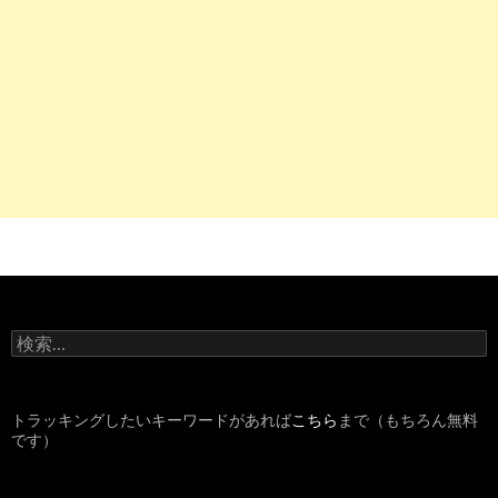
【最新SEO対策やり方まとめ】検索順位を上げ、維持する方法2
選。効果 ...
10
http://
rentalhomepage.com
/google-seo/
自分でSEO対策 | 検索順位が下がった原因と上げる方法について
Enjilog
6
https://
www.allegro-inc.com
/seo/search-keywords
検索キーワードボリュームと順位を無料ツールで調査 | アレグ
のSEO ...
9
http://
www.nusacm.org
/to-increase-ranking-of-search-engine
【保存版】検索エンジンの順位を上げる為の33のチェックリス
検
3
https://
nelog.jp
/grc
索
:
SEO用の検索順位チェックツールなら「GRC」がおすすめな理
- 寝ログ
トラッキングしたいキーワードがあれば
こちら
まで（もちろん無料
です）
5
http://
www.seotools.jp
/002_rankcheck/
順位チェックツール - SEOTOOLS（SEOツールズ）