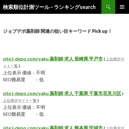
検
検索順位計測ツール – ランキングsearch
索
コ
メインメ
ン
ニュー
テ
ン
ジョブデポ薬剤師 関連の狙い目キーワード Pick up！
ツ
へ
ス
キ
site:j-depo.com/yaku 薬剤師 求人 長崎県 平戸市
(
上位表示サ
ッ
イト一覧
)
プ
上位表示 価値：不明
SEO難易度 ：低
site:j-depo.com/yaku 薬剤師 求人 千葉県 千葉市花見川区
(
上位表示サイト一覧
)
上位表示 価値：不明
SEO難易度 ：低
site:j-depo.com/yaku 薬剤師 求人 熊本県 宇城市
(
上位表示サ