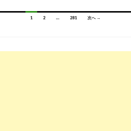
1
2
…
281
次へ →
投
稿
ナ
ビ
ゲ
ー
シ
ョ
ン