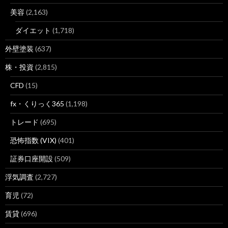
美容
(2,163)
ダイエット
(1,718)
外壁塗装
(637)
株・投資
(2,815)
CFD
(15)
fx・くりっく365
(1,198)
トレード
(695)
恐怖指数 (VIX)
(401)
証券口座開設
(509)
浮気調査
(2,727)
育児
(72)
賃貸
(696)