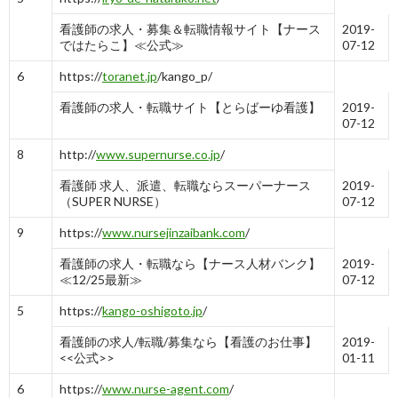
看護師の求人・募集＆転職情報サイト【ナース
2019-
ではたらこ】≪公式≫
07-12
6
https://
toranet.jp
/kango_p/
看護師の求人・転職サイト【とらばーゆ看護】
2019-
07-12
8
http://
www.supernurse.co.jp
/
看護師 求人、派遣、転職ならスーパーナース
2019-
（SUPER NURSE）
07-12
9
https://
www.nursejinzaibank.com
/
看護師の求人・転職なら【ナース人材バンク】
2019-
≪12/25最新≫
07-12
5
https://
kango-oshigoto.jp
/
看護師の求人/転職/募集なら【看護のお仕事】
2019-
<<公式>>
01-11
6
https://
www.nurse-agent.com
/