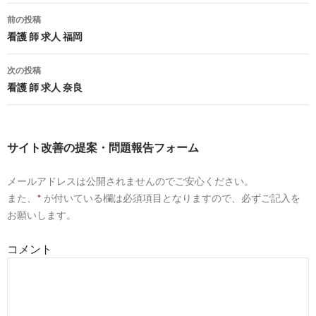
看護師の求人・募集・派遣なら【ナースパワ
2017-
ー】転職サポート
09-07
前の投稿
投
看護 師 求人 福岡
4
http://
nursecast.biz
/
稿
看護師の転職サイトのおすすめは？看護師求人
2017-
次の投稿
サイトの口コミや選び方 ...
08-10
ナ
看護 師 求人 奈良
9
https://
nurseful.jp
/career/
ビ
看護師の求人・転職は【リクルートのナースフ
2017-
ゲ
ル】≪公式≫
05-10
サイト改善の提案・問題報告フォーム
ー
10
https://
kango4job.com
/persistent-nurse-jobs-
website
メールアドレスは公開されませんのでご安心ください。
シ
また、
*
が付いている欄は必須項目となりますので、必ずご記入を
しつこい看護師求人サイト!看護師の口コミ掲載
2017-
ョ
お願いします。
中 - 看護師転職ジョブ
05-10
ン
10
http://
www.platinumsalon.jp
/
コメント
看護師求人転職サイトの比較【2017年1月最新
2017-
ランキング】
03-20
6
http://
kango4job.com
/persistent-nurse-jobs-