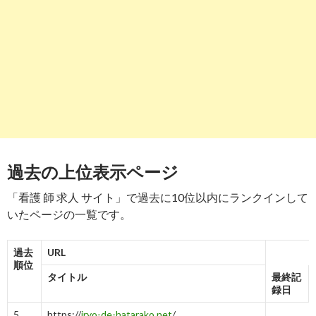
看護師の求人・派遣・転職ならスーパーナース
（SUPER ...
-
7
8
https://
career-theory.net
/nurse-job-search-site-
報告
ranking-27406
する
看護師さん723人が選んだ転職サイトおすすめラ
ンキング
-
8
過去の上位表示ページ
9
https://
www.platinumsalon.jp
/
報告
する
「看護 師 求人 サイト」で過去に10位以内にランクインして
看護師求人転職サイトの比較【2019年4月最新
ランキング】
いたページの一覧です。
-
9
過去
URL
10
https://
kangokyujin-ex.jp
/
報告
順位
する
タイトル
最終記
看護師求人EX
録日
5
-
5
4→4→4
10
5
https://
iryo-de-hatarako.net
/