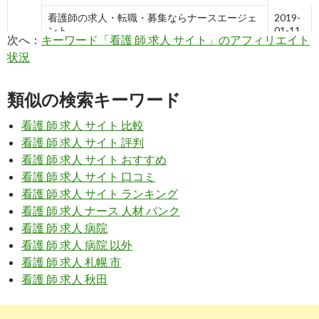
看護師の求人・転職・募集ならナースエージェ
2019-
ント
01-11
次へ：
キーワード「看護 師 求人 サイト」のアフィリエイト
10
https://
kango.career-tasu.jp
/?type=career
状況
看護師の転職・求人情報サイト | キャリタス看
2018-
護
11-12
類似の検索キーワード
9
https://
www.ekango.jp
/
看護 師 求人 サイト 比較
看護 師 求人 サイト 評判
e看護師求人
2018-
10-18
看護 師 求人 サイト おすすめ
看護 師 求人 サイト 口コミ
6
https://
iryouworker.com
/
看護 師 求人 サイト ランキング
【更新】4月07日｜看護師の求人・転職情報な
2018-
看護 師 求人 ナース 人材 バンク
ら【医療ワーカー】
08-09
看護 師 求人 病院
9
https://
www.smile-nurse.jp
/
看護 師 求人 病院 以外
看護 師 求人 札幌 市
看護師の求人、転職、派遣なら「スマイルナー
2018-
看護 師 求人 秋田
ス」≪公式≫
08-09
9
https://
nurseful.jp
/