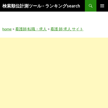
検
検索順位計測ツール – ランキングsearch
索
コ
メインメ
ン
ニュー
テ
ン
home
>
看護師 転職・求人
>
看護 師 求人 サイト
ツ
へ
ス
キ
ッ
プ