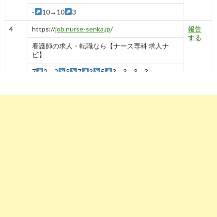
-
10→10
3
4
https://
job.nurse-senka.jp
/
報告
する
看護師の求人・転職なら【ナース専科 求人ナ
ビ】
7
2→2
3
7
3
5
3→3→3→3
5
https://
www.guppy.jp
/ns
報告
する
看護師求人・転職・募集 | グッピー
-
5
6
https://
www.co-medical.com
/ns/
報告
する
看護師の求人・転職サイト | コメディカルドット
コム≪公式≫
-
10
-
10→10
6
4
5
2
3
2
1
6
7
https://
www.supernurse.co.jp
/
報告
する