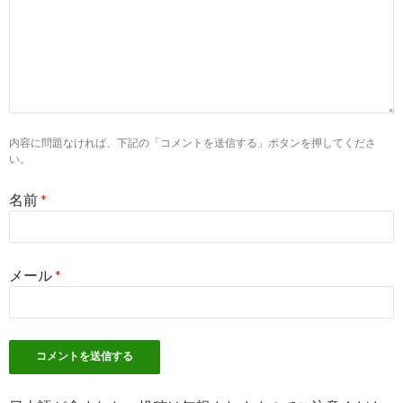
website
しつこい看護師求人サイト!看護師の口コミ掲載
2017-
中 - 看護師成功転職ジョブ
02-08
内容に問題なければ、下記の「コメントを送信する」ボタンを押してくださ
い。
名前
*
メール
*