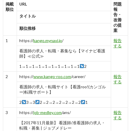
掲載
URL
問題
順位
報
告・
タイトル
改善
の提
順位推移
案
1
https://
kango.mynavi.jp
/
報告
する
看護師の求人・転職・募集なら【マイナビ看護
師】≪公式≫
1→1→1→1→1→1→1→1→1→1
2
2
https://
www.kango-roo.com
/career/
報告
する
看護師の求人・転職サイト【看護roo!(カンゴル
ー)転職サポート】
2
3→3
2→2→2→2→2→2→2
1
3
https://
job-medley.com
/ans/
報告
する
【2017年11月最新】 看護師/准看護師の求人・
転職・募集 | ジョブメドレー