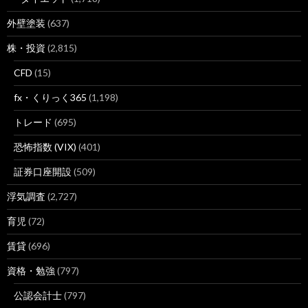
外壁塗装
(637)
株・投資
(2,815)
CFD
(15)
fx・くりっく365
(1,198)
トレード
(695)
恐怖指数 (VIX)
(401)
証券口座開設
(509)
浮気調査
(2,727)
育児
(72)
賃貸
(696)
資格・勉強
(797)
公認会計士
(797)