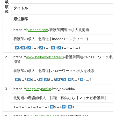
載
順
タイトル
位
順位推移
1
https://
jp.indeed.com
/看護師関連の求人北海道
看護師の求人 - 北海道 | Indeed (インディード)
-
2
3
2→2
1→1
2
1→1→1→1
2
https://
www.hellowork.careers
/看護師関連のハローワーク求
海道
看護師の求人 - 北海道| ハローワークの求人を検索
-
8→8
6→6
-
8→8
7
-
5→5
4→4
3
https://
kango.mynavi.jp
/r/pr_hokkaido/
北海道の看護師求人・転職・募集なら【マイナビ看護師】
1→1→1→1→1→1→1
4→4
1
3
4
https://
www.kango-roo.com
/career/hokkaido/