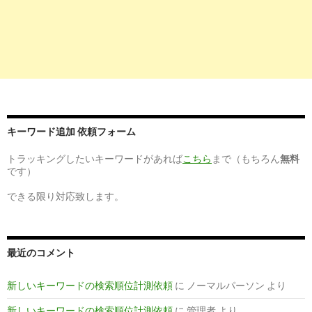
7
https://
www.guppy.jp
/ns/hokkaido/101
北海道札幌市中央区の看護師求人 グッピー｜看護師
2017-
の転職・募集
02-13
9
https://
www.kango-
roo.com
/career/hokkaido/sapporo/
札幌市の看護師求人・募集｜看護roo!(カンゴルー)転
2017-
職サポート
02-13
キーワード追加 依頼フォーム
トラッキングしたいキーワードがあれば
こちら
まで（もちろん
無料
です）
できる限り対応致します。
最近のコメント
新しいキーワードの検索順位計測依頼
に
ノーマルパーソン
より
新しいキーワードの検索順位計測依頼
に
管理者
より