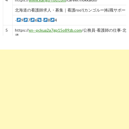
北海道の看護師求人・募集｜看護roo!(カンゴルー)転職サポー
-
9
7
6
-
8
4
5
https://
xn--pckua2a7gp15o89zb.com
/公務員-看護師の仕事-北
道
求人ボックス｜公務員 看護師の採用情報 - 北海道
-
7
5→5→5→5→5
6
https://
xn--pckua2a7gp15o89zb.com
/看護師の仕事-北海道札
求人ボックス｜看護師の仕事・求人 - 北海道 札幌市
-
6
7
https://
www.supernurse.co.jp
/北海道/
北海道の看護師の求人・転職・派遣を探すなら【スーパー ...
-
7
8
https://
job-medley.com
/ans/pref1/