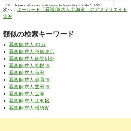
10
https://
kango-oshigoto.jp
/area/hokkaido/1100/
次へ：
キーワード「看護 師 求人 北海道」のアフィリエイト
状況
札幌市の看護師求人・転職・募集（北海道）【看護
2019-
のお仕事】
03-08
5
https://
kango-oshigoto.jp
/area/hokkaido/
類似の検索キーワード
北海道の看護師求人・転職・募集情報は【看護のお
2018-
看護 師 求人 40 万
仕事】
11-13
看護 師 求人 単発 東京
8
https://
xn--pckua2a7gp15o89zb.com
/看護師-採血の
看護 師 求人 病院 以外
仕事-北海道
看護 師 求人 札幌 市
看護 師 求人 秋田
求人ボックス｜看護師 採血の仕事・求人 - 北海道
2018-
11-13
看護 師 求人 静岡 市
看護 師 求人 豊田 市
5
https://
www.hellowork.careers
/看護師関連のハロー
看護 師 求人 宝塚
ワーク求人北海道 札幌
看護 師 求人 江東 区
看護師の求人 - 北海道 札幌| ハローワークの求人を
2018-
看護 師 求人 横須賀
検索
09-04
9
https://
xn--pckua2a7gp15o89zb.com
/保育園-看護師
の仕事-北海道札幌市