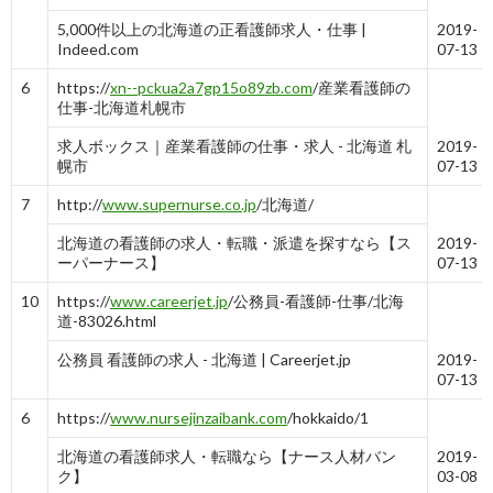
5,000件以上の北海道の正看護師求人・仕事 |
2019-
Indeed.com
07-13
6
https://
xn--pckua2a7gp15o89zb.com
/産業看護師の
仕事-北海道札幌市
求人ボックス｜産業看護師の仕事・求人 - 北海道 札
2019-
幌市
07-13
7
http://
www.supernurse.co.jp
/北海道/
北海道の看護師の求人・転職・派遣を探すなら【ス
2019-
ーパーナース】
07-13
10
https://
www.careerjet.jp
/公務員-看護師-仕事/北海
道-83026.html
公務員 看護師の求人 - 北海道 | Careerjet.jp
2019-
07-13
6
https://
www.nursejinzaibank.com
/hokkaido/1
北海道の看護師求人・転職なら【ナース人材バン
2019-
ク】
03-08