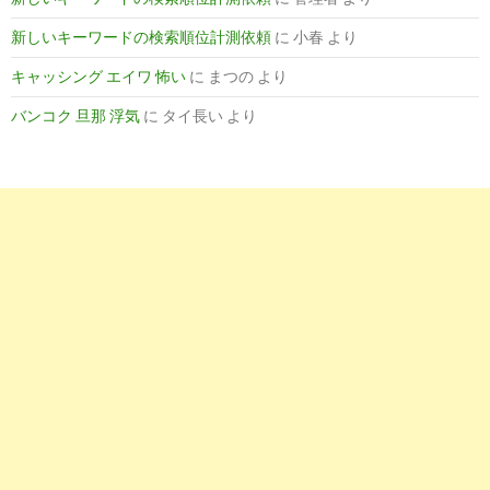
新しいキーワードの検索順位計測依頼
に
小春
より
キャッシング エイワ 怖い
に
まつの
より
バンコク 旦那 浮気
に
タイ長い
より