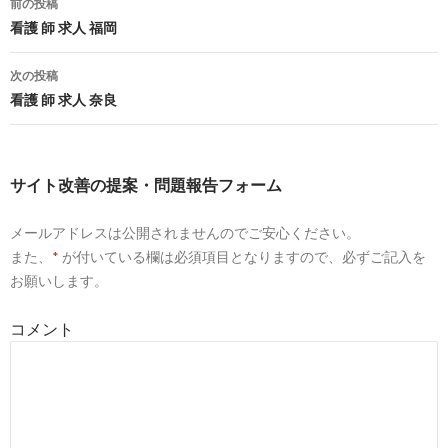
前の投稿
02-19
投
看護 師 求人 福岡
8
https://
nurseful.jp
/hokkaido/
稿
次の投稿
北海道の看護師求人・転職・募集｜【リクルートの
2018-
ナースフル】
02-19
ナ
看護 師 求人 奈良
9
https://
townwork.net
/hokkaidou/jc_015/jmc_01502/
ビ
北海道・看護師（看護士）・准看護師のアルバイ
2018-
ゲ
ト・バイト求人情報 ...
02-19
サイト改善の提案・問題報告フォーム
ー
10
http://
www.nursepower.co.jp
/result/hokkaido
メールアドレスは公開されませんのでご安心ください。
シ
北海道 | 看護師の求人・募集・派遣なら【ナースパ
2018-
また、
*
が付いている欄は必須項目となりますので、必ずご記入を
ョ
ワー】転職サポート
02-19
お願いします。
ン
4
https://
jp.indeed.com
/看護師関連の求人北海道-札幌
市
コメント
看護師の求人 - 北海道 札幌市 | Indeed.com
2018-
01-21
8
http://
www.hokkaido-nurse.com
/
北海道ナースセンター | 公益社団法人北海道看護協
2017-