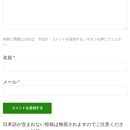
会
08-20
7
https://
www.hellowork.careers
/看護師関連のハロー
ワーク求人北海道 札幌市中央区
看護師の求人 - 北海道 札幌市中央区| ハローワーク
2017-
の求人を検索
07-20
内容に問題なければ、下記の「コメントを送信する」ボタンを押してくださ
い。
10
https://
nurseful.jp
/career/hokkaido/
北海道の看護師求人・転職・募集｜リクルートのナ
2017-
名前
*
ースフル
07-01
3
http://
jp.indeed.com
/正看護師関連の求人北海道-札
幌市
メール
*
正看護師の求人 - 北海道 札幌市| Indeed.com
2017-
05-12
4
http://
jp.indeed.com
/正看護師関連の求人北海道
正看護師の求人 - 北海道| Indeed.com
2017-
05-12
日本語が含まれない投稿は無視されますのでご注意くださ
5
http://
jp.indeed.com
/看護師関連の求人北海道