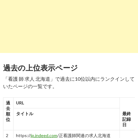
【2020年09月最新】 北海道の看護師/准看護師求人・転職 ...
-
8
9
https://
www.nursepower.co.jp
/result/hokkaido/
北海道の求人一覧 | 看護師の求人・募集・派遣なら【ナースパ
ー】転職 ...
-
10
8→8
9→9→9
過去の上位表示ページ
10
https://
mc-
nurse.net
/jobs/search/vcLocalId_01/vcEmploymentType_4001
「看護 師 求人 北海道」で過去に10位以内にランクインして
北海道_非常勤・パート｜看護師の求人・転職・派遣なら【MC ..
いたページの一覧です。
-
10
過
URL
去
タイトル
最終
順
記録
位
日
2
https://
jp.indeed.com
/正看護師関連の求人北海道