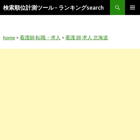
検
検索順位計測ツール – ランキングsearch
索
コ
メインメ
ン
ニュー
テ
ン
home
>
看護師 転職・求人
>
看護 師 求人 北海道
ツ
へ
ス
キ
ッ
プ