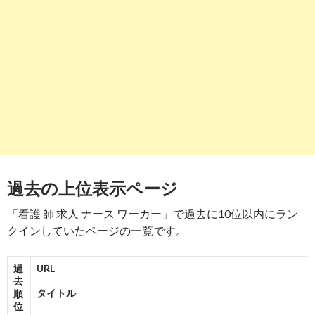
【とらばーゆ】看護師 転職 ナース ワーカーの求人・
転職情報
-
7
-
6
-
8
7
9
6
9
5
6
7
https://
nurseworker.jp
/gunma/
報告
する
群馬県の看護師の求人・転職情報なら【ナースワーカ
ー】
-
7
8
https://
suitablejob.info
/blog/2019/06/15/nurseworker-
報告
reputation/
する
過去の上位表示ページ
地域密着！ナースWORKERの口コミ評判｜求人の質、
年収 ...
「看護 師 求人 ナース ワーカー」で過去に10位以内にラン
-
8
クインしていたページの一覧です。
9
http://
kangosi-kyujin.jp
/
報告
する
過
URL
看護師 求人 転職 | 看護師専門・ﾅｰｽﾜｰｶｰ
去
タイトル
順
-
9
位