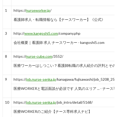
10
https://
nursecast.biz
/iryoworker
報告
する
1
https://
nurseworker.jp
/
【医療ワーカー】人気のナース求人サイトの口コミ・
評判・特徴 | 看護師の ...
看護師求人・転職情報なら【ナースワーカー】《公式》
-
8→8
3→3
4
10
3
http://
www.kangoshi5.com
/company.php
会社概要｜看護師 求人 ナースワーカー - kangoshi5.com
8
https://
nurse-cube.com
/3552/
医療ワーカーはしつこい？看護師転職の求人紹介の評判とその
9
https://
job.nurse-senka.jp
/kanagawa/fujisawashi/job_5208_25
医療WORKERと電話面談が必須です 人気のエリア ... - ナース
10
https://
job.nurse-senka.jp
/job_intro/detail/5168/
医療WORKERのご紹介【ナース専科求人ナビ】