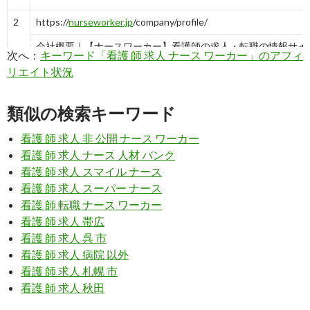
2
https://
nurseworker.jp
/company/profile/
会社概要｜【ナースワーカー】看護師の求人・転職の情報サイ
次へ：
キーワード「看護 師 求人 ナース ワーカー」のアフィ
リエイト状況
6
https://
iryouworker.com
/search/
公開求人を探す｜【医療ワーカー】
類似の検索キーワード
看護 師 求人 非 公開 ナース ワーカー
7
https://
iryouworker.com
/theme/fwd_129/
看護 師 求人 ナース 人材 バンク
応援看護師の看護師の求人｜【医療ワーカー】看護師の求人・転職
看護 師 求人 スマイル ナース
看護 師 求人 スーパー ナース
看護 師 転職 ナース ワーカー
7
http://
companynurse.sakura.ne.jp
/iryo-worker.html
看護 師 求人 帯広
企業看護師の求人に強い医療WORKER - 企業看護師.com
看護 師 求人 呉 市
看護 師 求人 病院 以外
10
https://
www.youtube.com
/watch?v=KBSUkQttGic
看護 師 求人 札幌 市
看護 師 求人 秋田
看護師求人 ナースワーカー 全国対応評判求人サイトはコチラ！ - 