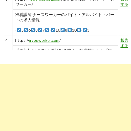
ワーカー/
する
准看護師 ナースワーカーのバイト・アルバイト・パー
トの求人情報 ...
-
5
6
8
7
-
10
8
10
-
3
4
https://
iryouworker.com
/
報告
する
【更新】4月07日｜看護師の求人・転職情報なら【医
療ワーカー】
-
3→3→3
4
3
2
5
2
4
5
http://
tenshoku.mynavi.jp
/kw/准看護師 求人 ナース
報告
ワーカー/
する
准看護師 求人 ナースワーカーに関する求人・転職情報
| マイナビ転職
-
9
-
5
6
https://
toranet.jp
/kw/看護師 転職 ナース ワーカ
報告
ー/
する