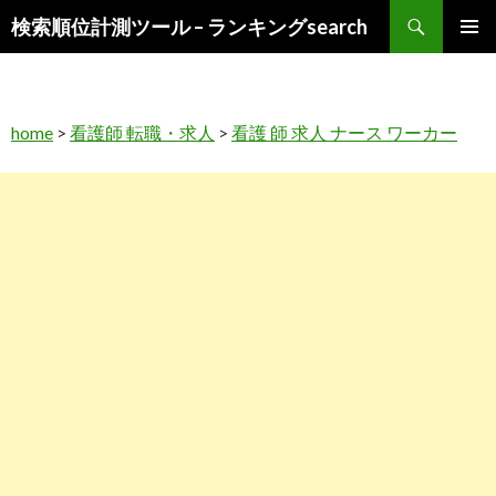
検
検索順位計測ツール – ランキングsearch
索
コ
メインメ
ン
ニュー
テ
ン
home
>
看護師 転職・求人
>
看護 師 求人 ナース ワーカー
ツ
へ
ス
キ
ッ
プ