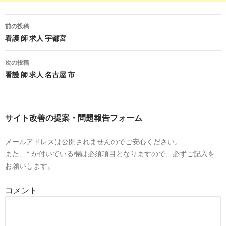
4
http://
xn--119-qk2f011is2lffsbig.jp
/kangoshikyuujinsaito-nurs
前の投稿
看護師求人サイト『ナースワーカー』について徹底調査しました！ |
投
看護 師 求人 宇都宮
稿
4
https://
tenshoku.mynavi.jp
/kw/准看護師 求人 ナースワーカ
次の投稿
ナ
看護 師 求人 名古屋 市
准看護師 求人 ナースワーカーに関する求人・転職情報 | マイ
ビ
7
https://
toranet.jp
/kw/看護師 求人 ナース ワーカー/
ゲ
サイト改善の提案・問題報告フォーム
【とらばーゆ】看護師 求人 ナース ワーカーの求人・転職情報
ー
メールアドレスは公開されませんのでご安心ください。
シ
8
https://
toranet.jp
/kw/准看護師求人 ナース ワーカー/
また、
*
が付いている欄は必須項目となりますので、必ずご記入を
ョ
お願いします。
【とらばーゆ】准看護師求人 ナース ワーカーの求人・転職情
ン
コメント
8
http://
iryouworker.com
/search/
公開求人を探す｜【医療ワーカー】看護師の求人・転職の情報