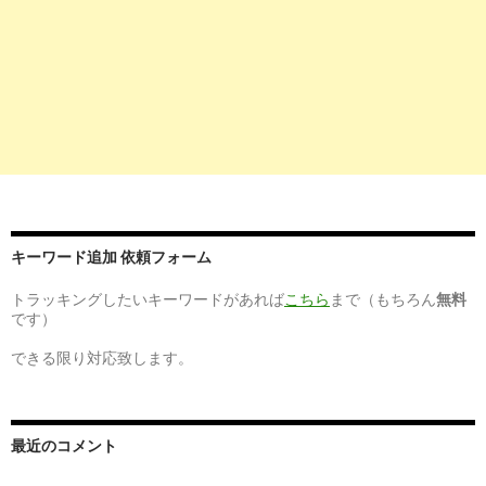
8
http://
www.kangoshi3.com
/pickup.php?&job_opt=ffvgsubopjo
｜看護師 求人はナースワーカー[大阪]
1
http://
www.kangoshi3.com
/
看護師・助産師・保健師専門の求人情報サイト【ナースワーカ
6
http://
www.kangoshi5.com
/haken.php
キーワード追加 依頼フォーム
アルバイト・パート・派遣求人｜看護師求人のナースワーカー
トラッキングしたいキーワードがあれば
こちら
まで（もちろん
無料
6
http://
haken.rikunabi.com
/kw/准看護師 求人 ナース ワーカ
です）
【リクナビ派遣】准看護師 求人 ナース ワーカーの派遣・求人
できる限り対応致します。
8
http://
detail.chiebukuro.yahoo.co.jp
/qa/question_detail/q1090
__ysp=55yL6K23IOW4qyDmsYLkurog44OK44O844K5IOO
最近のコメント
【至急！】ナースワーカーなどの看護師専門転職サイト利用経験者