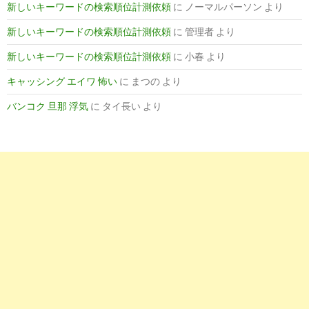
新しいキーワードの検索順位計測依頼
に
ノーマルパーソン
より
6
http://
www.kangoshi11.com
/sitemap.php
新しいキーワードの検索順位計測依頼
に
管理者
より
サイトマップ｜看護師 求人 ナースワーカー
新しいキーワードの検索順位計測依頼
に
小春
より
キャッシング エイワ 怖い
に
まつの
より
バンコク 旦那 浮気
に
タイ長い
より