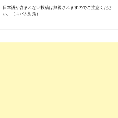
9
https://
toranet.jp
/kw/看護師 求人 ナース ワーカー/
日本語が含まれない投稿は無視されますのでご注意くださ
い。（スパム対策）
【とらばーゆ】看護師 求人 ナース ワーカーの求人・転職情報
9
http://
haken.rikunabi.com
/kw/准看護師 求人 ﾅｰｽ ﾜｰｶｰ/
【リクナビ派遣】准看護師 求人 ナース ワーカーの派遣・求人
1
https://
www.kangoshi5.com
/
看護師・助産師・保健師専門の求人情報サイト【ナースWORK
8
https://
detail.chiebukuro.yahoo.co.jp
/qa/question_detail/q109
__ysp=55yL6K23IOW4qyDmsYLkurog44OK44O844K5IOO
【至急！】ナースワーカーなどの看護師専門転職サイト利用経験者
4
https://
www.youtube.com
/watch?v=g8RB3KjwhSs
看護師求人 ナースワーカー - YouTube