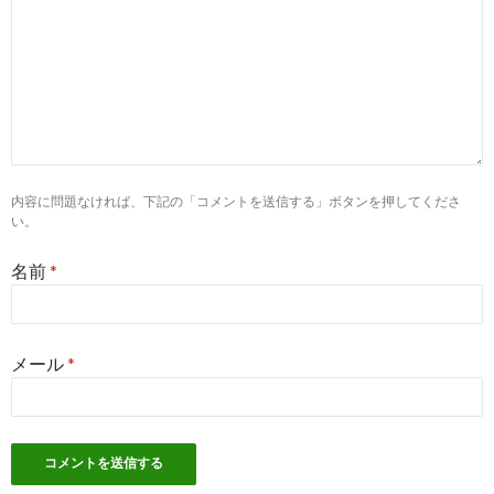
9
http://
nursecast.biz
/iryoworker
【医療ワーカー】人気のナース求人サイトの口コミ・評判・特徴 | 
10
http://
ruk.main.jp
/
看護師転職 人気 ナースワーカー、看護師求人好評ベスト5社まとめ
内容に問題なければ、下記の「コメントを送信する」ボタンを押してくださ
い。
2
http://
iryouworker.com
/
【医療ワーカー】看護師の求人・転職の情報サイトご利用満足度
名前
*
4
http://
www.baitoru.com
/kw/准看護師 求人 ナースワーカー/
准看護師 求人 ナースワーカーのバイト・アルバイト・パートの求人
メール
*
7
http://
xn--t8j4aa4n2h3cxf7m2dcb1742gi7xb2h2bi27a7j9d.biz
/
看護師求人おすすめ ナースワーカー【人気】最新ランキング