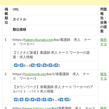
掲
URL
問題
載
報
順
告・
タイトル
位
改善
の提
順位推移
案
1
https://
haken.rikunabi.com
/kw/看護師 求人 ナー
報告
ス ワーカー/
する
【リクナビ派遣】看護師 求人 ナース ワーカーの派
遣・求人情報
-
9
6→6
7
5
8
6
1
2
https://
townwork.net
/kw/t/准看護師 求人 ナー
報告
ス ワーカー/1
する
【タウンワーク】准看護師 求人 ナース ワーカーのア
ルバイト・バイト求人情報
-
2
-
5
4
5
2
4→4
7
2
3
https://
www.baitoru.com
/kw/准看護師 求人 ナース
報告