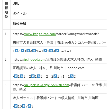
掲
URL
載
順
タイトル
位
順位推移
1
https://
www.kango-roo.com
/career/kanagawa/kawasaki/
川崎市の看護師求人・募集｜看護roo!(カンゴルー)転職サポー
1
3
1
3
4→4
1
3
1→1→1
2
https://
jp.indeed.com
/正看護師関連の求人神奈川県-川崎市
正看護師の求人 - 神奈川県 川崎市 | Indeed.com
-
1
2→2
1
2→2→2
1→1→1
2
3
https://
xn--pckua2a7gp15o89zb.com
/看護師-パートの仕事-川
市川崎区
求人ボックス｜看護師 パートの求人情報 - 川崎市 川崎区
-
10
7
3