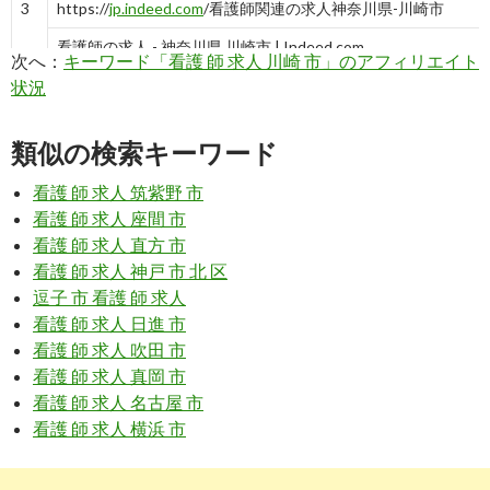
3
https://
jp.indeed.com
/看護師関連の求人神奈川県-川崎市
看護師の求人 - 神奈川県 川崎市 | Indeed.com
次へ：
キーワード「看護 師 求人 川崎 市」のアフィリエイト
状況
9
http://
mc-nurse.net
/jobs/search/vcLocalId_14/vcAddress1_
川崎市(神奈川県)｜看護師の求人・転職・派遣なら【MC-ナー
類似の検索キーワード
看護 師 求人 筑紫野 市
10
https://
www.hatalike.jp
/PLA_002/MA_00202/JT_03/SJT_0302/
看護 師 求人 座間 市
川崎市の看護師・准看護師の求人・転職情報サイト【はたらいく】
看護 師 求人 直方 市
看護 師 求人 神戸 市 北 区
逗子 市 看護 師 求人
7
https://
kango.mynavi.jp
/r/pr_kanagawa/ci_14131/
看護 師 求人 日進 市
川崎市川崎区の看護師求人・転職・募集なら【マイナビ看護師
看護 師 求人 吹田 市
看護 師 求人 真岡 市
3
https://
jp.indeed.com
/クリニック-看護業務関連の求人神奈川県
看護 師 求人 名古屋 市
看護 師 求人 横浜 市
クリニック 看護業務の求人 - 神奈川県 川崎市 | Indeed (インデ
9
https://
baito.mynavi.jp
/kanto/area_14-162/jobtype_9-58/