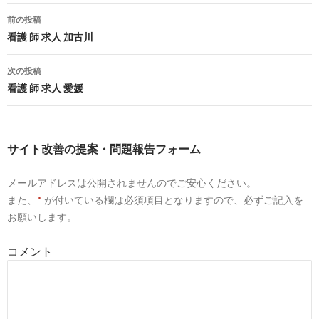
川崎市川崎区(神奈川県)の看護師求人【ナース専科求人ナビ】
前の投稿
投
看護 師 求人 加古川
3
http://
jp.indeed.com
/看護師関連の求人神奈川県-川崎市
稿
次の投稿
看護師の求人 - 神奈川県 川崎市| Indeed.com
ナ
看護 師 求人 愛媛
ビ
4
http://
jp.indeed.com
/看護師関連の求人神奈川県-川崎市-川崎区
ゲ
看護師の求人 - 神奈川県 川崎市 川崎区| Indeed.com
サイト改善の提案・問題報告フォーム
ー
5
http://
www.city.kawasaki.jp
/830/cmsfiles/contents/0000040/4
メールアドレスは公開されませんのでご安心ください。
シ
また、
*
が付いている欄は必須項目となりますので、必ずご記入を
川崎市看護職員 募集サイト
ョ
お願いします。
ン
10
http://
www.smile-nurse.jp
/kanagawa_area/14131_city/
コメント
神奈川県川崎市川崎区の 看護師求人一覧 - スマイルナース
8
http://
www.smile-nurse.jp
/kanagawa_area/14133_city/