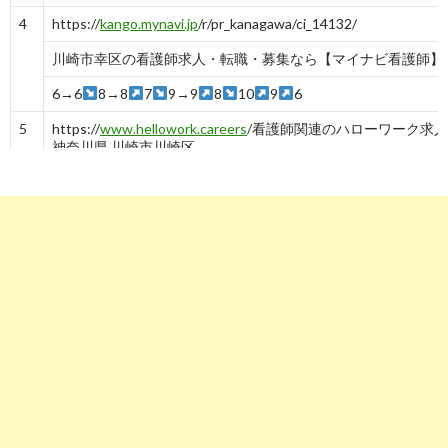
4
https://
kango.mynavi.jp
/r/pr_kanagawa/ci_14132/
川崎市幸区の看護師求人・転職・募集なら【マイナビ看護師】
6→6
8→8
7
9→9
8
10
9
6
5
https://
www.hellowork.careers
/看護師関連のハローワーク求人
神奈川県 川崎市川崎区
看護師の求人 - 神奈川県 川崎市川崎区| ハローワークの求人を
索
-
8
7
9→9
10
8
10
8
4
5
4
6
https://
mc-nurse.net
/jobs/search/vcLocalId_14/vcAddress1_川
崎市/
川崎市(神奈川県)｜看護師の求人・転職・派遣なら【MC ...
-
6
7
https://
townwork.net
/kanagawa/ct_ma04204/jc_015/jmc_0150
川崎市・看護師（看護士）・准看護師のアルバイト・バイト求
情報 ...