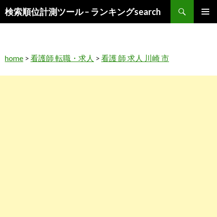
検
検索順位計測ツール – ランキングsearch
索
コ
メインメ
ン
ニュー
テ
ン
home
>
看護師 転職・求人
>
看護 師 求人 川崎 市
ツ
へ
ス
キ
ッ
プ