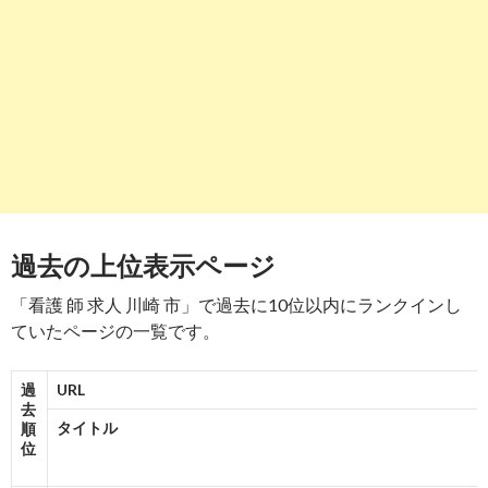
5→5
6
4
8
7
6
5
4
5
4
8
https://
www.co-medical.com
/ns/kanagawa/kawasaki/
川崎市の看護師求人【コメディカルドットコム】
-
8
9
https://
www.smile-nurse.jp
/kanagawa_area/14131_city/
神奈川県川崎市川崎区の 看護師求人一覧｜看護師の ... - スマイ
ナース
過去の上位表示ページ
-
7
10
5
7→7→7
8
10
7
10
9
「看護 師 求人 川崎 市」で過去に10位以内にランクインし
10
https://
www.supernurse.co.jp
/神奈川県/川崎市川崎区/
ていたページの一覧です。
神奈川県川崎市川崎区の看護師の求人・転職・派遣を探すなら ..
過
URL
-
10
去
タイトル
順
位