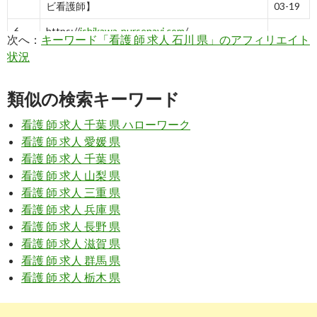
ビ看護師】
03-19
6
https://
ishikawa-nursenavi.com
/
次へ：
キーワード「看護 師 求人 石川 県」のアフィリエイト
状況
石川県運営の看護師求人サイト「石川ナースナ
2019-
ビ」
03-19
7
https://
kango-
類似の検索キーワード
oshigoto.jp
/area/ishikawa/condition/clinic/
看護 師 求人 千葉 県 ハローワーク
＜石川県×クリニック＞の看護師求人・転職・募
2019-
看護 師 求人 愛媛 県
集【看護のお仕事】
03-19
看護 師 求人 千葉 県
8
https://
xn--pckua2a7gp15o89zb.com
/看護師の
看護 師 求人 山梨 県
仕事-石川県かほく市
看護 師 求人 三重 県
求人ボックス｜看護師の仕事・求人 - 石川県 か
2019-
看護 師 求人 兵庫 県
ほく市
03-19
看護 師 求人 長野 県
看護 師 求人 滋賀 県
9
https://
xn--pckua2a7gp15o89zb.com
/産業看護
師の仕事-石川県
看護 師 求人 群馬 県
看護 師 求人 栃木 県
求人ボックス｜産業看護師の仕事・求人 - 石川県
2019-
03-19