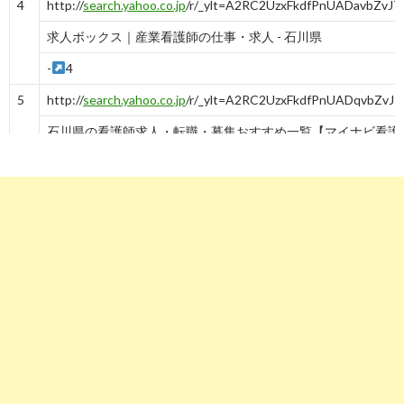
4
http://
search.yahoo.co.jp
/r/_ylt=A2RC2UzxFkdfPnUADavb
求人ボックス｜産業看護師の仕事・求人 - 石川県
-
4
5
http://
search.yahoo.co.jp
/r/_ylt=A2RC2UzxFkdfPnUADqvbZvJ7
石川県の看護師求人・転職・募集おすすめ一覧【マイナビ看護 ..
-
5
6
http://
search.yahoo.co.jp
/r/_ylt=A2RC2UzxFkdfPnUAD6vbZvJ
石川県の看護師求人・募集｜看護roo!転職サポート
-
6
7
http://
search.yahoo.co.jp
/r/_ylt=A2RC2UzxFkdfPnUAEKvbZvJ
【2020年08月最新】 石川県の看護師/准看護師求人・転職 ...
-
7
8
http://
search.yahoo.co.jp
/r/_ylt=A2RC2UzxFkdfPnUAEavbZvJ