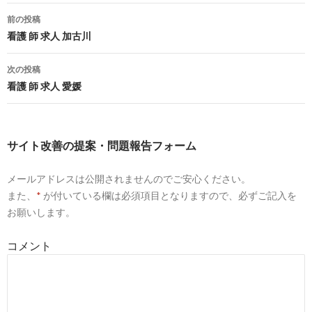
のお仕事】
06-24
前の投稿
9
https://
job.nurse-senka.jp
/ishikawa/
投
看護 師 求人 加古川
石川県の看護師求人【ナース専科求人ナビ】
2018-
稿
次の投稿
03-19
ナ
看護 師 求人 愛媛
10
https://
www.careerjet.jp
/看護師-日勤-仕事/石川
県-83168.html
ビ
看護師 日勤の求人 - 石川県 | careerjet.jp
2018-
ゲ
03-19
サイト改善の提案・問題報告フォーム
ー
10
https://
www.jobwalker.net
/石川県のアルバイト_
メールアドレスは公開されませんのでご安心ください。
シ
看護師・准看護師求人
また、
*
が付いている欄は必須項目となりますので、必ずご記入を
ョ
看護師・准看護師の求人 - 石川県｜
2017-
お願いします。
Jobwalker.net
12-17
ン
9
https://
kango-oshigoto.jp
/area/ishikawa/17201/
コメント
金沢市の看護師求人・転職・募集（石川県）
2017-
【看護のお仕事】
11-24
9
http://
www.medicare-c.jp
/nurse/石川県/