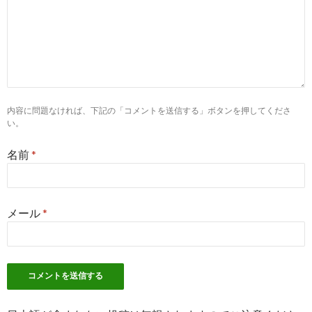
石川県の看護師求人・募集情報 ｜メディケアキ
2017-
ャリア石川
09-11
2
http://
jp.indeed.com
/正看護師関連の求人石川県
正看護師の求人 - 石川県| Indeed.com
2017-
07-05
内容に問題なければ、下記の「コメントを送信する」ボタンを押してくださ
10
http://
www.biyo-job.com
/search_list/area-石川県
い。
石川県の美容外科・美容皮膚科の看護師求人な
2017-
ら美容整形ジョブ ...
07-05
名前
*
1
http://
jp.indeed.com
/正看護師関連の求人石川県-
金沢市
メール
*
正看護師の求人 - 石川県 金沢市| Indeed.com
2017-
05-14
9
http://
iryo-de-hatarako.net
/joblist_17/
石川の看護師 求人・募集・転職｜ナースではた
2017-
らこ
03-25
10
http://
www.nursepower.co.jp
/result/ishikawa