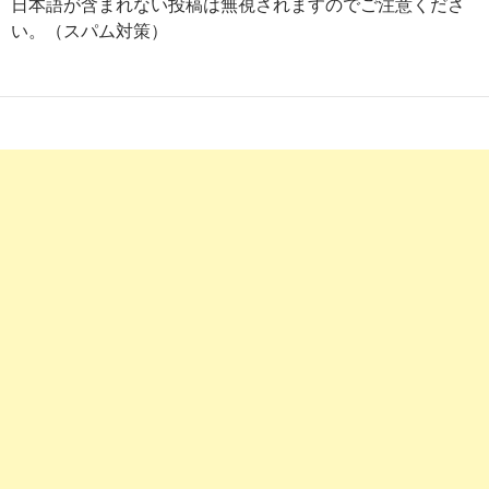
日本語が含まれない投稿は無視されますのでご注意くださ
い。（スパム対策）
石川県 | 看護師の求人・募集・派遣なら【ナース
2017-
パワー】転職サポート
03-25
2
http://
jp.indeed.com
/看護師関連の求人石川県
看護師の求人 - 石川県| Indeed.com
2017-
02-16
9
https://
www.nursejj.com
/bs/ishikawa/index.htm
石川県の看護師求人募集情報はナースJJ【転職
2017-
支援金35万】
02-16