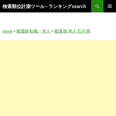
検
検索順位計測ツール – ランキングsearch
索
コ
メインメ
ン
ニュー
テ
ン
home
>
看護師 転職・求人
>
看護 師 求人 石川 県
ツ
へ
ス
キ
ッ
プ