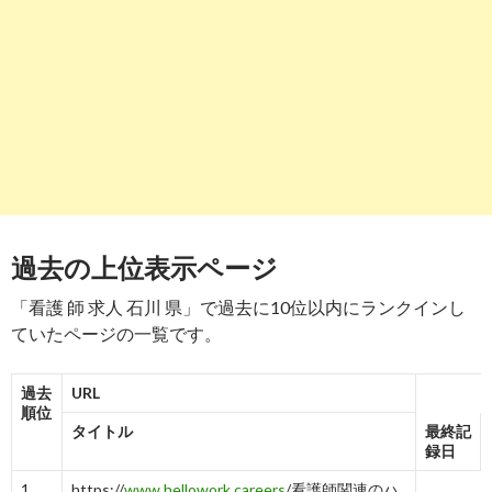
ハローワーク 看護師の求人・仕事-石川県｜スタンバイ
-
8
9
http://
search.yahoo.co.jp
/r/_ylt=A2RC2UzxFkdfPnUAEqvbZvJ
石川県運営の看護師求人サイト「石川ナースナビ」
-
9
10
http://
search.yahoo.co.jp
/r/_ylt=A2RC2UzxFkdfPnUAE6vbZvJ
石川県の看護師求人【コメディカルドットコム】
過去の上位表示ページ
-
10
「看護 師 求人 石川 県」で過去に10位以内にランクインし
ていたページの一覧です。
過去
URL
順位
タイトル
最終記
録日
1
https://
www.hellowork.careers
/看護師関連のハ