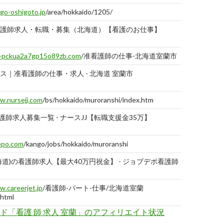
go-oshigoto.jp
/area/hokkaido/1205/
護師求人・転職・募集（北海道）【看護のお仕事】
2019-
07-29
--pckua2a7gp15o89zb.com
/准看護師の仕事-北海道室蘭市
ス｜准看護師の仕事・求人 - 北海道 室蘭市
2019-
01-18
.nursejj.com
/bs/hokkaido/muroranshi/index.htm
看護師求人募集一覧 - ナースJJ【転職支援金35万】
2019-
01-18
epo.com
/kango/jobs/hokkaido/muroranshi
海道)の看護師求人【最大40万円祝金】 - ジョブデポ看護師
2019-
01-18
.careerjet.jp
/看護師-パート-仕事/北海道室蘭
html
ド「看護 師 求人 室蘭」のアフィリエイト状況
の求人 - 北海道室蘭市 | careerjet.jp
2018-
11-10