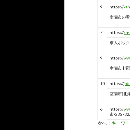
9
https://
kan
室蘭市の看
7
https://
xn
求人ボック
9
https://
www
室蘭市 | 
10
https://
j-d
室蘭市(北
6
https://
www
市-285782.
次へ：
キーワー
看護師 パート