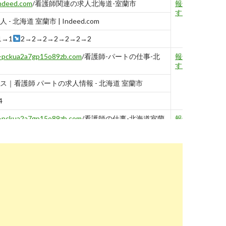
indeed.com
/看護師関連の求人北海道-室蘭市
報告
する
- 北海道 室蘭市 | Indeed.com
1→1
2→2→2→2→2→2→2
--pckua2a7gp15o89zb.com
/看護師-パートの仕事-北
報告
する
ス｜看護師 パートの求人情報 - 北海道 室蘭市
4
--pckua2a7gp15o89zb.com
/看護師の仕事-北海道室蘭
報告
する
ス｜看護師の仕事・求人 - 北海道 室蘭市
stanby.com
/r_d934b7bb7336a329b22255cc37ad8321
報告
する
人・仕事-北海道室蘭市｜スタンバイ