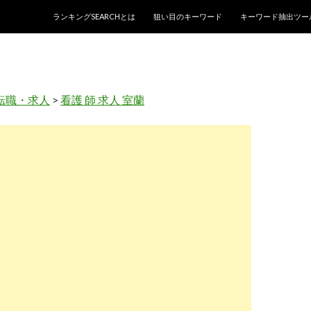
コンテンツへスキップ
ランキングSEARCHとは
狙い目のキーワード
キーワード抽出ツー
転職・求人
>
看護 師 求人 室蘭