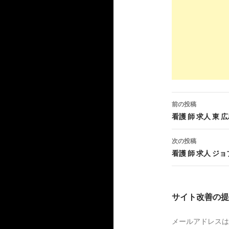
4
https://
jp.
看護師の求人 
8
https://
www
市-285782.
パート 週1 
前の投稿
投
看護 師 求人 東 
4
https://
jp.
蘭駅
稿
次の投稿
看護師 准看
ナ
看護 師 求人 ジ
ド)
ビ
9
http://
www.
ゲ
室蘭市の看
サイト改善の提
ー
3
https://
jp.
メールアドレスは
シ