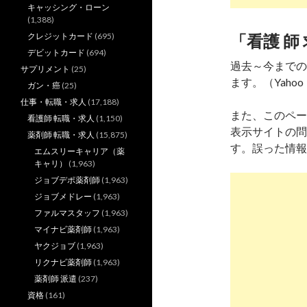
キャッシング・ローン
(1,388)
クレジットカード
(695)
「看護 師
デビットカード
(694)
過去～今までの
サプリメント
(25)
ます。（Yahoo
ガン・癌
(25)
仕事・転職・求人
(17,188)
また、このペー
看護師 転職・求人
(1,150)
表示サイトの問
薬剤師 転職・求人
(15,875)
す。誤った情報
エムスリーキャリア（薬
キャリ）
(1,963)
ジョブデポ薬剤師
(1,963)
ジョブメドレー
(1,963)
ファルマスタッフ
(1,963)
マイナビ薬剤師
(1,963)
ヤクジョブ
(1,963)
リクナビ薬剤師
(1,963)
薬剤師 派遣
(237)
資格
(161)