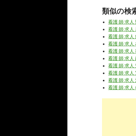
類似の検
7
https://
www
市-285782.
看護 師 求人
看護師 クリニ
看護 師 求人
看護 師 求人
10
http://
mc-n
看護 師 求人
看護 師 求人
室蘭市(北
看護 師 求人
ト】
看護 師 求人
4
https://
jp.
看護 師 求人
看護 師 求人
看護師の求人 
看護 師 求人
4
https://
jp.
看護師 准看
5
https://
jp.
正看護師 准