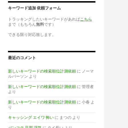
キーワード追加 依頼フォーム
トラッキングしたいキーワードがあれば
こちら
まで（もちろん
無料
です）
できる限り対応致します。
最近のコメント
新しいキーワードの検索順位計測依頼
に
ノーマ
ルパーソン
より
新しいキーワードの検索順位計測依頼
に
管理者
より
新しいキーワードの検索順位計測依頼
に
小春
よ
り
キャッシング エイワ 怖い
に
まつの
より
バンコク 旦那 浮気
に
タイ長い
より