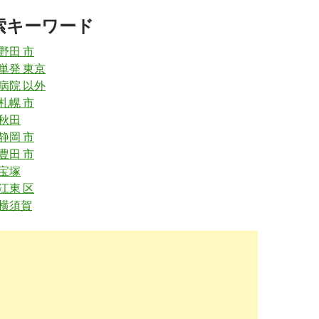
索キーワード
.careerjet.jp
/看護師-クリニック-仕事/北海道室蘭
html
 野田 市
ックの求人 - 北海道室蘭市 | Careerjet.jp
2018-
 単発 東京
11-10
 病院 以外
urse.net
/jobs/search/vcLocalId_01/vcAddress1_室蘭市/
 札幌 市
 秋田
海道)｜看護師のバイト・派遣・求人なら【MC-ナースネッ
2018-
 静岡 市
11-10
 豊田 市
indeed.com
/看護師関連の求人北海道-登別市
 宝塚
 江東 区
- 北海道 登別市 | Indeed (インディード)
2018-
10-19
 横須賀
indeed.com
/看護師-准看護師関連の求人北海道-室蘭市
護師の求人 - 北海道 室蘭市 | Indeed (インディード)
2018-
08-11
indeed.com
/正看護師-准看護師関連の求人北海道-室蘭市
看護師の求人 - 北海道 室蘭市 | Indeed (インディード)
2018-