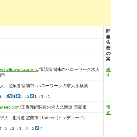
問題
報
告・
改善
の提
案
.hellowork.careers
/看護師関連のハローワーク求人
報告
蘭市
する
人 - 北海道 室蘭市| ハローワークの求人を検索
3→3
4
3→3
1→1→1
indeed.com
/正看護師関連の求人北海道-室蘭市
報告
する
 - 北海道 室蘭市 | Indeed (インディード)
3→3→3→3→3→3
2