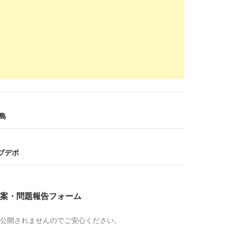
08-11
indeed.com
/看護師関連の求人北海道-室蘭市-鷲別駅
- 北海道 室蘭市 鷲別駅 | Indeed (インディード)
2018-
07-13
.careerjet.jp
/パート-週1-看護師-仕事/北海道室蘭
html
看護師の求人 - 北海道室蘭市 | careerjet.jp
2018-
06-28
広島
indeed.com
/看護師-准看護師関連の求人北海道-室蘭市-室
護師の求人 - 北海道 室蘭市 室蘭駅 | Indeed (インディー
2018-
ョブデポ
04-18
nurse-careerup.net
/看護師求人情報/北海道/室蘭市
護師求人情報が満載｜高給与転職のコツ・非公開求人の ...
2018-
案・問題報告フォーム
04-18
indeed.com
/正看護師関連の求人室蘭市
公開されませんのでご安心ください。