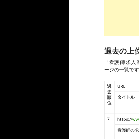
7
https://
jp.
ハローワー
-
7
8
https://
job
室蘭市(北
過去の上
6
7
4
「看護 師 求
ージの一覧です
9
https://
kan
【北海道室
過
URL
9
-
9→
去
タイトル
順
10
https://
job
位
看護師の求人
と検索
7
https://
www
-
10→10
看護師の求人 -