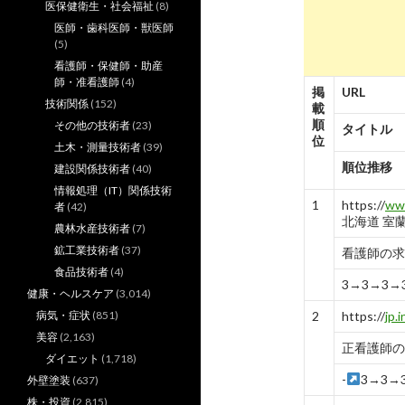
医保健衛生・社会福祉
(8)
医師・歯科医師・獣医師
(5)
看護師・保健師・助産
師・准看護師
(4)
掲
URL
技術関係
(152)
載
順
その他の技術者
(23)
タイトル
位
土木・測量技術者
(39)
順位推移
建設関係技術者
(40)
情報処理（IT）関係技術
1
https://
www
者
(42)
北海道 室
農林水産技術者
(7)
鉱工業技術者
(37)
看護師の求
食品技術者
(4)
3→3→3→
健康・ヘルスケア
(3,014)
病気・症状
(851)
2
https://
jp.
美容
(2,163)
正看護師の求人
ダイエット
(1,718)
-
3→3→
外壁塗装
(637)
株・投資
(2,815)