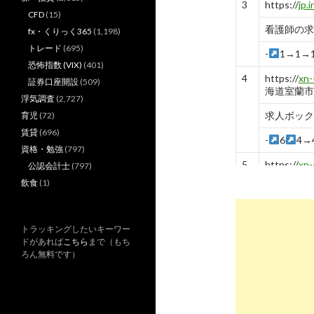
3
https://
jp.
CFD
(15)
看護師の求人 
fx・くりっく365
(1,198)
トレード
(695)
-
1→1→
恐怖指数 (VIX)
(401)
4
https://
xn
証券口座開設
(509)
海道室蘭市
浮気調査
(2,727)
求人ボック
育児
(72)
賃貸
(696)
-
6
4→
資格・勉強
(797)
5
https://
xn
公認会計士
(797)
市
飲食
(1)
求人ボック
-
5→5
トラッキングしたいキーワー
ドがあれば
こちら
まで（もち
6
https://
jp.
ろん無料です）
看護師の求
-
8
6