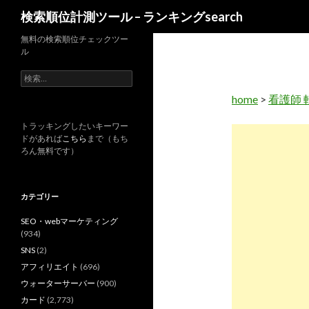
検
検索順位計測ツール – ランキングsearch
索
無料の検索順位チェックツー
ル
検
索
home
>
看護師 
:
トラッキングしたいキーワー
ドがあれば
こちら
まで（もち
ろん無料です）
カテゴリー
SEO・webマーケティング
(934)
SNS
(2)
アフィリエイト
(696)
ウォーターサーバー
(900)
カード
(2,773)