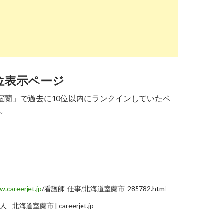
stanby.com
/r_519d2598c9926fd3caf232e7248fb6d0
報告
する
ク 看護師の求人・仕事-北海道室蘭市｜スタンバイ
.nurse-senka.jp
/hokkaido/muroranshi/
報告
する
海道)の看護師求人【ナース専科求人ナビ】
位表示ページ
6
4
5→5→5→5
8→8
人 室蘭」で過去に10位以内にランクインしていたペ
。
gokyujin-ex.jp
/area/1/location/14
報告
する
蘭市】の看護師転職・求人・募集 | 看護師求人EX
9
-
9
最終
.yahoo.co.jp
/jobs/看護師関連の求人-北海道室蘭市
報告
記録
する
日
 - 北海道 室蘭市 | ヤフーしごと検索 - Yahoo!しご
.careerjet.jp
/看護師-仕事/北海道室蘭市-285782.html
 北海道室蘭市 | careerjet.jp
2019-
07-29