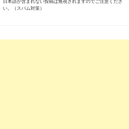
日本語が含まれない投稿は無視されますのでご注意くださ
い。（スパム対策）
6
https://
jp.indeed.com
/准看護師関連の求人宮崎県-延岡市-延
岡駅
准看護師の求人 - 宮崎県 延岡市 延岡駅 | Indeed (インディ
ード)
1
https://
jp.indeed.com
/看護師関連の求人延岡市
看護師の求人 - 宮崎県 延岡市 | Indeed (インディード)
2
https://
jp.indeed.com
/看護師-宮崎県延岡市関連の求人
看護師の求人 - 宮崎県 延岡市 | Indeed.com
5
http://
jp.indeed.com
/看護師関連の求人宮崎県-延岡市-南延
岡
看護師の求人 - 宮崎県 延岡市 南延岡 | Indeed.com
6
https://
jp.indeed.com
/准看護師関連の求人延岡市