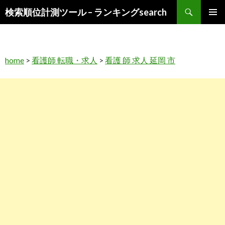
検
検索順位計測ツール – ランキングsearch
索
コ
メインメ
ン
ニュー
テ
ン
home
>
看護師 転職・求人
>
看護 師 求人 延岡 市
ツ
へ
ス
キ
ッ
プ