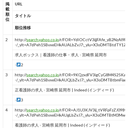
掲
URL
載
順
タイトル
位
順位推移
2
http://
search.yahoo.co.jp
/r/FOR=YdIOCctV3ijjFAfe_yB2NzA
-/_ylt=A7dPeh1SBvxeEHkAUALbZvJ7;_ylu=X3oDMTBtd
求人ボックス｜看護師の仕事・求人 - 宮崎県 延岡市
-
2
3
http://
search.yahoo.co.jp
/r/FOR=9KQzxdFV3igCyG8M4S25Ka
-/_ylt=A7dPeh1SBvxeEHkAUQLbZvJ7;_ylu=X3oDMTBt
正看護師の求人 - 宮崎県 延岡市 | Indeed (インディード)
-
3
4
http://
search.yahoo.co.jp
/r/FOR=AJ1U3KJV3ij_tVRFpFzZJ0
-/_ylt=A7dPeh1SBvxeEHkAUgLbZvJ7;_ylu=X3oDMTBt
看護師の求人 - 宮崎県 延岡市 | Indeed (インディード)