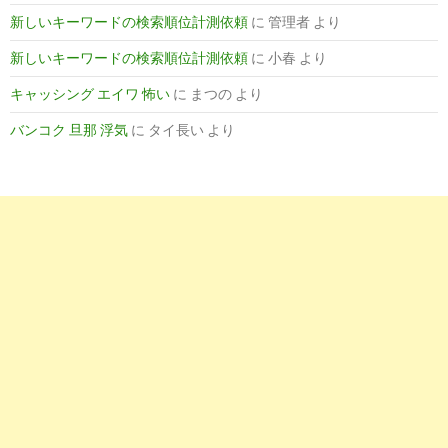
市-275845.html
新しいキーワードの検索順位計測依頼
に
管理者
より
看護師の求人 - 宮崎県延岡市 | careerjet.jp
新しいキーワードの検索順位計測依頼
に
小春
より
キャッシング エイワ 怖い
に
まつの
より
1
http://
jp.indeed.com
/看護師関連の求人宮崎県-延岡市
バンコク 旦那 浮気
に
タイ長い
より
看護師の求人 - 宮崎県 延岡市| Indeed.com
9
http://
medical.kyujinno.info
/miyazaki/?
t_industry[]=a&t_area[]=03&t_recruit_type[]=2
延岡市の看護師のパート,アルバイトの求人【宮崎県・医療
の求人情報 ...