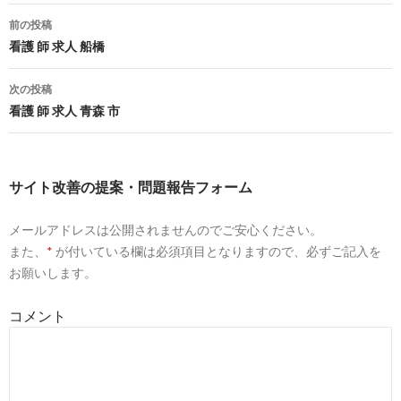
前の投稿
5
https://
jp.indeed.com
/看護師-宮崎県延岡市関連の求人宮崎
県-延岡市
投
看護 師 求人 船橋
看護師 宮崎県延岡市の求人 - 宮崎県 延岡市 - インディード
稿
次の投稿
ナ
看護 師 求人 青森 市
7
https://
job.nurse-senka.jp
/miyazaki/nobeokashi/
ビ
延岡市(宮崎県)の看護師求人【ナース専科求人ナビ】
ゲ
サイト改善の提案・問題報告フォーム
5
https://
jp.indeed.com
/求人?q=正看護師&l=延岡市&start=30
ー
メールアドレスは公開されませんのでご安心ください。
正看護師の求人 - 宮崎県 延岡市 | Indeed (インディード)
シ
また、
*
が付いている欄は必須項目となりますので、必ずご記入を
ョ
お願いします。
5
https://
jp.indeed.com
/病棟-看護師関連の求人宮崎県-延岡市
ン
病棟 看護師の求人 - 宮崎県 延岡市 | Indeed (インディード)
コメント
5
https://
jp.indeed.com
/看護師-准看護師関連の求人宮崎県-延
岡市