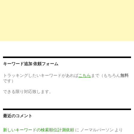
宮崎県 延岡市のベストな准看護師の求人・仕事 |
Indeed.com
1
http://
jp.indeed.com
/看護師関連の求人延岡市
看護師の求人 - 宮崎県 延岡市 | Indeed.com
3
http://
jp.indeed.com
/正看護師関連の求人延岡市
70件以上の宮崎県 延岡市の正看護師求人・仕事 |
キーワード追加 依頼フォーム
Indeed.com
トラッキングしたいキーワードがあれば
こちら
まで（もちろん
無料
2
http://
jp.indeed.com
/正看護師関連の求人宮崎県-延岡市
です）
正看護師の求人 - 宮崎県 延岡市| Indeed.com
できる限り対応致します。
8
http://
xn--plus-
fm4c9g2hqa0jb6438jknuc3qxc.net
/miyazaki/延岡市.html
最近のコメント
延岡市の看護師求人｜看護師ハローワークPlus
新しいキーワードの検索順位計測依頼
に
ノーマルパーソン
より
10
http://
www.careerjet.jp
/看護師-仕事/宮崎県延岡