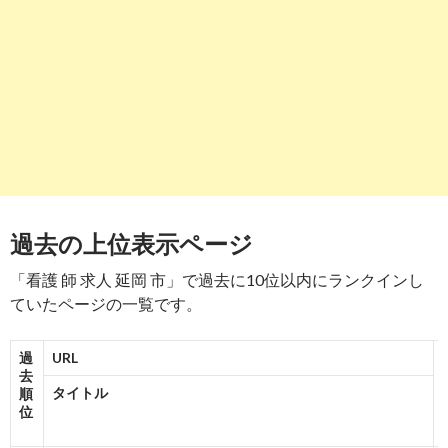
9
http://
search.yahoo.co.jp
/r/FOR=nGsK0P5V3ihm4cPKf8gnAmj
延岡市の看護師求人・転職・募集（宮崎県） | グッピー
-
9
10
http://
search.yahoo.co.jp
/r/FOR=Q1Zugz9V3igwC.PW.6qnTaY
t_area%5B%5D=03&t_industry%5B%5D=a&t_recruit_type%
延岡市の看護師のパート,アルバイトの求人【宮崎県・医療の求人 
-
10
過去の上位表示ページ
「看護 師 求人 延岡 市」で過去に10位以内にランクインし
ていたページの一覧です。
過
URL
去
タイトル
順
位