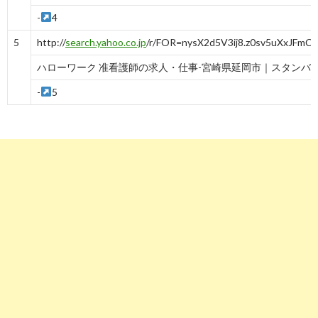
-
4
5
http://
search.yahoo.co.jp
/r/FOR=nysX2d5V3ij8.z0sv5uXxJF
ハローワーク 准看護師の求人・仕事-宮崎県延岡市｜スタンバ
-
5
6
http://
search.yahoo.co.jp
/r/FOR=m3ke231V3ihQufkI7e9Wk94
看護師の求人・仕事-宮崎県延岡市｜スタンバイ
-
6
7
http://
search.yahoo.co.jp
/r/FOR=LgI5U3VV3iiSBZGEfJgsOCw
延岡市の看護師/准看護師求人・転職・給料 | ジョブメドレー
-
7
8
http://
search.yahoo.co.jp
/r/FOR=WeUTj25V3ijK.euF6WZ0gy6
延岡市（宮崎県）の看護師求人・募集｜看護roo!転職サポート
-
8