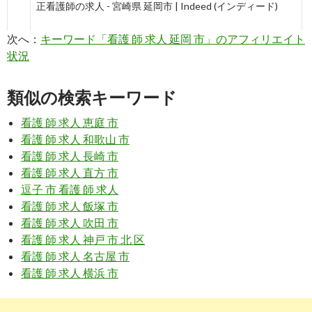
正看護師の求人 - 宮崎県 延岡市 | Indeed (インディード)
次へ：
キーワード「看護 師 求人 延岡 市」のアフィリエイト
6
https://
kango-oshigoto.jp
/area/miyazaki/45203/
状況
延岡市の看護師求人・転職・募集（宮崎県）【看護のお仕
事】
類似の検索キーワード
7
https://
www.careerjet.jp
/看護師-仕事/宮崎県延岡
市-275845.html
看護 師 求人 恵庭 市
看護 師 求人 和歌山 市
看護師の求人 - 宮崎県延岡市 | Careerjet.jp
看護 師 求人 長崎 市
看護 師 求人 直方 市
8
https://
job-medley.com
/ans/city45203/
逗子 市 看護 師 求人
【2017年11月最新】 延岡市の看護師/准看護師求人・転
看護 師 求人 飯塚 市
職・給料 | ジョブ ...
看護 師 求人 吹田 市
看護 師 求人 神戸 市 北 区
9
http://
kaigodb.com
/hellowork_datas/nurse/45/452033/
看護 師 求人 名古屋 市
宮崎県延岡市 看護師の求人情報(ハローワーク) | 介護DB
看護 師 求人 横浜 市
10
http://
medical.kyujinno.info
/miyazaki/?