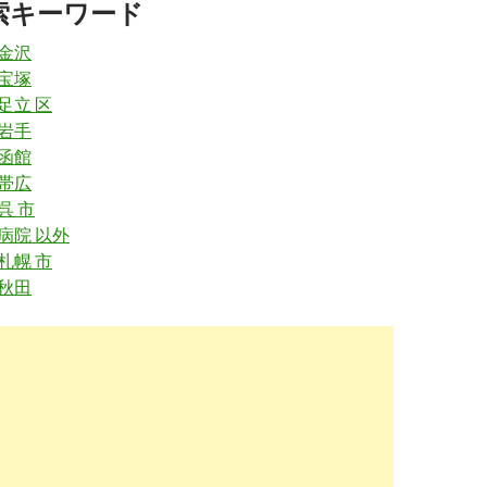
索キーワード
.hatarako.net
/iryo/kangoshi_junkangoshi/kdw14/
 金沢
看護師・看護助手、未経験OK、派遣の求人（仕事）一覧 ...
2019
02-1
 宝塚
 足立 区
-medley.com
/ans/feature13/
 岩手
年05月最新】 未経験可の看護師/准看護師求人・転職情報 | ジョブ
2019
 函館
02-1
 帯広
呉 市
w.ekaigotenshoku.com
/tokyo/list-s08102-f00101?
ge=16
 病院 以外
 札幌 市
看護師 未経験可 日勤のみの求人 | 介護求人e介護転職
2019
 秋田
02-1
.nursejinzaibank.com
/ishikawa/addr2_33001/inexperienced/1
 | 金沢市 | 求人一覧 | 看護師求人・転職の検索結果一覧 ...
2019
02-1
indeed.com
/正看護師-准看護師-未経験者歓迎-アルバイト関連の
看護師 未経験者歓迎 アルバイトの求人 | Indeed (インディード)
2019