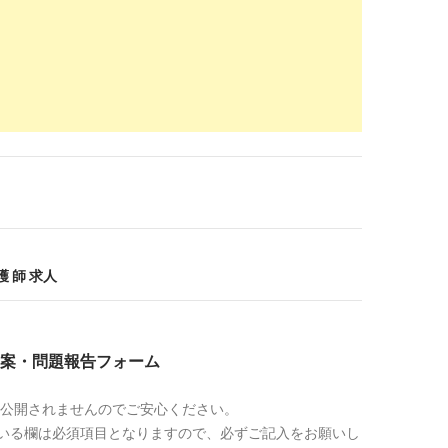
01-0
indeed.com
/看護師-准看護師-未経験関連の求人
護師 未経験の求人 | Indeed (インディード)
2019
01-0
.co-medical.com
/ns/JA001/
看護師求人 | 直接応募ならコメディカルドットコム
2019
01-0
w.kango-roo.com
/career/feature/8/
人・募集【ブランク・未経験可】｜看護roo!転職サポート
2018
11-1
護 師 求人
an.jp
/ljbtyp02/mjbtyp020201/sjbtyp0202010201001/merit380/
看護師・未経験・初心者OKのアルバイト・バイト求人情報｜
2018
案・問題報告フォーム
11-1
indeed.com
/未経験-看護師関連の求人
公開されませんのでご安心ください。
の求人 | Indeed (インディード)
2018
いる欄は必須項目となりますので、必ずご記入をお願いし