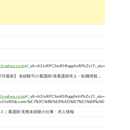
ch.yahoo.co.jp
/r/_ylt=A3JvRPCSmR5fhggAnRPbZvJ7;_ylu=X3oDMTBtN
07月最新】 未経験可の看護師/准看護師求人・転職情報 ...
ch.yahoo.co.jp
/r/_ylt=A3JvRPCSmR5fhggAnhPbZvJ7;_ylu=X3oDMTBtd
7gp15o89zb.com/%E7%9C%8B%E8%AD%B7%E5%B8%AB-%E5%AE
ス｜看護師 実務未経験の仕事・求人情報