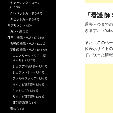
キャッシング・ローン
(1,388)
クレジットカード
(695)
「看護 師
デビットカード
(694)
過去～今までの
サプリメント
(25)
きます。（Yaho
ガン・癌
(25)
仕事・転職・求人
(17,188)
また、このペー
看護師 転職・求人
(1,150)
位表示サイトの
薬剤師 転職・求人
(15,875)
す。誤った情報
エムスリーキャリア（薬
キャリ）
(1,963)
ジョブデポ薬剤師
(1,963)
ジョブメドレー
(1,963)
ファルマスタッフ
(1,963)
マイナビ薬剤師
(1,963)
ヤクジョブ
(1,963)
リクナビ薬剤師
(1,963)
薬剤師 派遣
(237)
資格
(161)