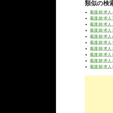
類似の検
7
https://
www
看護 師 求人
看護師・准
看護 師 求人
看護 師 求人
8
https://
job
看護 師 求人
【2018
看護 師 求人
...
看護 師 求人
看護 師 求人 
9
https://
ww
z06=1&pa
看護 師 求人
看護 師 求人
東京都 正
看護 師 求人
10
https://
www
未経験者歓迎
3
https://
jp.
求人
正看護師 准