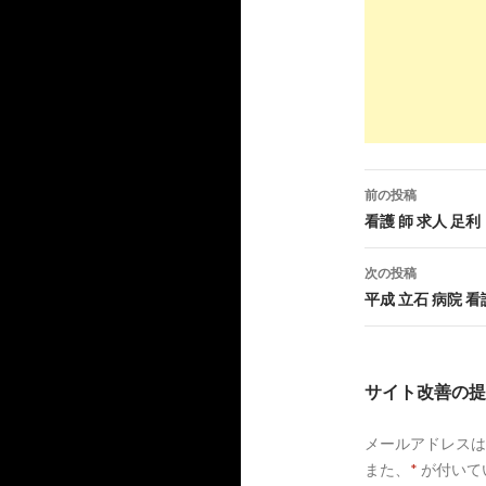
4
https://
jp.
看護師 准看
7
https://
www
未経験可の
前の投稿
投
看護 師 求人 足利
9
https://
ww
稿
次の投稿
看護師の求
ナ
平成 立石 病院 看
ビ
10
https://
web
ゲ
看護師・准
サイト改善の提
バイト ...
ー
4
https://
jp.
メールアドレスは
シ
未経験 看護師
また、
*
が付いて