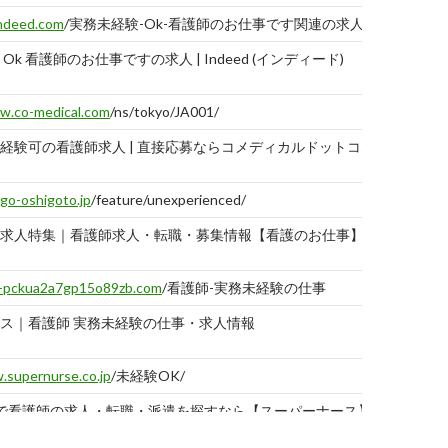
indeed.com
/実務未経験-Ok-看護師のお仕事です関連の求人
Ok 看護師のお仕事ですの求人 | Indeed (インディード)
2019
02-1
.co-medical.com
/ns/tokyo/JA001/
経験可の看護師求人 | 直接応募ならコメディカルドットコム
2019
02-1
go-oshigoto.jp
/feature/unexperienced/
求人特集｜看護師求人・転職・募集情報【看護のお仕事】
2019
02-1
--pckua2a7gp15o89zb.com
/看護師-実務未経験の仕事
ス｜看護師 実務未経験の仕事・求人情報
2019
02-1
supernurse.co.jp
/未経験OK/
で看護師の求人・転職・派遣を探すなら【スーパーナース】
2019
02-1