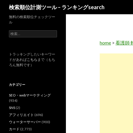
検
検索順位計測ツール – ランキングsearch
索
無料の検索順位チェックツー
ル
検
索
home
>
看護師 
:
トラッキングしたいキーワー
ドがあれば
こちら
まで（もち
ろん無料です）
カテゴリー
SEO・webマーケティング
(934)
SNS
(2)
アフィリエイト
(696)
ウォーターサーバー
(900)
カード
(2,773)