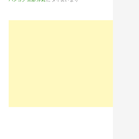
HJhZXRnBHBvcwMxBHNlYwNzcgRzbGsDdGl0bGU-/SIG=11pr9e662/EXP=15
TY1Z3BjBHBvcwMyBHNlYwNzcgRzbGsDdGl0bGU-/SIG=16s935817/EXP=
%9F%E5%8B%99%E6%9C%AA%E7%B5%8C%E9%A8%93%E3%81%AE