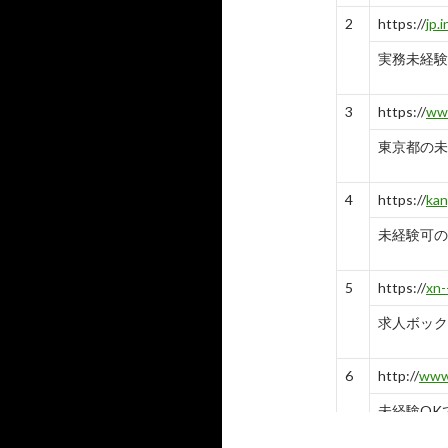
2
https://
jp.
実務未経験 
3
https://
www
東京都の未
4
https://
kan
未経験可の
5
https://
xn
求人ボック
6
http://
www.
未経験OK