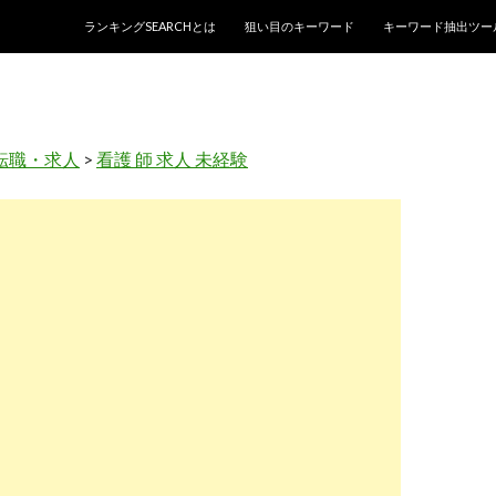
コンテンツへスキップ
ランキングSEARCHとは
狙い目のキーワード
キーワード抽出ツー
転職・求人
>
看護 師 求人 未経験