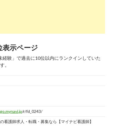
経験可の看護師求人【コメディカルドットコム】
ch.yahoo.co.jp
/r/_ylt=A3JvRPCSmR5fhggApBPbZvJ7;_ylu=X3oDMTBtY2
未経験可の看護師求人｜看護roo!転職サポート
位表示ページ
人 未経験」で過去に10位以内にランクインしていた
ch.yahoo.co.jp
/r/_ylt=A3JvRPCSmR5fhggApRPbZvJ7;_ylu=X3oDMTBtN
す。
看護師、未経験OK、派遣の求人（仕事）一覧 ...
ch.yahoo.co.jp
/r/_ylt=A3JvRPCSmR5fhggAphPbZvJ7;_ylu=X3oDMTBuY3
最終
記録
｜看護師の求人・転職・派遣なら【MC-ナースネット】
日
go.mynavi.jp
/r/fd_0243/
の看護師求人・転職・募集なら【マイナビ看護師】
2019
02-1