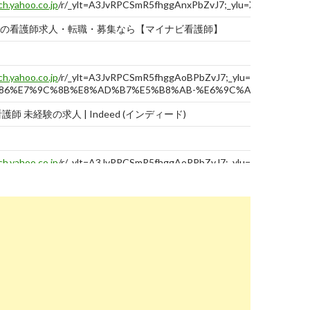
ch.yahoo.co.jp
/r/_ylt=A3JvRPCSmR5fhggAnxPbZvJ7;_ylu=X3oDMTBtbm
の看護師求人・転職・募集なら【マイナビ看護師】
ch.yahoo.co.jp
/r/_ylt=A3JvRPCSmR5fhggAoBPbZvJ7;_ylu=X3oDMTB
86%E7%9C%8B%E8%AD%B7%E5%B8%AB-%E6%9C%AA%E7%B5%
護師 未経験の求人 | Indeed (インディード)
ch.yahoo.co.jp
/r/_ylt=A3JvRPCSmR5fhggAoRPbZvJ7;_ylu=X3oDMTB
で看護師の求人・転職・派遣を探すなら【スーパーナース】
ch.yahoo.co.jp
/r/_ylt=A3JvRPCSmR5fhggAohPbZvJ7;_ylu=X3oDMTBtd
経験可の看護師求人【コメディカルドットコム】
ch.yahoo.co.jp
/r/_ylt=A3JvRPCSmR5fhggAoxPbZvJ7;_ylu=X3oDMTBtdm