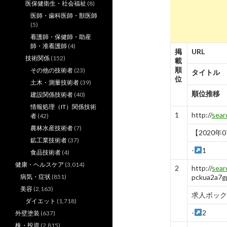
医保健衛生・社会福祉
(8)
医師・歯科医師・獣医師
(5)
看護師・保健師・助産
師・准看護師
(4)
掲
URL
技術関係
(152)
載
順
その他の技術者
(23)
タイトル
位
土木・測量技術者
(39)
順位推移
建設関係技術者
(40)
情報処理（IT）関係技術
1
http://
sear
者
(42)
農林水産技術者
(7)
【2020年
鉱工業技術者
(37)
-
1
食品技術者
(4)
健康・ヘルスケア
(3,014)
2
http://
sear
病気・症状
(851)
pckua2a
美容
(2,163)
求人ボック
ダイエット
(1,718)
-
2
外壁塗装
(637)
株・投資
(2,815)