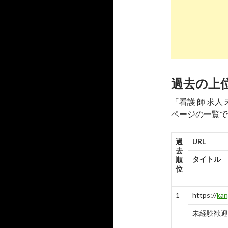
大阪府の未
-
7
8
http://
sear
ブランク・
過去の上
-
8
「看護 師 求
9
http://
sear
ページの一覧で
看護師・准
-
9
過
URL
去
10
http://
sear
タイトル
順
位
未経験OK
-
10
1
https://
kan
未経験歓迎