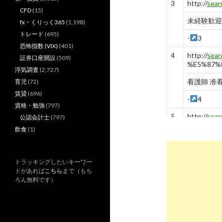
3
http://
sear
CFD
(15)
未経験歓迎
fx・くりっく365
(1,198)
トレード
(695)
-
3
恐怖指数 (VIX)
(401)
4
http://
sear
証券口座開設
(509)
%E5%87%
浮気調査
(2,727)
看護師 准看
育児
(72)
賃貸
(696)
-
4
資格・勉強
(797)
5
http://
sear
公認会計士
(797)
飲食
(1)
未経験OK
-
5
トラッキングしたいキーワー
6
http://
sear
ドがあれば
こちら
まで（もち
ろん無料です）
東京都の未
-
6
7
http://
sear