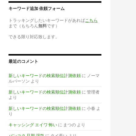
キーワード追加 依頼フォーム
トラッキングしたいキーワードがあれば
こちら
まで（もちろん
無料
です）
できる限り対応致します。
最近のコメント
新しいキーワードの検索順位計測依頼
に
ノーマ
ルパーソン
より
新しいキーワードの検索順位計測依頼
に
管理者
より
新しいキーワードの検索順位計測依頼
に
小春
よ
り
キャッシング エイワ 怖い
に
まつの
より
バンコク 旦那 浮気
に
タイ長い
より