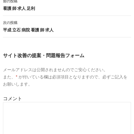
前の投稿
離島応援看護師として働く メリット・デメリットと給料
20
投
看護 師 求人 足利
について | ナスハピ転職
02
稿
9
https://
toranet.jp
/kw/離島 診療所 看護師 一ヶ月
次の投稿
募集/
ナ
平成 立石 病院 看護 師 求人
【とらばーゆ】離島 診療所 看護師 一ヶ月 募集の求人・
20
ビ
転職情報
02
ゲ
10
http://
www.xn--
サイト改善の提案・問題報告フォーム
hoq928acpilvnv8ky6pbuf.jpn.com
/article/424377945.html
ー
メールアドレスは公開されませんのでご安心ください。
離島にある診療所で働く看護師の注意点とは？生活は不
20
シ
便でもお金は ...
11
また、
*
が付いている欄は必須項目となりますので、必ずご記入を
ョ
お願いします。
5
http://
nurse-cube.com
/9507/
ン
離島や僻地看護師の給料と求人 - 看護師CUBE
20
コメント
09
6
http://
www.nurse-agent.com
/search/keyword_name-離
島/
「離島」の看護師求人・転職・募集を探す｜ナースエー
20
ジェント
09