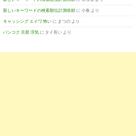
新しいキーワードの検索順位計測依頼
に
小春
より
キャッシング エイワ 怖い
に
まつの
より
バンコク 旦那 浮気
に
タイ長い
より