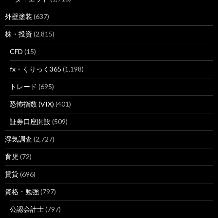
外壁塗装
(637)
株・投資
(2,815)
CFD
(15)
fx・くりっく365
(1,198)
トレード
(695)
恐怖指数 (VIX)
(401)
証券口座開設
(509)
浮気調査
(2,727)
育児
(72)
賃貸
(696)
資格・勉強
(797)
公認会計士
(797)