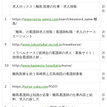
求人ボックス｜離島 医療の仕事・求人情報
20
02
5
https://
www.nurse-agent.com
/search/keyword_name-離
島/
「離島」の看護師求人情報｜看護師転職・求人のナース
20
エージェント
02
9
http://
www.tokushukai-recruit.jp
/travelnurse/
トラベルナース | 徳洲会の看護師の求人・募集サイト｜
20
徳洲会看護師人材 ...
02
10
http://
www.kamigoto-hospital.jp
/nurse/
離島医療を担う長崎県上五島病院の看護師募集
20
02
2
https://
nurse-cube.com
/9507/
離島看護師は知識が必要！離島看護師の仕事内容と給
20
料、求人の探し方
07