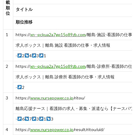
載
順
タイトル
位
順位推移
1
https://
xn--pckua2a7gp15o89zb.com
/離島-施設-看護師の仕事
求人ボックス｜離島 施設 看護師の仕事・求人情報
-
2
4
3
1
2
https://
xn--pckua2a7gp15o89zb.com
/離島-診療所-看護師の仕
求人ボックス｜離島 診療所 看護師の仕事・求人情報
-
2
3
https://
www.nursepower.co.jp
/ritou/
離島応援ナース｜看護師の求人・募集・派遣なら【ナースパワ
-
6
7
3
1
3
4
https://
www.nursepower.co.jp
/result/ritou/uid/