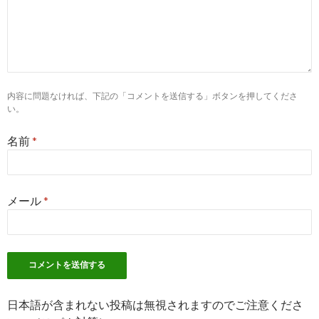
8
http://
www.nurse-happylife.com
/2911/
離島応援看護師として働く メリット・デメリットと給料
20
について | ナスハピ転職
09
10
http://
kangoshi-job.org
/nurse15/nurse858.php
内容に問題なければ、下記の「コメントを送信する」ボタンを押してくださ
い。
「離島診療所」で働く看護師さんを取材しました。 - 看
20
護師求人サイト
09
名前
*
10
http://
xn--t1s997de6n.sakura.ne.jp
/看護師高収入離島/
看護師の高収入は離島にあり！ - 看護師の求人・転職・
20
募集 ～白衣の ...
07
メール
*
6
http://
nursenokimochi.com
/高収入離島/
看護師が高収入を離島で感じる心境は？ - なーすのきも
20
ち
03
10
http://
xn--
gmqv06ar0ai19a6laf23c7plbh0atzw.net
/jittai.html
日本語が含まれない投稿は無視されますのでご注意くださ
離島看護師の実態は？ - 沖縄看護師求人
20