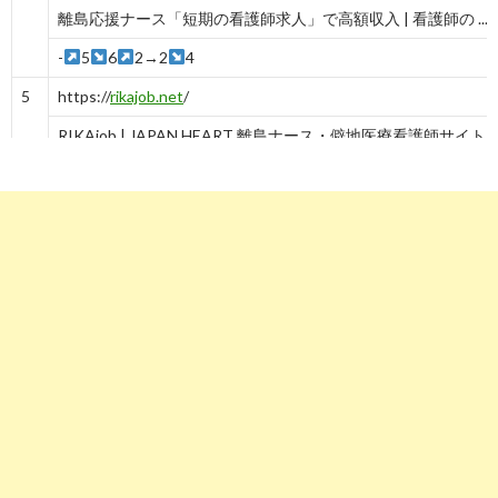
離島応援ナース「短期の看護師求人」で高額収入 | 看護師の ... 
-
5
6
2→2
4
5
https://
rikajob.net
/
RIKAjob | JAPAN HEART 離島ナース・僻地医療看護師サイト
-
8→8→8
5
6
https://
job-medley.com
/tips/detail/1057/
久米島に移住した看護師さんに聞く「離島暮らしの本当のところ .
-
6
7
https://
yui-nurse.com
/
離島看護師・ナース「奄美群島 結の島ナース」―看護師求人・派遣
-
7
8
https://
www.nurse-agent.com
/search/keyword-離島/
「離島」の看護師求人情報｜看護師転職・求人のナースエージ