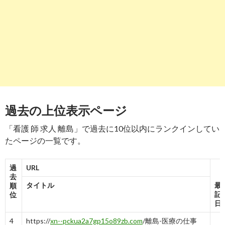
-
8
9
https://
www.kumejimakango.com
/
離島医療を担う看護師・助産師募集 沖縄県 公立久米島病院
-
7
6
7
3
6
7
9
10
http://
www.fukushihoken.metro.tokyo.jp
/iryo/iryo_hoken/rito
離島の医療機関を見学しませんか？（看護職員向け現地見学会） 東
過去の上位表示ページ
-
5→5
3
6
4
7→7
6
8
7
8
「看護 師 求人 離島」で過去に10位以内にランクインしてい
たページの一覧です。
過
URL
去
タイトル
最
順
記
位
日
4
https://
xn--pckua2a7gp15o89zb.com
/離島-医療の仕事