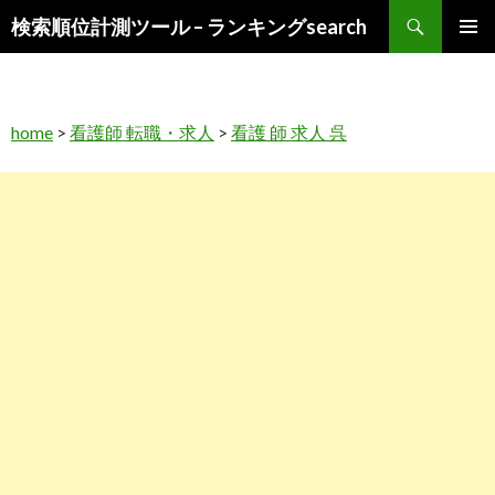
検
検索順位計測ツール – ランキングsearch
索
コ
メインメ
ン
ニュー
テ
ン
home
>
看護師 転職・求人
>
看護 師 求人 呉
ツ
へ
ス
キ
ッ
プ