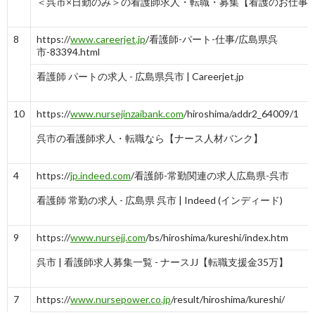
＜呉市×日勤のみ＞の看護師求人・転職・募集【看護のお仕事
8
https://
www.careerjet.jp
/看護師-パート-仕事/広島県呉
市-83394.html
看護師 パートの求人 - 広島県呉市 | Careerjet.jp
10
https://
www.nursejinzaibank.com
/hiroshima/addr2_64009/1
呉市の看護師求人・転職なら【ナース人材バンク】
4
https://
jp.indeed.com
/看護師-常勤関連の求人広島県-呉市
看護師 常勤の求人 - 広島県 呉市 | Indeed (インディード)
9
https://
www.nursejj.com
/bs/hiroshima/kureshi/index.htm
呉市 | 看護師求人募集一覧 - ナースJJ【転職支援金35万】
7
https://
www.nursepower.co.jp
/result/hiroshima/kureshi/