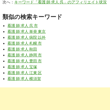
次へ：
キーワード「看護 師 求人 呉」のアフィリエイト状況
広島県,呉市の求人一覧 | 看護師の求人・募集・派遣なら【ナー
パワー ...
類似の検索キーワード
9
https://
j-depo.com
/kango/jobs/hiroshima/kureshi
呉市(広島)の看護師求人【最大40万円祝金】 - ジョブデポ看護
看護 師 求人 呉 市
看護 師 求人 単発 東京
看護 師 求人 病院 以外
10
https://
xn--pckua2a7gp15o89zb.com
/整形外科-看護師の仕事-
島県呉市
看護 師 求人 札幌 市
看護 師 求人 秋田
求人ボックス｜整形外科 看護師の仕事・求人 - 広島県 呉市
看護 師 求人 静岡 市
看護 師 求人 豊田 市
4
https://
jp.indeed.com
/看護師パート関連の求人広島県-呉市
看護 師 求人 宝塚
看護 師 求人 江東 区
看護師パートの求人 - 広島県 呉市 | Indeed (インディード)
看護 師 求人 横須賀
4
https://
jp.indeed.com
/正看護師-准看護師関連の求人呉市
広島県 呉市のベストな正看護師 准看護師の求人・仕事(給与含
...
9
https://
www.nurse-agent.com
/search/pref-34/city-342025/em