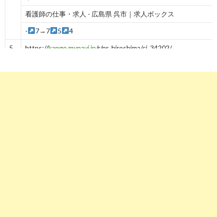
看護師の仕事・求人 - 広島県 呉市｜求人ボックス
-
7→7
5
4
5
https://
kango.mynavi.jp
/r/pr_hiroshima/ci_34202/
呉市の看護師求人・転職・募集なら【マイナビ看護師】
6
4
5→5
6
5
4
5
7
5→5
6
https://
job.nurse-senka.jp
/hiroshima/kureshi/
呉市(広島県)の看護師求人【ナース専科求人ナビ】
7→7
6
7
8
9
8→8
9
8→8
7
https://
jp.stanby.com
/r_0ff4e72efbad98549a82e09325273cc6
看護師の求人・仕事-広島県呉市｜スタンバイ
-
7
8
https://
www.careerjet.jp
/看護師-クリニック-仕事/広島県呉
市-83394.html