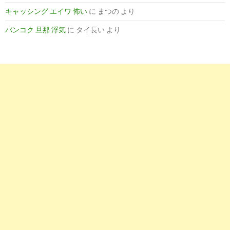
キャッシング エイワ 怖い
に
まつの
より
バンコク 旦那 浮気
に
タイ長い
より