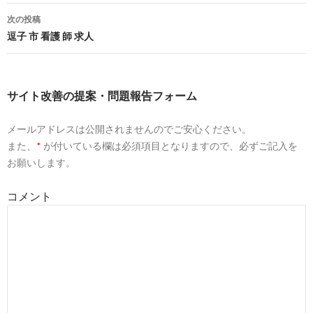
稿
次の投稿
正看護師 准看護師の求人 - 広島県 呉市| Indeed.com
ナ
逗子 市 看護 師 求人
ビ
9
http://
www.kure-nh.go.jp
/recruit/
ゲ
採用情報（医師、看護師等の求人）｜呉医療センター中国がん
サイト改善の提案・問題報告フォーム
ンター ...
ー
1
http://
jp.indeed.com
/正看護師関連の求人広島県-呉市
メールアドレスは公開されませんのでご安心ください。
シ
また、
正看護師の求人 - 広島県 呉市| Indeed.com
*
が付いている欄は必須項目となりますので、必ずご記入を
ョ
お願いします。
ン
2
http://
jp.indeed.com
/看護師関連の求人広島県-呉市
コメント
看護師の求人 - 広島県 呉市| Indeed.com
9
http://
xn--plus-fm4c9g2hqa0jb6438jknuc3qxc.net
/hiroshima/
市.html
呉市の看護師求人｜看護師ハローワークPlus