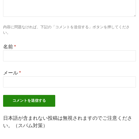
8
http://
www.nurse-agent.com
/search/pref-34/city-342025/
呉市(広島県)で看護師求人・転職・募集を探す｜ナースエージ
ント
内容に問題なければ、下記の「コメントを送信する」ボタンを押してくださ
い。
名前
*
メール
*
日本語が含まれない投稿は無視されますのでご注意くださ
い。（スパム対策）