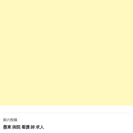
2/
呉市(広島県)-パートの看護師求人情報｜看護師転職・求人のナ
ス ...
3
https://
jp.indeed.com
/看護師-外来関連の求人広島県-呉市
看護師 外来の求人 - 広島県 呉市 | Indeed (インディード)
8
http://
www.nursepower.co.jp
/result/hiroshima/kureshi
呉市 | 看護師の求人・募集・派遣なら【ナースパワー】転職サ
ート
7
http://
www.nursepower.co.jp
/result/hiroshima/kureshi/nikkin_p
呉市 日勤パート | 看護師の求人・募集・派遣なら【ナースパワ
ー】転職 ...
10
https://
www.nurse-agent.com
/search/pref-34/city-342025/
呉市(広島県)で看護師求人・転職・募集を探す｜ナースエージ
前の投稿
ント
投
墨東 病院 看護 師 求人
3
http://
jp.indeed.com
/正看護師-准看護師関連の求人広島県-呉市