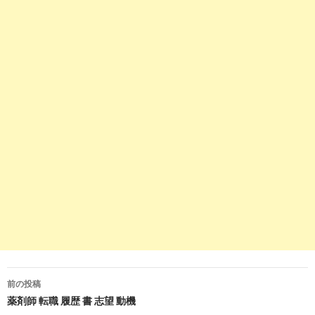
薬剤師 求人の求人 - 岩手県 盛岡市 | Indeed (イン
2018-
ディード)
08-18
9
https://
www.guppy.jp
/apo/iwate/201
岩手県盛岡市の薬剤師求人 グッピー｜薬剤師の
2018-
転職・募集
06-27
10
http://
www.hitonowa-ph.com
/job/search/A03/
薬剤師求人＜岩手県＞の一覧ページ｜薬剤師の
2018-
求人・転職の検索サイト ...
06-27
10
https://
www.38-8931.com
/job/iwate/
岩手県の薬剤師求人・転職・募集・派遣｜ファ
2018-
ルマスタッフ
04-14
4
https://
jp.indeed.com
/薬剤師-求人関連の求人盛
岡市
薬剤師 求人の求人 - 岩手県 盛岡市 | Indeed.com
2017-
前の投稿
11-18
投
薬剤師 転職 履歴 書 志望 動機