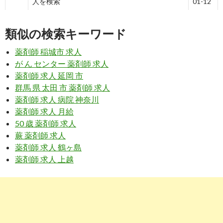
人を検索
01-12
7
https://
www.careerjet.jp
/企業-管理薬剤師-仕事/
岩手県-83083.html
類似の検索キーワード
企業 管理薬剤師の求人 - 岩手県 | Careerjet.jp
2019-
薬剤師 稲城市 求人
01-12
が ん センター 薬剤師 求人
9
https://
www.apo-mjob.com
/list/iwate
薬剤師 求人 延岡 市
群馬 県 太田 市 薬剤師 求人
岩手県の薬剤師求人・転職・募集 | アポプラス薬
2019-
剤師
01-12
薬剤師 求人 病院 神奈川
薬剤師 求人 月給
10
https://
www.38-8931.com
/iwate/
50 歳 薬剤師 求人
岩手県の薬剤師求人・転職・募集・派遣｜ファ
2019-
蕨 薬剤師 求人
ルマスタッフ
01-12
薬剤師 求人 鶴ヶ島
薬剤師 求人 上越
9
https://
www.careerjet.jp
/医薬品-企業-管理薬剤
師-仕事/岩手県-83083.html
医薬品 企業 管理薬剤師の求人 - 岩手県 |
2018-
Careerjet.jp
10-28
3
https://
jp.indeed.com
/薬剤師-求人関連の求人岩
手県-盛岡市