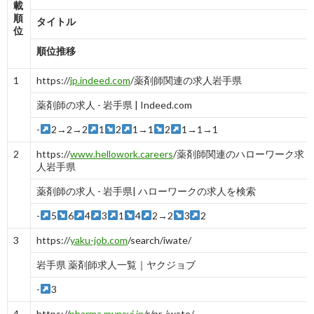
載
順
タイトル
位
順位推移
1
https://
jp.indeed.com
/薬剤師関連の求人岩手県
薬剤師の求人 - 岩手県 | Indeed.com
-
2→2→2
1
2
1→1
2
1→1→1
2
https://
www.hellowork.careers
/薬剤師関連のハローワーク求
人岩手県
薬剤師の求人 - 岩手県| ハローワークの求人を検索
-
5
6
4
3
1
4
2→2
3
2
3
https://
yaku-job.com
/search/iwate/
岩手県 薬剤師求人一覧｜ヤクジョブ
-
3
4
https://
pharma.mynavi.jp
/r/pr_iwate/