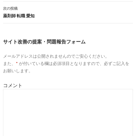
7
https://
www.hellowork.careers
/薬剤師関連のハ
稿
ローワーク求人岩手県 北上市
次の投稿
ナ
薬剤師 転職 愛知
薬剤師の求人 - 岩手県 北上市| ハローワークの求
2017-
人を検索
11-18
ビ
6
https://
www.hellowork.careers
/薬剤師関連のハ
ゲ
ローワーク求人岩手県 花巻市
サイト改善の提案・問題報告フォーム
ー
薬剤師の求人 - 岩手県 花巻市| ハローワークの求
2017-
人を検索
10-15
メールアドレスは公開されませんのでご安心ください。
シ
また、
*
が付いている欄は必須項目となりますので、必ずご記入を
9
https://
r-yakuzaishi.net
/premier/pref/3/
ョ
お願いします。
岩手県の薬剤師求人・アルバイト特集 | 薬剤師求
2017-
ン
人プレミア - 薬剤師ネット
09-05
コメント
10
https://
www.gori-yaku.jp
/job/?pref=77
薬剤師求人検索結果-岩手県｜転職ゴリ薬
2017-
09-05
8
https://
www.apo-mjob.com
/iwate/
岩手県 | 薬剤師の求人・転職・募集ならアポプラ
2017-
スメディカルジョブ
08-08