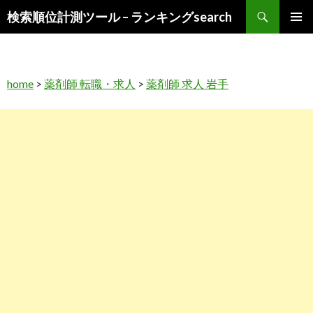
検
検索順位計測ツール – ランキングsearch
索
コ
メインメ
ン
ニュー
テ
ン
home
>
薬剤師 転職・求人
>
薬剤師 求人 岩手
ツ
へ
ス
キ
ッ
プ