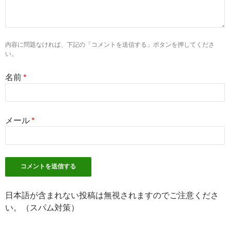
9
https://
www.yakuzaishi-kyujin.com
/jobs/iwate/
「岩手県」薬剤師求人・募集・就職・転職情報 |
2017-
薬剤師求人.com
08-08
内容に問題なければ、下記の「コメントを送信する」ボタンを押してくださ
い。
7
http://
yaku-job.com
/iwate_area/
名前
*
岩手県の薬剤師求人一覧 | 薬剤師求人のヤクジョ
2017-
ブ
06-20
8
http://
www.cabrain.net
/pharmacist/special/2-
4.html
メール
*
岩手薬剤師求人特集｜薬剤師の求人募集・転職
2017-
情報 【CBネット】
06-20
2
http://
jp.indeed.com
/薬剤師関連の求人岩手県
薬剤師の求人 - 岩手県| Indeed.com
2017-
05-04
日本語が含まれない投稿は無視されますのでご注意くださ
い。（スパム対策）
3
http://
jp.indeed.com
/薬剤師関連の求人岩手県-盛
岡市