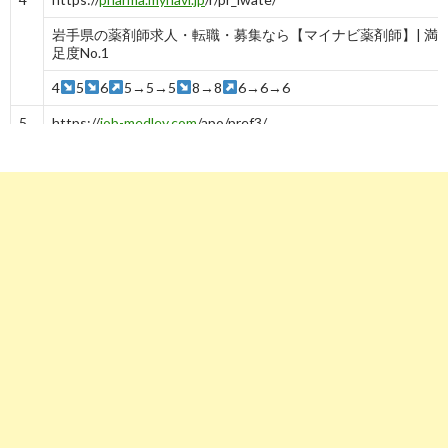
岩手県の薬剤師求人・転職・募集なら【マイナビ薬剤師】| 満
足度No.1
4
5
6
5→5→5
8→8
6→6→6
5
https://
job-medley.com
/apo/pref3/
【2019年10月最新】 岩手県の薬剤師求人・転職・給料 | ジョ
ブ ...
-
5
6
https://
pcareer.m3.com
/positions/prefs/iwate/list/1
岩手県の薬剤師求人一覧｜ 薬キャリ by m3.com
1→1→1→1→1→1
3
1
3
5
4
7
https://
dic.nikkeihr.co.jp
/joboffer/list_area/iwate/
岩手県の薬剤師求人検索結果｜薬剤師転職は日経DIキャリア
-
7
-
8
7
-
8
7