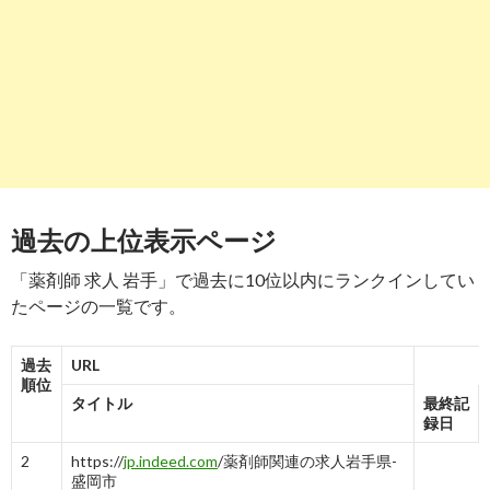
8
https://
rikunabi-yakuzaishi.jp
/iwate/
岩手県で募集中の薬剤師求人・転職情報【リクナビ薬剤師】
5
6
5
6
3
6
7
9
8→8
7
9
https://
jp.stanby.com
/r_a66ab71ba13becfe3d440ca53f9aaa8d
ハローワーク 薬剤師の求人・仕事-岩手県｜スタンバイ
-
9
過去の上位表示ページ
10
https://
xn--pckua2a7gp15o89zb.com
/ドラッグストアの仕事-
岩手県
「薬剤師 求人 岩手」で過去に10位以内にランクインしてい
求人ボックス｜ドラッグストアの仕事・求人 - 岩手県
たページの一覧です。
-
10
過去
URL
順位
タイトル
最終記
録日
2
https://
jp.indeed.com
/薬剤師関連の求人岩手県-
盛岡市