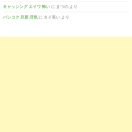
キャッシング エイワ 怖い
に
まつの
より
バンコク 旦那 浮気
に
タイ長い
より