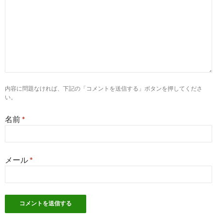
2
http://
jp.indeed.com
/看護師関連の求人埼玉県-越谷市-越谷レ
看護師の求人 - 埼玉県 越谷市 越谷レイクタウン | Indeed (イン
3
http://
jp.indeed.com
/看護師求人センター関連の求人埼玉県-越
クタウン
内容に問題なければ、下記の「コメントを送信する」ボタンを押してくださ
埼玉県 越谷市 越谷レイクタウンの看護師求人センターの求人 | Inde
い。
7
https://
kango-oshigoto.jp
/railway/station/1130525/
名前
*
越谷レイクタウン（埼玉県）駅周辺の看護師求人・転職・募集
事】
9
https://
toranet.jp
/kw/越谷レイクタウン看護師募集/
メール
*
【とらばーゆ】越谷レイクタウン看護師募集の求人・転職情報
4
https://
www.kango-roo.com
/career/station/1050203015/2