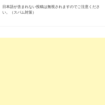
看護師の求人・募集【越谷レイクタウン駅】2｜看護roo!転職
日本語が含まれない投稿は無視されますのでご注意くださ
い。（スパム対策）
8
http://
hb-no.com
/search/station/name/�Ō�t���l-
�z�J���C�N�^�E���w/1.htm
越谷レイクタウン駅周辺の看護師求人 ｜ エルユーエス看護師
9
https://
www.hellowork.careers
/看護師関連のハローワーク求人
看護師の求人 - 埼玉県 越谷市| ハローワークの求人を検索
2
http://
jp.indeed.com
/正看護師関連の求人埼玉県-越谷市-越谷
埼玉県 越谷市 越谷レイクタウンのベストな正看護師の求人・仕事 (
5
https://
job.nurse-senka.jp
/railway/10786_koshigayareikutaun/
越谷レイクタウン駅周辺の看護師求人【ナース専科求人ナビ】
8
http://
www.e-aidem.com
/kwm/越谷レイクタウン 看護師/