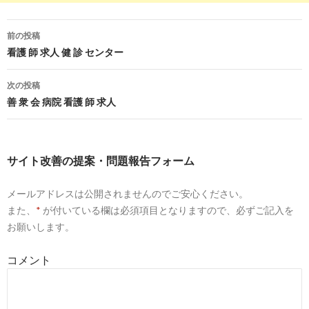
3
https://
jp.indeed.com
/看護師-准看護師関連の求人埼玉県-越谷
タウン駅
前の投稿
看護師 准看護師の求人 - 埼玉県 越谷市 越谷レイクタウン駅 | Indee
投
看護 師 求人 健 診 センター
稿
9
https://
www.e-aidem.com
/kwm/レイクタウン 献血 センタ
次の投稿
集/
ナ
善 衆 会 病院 看護 師 求人
レイクタウン 献血 センター 看護師 募集に関するアルバイト・バイ
ビ
ゲ
8
https://
baito.mynavi.jp
/kanto/rail_11-6-29-9116/jobtype_9-58/
サイト改善の提案・問題報告フォーム
ー
武蔵野線越谷レイクタウン駅の看護師・准看護師のアルバイト
メールアドレスは公開されませんのでご安心ください。
...
シ
また、
*
が付いている欄は必須項目となりますので、必ずご記入を
9
https://
www.froma.com
/STN09504_ED1/SJBa14001/
ョ
お願いします。
越谷レイクタウン駅,看護師のバイト・アルバイト求人情報【フロム
ン
コメント
1
http://
jp.indeed.com
/看護師-クリニック関連の求人埼玉県-越
埼玉県 越谷市 越谷レイクタウン看護師 クリニックの求人・仕事 | Ind