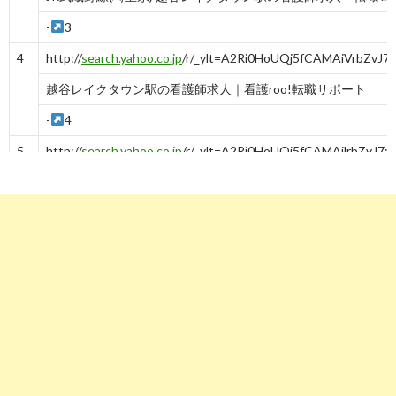
-
3
4
http://
search.yahoo.co.jp
/r/_ylt=A2Ri0HoUQj5fCAMAiVrbZvJ
越谷レイクタウン駅の看護師求人｜看護roo!転職サポート
-
4
5
http://
search.yahoo.co.jp
/r/_ylt=A2Ri0HoUQj5fCAMAilrbZvJ7;
【越谷レイクタウン駅×日勤のみ】の看護師募集 | 看護師求人E
-
5
6
http://
search.yahoo.co.jp
/r/_ylt=A2Ri0HoUQj5fCAMAi1rbZvJ7
埼玉県越谷レイクタウン駅の看護師求人・転職・派遣
-
6
7
http://
search.yahoo.co.jp
/r/_ylt=A2Ri0HoUQj5fCAMAjFrbZvJ7
便利な越谷レイクタウン駅から徒歩5分！週2～3日・短時間 ...