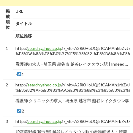
掲
URL
載
順
タイトル
位
順位推移
1
http://
search.yahoo.co.jp
/r/_ylt=A2Ri0HoUQj5fCAMAhlrb
%E8%B6%8A%E8%B0%B7%E5%B8%82-%E8%B6%8A%E8%
看護師の求人 - 埼玉県 越谷市 越谷レイクタウン駅 | Indeed ...
-
1
2
http://
search.yahoo.co.jp
/r/_ylt=A2Ri0HoUQj5fCAMAh1rbZv
%E3%82%AF%E3%83%AA%E3%83%8B%E3%83%83%E3%8
看護師 クリニックの求人 - 埼玉県 越谷市 越谷レイクタウン駅 ...
-
2
3
http://
search.yahoo.co.jp
/r/_ylt=A2Ri0HoUQj5fCAMAiFrbZvJ7
JR武蔵野線(埼玉県) 越谷レイクタウン駅の看護師求人・転職 ...