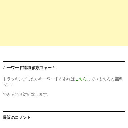
越谷レイクタウン 看護師に関するアルバイト・バイト・求人情報 
2
http://
jp.indeed.com
/看護師資格関連の求人埼玉県-越谷市-越
埼玉県 越谷市 越谷レイクタウンのベストな看護師資格の求人・仕事
2
http://
jp.indeed.com
/レイクタウンクリニック関連の求人
レイクタウンクリニックの求人| Indeed.com
キーワード追加 依頼フォーム
6
https://
www.kango-roo.com
/career/saitama/11222/hos-16728
トラッキングしたいキーワードがあれば
こちら
まで（もちろん
無料
レイクタウン整形外科病院【越谷市】の看護師求人・病院口コミ｜看護
です）
できる限り対応致します。
9
http://
baito.mynavi.jp
/kanto/rail_11-6-29-9116/jobtype_9-58/
武蔵野線越谷レイクタウン駅の看護師・准看護師のアルバイト
...
最近のコメント
8
https://
kango-oshigoto.jp
/request/71647/