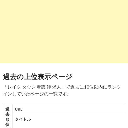
-
7
8
http://
search.yahoo.co.jp
/r/_ylt=A2Ri0HoUQj5fCAMAjVrbZvJ7
越谷レイクタウン駅周辺にある看護師の求人一覧｜ドクターズ ..
-
8
9
http://
search.yahoo.co.jp
/r/_ylt=A2Ri0HoUQj5fCAMAjlrbZvJ
越谷レイクタウン駅周辺の看護師求人 - コメディカルドットコ
-
9
10
http://
search.yahoo.co.jp
/r/_ylt=A2Ri0HoUQj5fCAMAj1rbZvJ7
過去の上位表示ページ
越谷レイクタウン駅・看護師・准看護師のアルバイト・バイト ..
「レイク タウン 看護 師 求人」で過去に10位以内にランク
-
10
インしていたページの一覧です。
過
URL
去
タイトル
順
位