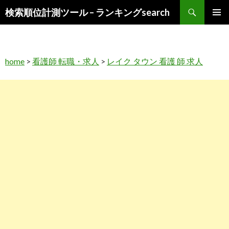
検
検索順位計測ツール – ランキングsearch
索
コ
メインメ
ン
ニュー
テ
ン
home
>
看護師 転職・求人
>
レイク タウン 看護 師 求人
ツ
へ
ス
キ
ッ
プ