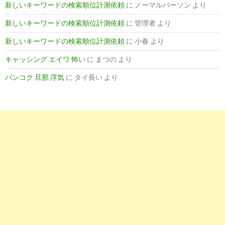
越谷レイクタウン内科の看護師求人・転職・募集【看護のお仕
新しいキーワードの検索順位計測依頼
に
ノーマルパーソン
より
新しいキーワードの検索順位計測依頼
に
管理者
より
10
http://
www.baitoru.com
/kanto/jlist/2176koshigayalaketowneki
新しいキーワードの検索順位計測依頼
に
小春
より
越谷レイクタウン駅の看護師・准看護師のバイト・アルバイト・パ
キャッシング エイワ 怖い
に
まつの
より
1
http://
jp.indeed.com
/看護師-クリニック関連の求人埼玉県-越谷
バンコク 旦那 浮気
に
タイ長い
より
タウン
看護師 クリニックの求人 - 埼玉県 越谷市 越谷レイクタウン| Inde
2
http://
www.smile-nurse.jp
/saitama_area/1130525_station/
埼玉県越谷レイクタウン駅の 看護師求人一覧 - スマイルナース
6
https://
www.kango-roo.com
/career/station/1050203015/5
看護師の求人・募集【越谷レイクタウン駅】5｜看護roo!転職