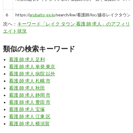
6
https://
arubaito-ex.jp
/search/kw/看護師/loc/越谷レイクタウン
次へ：
キーワード「レイク タウン 看護 師 求人」のアフィリ
越谷レイクタウン駅の看護師のアルバイト求人情報 : アルバイト
エイト状況
7
https://
www.kango-roo.com
/career/station/1050203015/
類似の検索キーワード
看護師の求人・募集【越谷レイクタウン駅】｜看護roo!転職サ
看護 師 求人 足利
看護 師 求人 単発 東京
8
https://
kangokyujin-ex.jp
/area/11/location/551/station/502/shi
看護 師 求人 病院 以外
【越谷レイクタウン駅×日勤のみ】の看護師募集｜看護師求人E
看護 師 求人 札幌 市
看護 師 求人 秋田
9
https://
www.careerjet.jp
/オープニングスタッフ-看護師-仕事/
看護 師 求人 静岡 市
市-275634.html
看護 師 求人 豊田 市
看護 師 求人 宝塚
オープニングスタッフ 看護師の求人 - 埼玉県越谷市 | Careerjet.
看護 師 求人 江東 区
看護 師 求人 横須賀
10
https://
job.nurse-
senka.jp
/saitama/koshigayashi/station_10786_koshigayareikut