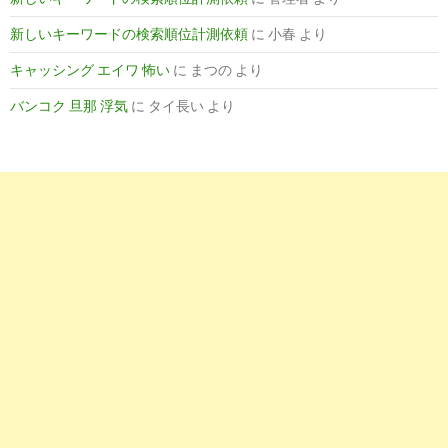
10
https://
www.nursejj.com
/bs/hokkaido/hakodateshi/karute.htm
新しいキーワードの検索順位計測依頼
に
小春
より
函館市 | 電子カルテの看護師求人募集一覧 - ナースJJ【転職支
キャッシング エイワ 怖い
に
まつの
より
援金35万】
バンコク 旦那 浮気
に
タイ長い
より
5
https://
nurseful.jp
/career/osusume-11/
電子カルテ有りの看護師求人・転職情報なら【リクルートのナ
ースフル】
6
https://
nurseful.jp
/career/fukuoka/region-40130/osusume-11/
福岡市の電子カルテ有りの看護師求人・転職情報なら【リクル
ートの ...
9
http://
www.careerjet.jp
/病棟-電子カルテ-看護師-仕事.html
病棟 電子カルテ 看護師の求人 | careerjet.jp
10
https://
www.oceanindian.com
/看護師求人条件で探す/看護師
求人をこだわりの条件で探す注意点/電子カルテありの看護師
求人の探し方と転職の注意点/