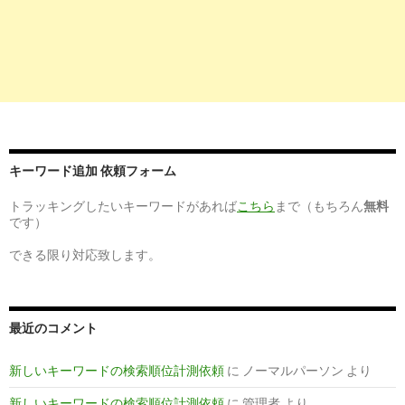
＜東京都×電子カルテあり＞の看護師求人・転職・募集【看護
のお仕事】
3
http://
nurse-cube.com
/15166/
電子カルテがある看護師求人でスキルアップしよう【Coconas
｜ココナス】
4
http://
www.nurse-agent.com
/search/keyword_name-電子カル
キーワード追加 依頼フォーム
テ/
「電子カルテ」の看護師求人・転職・募集を探す｜ナースエー
トラッキングしたいキーワードがあれば
こちら
まで（もちろん
無料
ジェント
です）
5
http://
jp.indeed.com
/看護師-電子カルテシステム関連の求人兵
できる限り対応致します。
庫県-宝塚市
看護師 電子カルテシステムの求人 - 兵庫県 宝塚市|
Indeed.com
最近のコメント
8
https://
nurseful.jp
/freeword/電子カルテ/
新しいキーワードの検索順位計測依頼
に
ノーマルパーソン
より
電子カルテから看護師求人・転職・募集は【リクルートのナー
スフル】
新しいキーワードの検索順位計測依頼
に
管理者
より