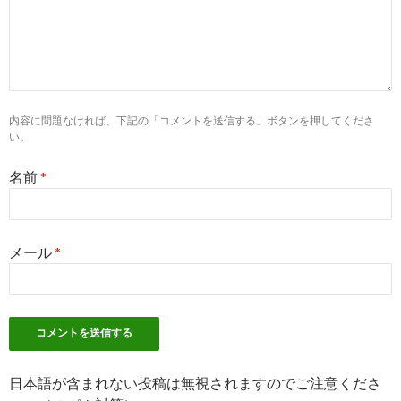
areas=2&condition=51
兵庫県の看護師・電子カルテ求人【メディカルステーション】
10
https://
kango.mynavi.jp
/r/wk_0002/
外来の看護師求人・転職・募集なら【マイナビ看護師】
内容に問題なければ、下記の「コメントを送信する」ボタンを押してくださ
い。
7
http://
jp.indeed.com
/看護師-電子カルテシステム関連の求人大
名前
*
阪府
看護師 電子カルテシステムの求人 - 大阪府 | Indeed (インディ
ード)
メール
*
8
https://
j-depo.com
/kango/jobs/popular/ns_28
電子カルテありの看護師求人【最大40万円祝金】 - ジョブデポ
看護師
10
http://
hb-no.com
/search/__9103______2801____/
関東地方、電子カルテの看護師求人 ｜ エルユーエス看護師
日本語が含まれない投稿は無視されますのでご注意くださ