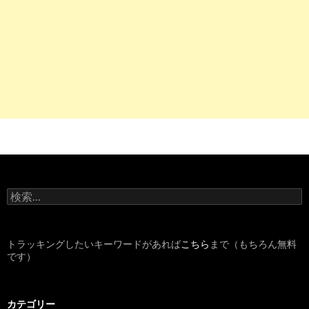
電子カルテあり - 看護パンダの看護師求人サイト転職口コミ集
8
http://
nayami.tabine.net
/kensaku/s_1/�d�q�J���e/1/
電子カルテについて：看護師のお悩み相談室
4
http://
jp.indeed.com
/看護師-電子カルテシステム関連の求人兵
庫県-西宮市
看護師 電子カルテシステムの求人 - 兵庫県 西宮市|
Indeed.com
5
https://
kangokyujin-ex.jp
/area/1/location/1/feature/12
検
【北海道札幌市中央区×電子カルテあり】の看護師募集｜看護
索
師求人EX
:
6
https://
kangokyujin-ex.jp
/area/13/feature/12
トラッキングしたいキーワードがあれば
こちら
まで（もちろん無料
【東京都×電子カルテあり】の看護師転職・求人・募集｜看護
です）
師求人EX
カテゴリー