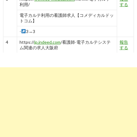
利用/
する
電子カルテ利用の看護師求人【コメディカルドッ
トコム】
-
3→3
4
https://
jp.indeed.com
/看護師-電子カルテシステ
報告
ム関連の求人大阪府
する
看護師 電子カルテシステムの求人 - 大阪府 |
Indeed (インディード)
-
3→3→3
4
-
4
5
https://
www.kango-
報告
roo.com
/career/feature/11/62
する
電子カルテありの看護師求人62｜看護roo!転職サ
ポート
-
5
6
https://
www.kango-roo.com
/career/feature/11/
報告
する