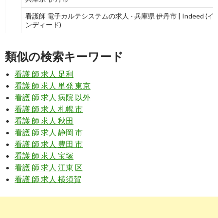
看護師 電子カルテシステムの求人 - 兵庫県 伊丹市 | Indeed (イ
ンディード)
6
https://
jp.indeed.com
/看護師-電子カルテシステム関連の求人
兵庫県-西宮市
類似の検索キーワード
看護師 電子カルテシステムの求人 - 兵庫県 西宮市 | Indeed (イ
看護 師 求人 足利
ンディード)
看護 師 求人 単発 東京
8
https://
www.medicalstation.co.jp
/search/result.php?
看護 師 求人 病院 以外
condition=51
看護 師 求人 札幌 市
関西の看護師・電子カルテ求人【メディカルステーション】
看護 師 求人 秋田
看護 師 求人 静岡 市
看護 師 求人 豊田 市
9
https://
www.medicalstation.co.jp
/search/result.php?
areas=1®ion=125&condition=51
看護 師 求人 宝塚
看護 師 求人 江東 区
堺市の看護師・電子カルテ求人【メディカルステーション】
看護 師 求人 横須賀
6
https://
www.careerjet.jp
/病院-電子カルテ-看護師-仕事.html
病院 電子カルテ 看護師の求人 | Careerjet.jp