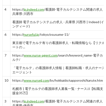
-
9
4
https://
jp.indeed.com
/看護師-電子カルテシステム関連の求人
兵庫県-川西市
10
https://
www.careerjet.jp
/病院-電子カルテ-看護
報告
師-仕事/東京23区内-285687.html
する
看護師 電子カルテシステムの求人 - 兵庫県 川西市 | Indeed (イ
ンディード)
病院 電子カルテ 看護師の求人 - Careerjet.jp
6
https://
nurseful.jp
/tokyo/osusume-11/
-
10
東京都で電子カルテ有りの看護師求人・転職情報なら【リクル
ートの ...
7
https://
www.nurse-agent.com
/search/keyword_name-電子カ
ルテ/
「電子カルテ」の看護師求人情報｜看護師転職・求人のナース
エージェント
10
https://
www.nursejj.com
/bs/hokkaido/sapporoshi/karute.htm
札幌市 | 電子カルテの看護師求人募集一覧 - ナースJJ【転職支
援金35万】
3
https://
jp.indeed.com
/看護師-電子カルテシステム関連の求人
兵庫県-伊丹市