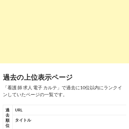
看護師の求人・募集【電子カルテあり】｜看護
roo!転職サポート
2
3
2→2→2
3
2→2
3→3→3
7
https://
haken.rikunabi.com
/kw/看護師 求人 ｊ
報告
ｒ 青梅線 電子カルテ/
する
【リクナビ派遣】看護師 求人 jr 青梅線 電子カル
テの派遣・求人情報
-
6
-
10
8
-
9
7
8
https://
nurseful.jp
/osusume-11/
報告
する
過去の上位表示ページ
電子カルテ有りの看護師求人・転職情報をお探し
なら【リクルートの ...
「看護 師 求人 電子 カルテ」で過去に10位以内にランクイ
-
5
7
5
3
4
6
2→2
7
5
8
ンしていたページの一覧です。
9
https://
www.nurse-
報告
agent.com
/lite/search/keyword-
する
過
URL
�d�q�J���e����/
去
タイトル
順
「電子カルテ導入」の看護師求人情報｜看護師転
位
職・求人のナース ...