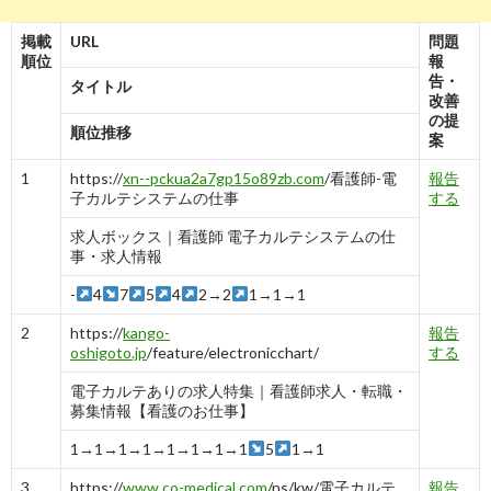
掲載
URL
問題
順位
報
告・
タイトル
改善
の提
順位推移
案
1
https://
xn--pckua2a7gp15o89zb.com
/看護師-電
報告
子カルテシステムの仕事
する
求人ボックス｜看護師 電子カルテシステムの仕
事・求人情報
-
4
7
5
4
2→2
1→1→1
2
https://
kango-
報告
oshigoto.jp
/feature/electronicchart/
する
電子カルテありの求人特集｜看護師求人・転職・
募集情報【看護のお仕事】
1→1→1→1→1→1→1→1
5
1→1
3
https://
www.co-medical.com
/ns/kw/電子カルテ
報告