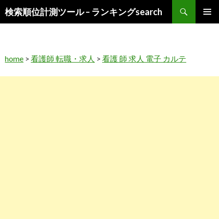
検
検索順位計測ツール – ランキングsearch
索
コ
メインメ
ン
ニュー
テ
ン
home
>
看護師 転職・求人
>
看護 師 求人 電子 カルテ
ツ
へ
ス
キ
ッ
プ