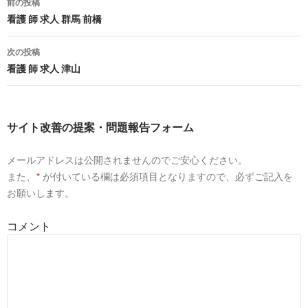
8
https://
kangokyujin-ex.jp
/area/10/feature/12
前の投稿
投
看護 師 求人 群馬 前橋
【群馬県×電子カルテあり】の看護師転職・求人・募集｜看護
師求人EX
稿
次の投稿
9
https://
kangokyujin-ex.jp
/area/29/feature/12
ナ
看護 師 求人 津山
【奈良県×電子カルテあり】の看護師転職・求人・募集｜看護
ビ
師求人EX
ゲ
10
http://
kagayaki-nurse.jp
/job-kodawari/5134/
サイト改善の提案・問題報告フォーム
ー
【特集】電子カルテありの看護師求人を見つける方法〜効率よ
く仕事が ...
メールアドレスは公開されませんのでご安心ください。
シ
また、
*
が付いている欄は必須項目となりますので、必ずご記入を
8
https://
nurse-cube.com
/15166/
ョ
お願いします。
電子カルテがある看護師求人でスキルアップしよう【Coconas
ン
｜ココナス】
コメント
8
http://
www.saso-nurse.jp
/karte/index.html
電子カルテ｜看護師(求人・募集)西宮【笹生病院看護部公式サ
イト】
9
http://
www.medicalstation.co.jp
/search/result.php?