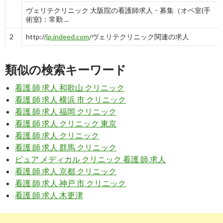
ヴェリテクリニック 大阪院の看護師求人・募集（オペ室(手
術室)：常勤 ...
2
http://
jp.indeed.com
/ヴェリテクリニック関連の求人
ヴェリテクリニックの求人 | Indeed (インディード)
類似の検索キーワード
3
https://
jp.indeed.com
/ヴェリテクリニック銀座院関連の求人
看護 師 求人 和歌山 クリニック
ヴェリテクリニック銀座院の求人 | 仕事探し | Indeed (インデ
看護 師 求人 横浜 市 クリニック
ィード)
看護 師 求人 福岡 クリニック
看護 師 求人 クリニック 東京
7
https://
job-medley.com
/facility/189901/
看護 師 求人 クリニック
ヴェリテクリニック 銀座院の求人・採用・アクセス情報 - 東
看護 師 求人 群馬 クリニック
京都中央区 ...
ピュア メディカル クリニック 看護 師 求人
7
https://
iryouworker.com
/osaka/city_27127/28657/
看護 師 求人 京都 クリニック
看護 師 求人 神戸 市 クリニック
ヴェリテクリニック大阪院(看護師・准看護師:常勤(日勤の
看護 師 求人 木更津
み))｜【医療 ...
10
https://
doda.jp
/z/job/3000190503/