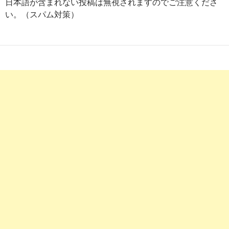
日本語が含まれない投稿は無視されますのでご注意くださ
【とらばーゆ】ヴェリテクリニック銀座院(関東)の求人・転
職詳細（2017/9 ...
い。（スパム対策）
3
https://
jp.indeed.com
/m/jobs?q=ヴェリテクリニック
ヴェリテクリニックの求人 | Indeed (インディード)
7
https://
kango-oshigoto.jp
/offer/47885/
ヴェリテクリニック大阪院の看護師求人【准看護師:日勤常勤
の募集 ...
8
https://
kango-oshigoto.jp
/offer/96631/
美容外科・形成外科 ヴェリテクリニック銀座院の看護師求人
【正看護師 ...
3
http://
www.biyo-job.com
/search_detail/id-r1158
【ヴェリテクリニック 銀座院】【銀座】月収33万 年収439万
円 超一流の ...
7
https://
kango-oshigoto.jp
/offer/35317/
ヴェリテクリニック福岡院の看護師求人【正看護師:日勤常勤