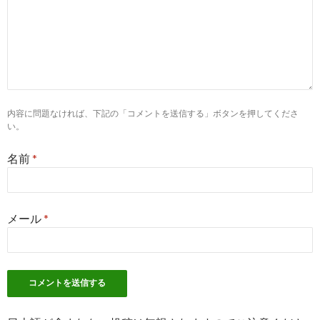
転職詳細（2018/3/1 ...
10
https://
www.biyo-job.com
/search_detail/id-r28322
【ヴェリテクリニック 福岡院】【博多】月給25～30万円以
上＋報奨金制度アリ ...
5
https://
kango-oshigoto.jp
/request/181885/
内容に問題なければ、下記の「コメントを送信する」ボタンを押してくださ
ヴェリテクリニックの看護師求人・転職・募集【看護のお仕
い。
事】@中央区
名前
*
8
http://
www.ope-job.com
/search_detail/id-r3299
【ヴェリテクリニック 銀座院】 美容外科最高峰 【銀座】最
新の医療技術で ...
メール
*
10
https://
toranet.jp
/kw/ヴェリテクリニック 受付 求人 賞
与/
【とらばーゆ】ヴェリテクリニック 受付 求人 賞与の求人・
転職情報
1
https://
toranet.jp
/kango_p/jb_2003/ped_01/la_10/49268274/