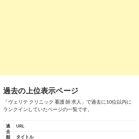
院｜東京都｜看護師 求人 ...
-
7
6
7
https://
o-lady.jp
/job_detail.php?v_id=92
報告
する
医療法人社団輝生会 ヴェリテクリニック|賞与年
2回、週休二日制、20～30 ...
-
6
-
6
8
9
-
7
8
https://
toranet.jp
/kw/ヴェリテクリニック 看護
報告
師 理念/
する
【とらばーゆ】ヴェリテクリニック 看護師 理念
の求人・転職情報
過去の上位表示ページ
-
8
10
8
「ヴェリテ クリニック 看護 師 求人」で過去に10位以内に
9
https://
woman-type.jp
/job-offer/354613/
報告
ランクインしていたページの一覧です。
する
医療法人社団輝生会 ヴェリテクリニック - 看護助
手 未経験＆無資格OK ...
過
URL
去
-
9
5
-
9
タイトル
順