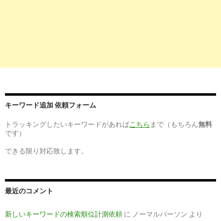
の募集 ...
7
https://
www.kango-roo.com
/career/aichi/nagoya/23105/hos-
60038/job-19093.php
ヴェリテクリニック名古屋院の看護師求人・募集（外来：常
勤)@愛知県 ...
10
http://
iryouworker.com
/tokyo/city_13102/8783/
ヴェリテクリニック銀座院(00008783)｜【医療ワーカー】看
護師の求人 ...
キーワード追加 依頼フォーム
トラッキングしたいキーワードがあれば
こちら
まで（もちろん
無料
です）
できる限り対応致します。
最近のコメント
新しいキーワードの検索順位計測依頼
に
ノーマルパーソン
より