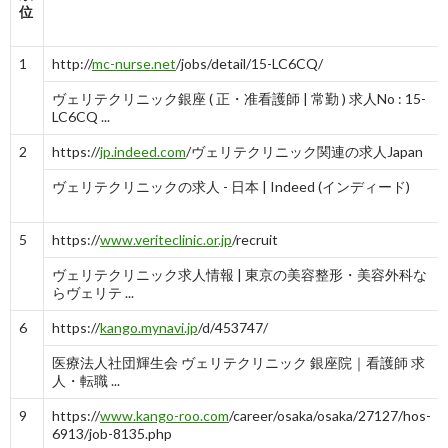
位
10
https://
ns-
報告
com.net
/osaka/osaka/27127/1020048/2/
する
1
http://
mc-nurse.net
/jobs/detail/15-LC6CQ/
美容外科・形成外科 ヴェリテクリニック大阪院
の看護師 ...
ヴェリテクリニック銀座 ( 正・准看護師 | 常勤 ) 求人No : 15-
LC6CQ ...
-
10
2
https://
jp.indeed.com
/ヴェリテクリニック関連の求人Japan
ヴェリテクリニックの求人 - 日本 | Indeed (インディード)
5
https://
www.veriteclinic.or.jp
/recruit
ヴェリテクリニック求人情報 | 東京の美容整形・美容外科な
らヴェリテ ...
6
https://
kango.mynavi.jp
/d/453747/
医療法人社団輝生会 ヴェリテクリニック 銀座院｜看護師 求
人・転職 ...
9
https://
www.kango-roo.com
/career/osaka/osaka/27127/hos-
6913/job-8135.php