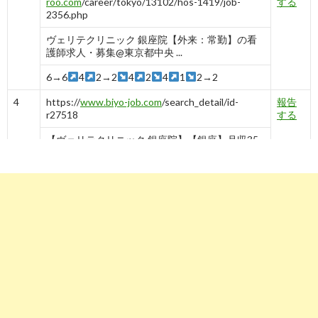
roo.com
/career/tokyo/13102/hos-1419/job-
する
2356.php
ヴェリテクリニック 銀座院【外来：常勤】の看
護師求人・募集@東京都中央 ...
6→6
4
2→2
4
2
4
1
2→2
4
https://
www.biyo-job.com
/search_detail/id-
報告
r27518
する
【ヴェリテクリニック 銀座院】【銀座】月収35
万 年収466万 ...
-
4
5
https://
kango.mynavi.jp
/r/cno_216323/
報告
する
医療法人社団輝生会ヴェリテクリニックの求人一
覧｜看護師 ...
-
5
6
https://
kango.mynavi.jp
/d/561915/
報告
する
医療法人社団輝生会 ヴェリテクリニック 名古屋