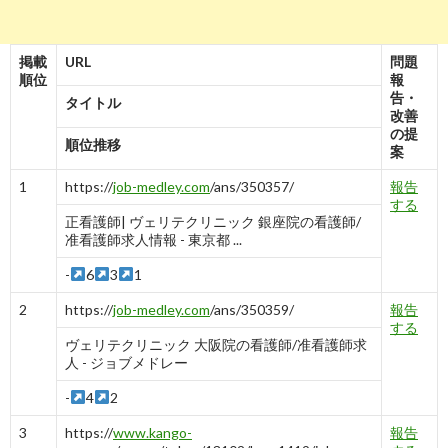
掲載
URL
問題
順位
報
告・
タイトル
改善
の提
順位推移
案
1
https://
job-medley.com
/ans/350357/
報告
する
正看護師| ヴェリテクリニック 銀座院の看護師/
准看護師求人情報 - 東京都 ...
-
6
3
1
2
https://
job-medley.com
/ans/350359/
報告
する
ヴェリテクリニック 大阪院の看護師/准看護師求
人 - ジョブメドレー
-
4
2
3
https://
www.kango-
報告