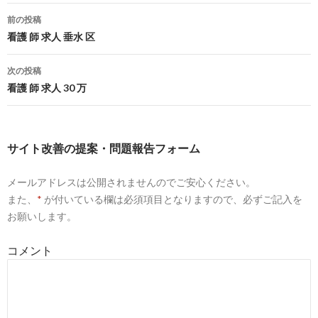
ヴェリテクリニックの特徴＆看護師求人・募集情報
前の投稿
投
看護 師 求人 垂水 区
6
https://
kango-oshigoto.jp
/offer/24174/
稿
ヴェリテクリニック大阪院の看護師求人【正看護師:日勤常勤
次の投稿
の募集 ...
ナ
看護 師 求人 30 万
8
https://
www.biyo-job.com
/search_detail/id-r28574
ビ
【ヴェリテクリニック 大阪院】【梅田】月28万円＋報奨金
ゲ
手術の技術力には ...
サイト改善の提案・問題報告フォーム
ー
9
http://
www.ope-job.com
/search_detail/id-r1158
メールアドレスは公開されませんのでご安心ください。
シ
【ヴェリテクリニック 銀座院】【銀座】月収33万 年収439万
また、
*
が付いている欄は必須項目となりますので、必ずご記入を
円 超一流の ...
ョ
お願いします。
7
http://
www.beauty-nurse.org
/clinic-veriteclinic.html
ン
コメント
ヴェリテクリニックの特徴＆看護師求人・募集情報
5
https://
toranet.jp
/kango_p/jb_2010/ped_02/la_20/51416128/
【とらばーゆ】ヴェリテクリニック名古屋院(東海)の求人・