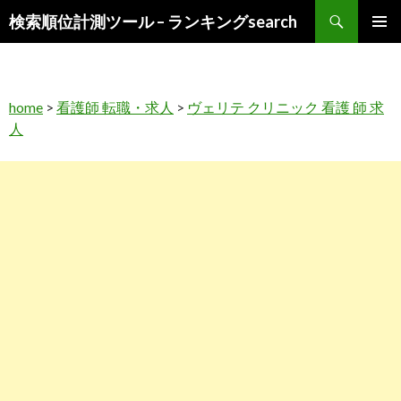
検
検索順位計測ツール – ランキングsearch
索
コ
メインメ
ン
ニュー
テ
ン
home
>
看護師 転職・求人
>
ヴェリテ クリニック 看護 師 求
ツ
人
へ
ス
キ
ッ
プ