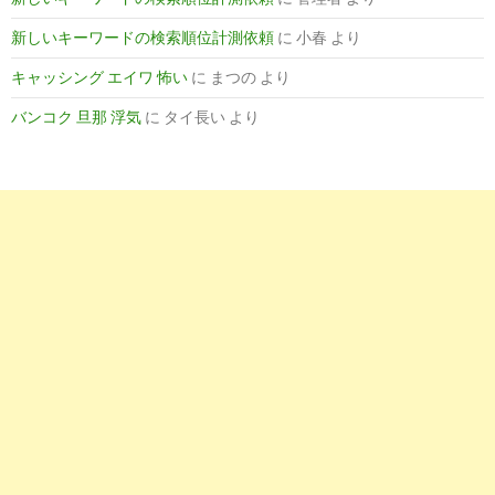
7
http://
smedi.jp
/nurse_co-medical/nurse_co-medical.php?no=00
新しいキーワードの検索順位計測依頼
に
小春
より
沼津市立病院 稲木みどり看護部長 - 静岡 求人 病院 診療所｜し
ディ
キャッシング エイワ 怖い
に
まつの
より
9
https://
www.candouga.com
/company/recruitnurse/numazu/000
バンコク 旦那 浮気
に
タイ長い
より
沼津市立病院の看護学生に向けてのメッセージ映像｜看護師の
...
10
https://
jp.indeed.com
/看護助手関連の求人沼津市
看護助手の求人 - 静岡県 沼津市 | Indeed.com
5
http://
ns-com.net
/shizuoka/22203/8004/offer.php
沼津市立病院の看護師求人－静岡県沼津市 - ナスコミ
8
http://
job.j-sen.jp
/search/keyword_沼津市立病院.htm
＜毎日更新＞沼津市立病院の求人・転職情報は【ジョブセンス
ク ...
10
http://
www.kangoshi-kyuujin.info
/byouinn/numazushiritsubyou