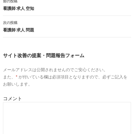
前の投稿
職ナビ
投
看護師 求人 空知
3
https://
numazu-city-hospital.hp-recruit.jp
/
稿
次の投稿
沼津市立病院 看護師採用サイト
ナ
看護師 求人 問題
ビ
9
http://
www.numazu-
hospital.shizuoka.jp
/bosyu/h26/bosyu_h26_06.htm
ゲ
サイト改善の提案・問題報告フォーム
看護師・助産師 - 沼津市立病院
ー
メールアドレスは公開されませんのでご安心ください。
シ
3
https://
recruit.nurse-senka.com
/meeting/list/2007820
また、
*
が付いている欄は必須項目となりますので、必ずご記入を
ョ
お願いします。
沼津市立病院の病院説明会・インターンシップ・新卒採用情報
2019年度
ン
コメント
8
https://
nurse-cube.com
/hospitals/hp03177/
沼津市立病院の看護師求人・給料や賞与など募集情報 - ココナ
8
https://
www.nursejinzaibank.com
/office/176986/review/1