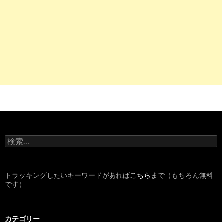
沼津市立病院 - 羽ばたけ看護師求人あるカモ
6
http://
recruit.nurse-senka.com
/company/1645
求人・新卒(看護学生)採用情報 | 沼津市立病院 - ナース専科就
10
https://
nurseful.jp
/career/shizuoka/region-22203/RECF006979/
沼津市立病院（静岡県）の看護師求人｜リクルートのナースフ
9
http://
jp.indeed.com
/看護助手関連の求人静岡県-沼津市
検
看護助手の求人 - 静岡県 沼津市| Indeed.com
索
:
トラッキングしたいキーワードがあれば
こちら
まで（もちろん無料
です）
カテゴリー