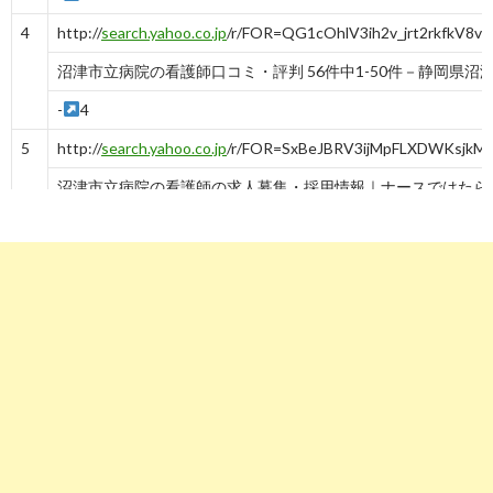
4
http://
search.yahoo.co.jp
/r/FOR=QG1cOhlV3ih2v_jrt2rkfkV
沼津市立病院の看護師口コミ・評判 56件中1-50件－静岡県沼
-
4
5
http://
search.yahoo.co.jp
/r/FOR=SxBeJBRV3ijMpFLXDWKsjkML
沼津市立病院の看護師の求人募集・採用情報｜ナースではたら
-
5
6
http://
search.yahoo.co.jp
/r/FOR=nCjcPGBV3iiy4FzwqyK7hb
求人ボックス｜沼津市立病院の仕事・求人情報
-
6
7
http://
search.yahoo.co.jp
/r/FOR=C268gtFV3ihhLg3hMT_5a4
沼津市立病院の求人 | ハローワークの求人を検索
-
7