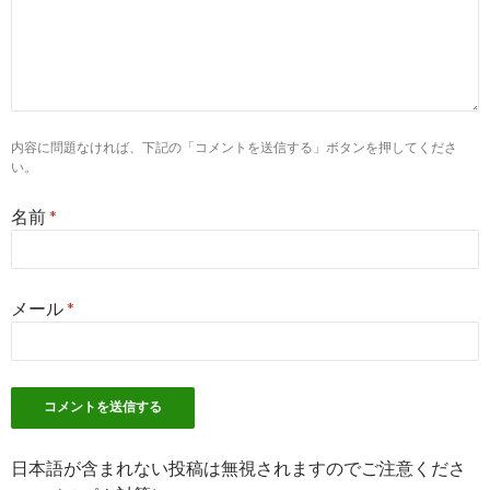
沼津市立病院(沼津市)の看護師転職口コミ・評判｜【ナース人
ンク】
3
http://
www.numazu-hospital.shizuoka.jp
/
沼津市立病院
内容に問題なければ、下記の「コメントを送信する」ボタンを押してくださ
5
http://
ns-com.net
/shizuoka/22203/8004/1/
い。
沼津市立病院の看護師口コミ・求人－静岡県沼津市 - ナスコミ
名前
*
6
http://
ns-com.net
/shizuoka/22203/8004/2/
沼津市立病院の看護師口コミ・評判 19件－静岡県沼津市 - ナ
メール
*
9
https://
nurseful.jp
/RECF006979/
沼津市立病院（静岡県）の看護師求人｜【リクルートのナース
ル】
1
https://
recruit.nurse-
日本語が含まれない投稿は無視されますのでご注意くださ
senka.com
/establishment/2006919/message/hospital