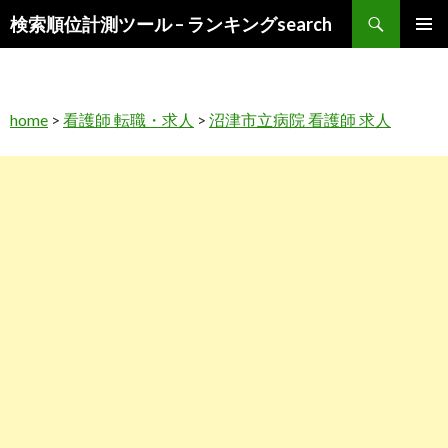
検
検索順位計測ツール – ランキングsearch
索
コ
メインメ
ン
ニュー
テ
ン
home
>
看護師 転職・求人
>
沼津市立病院 看護師 求人
ツ
へ
ス
キ
ッ
プ