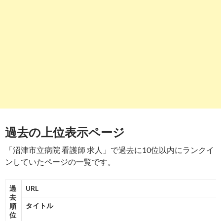
8
http://
search.yahoo.co.jp
/r/FOR=pWq7piNV3iiWGtyGxaklxOiE
沼津市立病院(静岡県沼津市)の求人・採用・給与情報 | 看護師の .
-
8
9
http://
search.yahoo.co.jp
/r/FOR=gNU0obVV3iiJRrUjOkicF1
沼津市立病院の求人 - 静岡県 | Indeed (インディード)
-
9
10
http://
search.yahoo.co.jp
/r/FOR=Ng.ejvNV3ihUrfbRXXdSsdf
沼津市立病院の看護部紹介映像｜看護師の転職求人情報の感動
過去の上位表示ページ
-
10
「沼津市立病院 看護師 求人」で過去に10位以内にランクイ
ンしていたページの一覧です。
過
URL
去
タイトル
順
位