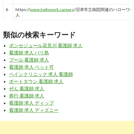
6
https://
www.hellowork.careers
/沼津市立病院関連のハローワ
人
沼津市立病院の求人 | ハローワークの求人を検索
類似の検索キーワード
7
https://
nurseful.jp
/client-100343/
ボンセジュール花見川 看護師 求人
沼津市立病院（静岡県）の看護師求人｜【リクルートのナース
看護師 求人 バリ島
ル】
プール 看護師 求人
看護師 求人 ペット可
8
https://
www.candouga.com
/movie/numazu/0001/
ペインクリニック 求人 看護師
沼津市立病院の看護部紹介映像｜看護師の転職求人情報の感動
ポートタウン 看護師 求人
ぜん 看護師 求人
9
https://
nurselink.jp
/facility/2220300010/
善行 看護師 求人
看護師 求人 ディップ
沼津市立病院(静岡県沼津市)の求人・採用・給与情報 | 看護師
看護師 求人 ディズニー
選び ...
10
https://
jp.indeed.com
/沼津市立病院関連の求人静岡県-富士市
沼津市立病院の求人 - 静岡県 富士市 | Indeed (インディード)