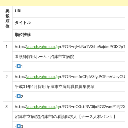
掲
URL
載
順
タイトル
位
順位推移
1
http://
search.yahoo.co.jp
/r/FOR=ejMzBa1V3ihe5ajdmPGlX2pT
看護師採用ホーム - 沼津市立病院
-
1
2
http://
search.yahoo.co.jp
/r/FOR=omfoCEpV3ig.PGEmVUcyCUy
平成31年4月採用 沼津市立病院職員募集要項
-
2
3
http://
search.yahoo.co.jp
/r/FOR=nO3ttiRV3ijoRGi2wmP1Rj2X
沼津市立病院(沼津市)の看護師求人【ナース人材バンク】
-
3