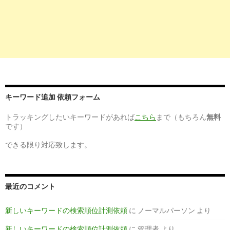
senka.com
/establishment/2006919/message/hospital
【沼津市立病院】 (静岡県) | 看護学生へメッセージ 2018
2
http://
recruit.nurse-senka.com
/establishment/2006919/summa
【沼津市立病院】 (静岡県) | 新卒採用募集要綱 2018 - ナース
職ナビ
7
http://
nurse-cube.com
/hospitals/hp03177/
キーワード追加 依頼フォーム
沼津市立病院の看護師求人・給料や賞与など募集情報 - 看護師C
トラッキングしたいキーワードがあれば
こちら
まで（もちろん
無料
です）
9
https://
kango-oshigoto.jp
/hospital/shizuoka/22203/104118/re
できる限り対応致します。
沼津市立病院の評判口コミ【看護のお仕事】
最近のコメント
10
https://
toranet.jp
/kw/沼津市立病院 看護師募集/
【とらばーゆ】沼津市立病院 看護師募集の求人・転職情報
新しいキーワードの検索順位計測依頼
に
ノーマルパーソン
より
新しいキーワードの検索順位計測依頼
に
管理者
より