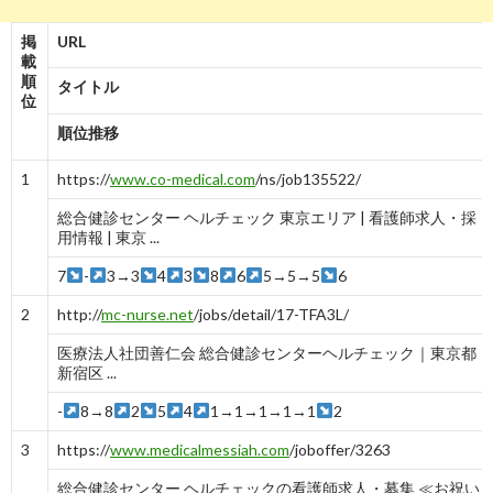
掲
URL
載
順
タイトル
位
順位推移
1
https://
www.co-medical.com
/ns/job135522/
総合健診センター ヘルチェック 東京エリア | 看護師求人・採
用情報 | 東京 ...
7
-
3→3
4
3
8
6
5→5→5
6
2
http://
mc-nurse.net
/jobs/detail/17-TFA3L/
医療法人社団善仁会 総合健診センターヘルチェック｜東京都
新宿区 ...
-
8→8
2
5
4
1→1→1→1→1
2
3
https://
www.medicalmessiah.com
/joboffer/3263
総合健診センター ヘルチェックの看護師求人・募集 ≪お祝い