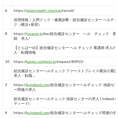
10
https://
www.vorkers.com
/company.php?
m_id=a0C1000000vQ3hJ
6
https://
www.health-check.jp
/recruit/
医療法人社団善仁会総合健診センターヘルチェック 「社員ク
採用情報｜人間ドック・健康診断：総合健診センター ヘルチェ
チコミ」 就職 ...
ク（横浜+新宿）
-
9
-
10
8
https://
toranet.jp
/kw/総合健診センター ヘル チェック 看
師 求人/
【とらばーゆ】総合健診センター ヘル チェック 看護師 求人の
人・転職情報
10
https://
kango-oshigoto.jp
/request/80953/
総合健診センターヘルチェック ファーストプレイス横浜の看護
求人・転職 ...
3
https://
jp.indeed.com
/総合健診センターヘルチェック-池袋セ
ー関連の求人
総合健診センターヘルチェック 池袋センターの求人 | Indeed (
ディード)
4
https://
jp.indeed.com
/総合健診センターヘルチェック関連の求