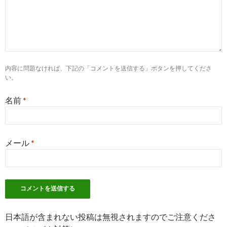
2
https://
kango-oshigoto.jp
/offer/155642/
総合健診センターヘルチェック新宿西口センターの看護師求人
【正看護師 ...
7
http://
www.e-aidem.com
/kwm/総合健診センターヘルチェッ
看護師 求人/
内容に問題なければ、下記の「コメントを送信する」ボタンを押してくださ
い。
総合健診センターヘルチェック 看護師 求人に関するアルバイ
バイト ...
名前
*
9
http://
ns-com.net
/tokyo/13104/1009479/offer.php
新宿西口ヘルチェッククリニックの看護師求人－東京都新宿区 -
スコミ
メール
*
10
https://
townwork.net
/detail/clc_0250984004/
医療法人社団善仁会総合健診センター・ヘルチェックのアルバ
ト・バイト ...
2
https://
www.kango-
roo.com
/career/kanagawa/yokohama/14103/hos-4874/
日本語が含まれない投稿は無視されますのでご注意くださ