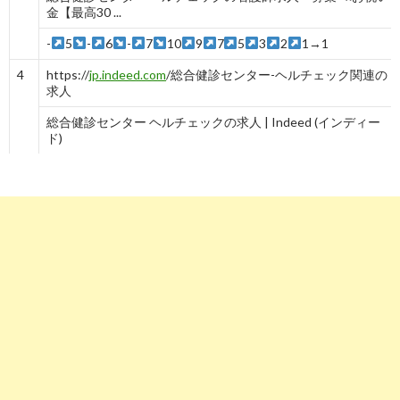
金【最高30 ...
-
5
-
6
-
7
10
9
7
5
3
2
1→1
4
https://
jp.indeed.com
/総合健診センター-ヘルチェック関連の
求人
総合健診センター ヘルチェックの求人 | Indeed (インディー
ド)
-
3
-
3
-
3
-
3
4
5
https://
www.kango-
roo.com
/career/kanagawa/yokohama/14103/hos-4874/job-
25948.php
総合健診センター ヘルチェックの看護師求人・募集@神奈川
県横浜市 ...
1
2
1→1→1→1→1→1→1
2→2
6
https://
www.hellowork.careers
/医療法人社団 善仁会 総合健
診センターヘルチェック関連のハローワーク求人
医療法人社団 善仁会 総合健診センターヘルチェックの求人 |