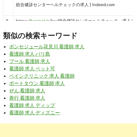
総合健診センターヘルチェックの求人 | Indeed.com
9
https://
toranet.jp
/kw/総合健診センターヘルチェック 求人/
【とらばーゆ】総合健診センターヘルチェック 求人の求人・転
類似の検索キーワード
情報
ボンセジュール花見川 看護師 求人
10
https://
iryouworker.com
/kanagawa/city_14102/67576/
看護師 求人 バリ島
総合健診センターヘルチェック(看護師・准看護師:常勤(日勤のみ
プール 看護師 求人
｜【医療 ...
看護師 求人 ペット可
6
https://
health-check.jp
/recruit/index.html
ペインクリニック 求人 看護師
ポートタウン 看護師 求人
採用情報｜人間ドック・健康診断：総合健診センター ヘルチェ
ぜん 看護師 求人
ク（横浜+ ...
善行 看護師 求人
6
https://
www.co-medical.com
/ns/job137629/
看護師 求人 ディップ
看護師 求人 ディズニー
総合健診センター ヘルチェック 巡回 | 看護師求人・採用情報 | 
奈川県 ...
9
https://
toranet.jp
/kw/総合健診センター ヘル チェック 求