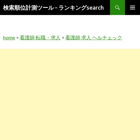
検
検索順位計測ツール – ランキングsearch
索
コ
メインメ
ン
ニュー
テ
ン
home
>
看護師 転職・求人
>
看護師 求人 ヘルチェック
ツ
へ
ス
キ
ッ
プ