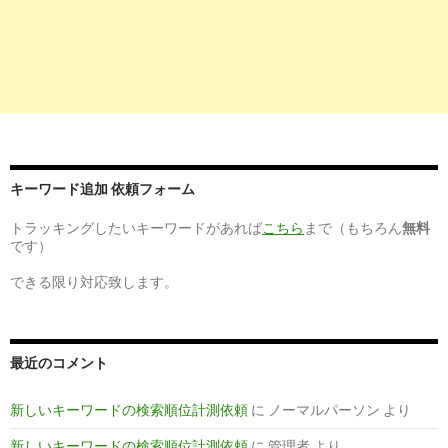
人情報
6
http://
jp.indeed.com
/総合健診センターヘルチェック関連の求
総合健診センターヘルチェックの求人| Indeed.com
7
http://
jp.indeed.com
/総合健診センターヘルチェック-池袋セン
関連の求人
キーワード追加 依頼フォーム
総合健診センターヘルチェック 池袋センターの求人| Indeed.co
トラッキングしたいキーワードがあれば
こちら
まで（もちろん
無料
3
https://
toranet.jp
/kw/総合健診センター ヘルチェック 求人/
です）
【とらばーゆ】総合健診センター ヘルチェック 求人の求人・
できる限り対応致します。
情報
最近のコメント
新しいキーワードの検索順位計測依頼
に
ノーマルパーソン
より
新しいキーワードの検索順位計測依頼
に
管理者
より