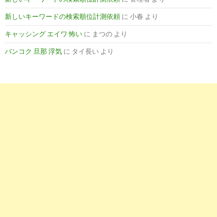
新しいキーワードの検索順位計測依頼
に
小春
より
キャッシング エイワ 怖い
に
まつの
より
バンコク 旦那 浮気
に
タイ長い
より