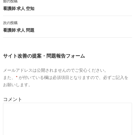
前の投稿
投
看護師 求人 空知
総合健診センターヘルチェック ファーストプレイス横浜の求人 
関東 ...
稿
次の投稿
8
https://
toranet.jp
/kango_p/jb_2001/ped_01/la_12/52069992/
ナ
看護師 求人 問題
【とらばーゆ】総合健診センターヘルチェック(関東)の求人・
ビ
詳細（看護 ...
ゲ
9
https://
www.e-aidem.com
/kwm/総合健診センターヘルチェ
サイト改善の提案・問題報告フォーム
看護師 求人/
ー
総合健診センターヘルチェック 看護師 求人に関するアルバイ
メールアドレスは公開されませんのでご安心ください。
シ
バイト ...
また、
*
が付いている欄は必須項目となりますので、必ずご記入を
ョ
お願いします。
10
http://
townwork.net
/kw/t/ヘルチェック 看護師 求人/1
ン
【タウンワーク】ヘルチェック 看護師 求人のアルバイト・バ
コメント
求人情報
6
https://
toranet.jp
/kw/総合健診センター ヘルチェック 看護
求人/
【とらばーゆ】総合健診センター ヘルチェック 看護師求人の
人・転職情報