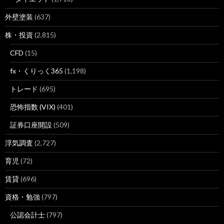
外壁塗装
(637)
株・投資
(2,815)
CFD
(15)
fx・くりっく365
(1,198)
トレード
(695)
恐怖指数 (VIX)
(401)
証券口座開設
(509)
浮気調査
(2,727)
育児
(72)
賃貸
(696)
資格・勉強
(797)
公認会計士
(797)