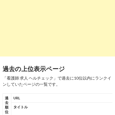
ハローワーク ...
-
10→10
7→7
6
7
https://
toranet.jp
/kango_p/jb_2001/ped_01/la_10/Y001VU3L/
【とらばーゆ】総合健診センターヘルチェック(関東)の求人・
転職 ...
-
7
8
https://
toranet.jp
/kw/総合健診センターヘルチェック求人/
【とらばーゆ】総合健診センターヘルチェック求人の求人・
転職情報
過去の上位表示ページ
-
8
「看護師 求人 ヘルチェック」で過去に10位以内にランクイ
9
https://
xn--pckua2a7gp15o89zb.com
/健診センター-看護師求
ンしていたページの一覧です。
人の仕事-神奈川県横浜市
求人ボックス｜健診センター 看護師求人の仕事 - 神奈川県 横
過
URL
浜市
去
タイトル
順
-
9→9
位