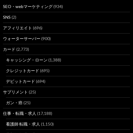
看護師（ナース）の求人 メールマガジン
SEO・webマーケティング
(934)
SNS
(2)
10
https://
kangokyujin-ex.jp
/
アフィリエイト
(696)
看護師求人EX
ウォーターサーバー
(900)
カード
(2,773)
キャッシング・ローン
(1,388)
クレジットカード
(695)
デビットカード
(694)
サプリメント
(25)
ガン・癌
(25)
仕事・転職・求人
(17,188)
看護師 転職・求人
(1,150)