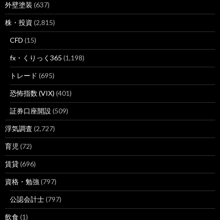
外壁塗装
(637)
株・投資
(2,815)
CFD
(15)
fx・くりっく365
(1,198)
トレード
(695)
恐怖指数 (VIX)
(401)
証券口座開設
(509)
浮気調査
(2,727)
育児
(72)
賃貸
(696)
資格・勉強
(797)
公認会計士
(797)
飲食
(1)