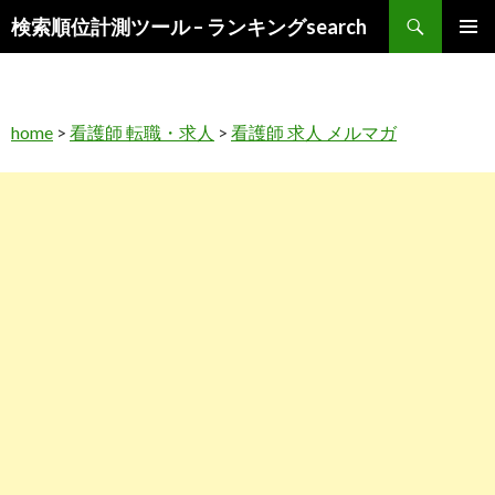
検
検索順位計測ツール – ランキングsearch
索
コ
メインメ
ン
ニュー
テ
ン
home
>
看護師 転職・求人
>
看護師 求人 メルマガ
ツ
へ
ス
キ
ッ
プ