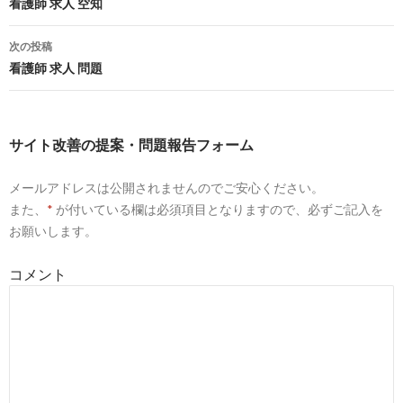
投
看護師 求人 空知
メルマガ最新号｜看護師の求人・募集情報が満載≪セコムの看護・
稿
次の投稿
ナ
看護師 求人 問題
6
https://
www.nurse-express.com
/mailmaga/
ビ
メールマガジンバックナンバー｜看護師の求人・転職・募集はナース
ゲ
サイト改善の提案・問題報告フォーム
9
https://
kango.mynavi.jp
/entry/
ー
エントリー | 看護師の転職・求人・募集なら【マイナビ看護師
メールアドレスは公開されませんのでご安心ください。
シ
また、
*
が付いている欄は必須項目となりますので、必ずご記入を
ョ
10
https://
ssl.e-iryou.net
/ml/index
お願いします。
ン
メールマガジン登録 | 看護師,薬剤師,医師,介護の求人・転職 無料登
コメント
2
https://
nurseworker.jp
/
看護師求人・転職情報なら【ナースワーカー】《公式》
9
https://
kangokyujin-ex.jp
/statics/about