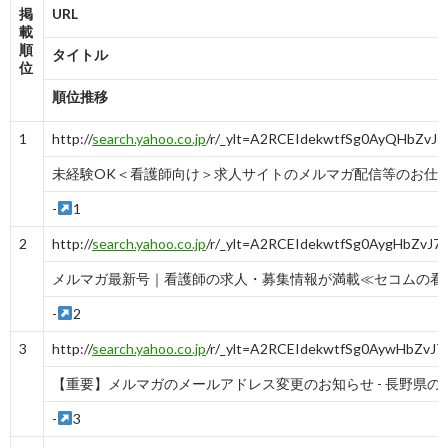
掲
URL
載
順
タイトル
位
順位推移
1
http://
search.yahoo.co.jp
/r/_ylt=A2RCEIdekwtfSg0AyQHbZvJ
未経験OK＜看護師向け＞求人サイトのメルマガ配信等のお仕事 .
-
1
2
http://
search.yahoo.co.jp
/r/_ylt=A2RCEIdekwtfSg0AygHbZvJ7
メルマガ最新号｜看護師の求人・募集情報が満載≪セコムの看護 .
-
2
3
http://
search.yahoo.co.jp
/r/_ylt=A2RCEIdekwtfSg0AywHbZvJ7
【重要】メルマガのメールアドレス変更のお知らせ - 長野県の看護 
-
3