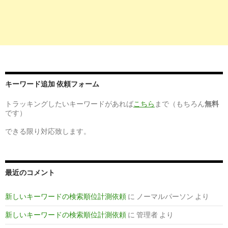
よくあるご質問｜看護師の求人・転職・募集【看護のお仕事】
10
http://
www.nurse-toranomaki.com
/melmag/
メルマガ登録 | 看護師転職｜虎の巻
5
http://
iryouworker.com
/search/
キーワード追加 依頼フォーム
公開求人を探す｜【医療ワーカー】看護師の求人・転職の情報
トラッキングしたいキーワードがあれば
こちら
まで（もちろん
無料
です）
6
http://
iryouworker.com
/
できる限り対応致します。
【医療ワーカー】看護師の求人・転職の情報サイトご利用満足度
6
https://
www.smile-
最近のコメント
nurse.jp
/information/detail/F3D898BF722E59B4325603FC92
新しいキーワードの検索順位計測依頼
に
ノーマルパーソン
より
スマイルナースメールマガジン 一時休刊のお知らせ｜看護師
新しいキーワードの検索順位計測依頼
に
管理者
より
7
http://
www.median-net.jp
/magazine