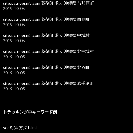
site:pcareer.m3.com 薬剤師 求人 沖縄県 与那原町
2019-10-05
site:pcareer.m3.com 薬剤師 求人 沖縄県 西原町
2019-10-05
site:pcareer.m3.com 薬剤師 求人 沖縄県 中城村
2019-10-05
site:pcareer.m3.com 薬剤師 求人 沖縄県 北中城村
2019-10-05
site:pcareer.m3.com 薬剤師 求人 沖縄県 北谷町
2019-10-05
site:pcareer.m3.com 薬剤師 求人 沖縄県 嘉手納町
2019-10-05
トラッキング中キーワード例
seo対策 方法 html