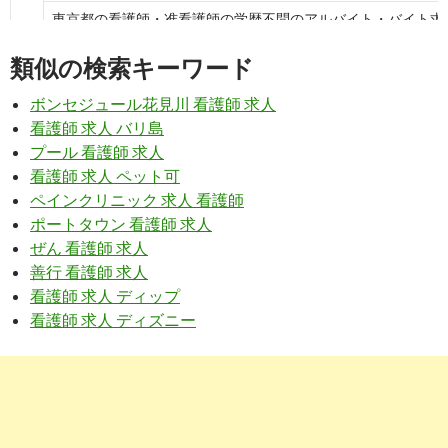
東京都の看護師・准看護師の学歴不問のアルバイト・バイト求人情報
類似の検索キーワード
9
https://
www.froma.com
/hiroshima/SJBa14001/MRT1060/?st=
ボンセジュール花見川 看護師 求人
学歴不問,広島,看護師のバイト・アルバイト求人情報【フロムエー】
看護師 求人 バリ島
プール 看護師 求人
5
https://
tenshoku.mynavi.jp
/list/o13115/f120/
看護師 求人 ペット可
看護師・准看護師・保健師・助産師/学歴不問の転職・求人 ... -
ペインクリニック 求人 看護師
ポートタウン 看護師 求人
ぜん 看護師 求人
7
http://
xn--u9j4hybyl143r1h0b.com
/転職学歴/
善行 看護師 求人
看護師の転職は学歴が関係あるの？ - ナースの宝箱～ゆとりの職場は
看護師 求人 ディップ
看護師 求人 ディズニー
8
https://
careerindex.jp
/f19003_o1111_job_offers
医師・看護師系、学歴不問の転職・求人情報を探す | キャリア
9
https://
careerindex.jp
/f19003_o111112_job_offers