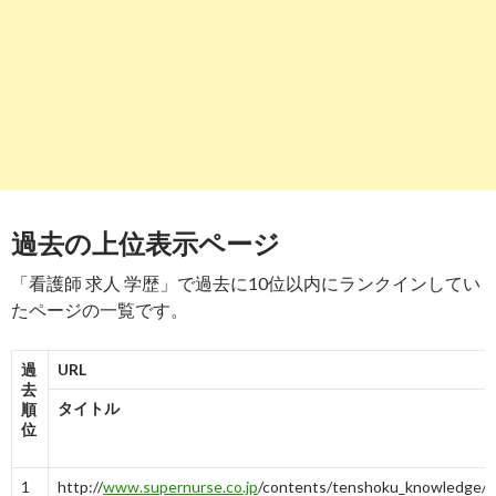
-
7
4
-
2
-
8
9
https://
www.tempstaff.co.jp
/jbch/keyword/看護師 学歴/
テンプスタッフの求人｜看護師 学歴の求人一覧｜派遣のジョ
-
6
9
10
https://
job-medley.com
/ans/city19205/feature569/
山梨市の学歴不問の看護師/准看護師求人・転職・給料 | ジョブ ..
過去の上位表示ページ
-
10
「看護師 求人 学歴」で過去に10位以内にランクインしてい
たページの一覧です。
過
URL
去
タイトル
順
位
1
http://
www.supernurse.co.jp
/contents/tenshoku_knowledge/ka