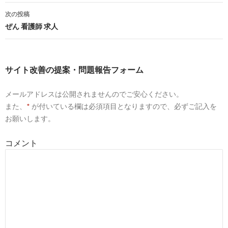
正看護師 准看護師 齢不問の求人 | Indeed (インディード)
稿
次の投稿
ナ
ぜん 看護師 求人
1
https://
www.jobcheckit.com
/keyword/看護師 求人 学歴/
ビ
テンプスタッフ運営｜看護師 求人 学歴の求人一覧｜派遣のジ
ゲ
サイト改善の提案・問題報告フォーム
6
https://
tenshoku-web.jp
/nurse-salary/
ー
看護師の給料・年収を徹底調査！都道府県・学歴・病床数別に比較 |
メールアドレスは公開されませんのでご安心ください。
シ
また、
*
が付いている欄は必須項目となりますので、必ずご記入を
ョ
8
https://
weban.jp
/kansai/osaka/ca2764/sjbtyp0202010201001/m
お願いします。
ン
堺市・看護師・准看護師・学歴不問のアルバイト・バイト求人情報
コメント
2
https://
townwork.net
/oosaka/jc_015/jmc_01502/prc_0014/
大阪府・看護師（看護士）・准看護師・学歴不問のアルバイト・バ
6
https://
baito.mynavi.jp
/kw/看護師 学歴/
【マイナビバイト】看護師 学歴のアルバイト・バイト・求人・