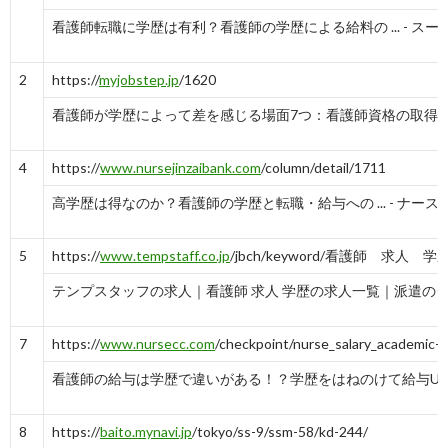
看護師転職に学歴は有利？看護師の学歴による給料の ... - ス
2
https://
myjobstep.jp
/1620
看護師が学歴によって差を感じる場面7つ：看護師資格の取得方法の
4
https://
www.nursejinzaibank.com
/column/detail/1711
高学歴は得なのか？看護師の学歴と転職・給与への ... - ナー
5
https://
www.tempstaff.co.jp
/jbch/keyword/看護師 求人 学歴
テンプスタッフの求人｜看護師 求人 学歴の求人一覧｜派遣の
7
https://
www.nursecc.com
/checkpoint/nurse_salary_academic-
看護師の給与は学歴で違いがある！？学歴をはねのけて給与UPする
8
https://
baito.mynavi.jp
/tokyo/ss-9/ssm-58/kd-244/