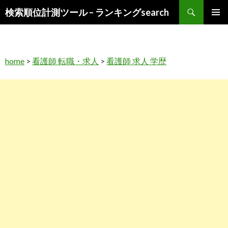
検
検索順位計測ツール – ランキングsearch
索
コ
メインメ
ン
ニュー
テ
ン
home
>
看護師 転職・求人
>
看護師 求人 学歴
ツ
へ
ス
キ
ッ
プ