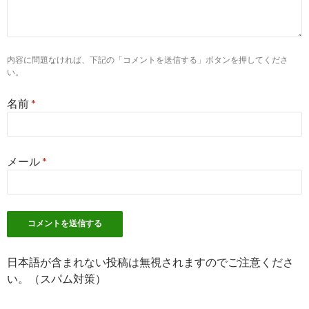
8
https://
www.hatalike.jp
/PLA_040/MA_04003/SA_040023/JT_03
MR=3056
内容に問題なければ、下記の「コメントを送信する」ボタンを押してくださ
筑後南部の看護師・准看護師（学歴不問）の求人・転職情報サイト
い。
名前
*
2
https://
nurse-cube.com
/350466/
学歴別、職場別…看護師の年収をシーン別に徹底比較！【Coconas 
メール
*
8
http://
mother-nurse.com
/看護師学歴/
看護師は学歴が良いほうが、優遇されるのでしょうか？ - 看護
9
https://
townwork.net
/jc_015/jmc_01514/prc_0014/
看護助手・学歴不問のアルバイト・バイト求人情報｜【タウンワー
日本語が含まれない投稿は無視されますのでご注意くださ
い。（スパム対策）
10
https://
next.rikunabi.com
/skl/cg07/lst_jbexp7036/prf01/