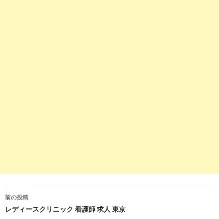
看護師、学歴不問の転職・求人情報を探す | キャリアインデッ
10
https://
xn--pckua2a7gp15o89zb.com
/看護師-新卒の仕事
求人ボックス｜看護師 新卒向けの採用・求人情報
10
https://
employment.en-japan.com
/desc_133848/
看護師（133848）（応募資格：学歴不問 25歳～50歳位まで 正看
5
http://
www.danyelmassacrier.com
/
企業看護師になる裏ワザ
7
http://
www.aporte-ad.com
/area2/job/JS21111/MC28/
正看護師・准看護師、学歴不問の求人検索結果｜求人・転職情
前の投稿
8
https://
jp.indeed.com
/正看護師-准看護師-齢不問関連の求人
投
レディースクリニック 看護師 求人 東京