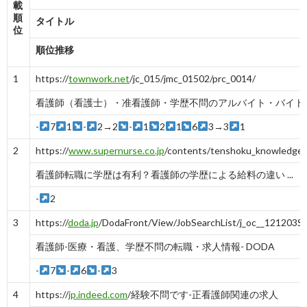
載
順
タイトル
位
順位推移
1
https://
townwork.net
/jc_015/jmc_01502/prc_0014/
看護師（看護士）・准看護師・学歴不問のアルバイト・バイト求人
-
7
1
-
2→2
-
1
2
1
6
3→3
1
2
https://
www.supernurse.co.jp
/contents/tenshoku_knowledge/k
看護師転職に学歴は有利？看護師の学歴による給料の違い ...
-
2
3
https://
doda.jp
/DodaFront/View/JobSearchList/j_oc__121203S/
看護師-医療・看護、学歴不問の転職・求人情報- DODA
-
7
-
6
-
3
4
https://
jp.indeed.com
/経験不問です-正看護師関連の求人