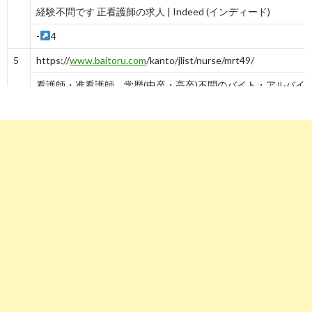
経験不問です 正看護師の求人 | Indeed (インディード)
-
4
5
https://
www.baitoru.com
/kanto/jlist/nurse/mrt49/
看護師・准看護師、学歴(中卒・高卒)不問のバイト・アルバイト・
-
4
-
5
6
https://
www.baitoru.com
/kansai/jlist/nurse/mrt49/
関西の看護師・准看護師、学歴(中卒・高卒)不問のバイト ...
-
6
7
https://
www.froma.com
/saitama/SJBa14001/MRT1060/
学歴不問,埼玉,看護師のバイト・アルバイト求人情報【フロムエー】
-
10
7
8
https://
www.hatalike.jp
/PBL_03/JT_03/SJT_0302/?MR=3056
関東の看護師・准看護師（学歴不問）の求人・転職情報サイト【は