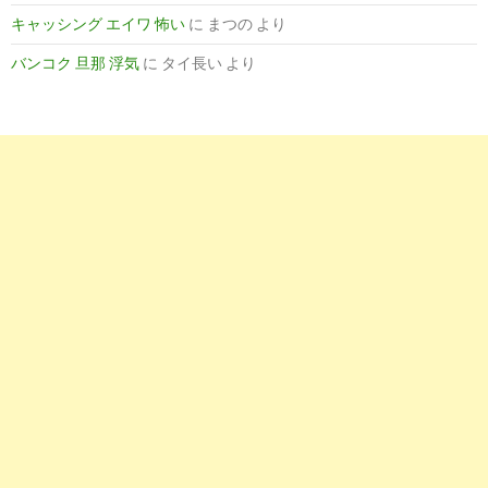
横浜市／医師、看護師、技師・技工士、カウンセラー／学歴不問の
キャッシング エイワ 怖い
に
まつの
より
バンコク 旦那 浮気
に
タイ長い
より
8
http://
nurse-senka.jp
/contents/square/217066/
高学歴は得なのか？看護師の学歴と転職・給与への影響 | ナー
10
https://
employment.en-japan.com
/k_okinawa/s_doctor/t_gakur
沖縄県／医師、看護師、技師・技工士、カウンセラー／学歴不問の
3
https://
employment.en-japan.com
/desc_535145/
看護師（日勤のみ）（535145）（応募資格：学歴不問 看護師の資
5
https://
kango4job.com
/nurse-academic-background-change
転職に学歴は一切関係ない？看護師に大切なのは経験値
7
http://
woman.type.jp
/user/_P/UAA02/_T/UAH02/_A/ACT_INI
学歴不問！看護師、准看護師、看護助手の求人（神奈川） - 女の転職