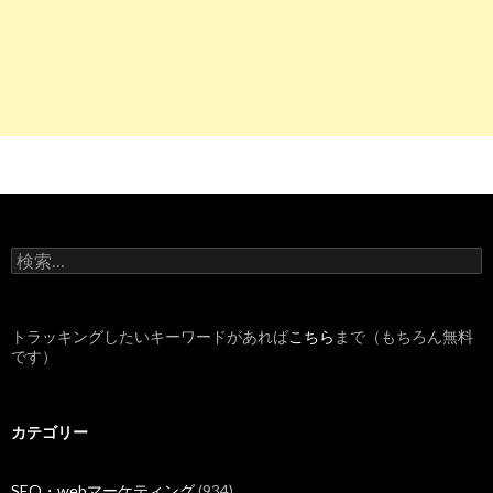
3
http://
baito.mynavi.jp
/kanto/jobtype_9-58/kodawari_44/
看護師・准看護師の学歴不問のアルバイト・バイト求人情報-仕事探
4
https://
employment.en-japan.com
/s_doctor/t_gakurekifumon/
医師、看護師、技師・技工士、カウンセラー／学歴不問の転職・求
6
http://
www.kosovo-cfa.org
/都内の看護師求人に学歴は脈絡いら
検
索
都内の看護師求人に学歴は脈絡いらっしゃる？ - 夜勤専従 看護
:
トラッキングしたいキーワードがあれば
こちら
まで（もちろん無料
8
http://
nurse-cube.com
/350466/
です）
学歴別、職場別…看護師の年収をシーン別に徹底比較！【Coconas 
カテゴリー
9
http://
xn--119-qk2f011is2lffsbig.jp
/kangoshi-heikinnenshuu
年齢や学歴、所属先、都道府県で徹底比較！ - 看護師転職119
SEO・webマーケティング
(934)