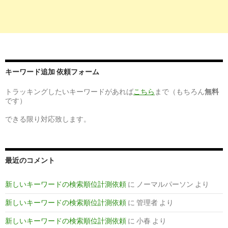
10
https://
www.froma.com
/aichi/SJBa14001/MRT1060/
学歴不問,愛知,看護師のバイト・アルバイト求人情報【フロムエー 
3
https://
townwork.net
/aichi/ct_ma08100/jc_015/jmc_01502/prc
キーワード追加 依頼フォーム
名古屋市・看護師（看護士）・准看護師・学歴不問のアルバイト・
トラッキングしたいキーワードがあれば
こちら
まで（もちろん
無料
です）
4
https://
townwork.net
/kanagawa/jc_015/jmc_01502/prc_0014/
できる限り対応致します。
神奈川県・看護師（看護士）・准看護師・学歴不問のアルバイト・
6
https://
baito.mynavi.jp
/kanto/rail_14-6-36-2948/jobtype_9-58/
最近のコメント
select=rail
新しいキーワードの検索順位計測依頼
に
ノーマルパーソン
より
相模線厚木駅の看護師・准看護師の学歴不問のアルバイト・バ
新しいキーワードの検索順位計測依頼
に
管理者
より
10
https://
employment.en-japan.com
/k_yokohama/s_doctor/t_gak
新しいキーワードの検索順位計測依頼
に
小春
より