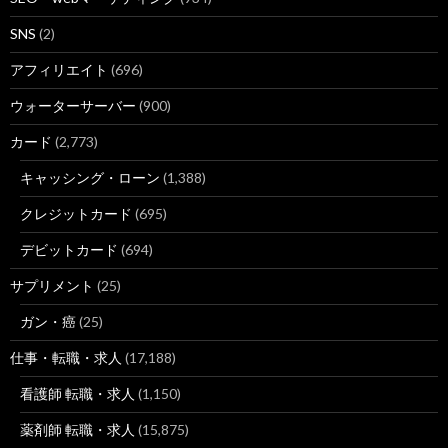
SNS
(2)
8
https://
jp.indeed.com
/看護師求人関連の求人
アフィリエイト
(696)
看護師求人の求人・仕事 - 2017年6月 | Indeed.com
ウォーターサーバー
(900)
2
http://
baito.mynavi.jp
/hokuriku/jobtype_9-58/kodawari_44/?sel
カード
(2,773)
学歴不問 の 看護師・准看護師 のアルバイト・バイト求人 ... -
キャッシング・ローン
(1,388)
クレジットカード
(695)
7
https://
townwork.net
/kw/t/准看護師 学歴/1
デビットカード
(694)
【タウンワーク】准看護師 学歴のアルバイト・バイト求人情報
サプリメント
(25)
8
https://
weban.jp
/keyword/学歴不問 看護師/
ガン・癌
(25)
【毎日更新】学歴不問 看護師のアルバイト・求人情報｜バイト
仕事・転職・求人
(17,188)
看護師 転職・求人
(1,150)
薬剤師 転職・求人
(15,875)