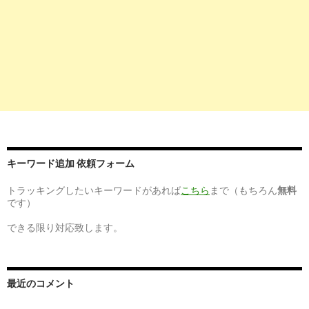
4
http://
www.hop-job.com
/post-10208/
薬剤師のドラッグストア求人の動向と年収相場 -
2017-
HOP！|転職に悩む人の ...
08-04
10
http://
xn--8dry00aux1ajme6ln.jpn.org
/薬剤師求人ドラ
ッグストア/
薬剤師の求人でドラッグストアが底辺？
2017-
08-04
9
https://
pcareer.m3.com
/
キーワード追加 依頼フォーム
薬剤師の求人・転職・派遣は薬キャリ｜ 薬キャリ by
2017-
m3.com
06-11
トラッキングしたいキーワードがあれば
こちら
まで（もちろん
無料
です）
10
http://
www.onenationworkingtogether.org
/14843
できる限り対応致します。
ドラッグストアで働く薬剤師の仕事について | 薬剤師
2017-
の転職相談所 ...
04-26
10
https://
www.apo-mjob.com
/work/drugstore.html
最近のコメント
ドラッグストアの求人特集｜薬剤師の求人・転職・募
2017-
集ならアポプラス ...
03-12