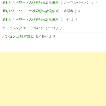
新しいキーワードの検索順位計測依頼
に
ノーマルパーソン
より
9
http://
r-yakuzaishi.net
/premier/naoko/薬剤師がドラッ
グストアに転職するメリット/
新しいキーワードの検索順位計測依頼
に
管理者
より
調剤未経験の薬剤師の転職先はドラッグストアがい
2017-
新しいキーワードの検索順位計測依頼
に
小春
より
い！？ドラッグストア ...
01-17
キャッシング エイワ 怖い
に
まつの
より
バンコク 旦那 浮気
に
タイ長い
より