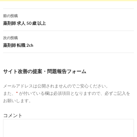
全国、OTCの薬剤師求人一覧｜ 薬キャリ by m3.com
2018-
09-27
前の投稿
8
https://
pcareer.m3.com
/positions/nid/401/list/1
投
薬剤師 求人 50 歳 以上
全国、調剤薬局の薬剤師求人一覧｜ 薬キャリ by
2018-
m3.com
09-27
稿
次の投稿
10
https://
www.hop-job.com
/pharmacist/post-1155/
ナ
薬剤師 転職 2ch
「薬剤師だけど調剤飽きた」医薬品のみ販売のOTC求
2018-
ビ
人とは？|HOP ...
09-27
ゲ
8
https://
yaku-
サイト改善の提案・問題報告フォーム
job.com
/okayama_area/all_city/all_emp/otc_ind/
ー
メールアドレスは公開されませんのでご安心ください。
岡山県ドラッグストア（OTCのみ）薬剤師求人一覧 |
2018-
シ
薬剤師求人のヤクジョブ
07-20
また、
*
が付いている欄は必須項目となりますので、必ずご記入を
ョ
お願いします。
10
https://
www.hop-job.com
/pharmacist/post-4058/
ン
薬剤師がドラッグストアに転職するなら知るべき求人
2018-
コメント
動向と年収相場 ...
07-20
4
http://
www.yakuzaishi-kyujin-job.com
/index-166.html