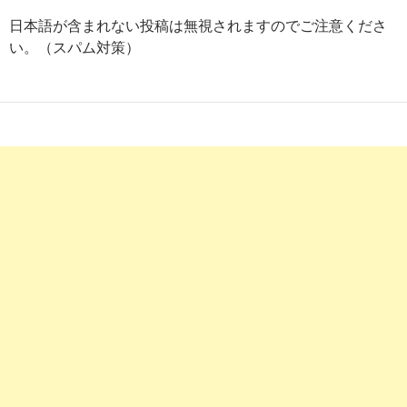
change-7301
日本語が含まれない投稿は無視されますのでご注意くださ
ドラッグストアへの転職の全知識｜失敗したくない薬
2018-
い。（スパム対策）
剤師必見！
01-12
4
https://
www.yakuzaishi-
kyujin.com
/jobs/showListByKeyword/0/0/0/0/otype:8/
「ドラッグストア（調剤なし）」薬剤師求人・募集・
2017-
就職・転職情報 | 薬剤師 ...
11-15
7
https://
www.38-8931.com
/job/list/feature/10.html
セルフケアを身近で支える！【ドラッグストアの求人
2017-
特集】｜ファルマスタッフ
11-15
10
https://
www.onenationworkingtogether.org
/14843
ドラッグストアで働く薬剤師の仕事について | 薬剤師
2017-
の転職相談所 ...
10-12
7
http://
www.apuro.com
/drug-otc/
薬剤師のドラッグストア（OTCのみ）求人情報 ｜ 薬
2017-
剤師求人のアプロ ...
09-01