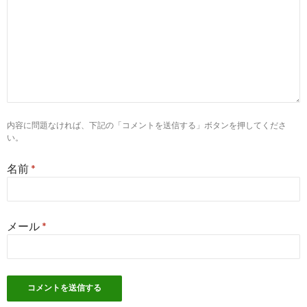
ドラッグストア薬剤師へ転職の前に知っておきたいこ
2018-
とは？ | 薬剤師求人 ...
06-21
10
http://
dora3.jp
/drugstore-work/
ドラッグストアへの転職って実際のところどうなの？
2018-
転職のプロに聞いて ...
06-21
7
https://
jp.indeed.com
/Otc-薬剤師関連の求人
内容に問題なければ、下記の「コメントを送信する」ボタンを押してくださ
Otc 薬剤師の求人 | Indeed.com
2018-
い。
04-06
8
https://
www.38-8931.com
/job/list/feature/105.html
名前
*
大手薬局求人特集｜ファルマスタッフ
2018-
04-06
4
http://
jp.indeed.com
/薬剤師-ドラッグストア-アルバイ
メール
*
ト関連の求人
薬剤師 ドラッグストア アルバイトの求人 |
2018-
Indeed.com
01-12
10
http://
career-theory.net
/drugstore-pharmacist-job-