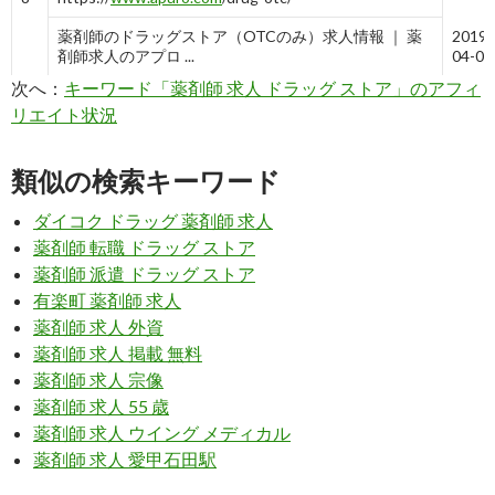
薬剤師のドラッグストア（OTCのみ）求人情報 ｜ 薬
2019-
剤師求人のアプロ ...
04-06
次へ：
キーワード「薬剤師 求人 ドラッグ ストア」のアフィ
9
https://
yaku-
リエイト状況
job.com
/hyogo_area/all_city/all_emp/drugstore_ind/
兵庫県ドラッグストア（調剤併設）薬剤師求人一覧 |
2019-
薬剤師求人のヤクジョブ
04-06
類似の検索キーワード
6
http://
www.guppy.jp
/apo/drugstore/
ダイコク ドラッグ 薬剤師 求人
薬剤師 転職 ドラッグ ストア
ドラッグストアの薬剤師求人 グッピー｜薬剤師の転
2019-
職・募集
02-04
薬剤師 派遣 ドラッグ ストア
有楽町 薬剤師 求人
8
https://
dora3.jp
/drugstore-work/
薬剤師 求人 外資
ドラッグストアへの転職って実際のところどうなの？
2019-
薬剤師 求人 掲載 無料
転職のプロに聞いて ...
02-04
薬剤師 求人 宗像
薬剤師 求人 55 歳
9
https://
yaku-
job.com
/tokyo_area/all_city/all_emp/otc_ind/
薬剤師 求人 ウイング メディカル
薬剤師 求人 愛甲石田駅
東京都ドラッグストア（OTCのみ）薬剤師求人一覧 |
2019-
薬剤師求人のヤクジョブ
02-04