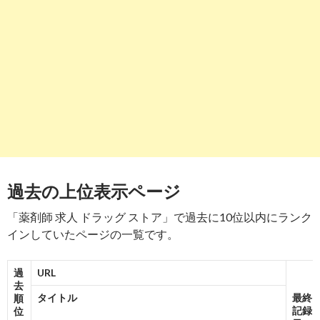
7
https://
yaku-job.com
/search/pharmacy/
報告
する
全国 | 調剤薬局 薬剤師求人一覧｜ヤクジョブ
-
7
8
https://
www.yakuzaishi-kyujin-job.com
/index-
報告
166.html
する
ドラッグストア薬剤師へ転職、求人の落とし穴と
は？ | 薬剤師求人うさぎ
-
5
-
10
8
過去の上位表示ページ
9
https://
job-medley.com
/apo/
報告
する
「薬剤師 求人 ドラッグ ストア」で過去に10位以内にランク
【2017年08月最新】 薬剤師の求人・転職・募集
| ジョブメドレー
インしていたページの一覧です。
-
9
過
URL
10
https://
yakuzaishi-worker.com
/freeword/5
報告
去
する
タイトル
最終
順
全国のドラッグストア(OTCのみ)の薬剤師求人一
記録
位
覧 | 薬剤師の ...