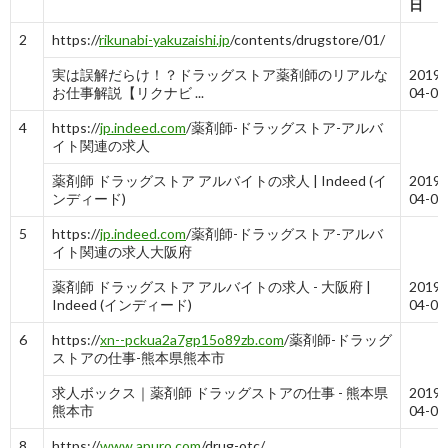
日
-
10
2
https://
rikunabi-yakuzaishi.jp
/contents/drugstore/01/
実は誤解だらけ！？ドラッグストア薬剤師のリアルな
2019-
お仕事解説【リクナビ ...
04-06
4
https://
jp.indeed.com
/薬剤師-ドラッグストア-アルバ
イト関連の求人
薬剤師 ドラッグストア アルバイトの求人 | Indeed (イ
2019-
ンディード)
04-06
5
https://
jp.indeed.com
/薬剤師-ドラッグストア-アルバ
イト関連の求人大阪府
薬剤師 ドラッグストア アルバイトの求人 - 大阪府 |
2019-
Indeed (インディード)
04-06
6
https://
xn--pckua2a7gp15o89zb.com
/薬剤師-ドラッグ
ストアの仕事-熊本県熊本市
求人ボックス｜薬剤師 ドラッグストアの仕事 - 熊本県
2019-
熊本市
04-06
8
https://
www.apuro.com
/drug-otc/