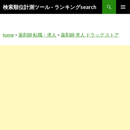
検
検索順位計測ツール – ランキングsearch
索
コ
メインメ
ン
ニュー
テ
ン
home
>
薬剤師 転職・求人
>
薬剤師 求人 ドラッグ ストア
ツ
へ
ス
キ
ッ
プ