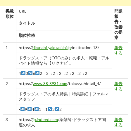
掲載
URL
問題
順位
報
告・
タイトル
改善
の提
順位推移
案
1
https://
rikunabi-yakuzaishi.jp
/institution-13/
報告
する
ドラッグストア（OTCのみ）の求人・転職・アル
バイト情報なら【リクナビ ...
4
3
6
2→2→2→2→2→2→2→2
2
https://
www.38-8931.com
/tokusyu/detail_4/
報告
する
ドラッグストアの求人特集｜特集詳細｜ファルマ
スタッフ
-
9
4
1→1
3
2
3
https://
jp.indeed.com
/薬剤師-ドラッグストア関
報告
連の求人
する