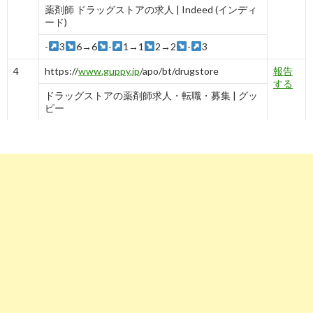
薬剤師 ドラッグストアの求人 | Indeed (インディ
ード)
-
3
6→6
-
1→1
2→2
-
3
4
https://
www.guppy.jp
/apo/bt/drugstore
報告
する
ドラッグストアの薬剤師求人・転職・募集 | グッ
ピー
-
4
5
https://
pharma.mynavi.jp
/r/wdc_2002/
報告
する
ドラッグストア（OTCのみ）の薬剤師求人・転
職・募集なら【マイナビ薬剤師 ...
1→1→1→1→1→1→1→1→1→1→1
6
https://
yaku-job.com
/search/tokyo/otc/
報告
する
東京都 | ドラッグストア(OTCのみ) 薬剤師求人一
覧｜ヤクジョブ
-
6