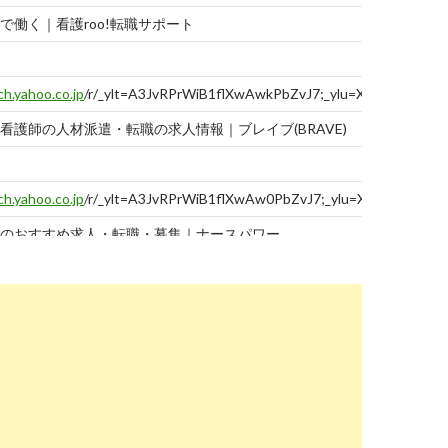
で働く｜看護roo!転職サポート
ch.yahoo.co.jp
/r/_ylt=A3JvRPrWiB1flXwAwkPbZvJ7;_ylu=X3oDMTBtM
看護師の人材派遣・転職の求人情報｜ブレイブ(BRAVE)
ch.yahoo.co.jp
/r/_ylt=A3JvRPrWiB1flXwAw0PbZvJ7;_ylu=X3oDMTBta2
のおすすめ求人・転職・募集｜ナースパワー
ch.yahoo.co.jp
/r/_ylt=A3JvRPrWiB1flXwAxEPbZvJ7;_ylu=X3oDMTBtdH
人・転職・派遣なら【ナースパワー】≪公式≫
ch.yahoo.co.jp
/r/_ylt=A3JvRPrWiB1flXwAxUPbZvJ7;_ylu=X3oDMTBtdm
人、転職、派遣なら「スマイルナース」≪公式≫