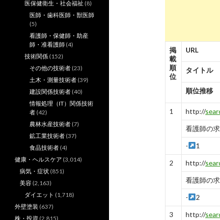
医保健衛生・社会福祉
(8)
医師・歯科医師・獣医師
(5)
看護師・保健師・助産
師・准看護師
(4)
掲
URL
技術関係
(152)
載
順
その他の技術者
(23)
タイトル
位
土木・測量技術者
(39)
順位推移
建設関係技術者
(40)
情報処理（IT）関係技術
1
http://
sear
者
(42)
農林水産技術者
(7)
看護師の求
鉱工業技術者
(37)
-
1
食品技術者
(4)
健康・ヘルスケア
(3,014)
2
http://
sear
病気・症状
(851)
看護師の求
美容
(2,163)
ダイエット
(1,718)
-
2
外壁塗装
(637)
3
http://
sear
株・投資
(2,815)