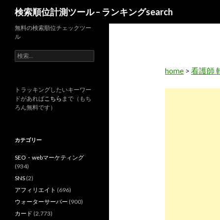
検
検索順位計測ツール – ランキングsearch
索
無料の検索順位チェックツー
ル
検
索
home
>
看護師 
:
トラッキングしたいキーワー
ドがあれば
こちら
まで（もち
ろん無料です）
カテゴリー
SEO・webマーケティング
(934)
SNS
(2)
アフィリエイト
(696)
ウォーターサーバー
(900)
カード
(2,773)