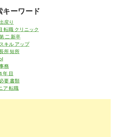
ehack.jp
/nurse-agency-ranking/
索キーワード
会社比較ランキング【2016年版】口コミ・評判で人気は？
2019-
02-10
 出戻り
年 目 転職 クリニック
w.kango-roo.com
/career/haken/
第 二 新卒
働く | 看護roo!
2019-
 スキル アップ
02-10
 長所 短所
l
.medicalstation.co.jp
/
 事務
の看護師求人【メディカルステーション】派遣・転職サイ
2019-
4 年 目
02-10
 必要 書類
indeed.com
/派遣-看護師関連の求人東京都
ニア 転職
求人 - 東京都 | Indeed (インディード)
2019-
02-10
go-oshigoto.jp
/feature/haken/
特集｜看護師求人・転職・募集情報【看護のお仕事】
2018-
12-10