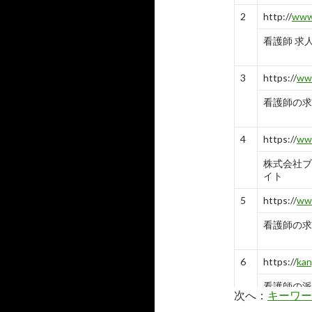
2
http://
www.
看護師 求
3
https://
www
看護師の求
4
https://
www
株式会社ブ
イト
5
https://
www
看護師の求
6
https://
kan
看護師の派
次へ：
キーワー