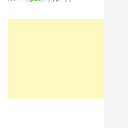
HJhZXRnBHBvcwMxBHNlYwNzcgRzbGsDdGl0bGU-/SIG=11889s8he/EXP=1
Y1Z3BjBHBvcwMyBHNlYwNzcgRzbGsDdGl0bGU-/SIG=11hid9tsu/EXP=15
FianZ2BHBvcwMzBHNlYwNzcgRzbGsDdGl0bGU-/SIG=11rujrgjr/EXP=159