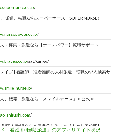
supernurse.co.jp
/
人、派遣、転職ならスーパーナース（SUPER NURSE）
2019-
02-10
.nursepower.co.jp
/
人・募集・派遣なら【ナースパワー】転職サポート
2019-
02-10
.braves.co.jp
/sat/kango/
レイブ | 看護師・准看護師の人材派遣・転職の求人検索サ
2019-
02-10
.smile-nurse.jp
/
人、転職、派遣なら「スマイルナース」≪公式≫
2019-
02-10
go-shirushi.com
/
遣/求人/転職なら≪看護のしるし≫【キャリア公式】
2019-
ド「看護 師 転職 派遣」のアフィリエイト状況
02-10