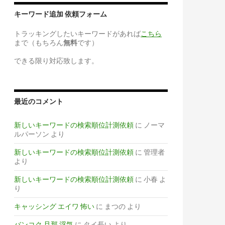
キーワード追加 依頼フォーム
トラッキングしたいキーワードがあれば
こちら
まで（もちろん
無料
です）
できる限り対応致します。
最近のコメント
新しいキーワードの検索順位計測依頼
に
ノーマ
ルパーソン
より
新しいキーワードの検索順位計測依頼
に
管理者
より
新しいキーワードの検索順位計測依頼
に
小春
よ
り
キャッシング エイワ 怖い
に
まつの
より
バンコク 旦那 浮気
に
タイ長い
より