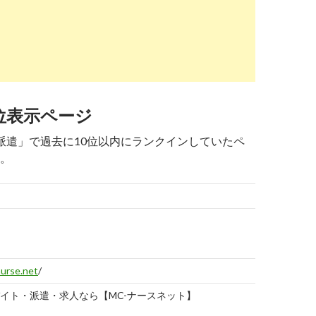
ch.yahoo.co.jp
/r/_ylt=A3JvRPrWiB1flXwAxkPbZvJ7;_ylu=X3oDMTBtY
・単発に強いおすすめ派遣会社ランキング【口コミや ...
位表示ページ
ch.yahoo.co.jp
/r/_ylt=A3JvRPrWiB1flXwAx0PbZvJ7;_ylu=X3oDMTBtNW
職 派遣」で過去に10位以内にランクインしていたペ
看護師、派遣の求人（仕事）一覧｜はたらこねっと
。
ch.yahoo.co.jp
/r/_ylt=A3JvRPrWiB1flXwAyEPbZvJ7;_ylu=X3oDMTBuY3
人・転職・派遣・ナースバンク｜ナイチンゲール
最終
記録
日
urse.net
/
イト・派遣・求人なら【MC-ナースネット】
2019-
02-10