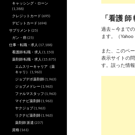
キャッシング・ローン
(1,388)
クレジットカード
(695)
「看護 師
デビットカード
(694)
過去～今までの
サプリメント
(25)
ます。（Yahoo
ガン・癌
(25)
仕事・転職・求人
(17,188)
また、このペー
看護師 転職・求人
(1,150)
表示サイトの問
薬剤師 転職・求人
(15,875)
す。誤った情報
エムスリーキャリア（薬
キャリ）
(1,963)
ジョブデポ薬剤師
(1,963)
ジョブメドレー
(1,963)
ファルマスタッフ
(1,963)
マイナビ薬剤師
(1,963)
ヤクジョブ
(1,963)
リクナビ薬剤師
(1,963)
薬剤師 派遣
(237)
資格
(161)