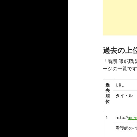
-
7
8
http://
sear
看護師派遣
-
8
過去の上
9
http://
sear
「看護 師 転
看護師・准
ージの一覧です
-
9
10
http://
sear
過
URL
去
看護師の求
タイトル
順
位
-
10
1
http://
mc-n
看護師のバ