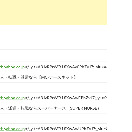
ch.yahoo.co.jp
/r/_ylt=A3JvRPrWiB1flXwAv0PbZvJ7;_ylu=X3oDMTBtN
人・転職・派遣なら【MC-ナースネット】
ch.yahoo.co.jp
/r/_ylt=A3JvRPrWiB1flXwAwEPbZvJ7;_ylu=X3oDMTBtdT
人・派遣・転職ならスーパーナース（SUPER NURSE）
ch.yahoo.co.jp
/r/_ylt=A3JvRPrWiB1flXwAwUPbZvJ7;_ylu=X3oDMTBtbm