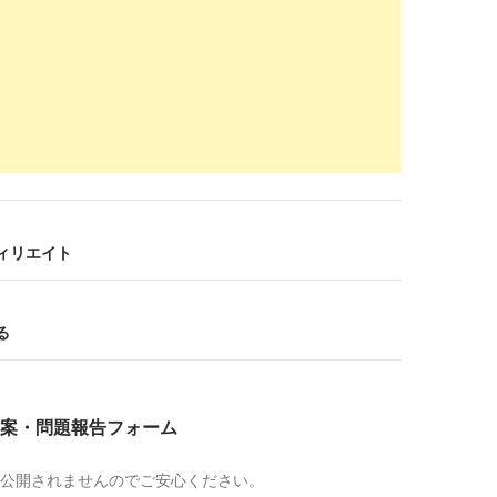
indeed.com
/派遣-看護師関連の求人
求人 | Indeed (インディード)
2018-
12-10
w.nurse-agent.com
/search/emp-4/
看護師求人情報｜看護師転職・求人のナースエージェント
2018-
10-02
.nightingale-web.com
/
人・転職・派遣・ナースバンク｜ナイチンゲール
2018-
フィリエイト
07-24
se-cube.com
/348318/
る
遣は違法なの？派遣の働き方と単発求人のメリットを紹介
2018-
07-24
.nightingale-web.com
/jobsearch/
案・問題報告フォーム
看護師の求人・転職・派遣・ナースバンク｜ナイチンゲー
2018-
06-11
公開されませんのでご安心ください。
supernurse.co.jp
/contents/koyou_keitai/haken_merit.html