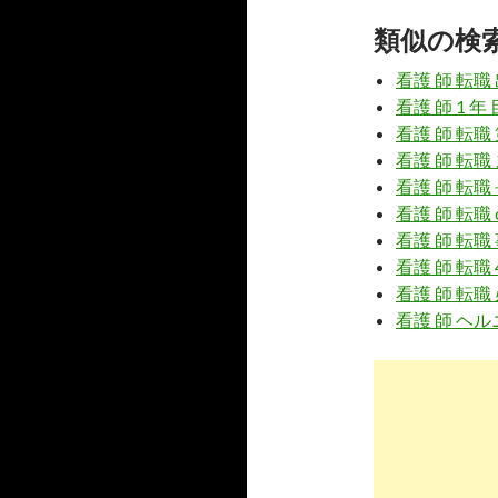
7
http://
mark
類似の検
看護師派遣
看護 師 転職
看護 師 1 
8
https://
ww
看護 師 転職 
看護師派遣で
看護 師 転職
看護 師 転職
看護 師 転職 o
9
https://
www
看護 師 転職
大阪・関西
看護 師 転職 
ト
看護 師 転職
10
https://
jp.
看護 師 ヘル
派遣 看護師の
5
https://
kan
派遣の求人