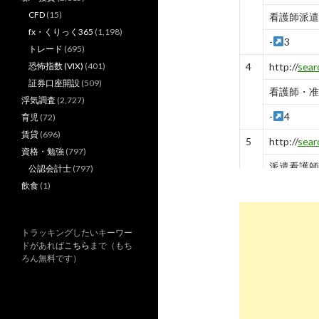
CFD
(15)
看護師派遣
fx・くりっく365
(1,198)
-
3
トレード
(695)
恐怖指数 (VIX)
(401)
4
http://
sear
証券口座開設
(509)
看護師・准
浮気調査
(2,727)
-
4
育児
(72)
賃貸
(696)
5
http://
sear
資格・勉強
(797)
派遣看護師
公認会計士
(797)
飲食
(1)
-
5
6
http://
sear
トラッキングしたいキーワー
看護師の求
ドがあれば
こちら
まで（もち
ろん無料です）
-
6
7
http://
sear
看護師の求