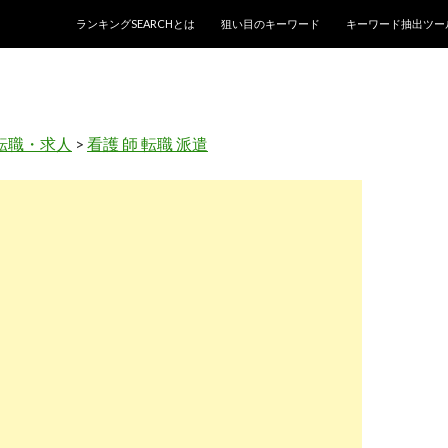
コンテンツへスキップ
ランキングSEARCHとは
狙い目のキーワード
キーワード抽出ツー
転職・求人
>
看護 師 転職 派遣