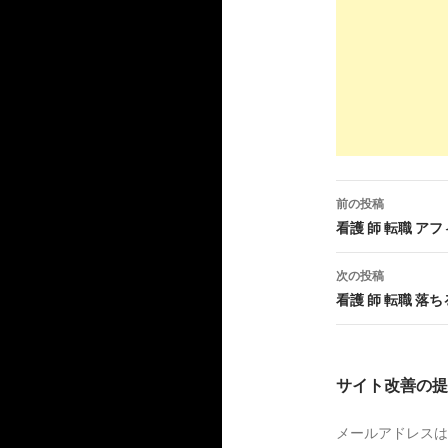
7
https://
jp.
派遣 看護師の
10
https://
ww
派遣社員の
5
https://
www
前の投稿
看護師の求
投
看護 師 転職 ア
稿
7
https://
nur
次の投稿
ナ
看護 師 転職 落ち
看護師の派
ビ
6
https://
www
ゲ
サイト改善の提
求人検索｜
ー
ル
メールアドレスは
シ
3
http://
www.