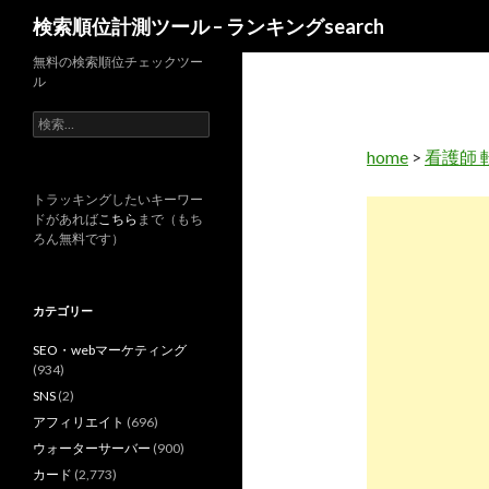
検
検索順位計測ツール – ランキングsearch
索
無料の検索順位チェックツー
ル
検
索
home
>
看護師 
:
トラッキングしたいキーワー
ドがあれば
こちら
まで（もち
ろん無料です）
カテゴリー
SEO・webマーケティング
(934)
SNS
(2)
アフィリエイト
(696)
ウォーターサーバー
(900)
カード
(2,773)