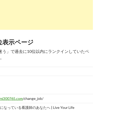
boole.jp
/articles/414160
報告
する
転職で成功する人の5個の共通点。数十人の看護
 ジョブール
位表示ページ
4
2
7
職 迷う」で過去に10位以内にランクインしていたペ
n-ten.com
/age50/job_change_story_1071/
報告
。
する
体験談：これまでずっと看護婦。50歳も近くなり
は ...
8→8
udou-pro.com
/columns/336/
報告
する
辞めたい方へ！辞めたい理由別の対処法と退職・
mi300765.com
/change_job/
っている看護師のあなたへ | Live Your Life