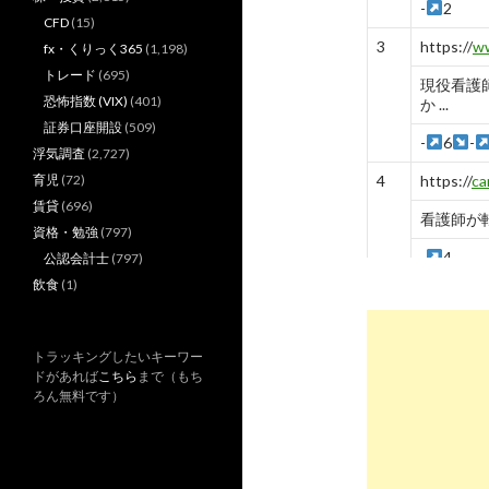
-
2
CFD
(15)
3
https://
ww
fx・くりっく365
(1,198)
トレード
(695)
現役看護
恐怖指数 (VIX)
(401)
か ...
証券口座開設
(509)
-
6
-
浮気調査
(2,727)
育児
(72)
4
https://
ca
賃貸
(696)
看護師が
資格・勉強
(797)
-
4
公認会計士
(797)
飲食
(1)
5
https://
ka
experienc
看護師が
トラッキングしたいキーワー
で徹底比較 
ドがあれば
こちら
まで（もち
ろん無料です）
-
5
6
https://
la
【悩みが