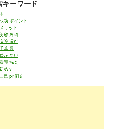
索キーワード
u9j4hybyl143r1h0b.com
/転職迷い/
 本
職で迷いが出る理由は何？迷わずに転職する方法を教えます！
 成功 ポイント
 メリット
 美容 外科
n8jtc3e583sy8zaivzwcg.nagoya
/job-change-miss
 病院 選び
職に失敗した理由ワースト5。その傾向と対策 | 看護師辞め ...
 千葉 県
 続か ない
enokimochi.com
/転職迷い/
 看護 協会
 初めて
職で迷いを断ち切るためにはどうしたら良いの？
自己 pr 例文
-cck6cuc119wz0htl0ap2jbl2a.com
/nurse-change-job/nurse-job-
itant.html
看護師の悩み！【※迷う原因と前向きに辞める方法！】
w.candouga.com
/company/recruitnurse/feature/nursecolumn/0422/
ている看護師のあなたへ、悩み解決とポイント！・就職お役立ち ...