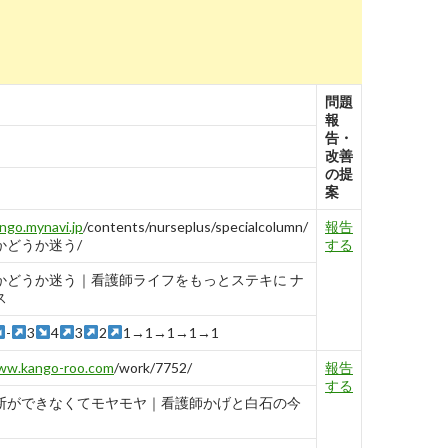
問題
報
告・
改善
の提
案
ngo.mynavi.jp
/contents/nurseplus/specialcolumn/
報告
かどうか迷う/
する
かどうか迷う｜看護師ライフをもっとステキに ナ
ス
-
3
4
3
2
1→1→1→1→1
ww.kango-roo.com
/work/7752/
報告
する
断ができなくてモヤモヤ｜看護師かげと白石の今