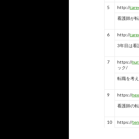
10
https://
ca
5
http://
care
看護師が
看護師が転
こと ...
-
10
6
http://
care
3年目は看
7
https://
nur
ック/
転職を考え
9
https://
nex
看護師の転
10
https://
ten
40代の看