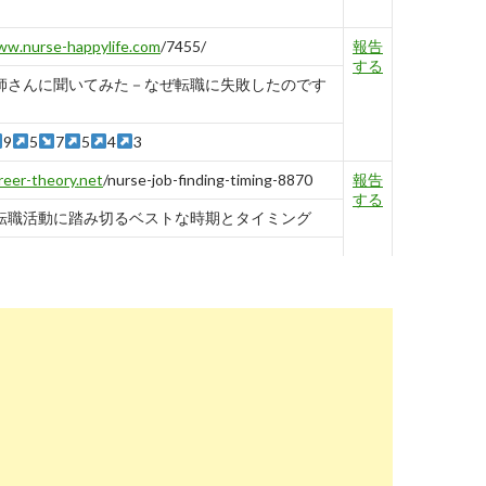
w.nurse-happylife.com
/7455/
報告
する
師さんに聞いてみた－なぜ転職に失敗したのです
9
5
7
5
4
3
reer-theory.net
/nurse-job-finding-timing-8870
報告
する
転職活動に踏み切るベストな時期とタイミング
ngo.tenshokuagent-pro.com
/career-change-
報告
e/
する
転職するのは何年目がベストな時期？【経験年数
...
ugh-raku.com
/archives/38185
報告
する
あり転職で迷う看護師さん】忙しいし遊べない、