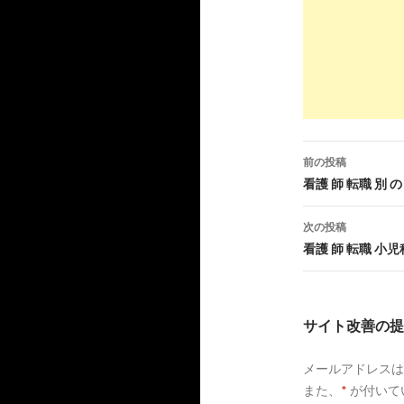
8
https://
ww
看護師が転
10
http://
naya
転職しよう
前の投稿
投
看護 師 転職 別 の
10
https://
aki
稿
次の投稿
転職希望の
ナ
看護 師 転職 小児
ビ
2
http://
xn--
change-hes
ゲ
サイト改善の提
転職に迷う
ー
メールアドレスは
シ
10
http://
biyo
nurse/apti
また、
*
が付いて