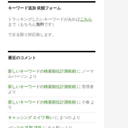
キーワード追加 依頼フォーム
トラッキングしたいキーワードがあれば
こちら
まで（もちろん
無料
です）
できる限り対応致します。
最近のコメント
新しいキーワードの検索順位計測依頼
に
ノーマ
ルパーソン
より
新しいキーワードの検索順位計測依頼
に
管理者
より
新しいキーワードの検索順位計測依頼
に
小春
よ
り
キャッシング エイワ 怖い
に
まつの
より
バンコク 旦那 浮気
に
タイ長い
より