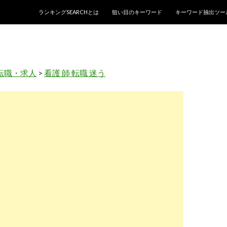
コンテンツへスキップ
ランキングSEARCHとは
狙い目のキーワード
キーワード抽出ツー
転職・求人
>
看護 師 転職 迷う