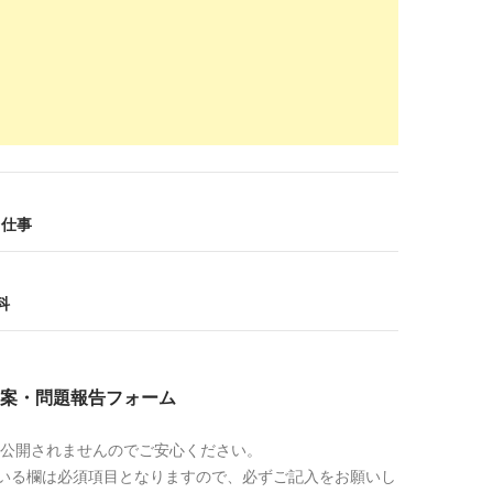
w.panda-kankyu.com
/mayou
職するか迷うときはこうしよう。 | 魁！看護師求人パンダ斬！
mi.tabine.net
/ns/003963.html
か迷います(やはり、3年は我慢すべきでしょうか？)：看護師お ...
 仕事
comp.com
/nurse/1nen-tensyoku/
1年目看護師ですが、どうしたらいいでしょうか | 看護師の ...
科
cck6cuc119wz0htl0ap2jbl2a.com
/nurse-change-job/nurse-job-
itant.html
案・問題報告フォーム
看護師の悩み！【※迷う原因と前向きに辞める方法！】
公開されませんのでご安心ください。
useikei-labo.com
/interest-in-a-orthopedic-
tude/appropriately/
いる欄は必須項目となりますので、必ずご記入をお願いし