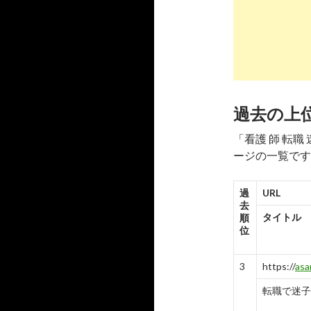
辞め ...
-
6
7
https://
jo
看護師の
師 ... -
過去の上
-
7
6
「看護 師 転
8
https://
mi
ージの一覧です
私の転職
「このままで
過
URL
去
-
4
-
タイトル
順
位
9
https://
ro
看護師を
3
https://
asa
転職 ...
転職で迷子にな
-
9