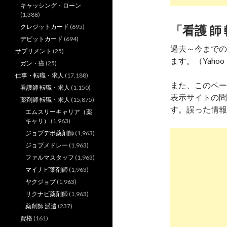
キャッシング・ローン
(1,388)
クレジットカード
(695)
「看護 師
デビットカード
(694)
過去～今までの
サプリメント
(25)
ます。（Yahoo
ガン・癌
(25)
仕事・転職・求人
(17,188)
また、このペー
看護師 転職・求人
(1,150)
表示サイトの問
薬剤師 転職・求人
(15,875)
す。誤った情報
エムスリーキャリア（薬
キャリ）
(1,963)
ジョブデポ薬剤師
(1,963)
ジョブメドレー
(1,963)
ファルマスタッフ
(1,963)
マイナビ薬剤師
(1,963)
ヤクジョブ
(1,963)
リクナビ薬剤師
(1,963)
薬剤師 派遣
(237)
資格
(161)