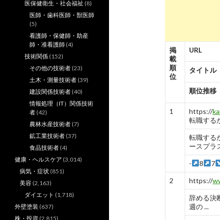
医保健衛生・社会福祉
(8)
医師・歯科医師・獣医師
(5)
看護師・保健師・助産
師・准看護師
(4)
掲
URL
技術関係
(152)
載
順
その他の技術者
(23)
タイトル
位
土木・測量技術者
(39)
順位推移
建設関係技術者
(40)
情報処理（IT）関係技術
1
https://
ka
者
(42)
転職する
農林水産技術者
(7)
鉱工業技術者
(37)
転職する
ースプラ
食品技術者
(4)
健康・ヘルスケア
(3,014)
-
8
7
病気・症状
(851)
2
https://
w
美容
(2,163)
ダイエット
(1,718)
辞める決
週の ...
外壁塗装
(637)
株・投資
(2,815)