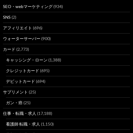
SEO・webマーケティング
(934)
5
https://
www.hatalike.jp
/PLA_002/MR_0024/
SNS
(2)
神奈川（未経験OK）の求人・転職情報サイト【はたらいく】
アフィリエイト
(696)
ウォーターサーバー
(900)
6
https://
www.hatalike.jp
/PLA_001/JT_03/SJT_0302/
カード
(2,773)
＜毎週更新！＞東京の看護師・准看護師の求人・転職情報サイト【
キャッシング・ローン
(1,388)
7
http://
www.hatarako.net
/iryo/kangoshi_junkangoshi/kdw32/
クレジットカード
(695)
看護師・准看護師、シニア（60～）歓迎、派遣の求人（仕事）一覧
デビットカード
(694)
サプリメント
(25)
7
http://
nanunote.com
/359.html
ガン・癌
(25)
介護から看護へ転職した30代男の体験談①離職の4つの理由
仕事・転職・求人
(17,188)
看護師 転職・求人
(1,150)