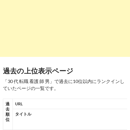
30代男性が看護師を目指す事について私は今年35歳になる ...
-
8
9
https://
tenshoku-lead.com
/30dai-tenshoku-kangoshi/
【どうなの？】30代男性の転職で看護師を目指すのはありか ...
-
9
10
https://
www.news-postseven.com
/archives/20150511_32154
過去の上位表示ページ
男性看護師 30歳超の志望者にとって極めて狭き門という現実 ...
-
10
「30 代 転職 看護 師 男」で過去に10位以内にランクインし
ていたページの一覧です。
過
URL
去
タイトル
順
位