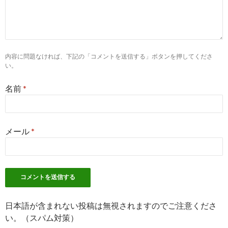
__ysp=MzAg5LujIOi7ouiBtyDnnIvorbcg5birIOeUtw==
看護師さんに質問します。30代男性が看護師として職場に入るっ
6
http://
www.mhpkango.com
/dont.html
内容に問題なければ、下記の「コメントを送信する」ボタンを押してくださ
やってはいけない転職活動｜看護師さんの求人・転職サポートサイト
い。
名前
*
7
http://
komachi.yomiuri.co.jp
/t/2012/0229/487479.htm
30代から看護師は遅いですか？ : 生活・身近な話題 : 発言小町 ..
メール
*
10
https://
woman-type.jp
/wt/feature/2806
“白衣の天使”に性別はない！ 自ら切り開く「男性看護師 ... - 女の
3
http://
www.supernurse.co.jp
/contents/koyou_keitai/kangoshi
40代看護師の転職における失敗しない求人の選び方 ... - スー
日本語が含まれない投稿は無視されますのでご注意くださ
い。（スパム対策）
6
https://
kango.mynavi.jp
/r/pr_tokyo/cr_050369/