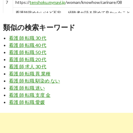
7
https://
tenshoku.mynavi.jp
/woman/knowhow/carinare/08
看護師辞めたいけど不安…… 経験者が語る辞めて良かったこと・転職
類似の検索キーワード
8
http://
www.fukui-kangorenmei.com
/story/zadankai/005_01.htm
看護 師 転職 30 代
男性看護師は語る｜男性ならではの看護のポジション - 福井県
看護 師 転職 40 代
看護 師 転職 50 代
9
https://
job-medley.com
/tips/detail/990/
看護 師 転職 20 代
【転職者インタビューvol.12】男性看護師8年目（東京）Mさん31
看護 師 求人 30 代
看護 師 転職 異 業種
看護 師 転職 馴染め ない
10
https://
xn--pckua2a7gp15o89zb.com
/看護師-クリニック-男性
看護 師 転職 迷い
求人ボックス｜看護師 クリニック 男性歓迎の求人情報 - 東京都
看護 師 転職 支度 金
看護 師 転職 愛媛
3
https://
komachi.yomiuri.co.jp
/t/2012/0617/516554.htm
37歳男 看護師への道はあるのか？ : キャリア・職場 : 発言小町 
5
https://
kango-oshigoto.jp
/media/article/33/