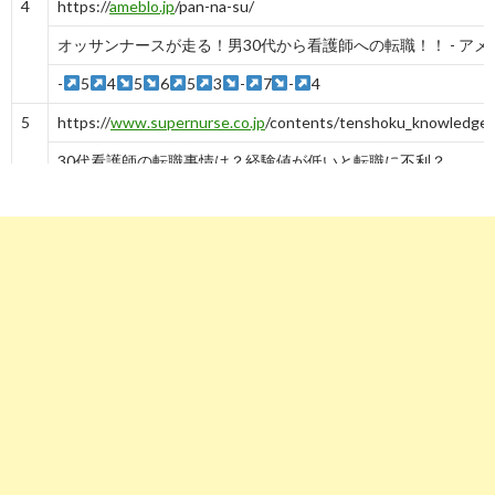
4
https://
ameblo.jp
/pan-na-su/
オッサンナースが走る！男30代から看護師への転職！！ - ア
-
5
4
5
6
5
3
-
7
-
4
5
https://
www.supernurse.co.jp
/contents/tenshoku_knowledge/
30代看護師の転職事情は？経験値が低いと転職に不利？
-
5
6
https://
tenshoku-plus.com
/kangoshi-30dai/
30代の看護師転職事情は？転職した方がいい看護師の特徴
-
6
7
https://
kango.mynavi.jp
/contents/helpful/nayami/nayami09
お悩み相談vol.9「看護師待遇で働きたい！」 (48歳・男性 ...
-
7
8
https://
detail.chiebukuro.yahoo.co.jp
/qa/question_detail/q141
__ysp=MzAg5LujIOi7ouiBtyDnnIvorbcg5birIOeUtw==