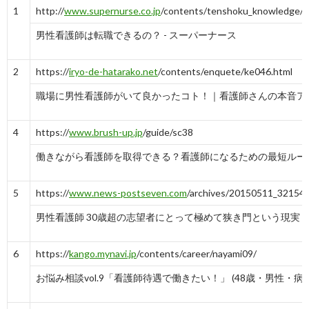
1
http://
www.supernurse.co.jp
/contents/tenshoku_knowledge/ka
男性看護師は転職できるの？ - スーパーナース
2
https://
iryo-de-hatarako.net
/contents/enquete/ke046.html
職場に男性看護師がいて良かったコト！｜看護師さんの本音アンケ
4
https://
www.brush-up.jp
/guide/sc38
働きながら看護師を取得できる？看護師になるための最短ルー
5
https://
www.news-postseven.com
/archives/20150511_321540
男性看護師 30歳超の志望者にとって極めて狭き門という現実 NEWS
6
https://
kango.mynavi.jp
/contents/career/nayami09/
お悩み相談vol.9「看護師待遇で働きたい！」 (48歳・男性・病院勤