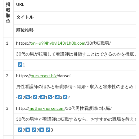
掲
URL
載
順
タイトル
位
順位推移
1
https://
xn--u9j4hybyl143r1h0b.com
/30代転職男/
30代の男が転職して看護師は目指すことはできるのかを徹底 ...
-
1
2
https://
nursecast.biz
/dansei
男性看護師の悩みと転職事情～結婚・収入と将来性のまとめ | 看護
-
2
4
2
1
4
3
2
3
http://
mother-nurse.com
/30代男性看護師に転職/
30代の男性が看護師に転職するなら、おすすめの職場を教えま
-
9
-
9
-
3