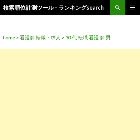
検
検索順位計測ツール – ランキングsearch
索
コ
メインメ
ン
ニュー
テ
ン
home
>
看護師 転職・求人
>
30 代 転職 看護 師 男
ツ
へ
ス
キ
ッ
プ