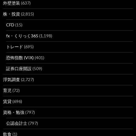
外壁塗装
(637)
株・投資
(2,815)
CFD
(15)
fx・くりっく365
(1,198)
トレード
(695)
恐怖指数 (VIX)
(401)
証券口座開設
(509)
浮気調査
(2,727)
育児
(72)
賃貸
(696)
資格・勉強
(797)
公認会計士
(797)
飲食
(1)