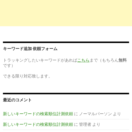
男性看護師の悩みと転職事情～結婚・収入と将来性のまとめ | 看護
4
https://
www.kango-roo.com
/sn/a/view/2286
看護師は「わざわざなる価値のある」資格なのか｜社会人から看護
7
https://
www.nursejinzaibank.com
/column/detail/9276
キーワード追加 依頼フォーム
【男性看護師と結婚したナースが語る】彼の年収・将来性・今後の
トラッキングしたいキーワードがあれば
こちら
まで（もちろん
無料
です）
9
https://
nurseful.jp
/article/naoko/准看護師の給与や仕事内容/
できる限り対応致します。
准看護師として働きたい人は知っておこう！正看護師と准 ... -
10
http://
www.xn--3-my6a90hwusk9qjzovw7a.com
/index-13.html
最近のコメント
男性の准看護師、仕事が続かないと思ったら… - 准看護師求人
新しいキーワードの検索順位計測依頼
に
ノーマルパーソン
より
新しいキーワードの検索順位計測依頼
に
管理者
より
8
https://
www.huffingtonpost.jp
/shinohara-shunsuke/male-nur