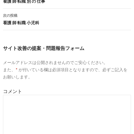
投
看護 師 転職 別 の 仕事
男30代の看護学校生活(1) - 元警察官、元介護士、現看護学生
稿
次の投稿
ナ
看護 師 転職 小児科
5
https://
job-powers.work
/media/?p=1820
ビ
男性看護師を優遇する職場はこんなにある！需要の高い職場8
ゲ
サイト改善の提案・問題報告フォーム
6
http://
komachi.yomiuri.co.jp
/t/2011/1206/466277.htm
ー
33歳看護師に転職について : 男性から発信するトピ : 発言小町 : 大手
メールアドレスは公開されませんのでご安心ください。
シ
また、
*
が付いている欄は必須項目となりますので、必ずご記入を
ョ
7
https://
nurse-cube.com
/9889/
お願いします。
ン
男性看護師の将来性が不安…よくある悩み5つを解決した体験
コメント
8
https://
www.kango-roo.com
/ca/topics/9988/
男性38歳です 4月から看護学校へ行きます | 看護師の掲示板【ナー
10
https://
detail.chiebukuro.yahoo.co.jp
/qa/question_detail/q134