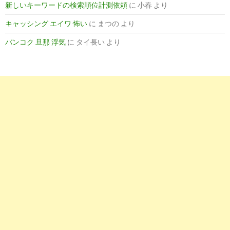
新しいキーワードの検索順位計測依頼
に
小春
より
男性看護師として歩んできた道、これからの道 - ハフポスト
キャッシング エイワ 怖い
に
まつの
より
10
https://
www.hatalike.jp
/PBL_06/JT_03/SJT_0302/
バンコク 旦那 浮気
に
タイ長い
より
＜毎週更新！＞関西の看護師・准看護師の求人・転職情報サイト【
5
https://
kango.mynavi.jp
/r/cr_050366/
保健師の看護師求人・転職・募集なら【マイナビ看護師】
8
https://
www.hatalike.jp
/PLA_008/JT_03/SJT_0302/
＜毎週更新！＞大阪の看護師・准看護師の求人・転職情報サイト【
9
https://
next.rikunabi.com
/tenshokuknowhow/archives/5029/
30代前半の転職って、有利？ 不利？｜転職ならリクナビNEXT
10
http://
toyokeizai.net
/articles/-/73631