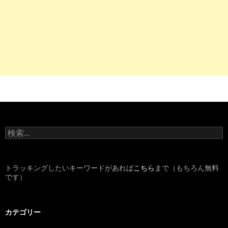
最強資格！30代からでも｢看護師｣になれる | WORK AGAIN | 東洋
5
http://
nurse-matome.hateblo.jp
/entry/2016/09/17/151218
【性差別？】30代ニート（男）の最後の夢 - 看護師の悩み・転
6
https://
kango4job.com
/male-nurse-career
男性の看護師転職で注意したい7つのポイント - 看護師転職ジ
9
http://
xn--gmqr2erxo13bmw3ahzorrptxu.biz
/mensnurse.html
検
再就職 30代男性看護師、なれる？ - 看護師再就職支援サイト
索
:
10
https://
oshiete.goo.ne.jp
/qa/7845146.html
トラッキングしたいキーワードがあれば
こちら
まで（もちろん無料
です）
30歳の男ですが看護師になることを決めました - 医師・看護師・助産
4
https://
www.hatalike.jp
/PLA_008/MA_00801/
カテゴリー
大阪市の求人・転職情報サイト【はたらいく】でお仕事探し