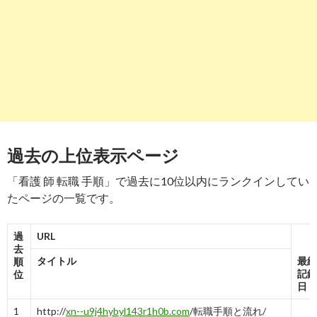
看護師の転職の手順と流れ、転職完了までに行う11個のステッ
-
8
9
http://
search.yahoo.co.jp
/r/_ylt=A2RiuJzw.D5fs3wA.k3bZvJ7
どんな転職先がある？看護師から他職種に転職するための徹底 ..
-
9
10
http://
search.yahoo.co.jp
/r/_ylt=A2RiuJzw.D5fs3wA.03bZvJ7
過去の上位表示ページ
看護師が転職する時に抱きやすい3つの悩みと最高の解決法を ..
-
10
「看護 師 転職 手順」で過去に10位以内にランクインしてい
たページの一覧です。
過
URL
去
タイトル
最終
順
記録
位
日
1
http://
xn--u9j4hybyl143r1h0b.com
/転職手順と流れ/