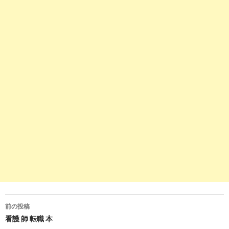
9
https://
joboole.jp
/articles/307832
ナースが転職する時にやるべき5個の手順。2回転職を
201
した私が解説します ...
02-
10
https://
kangobu.com
/job-change-4825
【保存版】看護師転職パーフェクトガイド＜ブレない自
201
分軸でハッピーに ...
02-
5
https://
kango.mynavi.jp
/contents/helpful/career-
change/
プロが教える!看護師転職準備のすべて - マイナビ看護
201
師
12-
7
https://
www.kango-
roo.com
/career/knowhow/retirement/01.php
退職までの流れ－看護師の転職ノウハウ｜看護roo!転職
201
サポート
12-
前の投稿
9
http://
www.sidamaconcern.com
/information/procedure/
投
看護 師 転職 本