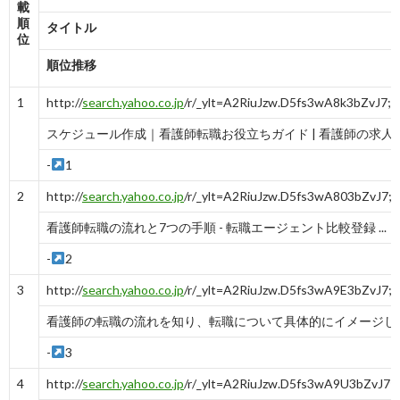
載
順
タイトル
位
順位推移
1
http://
search.yahoo.co.jp
/r/_ylt=A2RiuJzw.D5fs3wA8k3bZvJ7;
スケジュール作成｜看護師転職お役立ちガイド | 看護師の求人 ..
-
1
2
http://
search.yahoo.co.jp
/r/_ylt=A2RiuJzw.D5fs3wA803bZvJ7
看護師転職の流れと7つの手順 - 転職エージェント比較登録 ...
-
2
3
http://
search.yahoo.co.jp
/r/_ylt=A2RiuJzw.D5fs3wA9E3bZ
看護師の転職の流れを知り、転職について具体的にイメージし ..
-
3
4
http://
search.yahoo.co.jp
/r/_ylt=A2RiuJzw.D5fs3wA9U3bZvJ