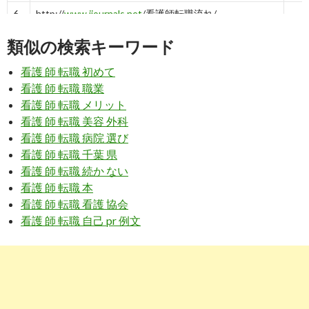
6
http://
www.ijournals.net
/看護師転職流れ/
看護師の転職の流れを知り、転職について具体的にイメ
201
類似の検索キーワード
ージしてみよう！
03-
看護 師 転職 初めて
7
https://
go-tenshoku.com
/nurse-step/
看護 師 転職 職業
現役看護師が教える！多忙な看護師のベストな退職手順
201
看護 師 転職 メリット
| 転職Go!
03-
看護 師 転職 美容 外科
8
https://
kango-oshigoto.jp
/media/article/239/
看護 師 転職 病院 選び
看護 師 転職 千葉 県
知っておきたい看護師の転職方法 メリット＆デメリッ
201
看護 師 転職 続か ない
ト | ナースときどき女子
03-
看護 師 転職 本
9
http://
nursenokimochi.com
/転職手順と流れ/
看護 師 転職 看護 協会
看護 師 転職 自己 pr 例文
看護師の転職 手順と流れの10ステップ - なーすのきも
201
ち
03-
10
https://
nurseful.jp
/article/naoko/よい転職先を見分ける
ための情報収集テクニック/
転職を考えている看護師は必見！よい転職先を見分ける
201
ための情報収集 ...
03-