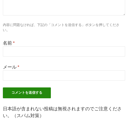
退職の手順 - 看護師CUBE
201
07-
7
https://
www.oceanindian.com
/転職の流れ/
内容に問題なければ、下記の「コメントを送信する」ボタンを押してくださ
初めての看護師転職の流れ - 看護師求人サイト転職口コ
201
い。
ミ
07-
名前
*
9
http://
www.kangoshi-kyujin-ranking.com
/basic/how-
to.html
看護師転職の方法とその手順を解説 - 看護師求人サイト
201
ランキング！
03-
メール
*
10
https://
kango4job.com
/kangoshi-enmantaisyoku
看護師の円満退職方法｜転職先が決まり退職するための
201
9つのポイント
03-
9
http://
xn--cck6cuc119wz0htl0ap2jbl2a.com
/nurse-
change-of-job/utilization.html
日本語が含まれない投稿は無視されますのでご注意くださ
い。（スパム対策）
看護師転職サイトの利用方法8つのSTEP！【効率的な使
201
い方は？】
02-