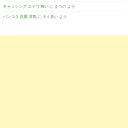
キャッシング エイワ 怖い
に
まつの
より
4
http://
nurse-cube.com
/flowcheck/resign/
バンコク 旦那 浮気
に
タイ長い
より
退職の手順 - 看護師CUBE
201
01-
8
http://
nursework-hikaku.com
/04.html
看護師のスムーズな転職手順を大公開！:【看護師転職
201
サイト辛口 口コミ ...
01-