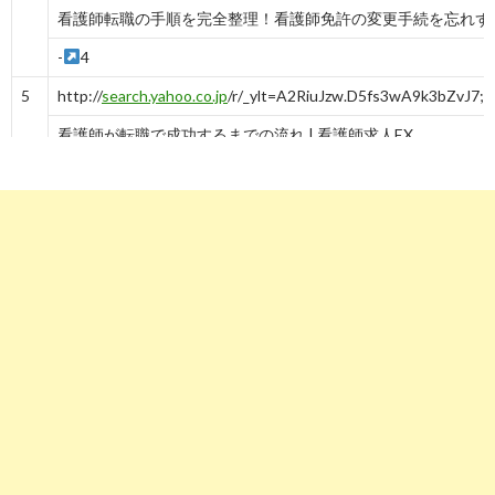
看護師転職の手順を完全整理！看護師免許の変更手続を忘れず
-
4
5
http://
search.yahoo.co.jp
/r/_ylt=A2RiuJzw.D5fs3wA9k3bZvJ7
看護師が転職で成功するまでの流れ | 看護師求人EX
-
5
6
http://
search.yahoo.co.jp
/r/_ylt=A2RiuJzw.D5fs3wA903bZvJ7
もう辞めたい！看護師の失敗しない辞め方＆退職までの6つの ..
-
6
7
http://
search.yahoo.co.jp
/r/_ylt=A2RiuJzw.D5fs3wA.E3bZvJ7
転職の手順 | 看護師専門転職サイトの口コミナビ
-
7
8
http://
search.yahoo.co.jp
/r/_ylt=A2RiuJzw.D5fs3wA.U3bZvJ
u9j4hybyl143r1h0b.com/%E8%BB%A2%E8%81%B7%E6%