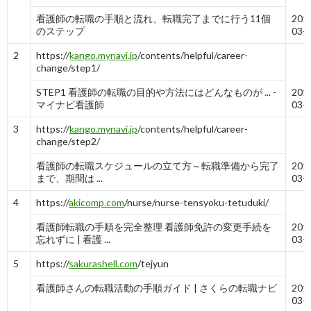
看護師の転職の手順と流れ、転職完了までに行う11個
201
のステップ
03-
2
https://
kango.mynavi.jp
/contents/helpful/career-
change/step1/
STEP1 看護師の転職の目的や方法にはどんなものが ... -
201
マイナビ看護師
03-
3
https://
kango.mynavi.jp
/contents/helpful/career-
change/step2/
看護師の転職スケジュールの立て方～転職準備から完了
201
まで、期間は ...
03-
4
https://
akicomp.com
/nurse/nurse-tensyoku-tetuduki/
看護師転職の手順を完全整理 看護師免許の変更手続を
201
忘れずに | 看護 ...
03-
5
https://
sakurashell.com
/tejyun
看護師さんの転職活動の手順ガイド | さくらの転職ナビ
201
03-