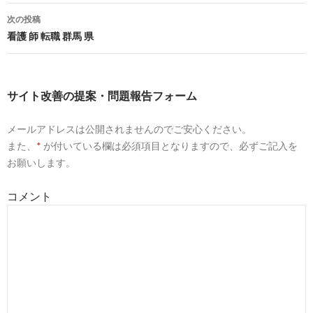
看護師の転職サイトでの手順について - 看護師求人・転
201
稿
職サイト
12-
次の投稿
ナ
看護 師 転職 群馬 県
4
https://
nurse-cube.com
/flow/
ビ
看護師の転職の流れ - ココナス
201
09-
ゲ
サイト改善の提案・問題報告フォーム
8
http://
xn--eut11o99fxmlvzly6pbuf.asia
/entry9.html
ー
看護師転職の手順と流れ - 看護師の転職なんて超簡単!!
201
メールアドレスは公開されませんのでご安心ください。
シ
09-
また、
*
が付いている欄は必須項目となりますので、必ずご記入を
ョ
お願いします。
9
https://
tenshokuagent-pro.com
/columns/106/
ン
看護師が自身の希望する職場へ転職する方法と手順まと
201
コメント
め｜厳選 転職 ...
09-
9
http://
xn--
n8jtc3e583sy8zaivzwcg.nagoya
/sceneselection.html
辛すぎて看護師2年目で転職した話。ゆるく、楽に、自
201
分のペースで働くコツ
08-
4
https://
nurse-cube.com
/work/resign/