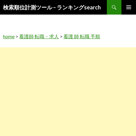
検
検索順位計測ツール – ランキングsearch
索
コ
メインメ
ン
ニュー
テ
ン
home
>
看護師 転職・求人
>
看護 師 転職 手順
ツ
へ
ス
キ
ッ
プ