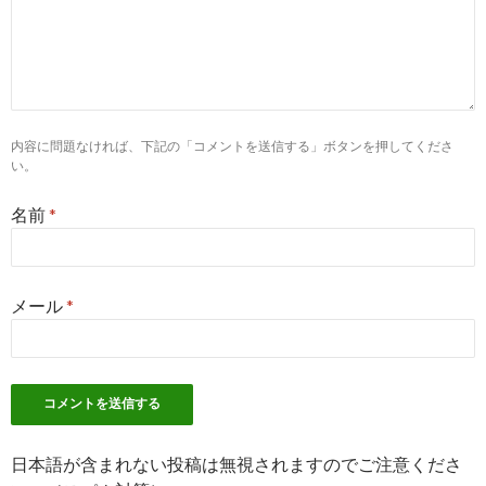
10
http://
www.kslll.net
/taihen.html
看護師の大変さについて
1
http://
www.supernurse.co.jp
/
内容に問題なければ、下記の「コメントを送信する」ボタンを押してくださ
看護師 求人、派遣、転職ならスーパーナース（SUPER NURSE
い。
名前
*
4
https://
weban.jp
/contents/guide/catalog/info/s1002.html
看護師バイト・パートの夜勤ってどうなの？始める前に知っておき
メール
*
5
http://
nr.pasonamedical.com
/pc/communication/interview/11/i
看護師 求人 ・転職の情報サイト｜医療福祉の「パソナメディカル」
6
http://
tensyoku-plus.jp
/nurse/koumuin-kangosi/
公務員看護師は楽な仕事？仕事の実態や働く場所について - 転職×
日本語が含まれない投稿は無視されますのでご注意くださ