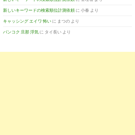
8
http://
nayami.tabine.net
/kensaku/s_1/�y�ȉ�/1/
新しいキーワードの検索順位計測依頼
に
小春
より
楽な科について：看護師のお悩み相談室
キャッシング エイワ 怖い
に
まつの
より
バンコク 旦那 浮気
に
タイ長い
より
8
https://
www.lvmom.net
/ランキング/楽な科に看護師転職口コ
イトランキング/
楽な科に看護師転職口コミ看護師求人サイトランキング
9
https://
kango4job.com
/family-ranking-popular
看護師に人気の科ランキング｜20代・30代・40代・50 ... - 
3
https://
www.nurse-survivor.com
/career-change-easier-ways-w
新人看護師が転職で楽な職場を見つけるためのポイント5つ - 
8
http://
xn--n8ja4fsa0mvb0359csuxbmozb3xi.com
/
看護師がつらい辞めたい…楽な職場探し