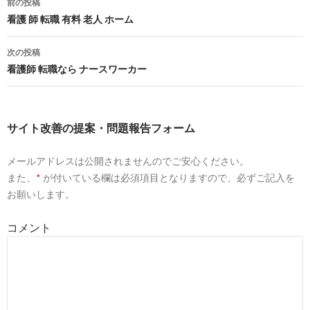
前の投稿
3
https://
weban.jp
/contents/guide/catalog/info/s1005.html
投
看護 師 転職 有料 老人 ホーム
寝ているだけの楽な仕事じゃない！看護師バイト・パートを選ぶな
稿
次の投稿
ナ
看護師 転職なら ナースワーカー
6
http://
xn--n8jtc3e583sy8zaivzwcg.nagoya
/高給取りな美容外
ビ
看護師の私が美容外科クリニックに転職して知った事実 | 看護師辞め
ゲ
サイト改善の提案・問題報告フォーム
7
https://
www.sbc-recruit.com
/graine/nurse/5200
ー
大学病院の看護師から美容クリニックへの転職体験談。「看護師の
メールアドレスは公開されませんのでご安心ください。
シ
また、
*
が付いている欄は必須項目となりますので、必ずご記入を
ョ
8
https://
nurseful.jp
/article/naoko/保健師の資格をとって保
お願いします。
ット/
ン
コメント
保健師の仕事が一番人気なのはなぜ！？保健師の資格をとって保健師
9
https://
nurseful.jp
/article/naoko/介護施設で働く看護師の仕
介護施設で働く看護師の仕事内容と給料・求人まとめ - ナース