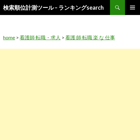
検
検索順位計測ツール – ランキングsearch
索
コ
メインメ
ン
ニュー
テ
ン
home
>
看護師 転職・求人
>
看護 師 転職 楽 な 仕事
ツ
へ
ス
キ
ッ
プ