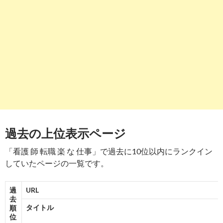
7
https://
nurse-aruaru.com
/nurse-easytask/
【看護師 楽な部署ランキングベスト3】働き方を変えて人生を1
く ...
-
9
7
5
7
-
7
8
https://
detail.chiebukuro.yahoo.co.jp
/qa/question_detail/q111
__ysp=55yL6K23IOW4qyDou6Logbcg5qW9IOOBqiDku5Xkuo
看護師は楽な仕事だと親戚から聞きました看護師は大きい病院は大変
-
7
-
10
-
8
9
8→8
過去の上位表示ページ
9
https://
tenshoku-web.jp
/nurse-byoinigai/
「看護 師 転職 楽 な 仕事」で過去に10位以内にランクイン
看護師の病院以外の就職先18職種！資格を活かして ... - 転職
していたページの一覧です。
-
10
9
10
https://
www.nursejinzaibank.com
/column/detail/10853
過
URL
去
看護師必見！あなたにとっての楽な職場とは | ナースの転職知
タイトル
順
位
-
10