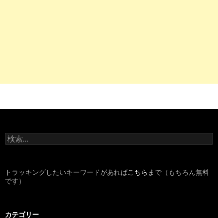
10
http://
detail.chiebukuro.yahoo.co.jp
/qa/question_detail/q1111
__ysp=55yL6K23IOW4qyDou6Logbcg5qW9IOOBqiDku5Xkuo
看護師は楽な仕事だと親戚から聞きました看護師は大きい病院は大変
検
索
:
トラッキングしたいキーワードがあれば
こちら
まで（もちろん無料
です）
カテゴリー