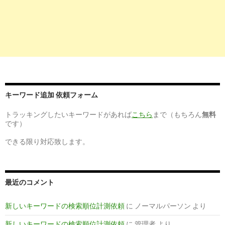
10
https://
oshiete.goo.ne.jp
/qa/8456165.html
看護師です。もっと楽なところに転職したいです。 - 転職 解決済 | 
4
http://
thekoisupply.com
/
看護師の楽な職場は一体どこ？ | 現役ナースが教える楽な仕事
8
http://
www.oceanindian.com
/2015/09/30/看護師で働く精神
キーワード追加 依頼フォーム
科-職種-ランキング/
トラッキングしたいキーワードがあれば
こちら
まで（もちろん
無料
看護師で働く精神的・肉体的に楽な科（職種）ランキング - 看護師
です）
できる限り対応致します。
10
http://
rakunashigoto1616.blog.fc2.com
/blog-entry-94.html
看護師 [ 楽な仕事・辛い仕事.com ] - FC2
最近のコメント
1
http://
www.consumer.am
/taikendan/rakunasigoto.html
新しいキーワードの検索順位計測依頼
に
ノーマルパーソン
より
看護の仕事にも楽な職場はある！？ 看護師の体験談6選 - 看護
新しいキーワードの検索順位計測依頼
に
管理者
より