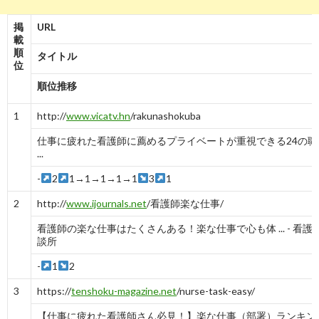
掲
URL
載
順
タイトル
位
順位推移
1
http://
www.vicatv.hn
/rakunashokuba
仕事に疲れた看護師に薦めるプライベートが重視できる24の職場 
...
-
2
1→1→1→1→1
3
1
2
http://
www.ijournals.net
/看護師楽な仕事/
看護師の楽な仕事はたくさんある！楽な仕事で心も体 ... - 看護
談所
-
1
2
3
https://
tenshoku-magazine.net
/nurse-task-easy/
【仕事に疲れた看護師さん必見！】楽な仕事（部署）ランキング 