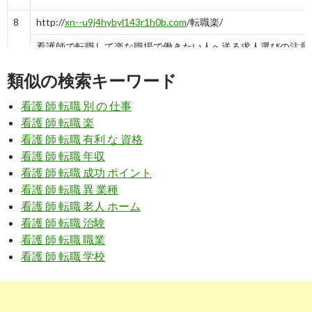
8
http://
xn--u9j4hybyl143r1h0b.com
/転職楽/
看護師で転職して楽な職場で働きたい人へ送る求人選びの注意
類似の検索キーワード
6
https://
www.kango-roo.com
/ca/topics/6252/
看護 師 転職 別 の 仕事
看護師免許を活かした全く別の仕事 | 看護師の掲示板【ナース
看護 師 転職 楽
看護 師 転職 有利 な 資格
10
https://
xn--n9jgm3b1370axmau38kk7exm4dte4a.net
/s01_hima
看護 師 転職 年収
暇で楽な仕事への転職・再就職相談所 看護師
看護 師 転職 成功 ポイント
看護 師 転職 異 業種
看護 師 転職 老人 ホーム
5
http://
kango-bit.com
/raku
看護 師 転職 治験
看護師だって楽したい！ 楽な職場で働く看護師の体験談8選 - 日本看
看護 師 転職 職業
看護 師 転職 学校
6
http://
isoness.com
/medical/13590/
看護師が楽な仕事を目指すならこれだ！ | OLサラリーマンおすすめ