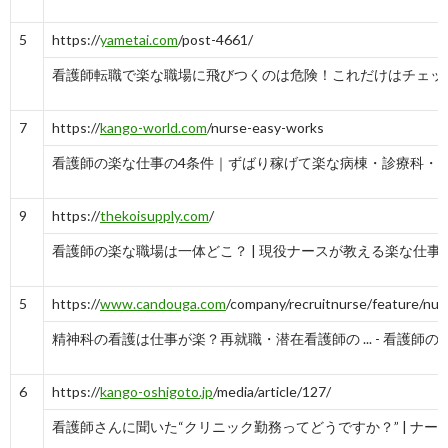
5
https://
yametai.com
/post-4661/
看護師転職で楽な職場に飛びつくのは危険！これだけはチェックして 
7
https://
kango-world.com
/nurse-easy-works
看護師の楽な仕事の4条件｜ずばり稼げて楽な病棟・診療科・
9
https://
thekoisupply.com
/
看護師の楽な職場は一体どこ？ | 現役ナースが教える楽な仕事
5
https://
www.candouga.com
/company/recruitnurse/feature/nu
精神科の看護は仕事が楽？再就職・潜在看護師の ... - 看護師の
6
https://
kango-oshigoto.jp
/media/article/127/
看護師さんに聞いた“クリニック勤務ってどうですか？” | ナー