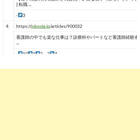
| 転職 ...
-
3
4
https://
joboole.jp
/articles/900032
看護師の中でも楽な仕事は？診療科やパートなど看護師経験者
...
-
10
3
2→2
4
5
https://
min-ten.com
/age50/job_change_story_1071/
私の転職体験談：これまでずっと看護婦。50歳も近くなり「こ
は ...
-
2
5
3→3
2
4→4→4
5
6
https://
www.zaitaku1pon.com
/column/2018/06/看護師必見
科」ランキング２０１８～/
看護師必見！！「楽な科」ランキング2018～異動希望・転職
ココ ...
-
9
7
-
6→6