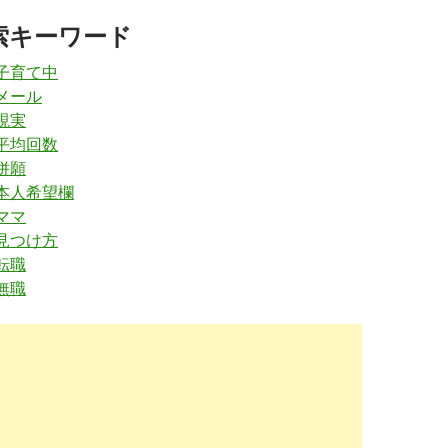
 ...
02-28
索キーワード
ouworker.com
/support/all/
 子育て中
 全国版 【医療ワーカー】看護師の求人・転職の情
2019-
..
02-28
 メール
現実
se-cube.com
/3552/
 平均回数
ーはしつこい？看護師転職の求人紹介の評判とそ
2019-
併願
02-28
 本人希望欄
ママ
jp-7g4aslhcb9742dvt2c.xyz
/
 見つけ方
ーの口コミ評判【利用するのに向く人・向かない
2019-
転職
02-28
無職
5mix.com
/kyuujin/kangosi-tensyoku/iryouworker/
ーの口コミ評判・特徴まとめ | ヒドイ裏事情も暴
2019-
...
02-28
indeed.com
/医療worker関連の求人
rの求人 | Indeed (インディード)
2018-
12-15