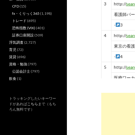
3
http://
sear
CFD
(15)
fx・くりっく365
(1,198)
看護師パー
トレード
(695)
-
3
恐怖指数 (VIX)
(401)
証券口座開設
(509)
4
http://
sear
浮気調査
(2,727)
東京の看護
育児
(72)
-
4
賃貸
(696)
資格・勉強
(797)
5
http://
sear
公認会計士
(797)
医療ワーカ
飲食
(1)
-
5
トラッキングしたいキーワー
6
http://
sear
ドがあれば
こちら
まで（もち
pckua2a
ろん無料です）
求人ボック
-
6