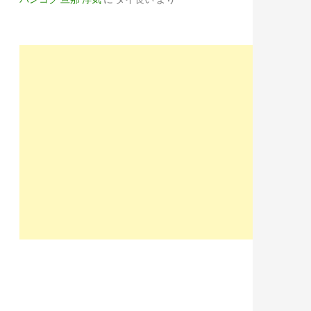
HJhZXRnBHBvcwMxBHNlYwNzcgRzbGsDdGl0bGU-/SIG=11c84ssdp/EXP=1
Y1Z3BjBHBvcwMyBHNlYwNzcgRzbGsDdGl0bGU-/SIG=11jfn8vc2/EXP=159