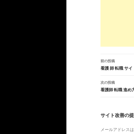
6
https://
min
医療WOR
7
http://
www.
MedLli
前の投稿
4
http://
mt-w
投
看護 師 転職 サイ
臨床検査技
稿
次の投稿
ナ
5
http://
rt-w
看護師 転職 進め
ビ
診療放射線
ゲ
サイト改善の提
6
http://
me-w
ー
臨床工学技
メールアドレスは
シ