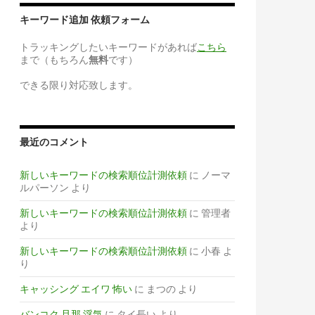
キーワード追加 依頼フォーム
トラッキングしたいキーワードがあれば
こちら
まで（もちろん
無料
です）
できる限り対応致します。
最近のコメント
新しいキーワードの検索順位計測依頼
に
ノーマ
ルパーソン
より
新しいキーワードの検索順位計測依頼
に
管理者
より
新しいキーワードの検索順位計測依頼
に
小春
よ
り
キャッシング エイワ 怖い
に
まつの
より
バンコク 旦那 浮気
に
タイ長い
より