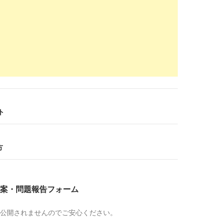
hyo.jp
/iryouworker
KERの口コミ・評判 ｜ みん評
2018-
12-15
mediline.jp
/case007_TS-Group.html
ne - 採用事例『医療ワーカー』
2018-
12-15
orker.com
/
ト
師の求人・転職なら【医療ワーカー】
2018-
10-05
orker.com
/
方
技師の求人・転職なら【医療ワーカー】
2018-
10-05
案・問題報告フォーム
orker.com
/
士の求人・転職なら【医療ワーカー】
2018-
公開されませんのでご安心ください。
10-05