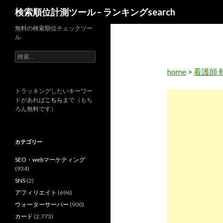
検
検索順位計測ツール – ランキングsearch
索
無料の検索順位チェックツー
ル
検
索
home
>
看護師 
:
トラッキングしたいキーワー
ドがあれば
こちら
まで（もち
ろん無料です）
カテゴリー
SEO・webマーケティング
(934)
SNS
(2)
アフィリエイト
(696)
ウォーターサーバー
(900)
カード
(2,773)