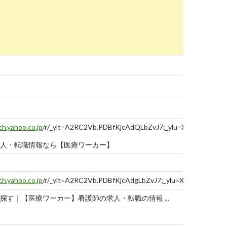
ch.yahoo.co.jp
/r/_ylt=A2RC2Vb.PDBfKjcAdQLbZvJ7;_ylu=X3oDMTBtN
人・転職情報なら【医療ワーカー】
ch.yahoo.co.jp
/r/_ylt=A2RC2Vb.PDBfKjcAdgLbZvJ7;_ylu=X3oDMTBtdT
探す｜【医療ワーカー】看護師の求人・転職の情報 ...