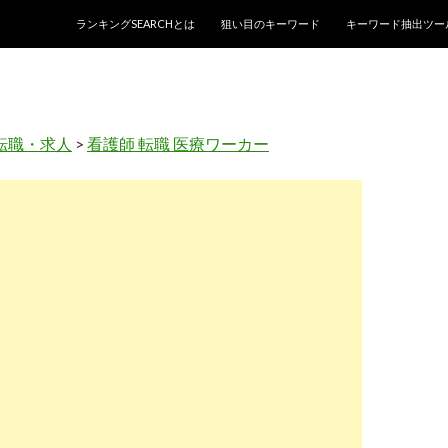
コンテンツへスキップ
ランキングSEARCHとは
狙い目のキーワード
キーワード抽出ツー
転職・求人
>
看護師 転職 医療ワーカー