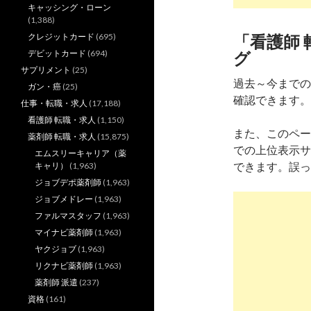
キャッシング・ローン
(1,388)
クレジットカード
(695)
「看護師 
デビットカード
(694)
グ
サプリメント
(25)
過去～今までの
ガン・癌
(25)
確認できます。（
仕事・転職・求人
(17,188)
看護師 転職・求人
(1,150)
また、このペー
薬剤師 転職・求人
(15,875)
での上位表示サ
エムスリーキャリア（薬
できます。誤っ
キャリ）
(1,963)
ジョブデポ薬剤師
(1,963)
ジョブメドレー
(1,963)
ファルマスタッフ
(1,963)
マイナビ薬剤師
(1,963)
ヤクジョブ
(1,963)
リクナビ薬剤師
(1,963)
薬剤師 派遣
(237)
資格
(161)