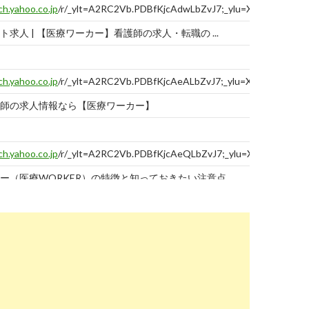
ch.yahoo.co.jp
/r/_ylt=A2RC2Vb.PDBfKjcAdwLbZvJ7;_ylu=X3oDMTBtbm
ト求人 | 【医療ワーカー】看護師の求人・転職の ...
ch.yahoo.co.jp
/r/_ylt=A2RC2Vb.PDBfKjcAeALbZvJ7;_ylu=X3oDMTBtM3
師の求人情報なら【医療ワーカー】
ch.yahoo.co.jp
/r/_ylt=A2RC2Vb.PDBfKjcAeQLbZvJ7;_ylu=X3oDMTBta2
ー（医療WORKER）の特徴と知っておきたい注意点
ch.yahoo.co.jp
/r/_ylt=A2RC2Vb.PDBfKjcAegLbZvJ7;_ylu=X3oDMTBtd
7gp15o89zb.com/%E4%BF%9D%E5%81%A5%E5%8C%BB%E7%99%
ス｜保健医療ワーカーの仕事・求人情報