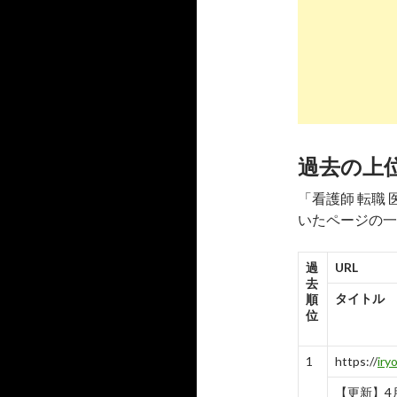
7
http://
sear
医療ワーカー
-
7
8
http://
sear
医療ワーカ
-
8
過去の上
9
http://
sear
「看護師 転職
いたページの一
【看護師向
-
9
過
URL
10
http://
sear
去
タイトル
順
医療ワーカ
位
-
10
1
https://
iry
【更新】4