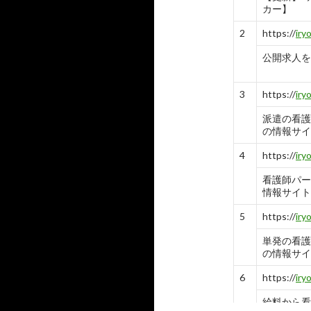
カー】
2
https://
iry
公開求人を
3
https://
iry
派遣の看護
の情報サイ
4
https://
iry
看護師パー
情報サイトご
5
https://
iry
単発の看護
の情報サイ
6
https://
iry
給料から看