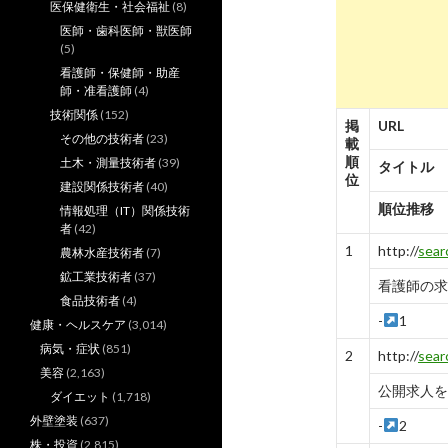
医保健衛生・社会福祉
(8)
医師・歯科医師・獣医師
(5)
看護師・保健師・助産
師・准看護師
(4)
技術関係
(152)
掲
URL
その他の技術者
(23)
載
順
土木・測量技術者
(39)
タイトル
位
建設関係技術者
(40)
順位推移
情報処理（IT）関係技術
者
(42)
1
http://
sear
農林水産技術者
(7)
鉱工業技術者
(37)
看護師の求
食品技術者
(4)
-
1
健康・ヘルスケア
(3,014)
病気・症状
(851)
2
http://
sear
美容
(2,163)
公開求人を
ダイエット
(1,718)
外壁塗装
(637)
-
2
株・投資
(2,815)