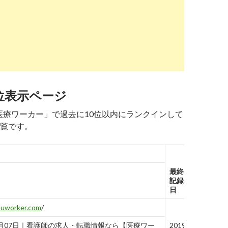
ch.yahoo.co.jp
/r/_ylt=A2RC2Vb.PDBfKjcAewLbZvJ7;_ylu=X3oDMTBtdmg
は評判が悪い？500人の口コミを徹底検証【2020 ...
ch.yahoo.co.jp
/r/_ylt=A2RC2Vb.PDBfKjcAfALbZvJ7;_ylu=X3oDMT
ーの転職・求人・中途採用情報【doda（デューダ ...
位表示ページ
ch.yahoo.co.jp
/r/_ylt=A2RC2Vb.PDBfKjcAfQLbZvJ7;_ylu=X3oDMTBtNW
 医療ワーカー」で過去に10位以内にランクインして
覧です。
け】医療ワーカーの評判とは？登録から採用までの ...
ch.yahoo.co.jp
/r/_ylt=A2RC2Vb.PDBfKjcAfgLbZvJ7;_ylu=X3oDMTBuY3
最終
ーは利用すべき？500人の口コミ評判を徹底検証
記録
日
ouworker.com
/
月07日｜看護師の求人・転職情報なら【医療ワー
2019-