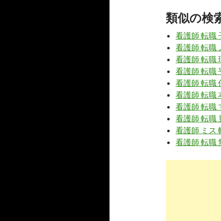
人・転職の情報
類似の検
7
https://
iry
看護師 転職
応援看護師
報サイトご .
看護師 転職
看護師 転職 
8
https://
nur
看護師 転職
医療ワーカ
看護師 転職 
の理由
看護師 転職
看護師 転職 
9
http://
xn--
看護師 転職
医療ワーカ
看護師 ミス 
人】
看護師 転職 
10
https://
97
医療ワーカ
露！人気商品 
3
https://
jp.
医療worke