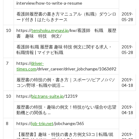
-
10
-
6
10
interview/how-to-write-a-resume
看護師履歴書の書き方マニュアル（転職）ダウンロ
2019-
ード付き | はたらきナース
05-28
10
https://
tenshoku.mynavi.jp
/kw/看護師 転職 履歴
書 趣味 特技 例文/
看護師 転職 履歴書 趣味 特技 例文に関する求人・
2019-
転職情報 | マイナビ転職
05-28
7
https://
driver-
times.com
/driver_career/driver_jobchange/1063692
履歴書の特技の例・書き方｜スポーツ/ピアノ/パソ
2019-
コン/野球 - 転職や就活 ...
04-18
10
https://
biz.trans-suite.jp
/12319
履歴書の特技・趣味の例文！特技がない場合や志望
2019-
動機との関係も ...
04-18
8
https://
job-trip.net
/jobchange/365
【履歴書】趣味・特技の書き方例文53コ | 転職/就
2019-