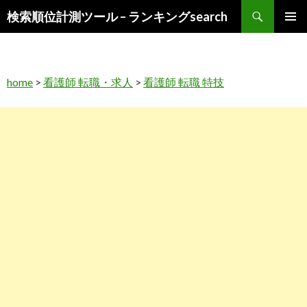
検
検索順位計測ツール – ランキングsearch
索
コ
メインメ
ン
ニュー
テ
ン
home
>
看護師 転職・求人
>
看護師 転職 特技
ツ
へ
ス
キ
ッ
プ