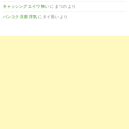
キャッシング エイワ 怖い
に
まつの
より
バンコク 旦那 浮気
に
タイ長い
より