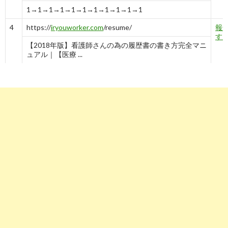
1→1→1→1→1→1→1→1→1→1→1
4
https://
iryouworker.com
/resume/
報
す
【2018年版】看護師さんの為の履歴書の書き方完全マニ
ュアル｜【医療 ...
-
9
8
7
8
3
4
5
https://
doda.jp
/guide/rireki/naiyou/004.html
報
す
【履歴書】趣味・特技欄の正しい書き方と内容 ～見本
（サンプル ...
-
5
6
https://
careerintern.jp
/library/method/how-to-write-
報
special-ability/
す
人事が評価する「趣味」「特技」の書き方！自分自身を
アピールできる「履歴 ...
-
5→5
6
7
https://
mayonez.jp
/topic/729
報