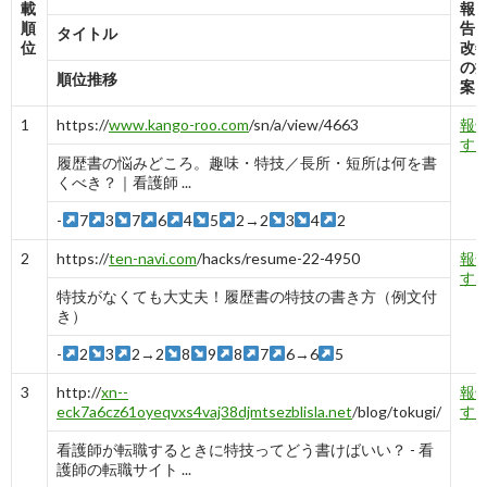
載
報
順
告
タイトル
位
改
の
順位推移
案
1
https://
www.kango-roo.com
/sn/a/view/4663
報
す
履歴書の悩みどころ。趣味・特技／長所・短所は何を書
くべき？｜看護師 ...
-
7
3
7
6
4
5
2→2
3
4
2
2
https://
ten-navi.com
/hacks/resume-22-4950
報
す
特技がなくても大丈夫！履歴書の特技の書き方（例文付
き）
-
2
3
2→2
8
9
8
7
6→6
5
3
http://
xn--
報
eck7a6cz61oyeqvxs4vaj38djmtsezblisla.net
/blog/tokugi/
す
看護師が転職するときに特技ってどう書けばいい？ - 看
護師の転職サイト ...