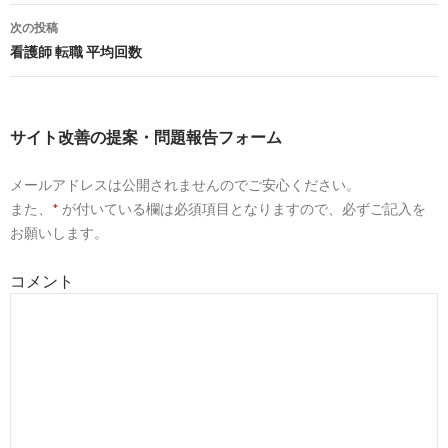
稿
8
http://
nurse-no-tensyoku.com
/archives/791
次の投稿
ナ
看護師 転職 平均回数
履歴書の特技欄はどう書いたら好印象？ - 看護師転
2018-
職どんとこい
03-06
ビ
3
https://
nurseclip.com
/life/article/看護師の履歴書
ゲ
【趣味・特技欄】の具体的な書き/
サイト改善の提案・問題報告フォーム
ー
看護師の履歴書【趣味・特技欄】の具体的な書き方
2017-
| ナースクリップ
12-26
メールアドレスは公開されませんのでご安心ください。
シ
また、
*
が付いている欄は必須項目となりますので、必ずご記入を
9
https://
gakumado.mynavi.jp
/style/articles/1
ョ
お願いします。
面接官が食いつく履歴書の「趣味・特技」欄の書き
2017-
ン
方【例文 ... - 学生の窓口
12-26
コメント
10
https://
nurse-cube.com
/8/
看護師履歴書の書き方がわからない…1番悩む志望
2017-
動機の例文を紹介 ...
11-04
10
http://
kangolabo.com
/501
看護師が面接でアピールするべき資格・特技 | 看護
2017-
ノート -看護技術の ...
09-29