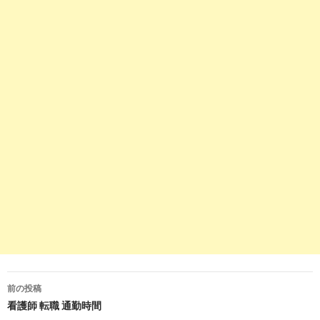
成功する!看護師履歴書の書き方【完全マニュア
2018-
ル】 - 看護師転職ジョブ
07-12
4
http://
xn--
u9j293s15f1nlb9d.net
/resume/specific.html
履歴書の具体的書き方～看護師お助けコンテンツ～
2018-
｜《口コミ》看護師 ...
07-12
5
https://
nurseclip.com
/life/article/0003321/
看護師の履歴書【趣味・特技欄】の具体的な書き方
2018-
| ナースクリップ
07-12
8
http://
www.telgagnant.com
/nurse/12/0066.html
履歴書の趣味や特技の書き方 | 看護師の再就職と転
2018-
職情報
07-12
9
https://
ikiru-hataraku.jp
/nurse/履歴書の特技欄には
どんなことを書いている人が/
前の投稿
履歴書の特技欄にはどんなことを書いている人が多
2018-
投
看護師 転職 通勤時間
いですか？ | 看護の事情
05-26