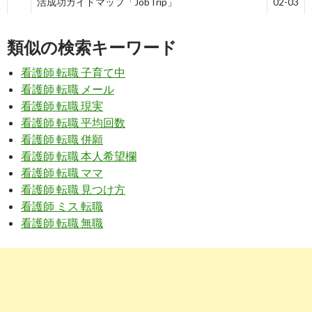
活成功ガイドマップ「JobTrip」
02-03
9
http://
www.nasnus.com
/mensetsu.php?NO=005
類似の検索キーワード
あなたの特技は何ですか？｜ナスナス 看護師のた
2019-
めの就職情報サイト
02-03
看護師 転職 子育て中
7
http://
www.nurse-
看護師 転職 メール
handbook.com
/guide_resume/q_specialty.html
看護師 転職 現実
看護師 転職 平均回数
Q:履歴書の特技は何を書けばいいですか？ - 看護師
2018-
のための転職ガイド
11-26
看護師 転職 併願
看護師 転職 本人希望欄
9
https://
media.1katsu.jp
/archives/18
看護師 転職 ママ
【履歴書】人事の心を掴む「趣味／特技」欄の書き
2018-
看護師 転職 見つけ方
方と ... - イッカツマガジン
11-26
看護師 ミス 転職
看護師 転職 無職
8
http://
xn--
fht14bhyiizd85gt7tvw7ar6t.com
/rireki_tokugi.html
特技欄に記入すること | 看護師の履歴書＆面接navi
2018-
09-14
3
https://
kango4job.com
/how-to-write-nurse-
resume