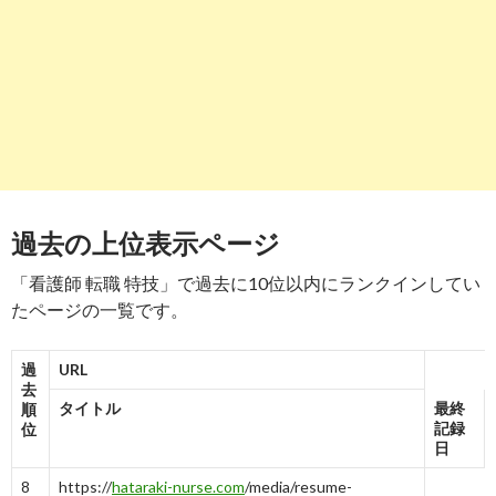
す
【履歴書】人事の心を掴む「趣味・特技」の書き方・例
文20個-Mayonez
-
9
-
10
9
10→10
-
2
3
4
7→7
8
https://
www.best-w.com
/articles/292
報
す
履歴書に書く趣味や特技は自己PRのため！オススメの書
き方は ...
-
8
過去の上位表示ページ
9
https://
xn--u9j293s15f1nlb9d.net
/resume/specific.html
報
「看護師 転職 特技」で過去に10位以内にランクインしてい
す
履歴書の具体的書き方～看護師お助けコンテンツ～｜
たページの一覧です。
《口コミ》看護師求人 ...
-
1
6→6→6
9→9
過
URL
去
10
https://
job.j-sen.jp
/jobshil/203
報
タイトル
最終
順
す
記録
位
面接のときに「特技」を聞かれたら？回答のコツまとめ
日
ました ... - 転職ナビ
8
https://
hataraki-nurse.com
/media/resume-