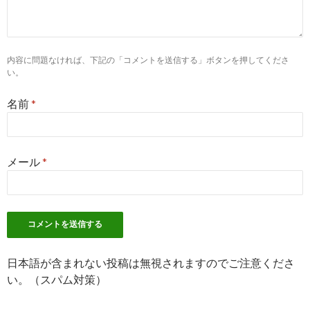
4
http://
ikiru-hataraku.jp
/nurse/履歴書の特技欄には
どんなことを書いている人が/
履歴書の特技欄にはどんなことを書いている人が多
2017-
内容に問題なければ、下記の「コメントを送信する」ボタンを押してくださ
いですか？ | 看護の ...
08-25
い。
10
http://
kanngosi.com
/cate8-4-4.php
名前
*
面接質問集 特技 看護師転職マスター
2017-
08-25
8
https://
kangobu.com
/nurse-resume-writing-879
メール
*
【保存版】看護師履歴書の書き方パーフェクトガイ
2017-
ド＜新卒者・転職者 ...
05-28
9
https://
mayonez.jp
/729
【履歴書】人事の心を掴む「趣味・特技」の書き
2017-
方・例文20個｜#mayonez ...
05-28
日本語が含まれない投稿は無視されますのでご注意くださ
い。（スパム対策）
2
http://
ten-navi.com
/hacks/resume-22-4950
特技がなくても大丈夫！履歴書の特技の書き方（例
2017-