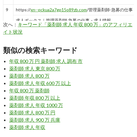
9
https://
xn--pckua2a7gp15o89zb.com
/管理薬剤師-急募の仕事
求人ボックス｜管理薬剤師 急募の仕事・求人情報
次へ：
キーワード「薬剤師 求人 年収 800 万」のアフィリエ
イト状況
8
http://
yamenavi.com
/yakuzaisi_nensyuu/
薬剤師の平均年収はいくら？年収800万円以上もあり | 辞めナ
類似の検索キーワード
年収 800 万 円 薬剤師 求人 調布 市
10
http://
xn--xmq90gpynuj5a62i.com
/800man.html
薬剤師 求人 東京 800 万
年収800万円薬剤師求人紹介 - 薬剤師紹介会社｜薬剤師の求人
薬剤師 求人 800 万
薬剤師 求人 年収 600 万 以上
年収 800 万 薬剤師
9
https://
tenshoku.mynavi.jp
/kw/薬剤師 年収８００万 人材紹
薬剤師 年収 800 万 以上
薬剤師 年収800万 人材紹介に関する求人・転職情報 | マイナビ
薬剤師 求人 年収 1000 万
薬剤師 求人 800 万 円
7
https://
pcareer.m3.com
/showConsultantMessageDetail18546.
薬剤師 求人 900 万 兵庫
薬剤師 求人 年収
年収800万あり、神奈川求人！｜薬剤師転職コンサルタント 五十嵐 