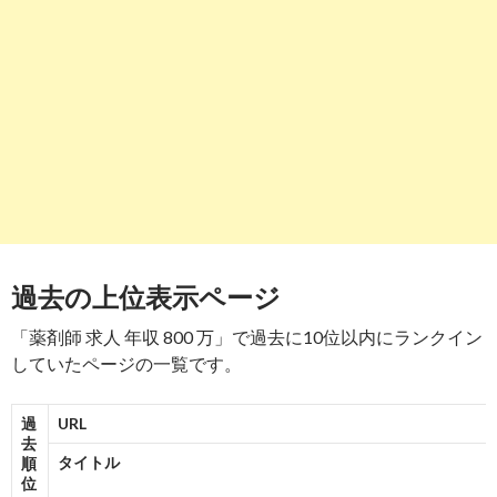
-
7
8
https://
dic.nikkeihr.co.jp
/joboffer/list_income_year/700/
年収700万以上の薬剤師求人検索結果｜薬剤師転職は日経DIキ
リア
-
3
-
8
5
1→1→1→1→1→1
8
9
https://
www.yakuzaishi-kyujin.com
/jobs/showListByKeyword/
剤師 800万/
「薬剤師 800万」を含むの薬剤師求人・募集・就職・転職情報 |
剤師求人 ...
過去の上位表示ページ
-
9
「薬剤師 求人 年収 800 万」で過去に10位以内にランクイン
10
https://
mid-tenshoku.com
/medical/ishi/800man/
していたページの一覧です。
800万円の薬剤師・医師・看護師の転職・求人一覧｜エン ミド
の転職
過
URL
去
-
4→4
-
6
7
10
タイトル
順
位