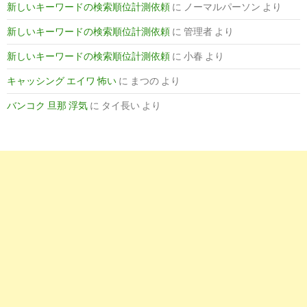
新しいキーワードの検索順位計測依頼
に
ノーマルパーソン
より
8
http://
www.e-yakuzaisi.com
/php/topic_view.html
新しいキーワードの検索順位計測依頼
に
管理者
より
薬剤師の仕事 最新求人情報｜薬剤師の求人・転職・募集｜e薬剤師お
新しいキーワードの検索順位計測依頼
に
小春
より
キャッシング エイワ 怖い
に
まつの
より
9
http://
www.cabrain.net
/spcIntro049.html
バンコク 旦那 浮気
に
タイ長い
より
年収700万円以上可能！薬剤師【高額年収】求人特集 - CBネッ
10
http://
xn--xmq90gpynuj5a62i.biz
/800.html
年収800万以上の薬剤師求人情報をお探しならコチラ！