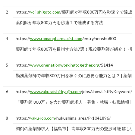
2
https://
yoi-shigoto.com
/薬剤師が年収800万円を秒速？で達成
薬剤師が年収800万円を秒速？で達成する方法
4
https://
www.romanpharmacist.com
/entry/nenshu800
薬剤師で年収800万を目指す方法7選！現役薬剤師が紹介！ - 薬剤師
5
https://
www.onenationworkingtogether.org
/51414
勤務薬剤師で年収800万円を稼ぐのに必要な能力とは？ | 薬剤師の転
6
https://
www.yakuzaishi-kyujin.com
/jobs/showListByKeyword
「薬剤師 800万」を含む薬剤師求人・募集・就職・転職情報 | 薬剤
8
https://
yaku-job.com
/hukushima_area/P-1041896/
調剤の薬剤師求人【福島市】 高年収800万円の交渉可能 嬉しい土日