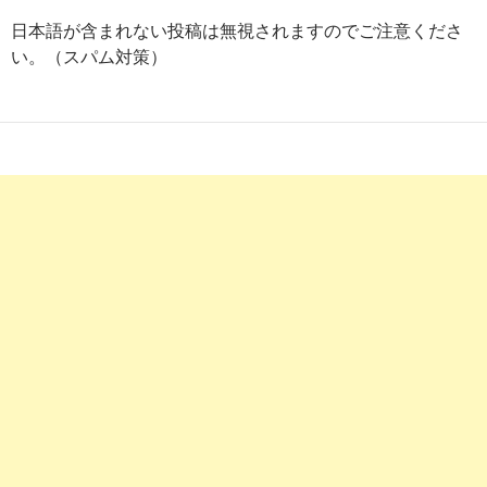
薬剤師が高収入、800万の年収をめざすには - 薬剤師転職JAPA
日本語が含まれない投稿は無視されますのでご注意くださ
い。（スパム対策）
1
http://
www.onenationworkingtogether.org
/51414
勤務薬剤師で年収800万円を稼ぐのに必要な能力とは？ | 薬剤師の転
4
https://
www.yakuzaishi-kyujin.com
/jobs/showListByKeyword
「薬剤師 800万」を含む薬剤師求人・募集・就職・転職情報 | 薬剤
5
https://
www.yakuzaishi-kyujin.com
/jobs/showListByKeyword/
「900万」を含む薬剤師求人・募集・就職・転職情報 | 薬剤師求人
7
http://
yoi-shigoto.com
/薬剤師が年収800万円を秒速？で達成
薬剤師が年収800万円を秒速？で達成する方法
9
http://
www.hop-job.com
/pharmacist/post-1073
頑張れば薬剤師で年収800万円も夢じゃない？！|HOP!