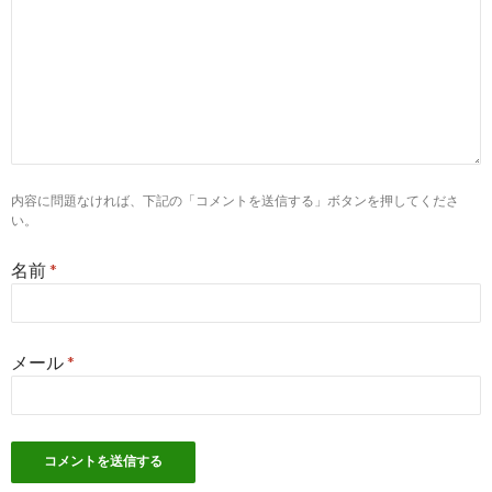
8
https://
pcareer.m3.com
/positions/prefs/miyazaki/cities/865/12
nid=101*202*401*410*501*600*601*901*903
ベテラン薬剤師は年収800万円交渉可！パート時給2,200円～｜薬剤
8
http://
xn--u9j453hba802hhmctx9gca105h.com
/薬剤師求人情
８００万円.html
年収800万円の薬剤師の求人情報が見つかるランク
内容に問題なければ、下記の「コメントを送信する」ボタンを押してくださ
い。
9
http://
www.nasugbuchurch.com
/yakuzyouhou/653/
名前
*
【年収800万円】薬剤師求人情報～高収入案件を集めてみました～ |
6
https://
pcareer.m3.com
/positions/prefs/aichi/cities/534/143778
nid=101*102*201*202*205*301*401*409*410*500*501*502
メール
*
【管理薬剤師・年収800万円も可能！】残業はほとんどなく、木・
10
http://
xn--8dry00aux1ajme6ln.jpn.org
/薬剤師高収入800万/