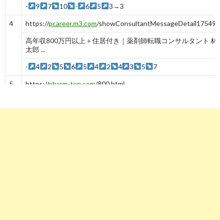
-
9
7
10
-
6
5
3→3
4
https://
pcareer.m3.com
/showConsultantMessageDetail17549.
高年収800万円以上＋住居付き｜薬剤師転職コンサルタント 林 
太郎 ...
-
4
2
5
6
5
4
2
4
3
5
7
5
https://
pharm-ten.com
/800.html
薬剤師が転職で年収800万円や900万円を達成する ... - 求人・転
薬剤師！
-
5
6
https://
www.hop-job.com
/pharmacist/post-1073/
頑張れば薬剤師で年収800万円も夢じゃない？！|HOP!薬剤師
-
10
8
9
6
9
8
9
5
-
6
7
https://
yoi-shigoto.com
/how-to-achieve-salary-800
【必見】薬剤師が年収800万円を秒速？で達成する方法 - 寿五