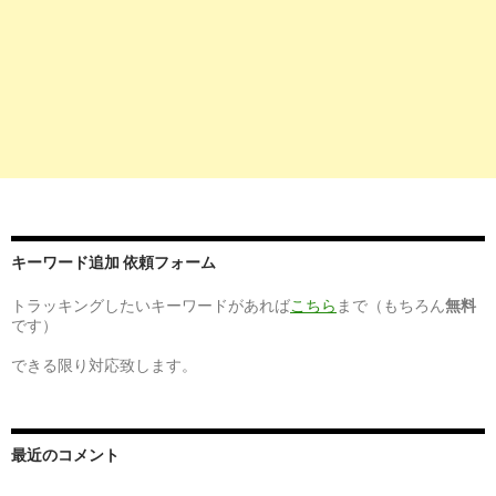
10
http://
tenshoku-site-ranking.com
/nenshu-ranking/yakuzaishi-
年収700万～800万円の薬剤師の求人を調査 | 天職のくち入れ屋： 
10
http://
yakuzaishiharowa.com
/advice/pharmacist-1000man.html
普通の薬剤師が年収1000万円を得る方法とは？ | 薬剤師の仕
10
http://
www.hop-job.com
/post-102522/
キーワード追加 依頼フォーム
頑張れば薬剤師で年収800万円も夢じゃない？！ - HOP！|転職に悩
トラッキングしたいキーワードがあれば
こちら
まで（もちろん
無料
です）
3
http://
www.yakuzaishi-kyujin.com
/jobs/showListByKeyword
できる限り対応致します。
薬剤師 800万の薬剤師求人・募集・就職・転職情報 | 薬剤師求人
9
https://
www.bizreach.jp
/job/j/JG015/J0102/
最近のコメント
医師・管理薬剤師・看護師の転職・求人情報一覧｜エグゼクティブ