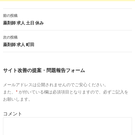
7
http://
yakuzaishi-shusendo.com
/薬剤師年収800万/
薬剤師が年収 800万円を超えるための準備は、早いうちから
前の投稿
投
薬剤師 求人 土日 休み
4
https://
www.yakuzaishi-kyujin.com
/jobs/showListByKeyword/0
稿
次の投稿
900万の薬剤師求人・募集・就職・転職情報 | 薬剤師求人.com
ナ
薬剤師 求人 町田
ビ
6
https://
www.38-8931.com
/job/list/feature/70.html
ゲ
「年収700万円 正社員」の薬剤師求人特集｜ファルマスタッフ
サイト改善の提案・問題報告フォーム
ー
6
https://
pcareer.m3.com
/showConsultantMessageDetail17136.
メールアドレスは公開されませんのでご安心ください。
シ
また、
*
が付いている欄は必須項目となりますので、必ずご記入を
年収800万円以上…出します！｜薬剤師転職コンサルタント 田中 隆
ョ
お願いします。
ン
7
https://
pcareer.m3.com
/positions/list/1
コメント
全国の薬剤師求人一覧｜ 薬キャリ by m3.com