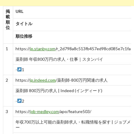
掲
URL
載
順
タイトル
位
順位推移
1
https://
jp.stanby.com
/r_2d798a8c513fb457ed98cd085e7c1fa1
薬剤師 年収800万円の求人・仕事｜スタンバイ
-
1
2
https://
jp.indeed.com
/薬剤師-800万円関連の求人
薬剤師 800万円の求人 | Indeed (インディード)
-
2
3
https://
job-medley.com
/apo/feature503/
年収700万以上可能の薬剤師求人・転職情報を探す | ジョブメ
ー