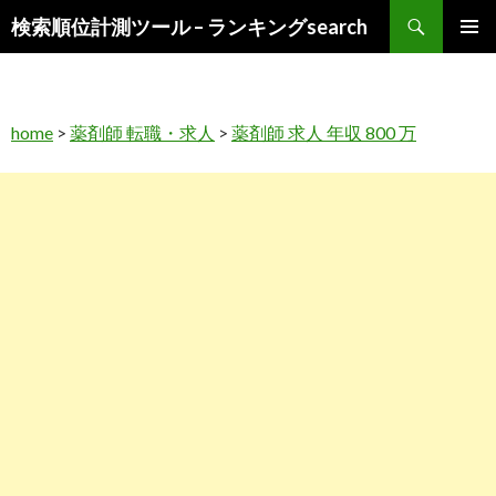
検
検索順位計測ツール – ランキングsearch
索
コ
メインメ
ン
ニュー
テ
ン
home
>
薬剤師 転職・求人
>
薬剤師 求人 年収 800 万
ツ
へ
ス
キ
ッ
プ