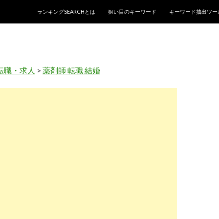
コンテンツへスキップ
ランキングSEARCHとは
狙い目のキーワード
キーワード抽出ツー
転職・求人
>
薬剤師 転職 結婚