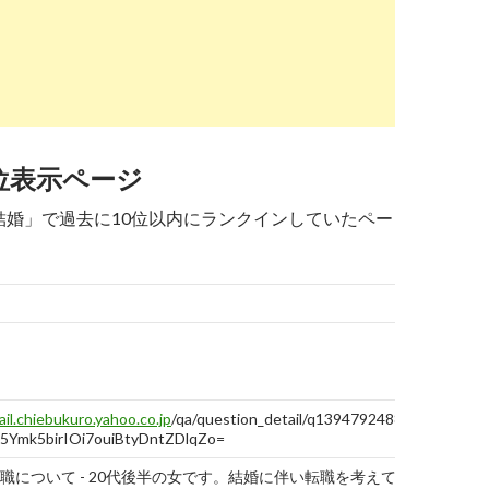
する
って最高の転職時期とは|正しい7つのタイミング
shokuagent-pro.com
/columns/100/
報告
する
女性薬剤師が知っておきたい8つのアドバイス｜厳選 転職 ...
位表示ページ
 結婚」で過去に10位以内にランクインしていたペー
enyakuzaishi.work
/marrywithwomanpharmacist/
報告
する
との結婚について考えてみた - 薬剤師転職物語
b.mediwis.com
/column/carrier/womenpharma/
報告
最終
する
記録
師が結婚すると、何が変わるのか？ | 薬剤師求人キャリアコラ
日
ail.chiebukuro.yahoo.co.jp
/qa/question_detail/q1394792488?
5
8
7
8
10
-
10
s5Ymk5birIOi7ouiBtyDntZDlqZo=
職について - 20代後半の女です。結婚に伴い転職を考えて
2019-