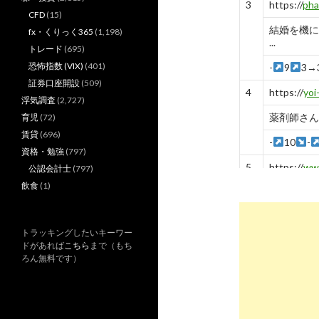
3
https://
pha
CFD
(15)
結婚を機に
fx・くりっく365
(1,198)
...
トレード
(695)
恐怖指数 (VIX)
(401)
-
9
3→
証券口座開設
(509)
4
https://
yoi
浮気調査
(2,727)
薬剤師さん
育児
(72)
賃貸
(696)
-
10
-
資格・勉強
(797)
5
https://
www
公認会計士
(797)
飲食
(1)
女性薬剤師
-
5
6
トラッキングしたいキーワー
6
http://
xn--
ドがあれば
こちら
まで（もち
ろん無料です）
薬剤師 結
1
3
2
7
https://
car