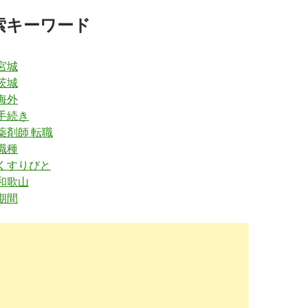
婚や妊娠での転職を成功させるには - ファーマップ
2018-
索キーワード
12-14
w.hop-job.com
/pharmacist/post-1635/
宮城
剤師体験談【31歳女性】結婚を機に転職、30分圏内でママ
2018-
茨城
10-05
海外
chi.yomiuri.co.jp
/t/2010/0224/297235.htm
 手続き
薬剤師 転職
格をお持ちの方におうかがいしたいのです : 生活・身近な話
2018-
10-05
職種
 くすりびと
uzaishi-navich.com
/column.php?archive_id=10
 和歌山
の転職は女性薬剤師の悩み（結婚・産休・育休）に有利 ...
2018-
期間
10-05
uri-jouhou.com
/pharmacist/shitumon/kekkon.html
を機に薬剤師が転職を検討するべき理由
2018-
07-27
.yakuzaishi-kyujin-job.com
/index-25.html