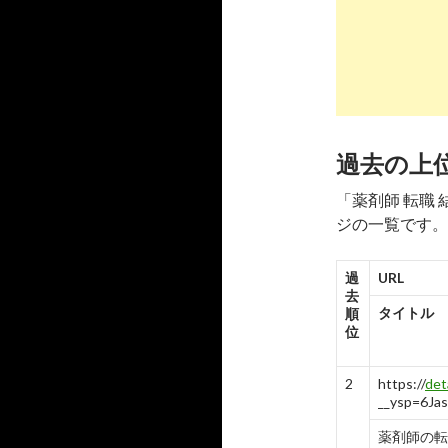
薬剤師にと
-
7
8
https://
ten
転職で悩む
過去の上
-
8
「薬剤師 転職
9
https://
hak
ジの一覧です。
女性薬剤師
-
9
過
URL
去
10
https://
pjo
タイトル
順
位
女性の薬剤
ム
2
https://
det
9
-
2
__ysp=6Ja
薬剤師の転