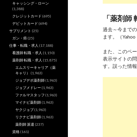
キャッシング・ローン
(1,388)
クレジットカード
(695)
「薬剤師 
デビットカード
(694)
過去～今までの
サプリメント
(25)
ます。（Yahoo
ガン・癌
(25)
仕事・転職・求人
(17,188)
また、このペー
看護師 転職・求人
(1,150)
表示サイトの問
薬剤師 転職・求人
(15,875)
す。誤った情報
エムスリーキャリア（薬
キャリ）
(1,963)
ジョブデポ薬剤師
(1,963)
ジョブメドレー
(1,963)
ファルマスタッフ
(1,963)
マイナビ薬剤師
(1,963)
ヤクジョブ
(1,963)
リクナビ薬剤師
(1,963)
薬剤師 派遣
(237)
資格
(161)