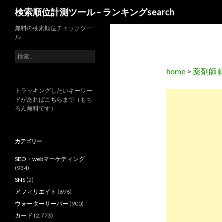
検
検索順位計測ツール – ランキングsearch
索
無料の検索順位チェックツー
ル
検
索
home
>
薬剤師 
:
トラッキングしたいキーワー
ドがあれば
こちら
まで（もち
ろん無料です）
カテゴリー
SEO・webマーケティング
(934)
SNS
(2)
アフィリエイト
(696)
ウォーターサーバー
(900)
カード
(2,773)