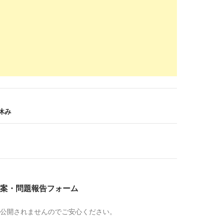
性の転職のタイミング | 薬剤師求人うさぎ
2018-
07-27
.richmondneighborhoods.org
/index-5.html
体験談 結婚を機に転職！年収大幅アップを実現しました
2018-
07-27
-shigoto.com
/【プロが回答】薬剤師は結婚後、パートと正
答】薬剤師は結婚後、パートと正社員どちらがお勧め？
2018-
07-27
 休み
yakuzaishi-kyujin-job.com
/index-25.html
性の転職のタイミング | 薬剤師求人うさぎ
2018-
06-15
od-of-pharmacist.hatenablog.com
/entry/MRの転職
R辞めたい…。転職体験談【女性】 - 薬剤師のメソッド
2018-
案・問題報告フォーム
06-15
yoku-plus.jp
/yakuzaishi/yakuzaishi-kekkongo-hatarakikata/
公開されませんのでご安心ください。