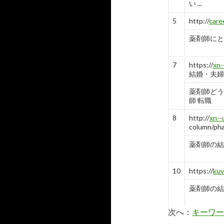
い ...
5
http://
care
薬剤師にと
7
https://
xn-
結婚・夫婦
薬剤師どう
師 転職
8
http://
xn--
column/pha
薬剤師の結
10
https://
kuv
薬剤師の結
次へ：
キーワー
8
https://
kuv