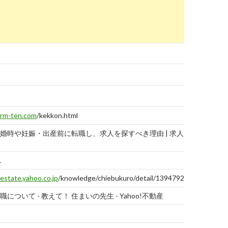
問題
報
告・
改善
の提
案
rm-ten.com
/kekkon.html
報告
する
婚時や妊娠・出産前に転職し、求人を探すべき理由 | 求人・転
1
lestate.yahoo.co.jp
/knowledge/chiebukuro/detail/1394792488/
報告
する
について - 教えて！ 住まいの先生 - Yahoo!不動産