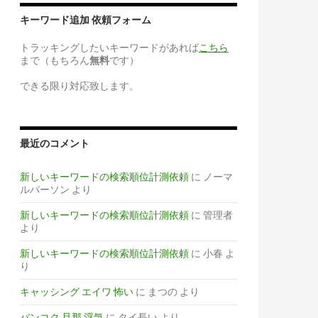
キーワード追加 依頼フォーム
トラッキングしたいキーワードがあれば
こちら
まで（もちろん
無料
です）
できる限り対応致します。
最近のコメント
新しいキーワードの検索順位計測依頼
に
ノーマ
ルパーソン
より
新しいキーワードの検索順位計測依頼
に
管理者
より
新しいキーワードの検索順位計測依頼
に
小春
よ
り
キャッシング エイワ 怖い
に
まつの
より
バンコク 旦那 浮気
に
タイ長い
より