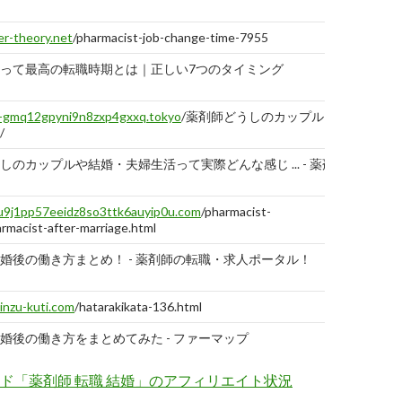
02-26
er-theory.net
/pharmacist-job-change-time-7955
って最高の転職時期とは｜正しい7つのタイミング
2019-
02-26
-gmq12gpyni9n8zxp4gxxq.tokyo
/薬剤師どうしのカップル・
/
しのカップルや結婚・夫婦生活って実際どんな感じ ... - 薬剤
2019-
02-26
u9j1pp57eeidz8so3ttk6auyip0u.com
/pharmacist-
rmacist-after-marriage.html
婚後の働き方まとめ！ - 薬剤師の転職・求人ポータル！
2019-
02-26
inzu-kuti.com
/hatarakikata-136.html
婚後の働き方をまとめてみた - ファーマップ
2019-
02-26
ド「薬剤師 転職 結婚」のアフィリエイト状況
inzu-kuti.com
/kekkon-tensyoku-43.html