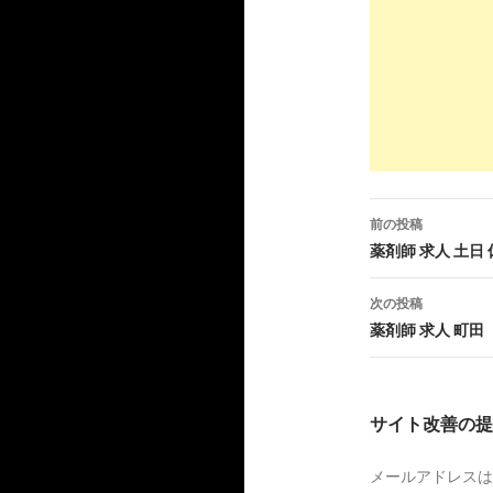
薬剤師、女
5
http://
www
薬剤師転職
9
https://
yoi
社員
【プロが回
前の投稿
投
薬剤師 求人 土日
3
http://
www.
稿
次の投稿
薬剤師、女
ナ
薬剤師 求人 町田
ビ
9
http://
meth
ゲ
【結婚】M
サイト改善の提
ー
10
http://
tens
メールアドレスは
シ