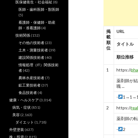
医保健衛生・社会福祉
(8)
医師・歯科医師・獣医師
(5)
看護師・保健師・助産
師・准看護師
(4)
掲
URL
技術関係
(152)
載
順
その他の技術者
(23)
タイトル
位
土木・測量技術者
(39)
順位推移
建設関係技術者
(40)
情報処理（IT）関係技術
1
https://
pha
者
(42)
農林水産技術者
(7)
薬剤師が結
鉱工業技術者
(37)
職 ...
食品技術者
(4)
-
1→1→
健康・ヘルスケア
(3,014)
病気・症状
(851)
2
https://
rea
美容
(2,163)
薬剤師の転職
ダイエット
(1,718)
-
2
外壁塗装
(637)
株・投資
(2,815)