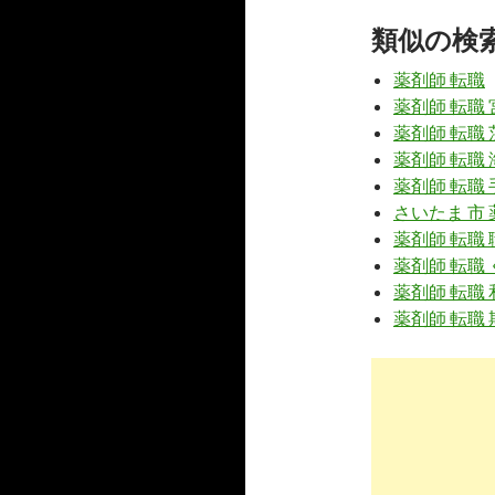
薬剤師が結
類似の検
4
https://
ww
薬剤師 転職
薬剤師 転職 
リクナビ薬
薬剤師 転職 
仲間 ...
薬剤師 転職 
6
http://
koma
薬剤師 転職
さいたま 市 
薬剤師の資
題 ...
薬剤師 転職 
薬剤師 転職
10
https://
yak
薬剤師 転職
調剤薬局へ
薬剤師 転職 
1
https://
kus
結婚や妊娠
3
https://
www