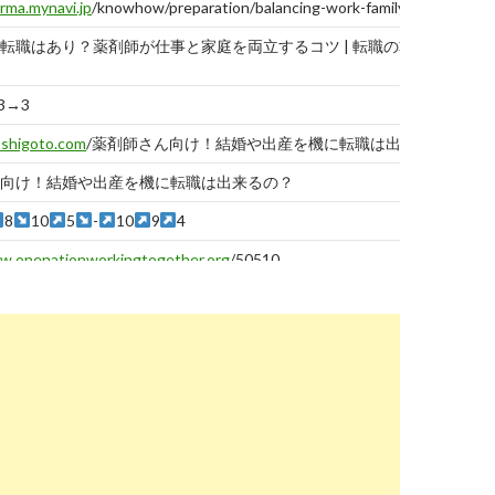
rma.mynavi.jp
/knowhow/preparation/balancing-work-family/
報告
する
転職はあり？薬剤師が仕事と家庭を両立するコツ | 転職の準備
3→3
-shigoto.com
/薬剤師さん向け！結婚や出産を機に転職は出来る
報告
する
向け！結婚や出産を機に転職は出来るの？
8
10
5
-
10
9
4
.onenationworkingtogether.org
/50510
報告
する
が結婚後に仕事と家庭を両立するためのポイント | 薬剤師の ...
3→3
2→2→2
3
6→6
5
8dry00aux1ajme6ln.jpn.org
/薬剤師結婚/
報告
する
婚を考えた転職を行うことで転職を成功に
3
4→4
2
1
7
9
10
eer-theory.net
/pharmacist-job-change-time-7955
報告