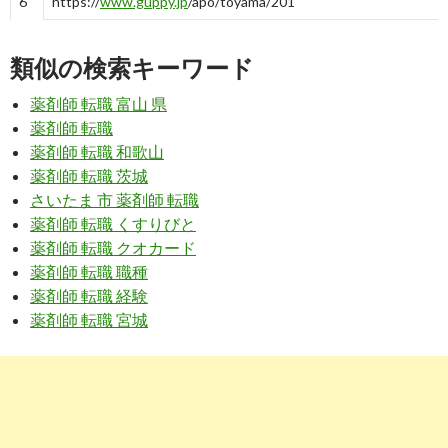
6
https://
www.guppy.jp
/apo/toyama/201
富山県富山市の薬剤師求人 グッピー｜薬剤師の転職・募集
類似の検索キーワード
10
https://
www.apo-mjob.com
/list/toyama
薬剤師 転職 富山 県
富山県の薬剤師求人・転職・募集 | アポプラス薬剤師
薬剤師 転職
薬剤師 転職 和歌山
薬剤師 転職 茨城
7
https://
www.yakuzaishi-kyujin.com
/jobs/toyama/
さいたま 市 薬剤師 転職
「富山県」薬剤師求人・募集・就職・転職情報 | 薬剤師求
薬剤師 転職 くすりびと
人.com
薬剤師 転職 クオカード
8
https://
www.apo-mjob.com
/toyama/
薬剤師 転職 職種
薬剤師 転職 経験
富山県 | 薬剤師の求人・転職・募集ならアポプラスメディカル
薬剤師 転職 宮城
ジョブ
7
https://
dic.nikkeihr.co.jp
/joboffer/list_area/toyama/
富山県の薬剤師求人検索結果｜薬剤師転職は日経DIキャリア
8
https://
dic.nikkeihr.co.jp
/joboffer/list_area/toyama/813/