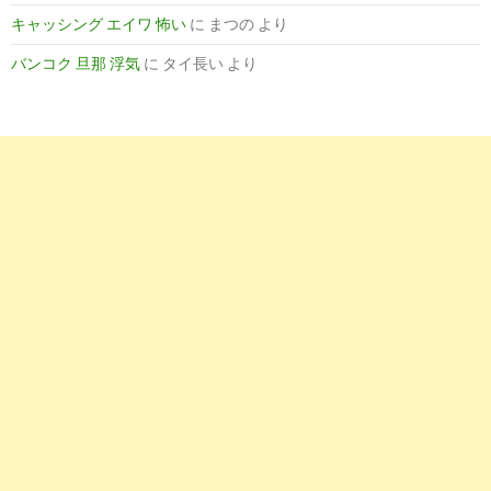
キャッシング エイワ 怖い
に
まつの
より
バンコク 旦那 浮気
に
タイ長い
より