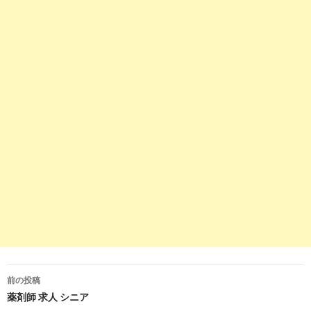
富山県・富山市の薬剤師求人検索結果｜薬剤師転職は日経DIキ
ャリア
2
https://
pcareer.m3.com
/positions/prefs/toyama/nid/408/list/1
富山県、企業の薬剤師求人一覧｜ 薬キャリ by m3.com
8
https://
www.38-8931.com
/job/toyama/
富山県の薬剤師求人・転職・募集・派遣｜ファルマスタッフ
9
https://
r-yakuzaishi.net
/premier/pref/16/
富山県の薬剤師求人・アルバイト特集 | 薬剤師求人プレミア -
薬剤師ネット
7
https://
yakuzaishi-tenshoku.com
/search/prefecture_code=17
富山県の薬剤師の求人・転職・募集情報なら【薬剤師求人＠日
本調剤】
前の投稿
投
薬剤師 求人 シニア
8
http://
yaku-job.com
/toyama_area/16201_city/