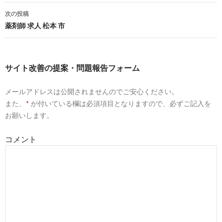
稿
富山市薬剤師求人一覧 | 薬剤師求人のヤクジョブ
次の投稿
ナ
薬剤師 求人 松本 市
8
http://
www.marcostaff.co.jp
/
ビ
富山県石川県福井県新潟県の薬剤師転職看護師求人｜薬剤師の
ゲ
転職 ...
サイト改善の提案・問題報告フォーム
ー
10
http://
yaku-job.com
/toyama_area/
メールアドレスは公開されませんのでご安心ください。
シ
富山県の薬剤師求人一覧 | 薬剤師求人のヤクジョブ
また、
*
が付いている欄は必須項目となりますので、必ずご記入を
ョ
お願いします。
3
http://
jp.indeed.com
/薬剤師関連の求人富山県-富山市
ン
コメント
薬剤師の求人 - 富山県 富山市| Indeed.com