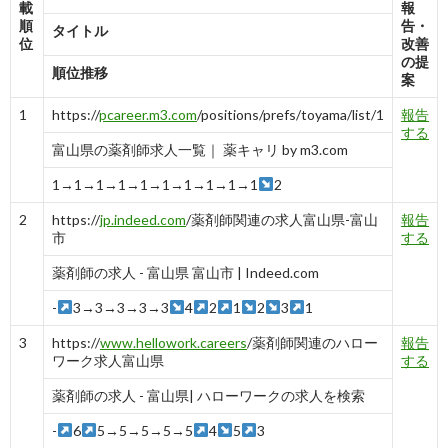
載
報
順
告・
タイトル
位
改善
の提
順位推移
案
1
https://
pcareer.m3.com
/positions/prefs/toyama/list/1
報告
する
富山県の薬剤師求人一覧｜ 薬キャリ by m3.com
1→1→1→1→1→1→1→1→1→1
2
2
https://
jp.indeed.com
/薬剤師関連の求人富山県-富山
報告
市
する
薬剤師の求人 - 富山県 富山市 | Indeed.com
-
3→3→3→3→3
4
2
1
2
3
1
3
https://
www.hellowork.careers
/薬剤師関連のハロー
報告
ワーク求人富山県
する
薬剤師の求人 - 富山県| ハローワークの求人を検索
-
6
5→5→5→5→5
4
5
3