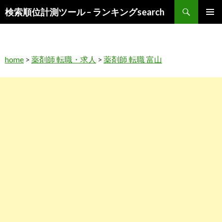
検
検索順位計測ツール – ランキングsearch
索
コ
メインメ
ン
ニュー
テ
ン
home
>
薬剤師 転職・求人
>
薬剤師 転職 富山
ツ
へ
ス
キ
ッ
プ