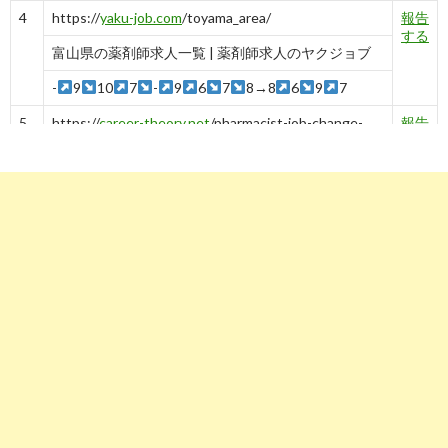
4
https://
yaku-job.com
/toyama_area/
報告
する
富山県の薬剤師求人一覧 | 薬剤師求人のヤクジョブ
-
9
10
7
-
9
6
7
8→8
6
9
7
5
https://
career-theory.net
/pharmacist-job-change-
報告
toyama-11544
する
富山で転職したい薬剤師を100%成功に導く全知識
-
5
6
https://
www.38-8931.com
/toyama/
報告
する
富山県の薬剤師求人・転職・募集・派遣｜ファルマ
スタッフ
-
10
-
9
7
6
7
8
6
7
https://
rikunabi-yakuzaishi.jp
/toyama/
報告
する
富山県で募集中の薬剤師求人・転職情報【リクナビ
薬剤師】