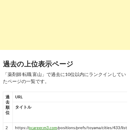
9
7
5
6→6→6
4
5→5
4→4
8
https://
pharma.mynavi.jp
/r/pr_toyama/
報告
する
富山県の薬剤師求人・転職・募集なら【マイナビ薬
剤師】| 満足度No.1
5
4
6
4
5→5→5
6→6
5→5
9
https://
www.pharmama.net
/post-1135/
報告
する
富山県で転職する薬剤師が知っておきたいこと｜年
過去の上位表示ページ
収・求人動向 ...
「薬剤師 転職 富山」で過去に10位以内にランクインしてい
-
9
たページの一覧です。
10
https://
www.gori-yaku.jp
/job/?pref=90
報告
する
薬剤師求人検索結果-富山県｜転職ゴリ薬
過
URL
去
-
9
-
10
-
10
-
10
タイトル
順
位
2
https://
pcareer.m3.com
/positions/prefs/toyama/cities/433/list/