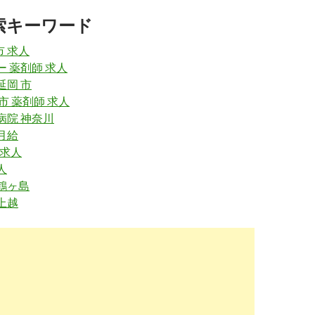
.cme-pharmacist.jp
/mother/
索キーワード
として活躍する | 薬剤師の求人・転職なら【CME薬剤師】
2019-
08-05
市 求人
ー 薬剤師 求人
w.hop-job.com
/pharmacist/post-510/
延岡 市
立するママ薬剤師の働き方を紹介！復職求人の探し方Q&A
2019-
 市 薬剤師 求人
08-05
病院 神奈川
月給
rma.mynavi.jp
/knowhow/preparation/housewife/
 求人
・ママ薬剤師が即戦力な理由｜おすすめ職場と転職ポイン
2019-
人
08-05
 鶴ヶ島
w.pharmama.net
/carrier/part-time/
上越
師のパート求人は高時給だと要注意！賢いママの3つの視点
2019-
01-20
yaka.net
/3822/
さんの仕事探しにオススメの転職サイト5選 | 薬師専科
2019-
01-20