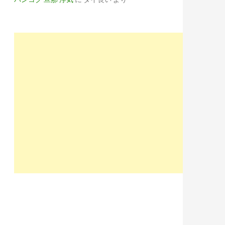
HJhZXRnBHBvcwMxBHNlYwNzcgRzbGsDdGl0bGU-/SIG=11g12ft9b/EXP=1
Y1Z3BjBHBvcwMyBHNlYwNzcgRzbGsDdGl0bGU-/SIG=11m4e1oes/EXP=15
FianZ2BHBvcwMzBHNlYwNzcgRzbGsDdGl0bGU-/SIG=12bof143q/EXP=1597