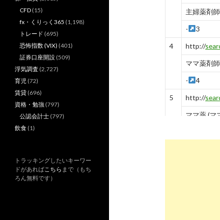
CFD
(15)
主婦薬剤師
fx・くりっく365
(1,198)
-
3
トレード
(695)
恐怖指数 (VIX)
(401)
4
http://
sear
証券口座開設
(509)
ママ薬剤師
浮気調査
(2,727)
-
4
育児
(72)
賃貸
(696)
5
http://
sear
資格・勉強
(797)
ママ薬 (マ
公認会計士
(797)
飲食
(1)
-
5
6
http://
sear
トラッキングしたいキーワー
ママ 薬剤
ドがあれば
こちら
まで（もち
ろん無料です）
-
6
7
http://
sear
ママ薬剤師