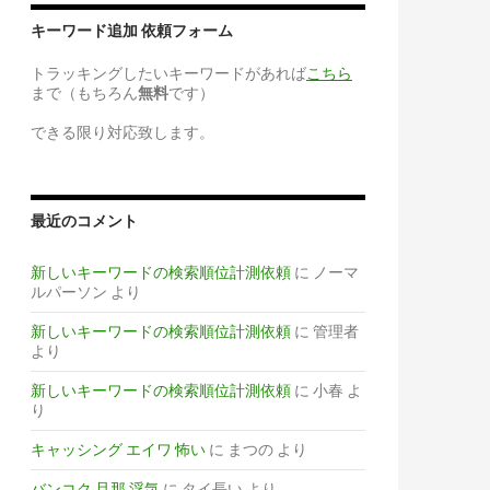
キーワード追加 依頼フォーム
トラッキングしたいキーワードがあれば
こちら
まで（もちろん
無料
です）
できる限り対応致します。
最近のコメント
新しいキーワードの検索順位計測依頼
に
ノーマ
ルパーソン
より
新しいキーワードの検索順位計測依頼
に
管理者
より
新しいキーワードの検索順位計測依頼
に
小春
よ
り
キャッシング エイワ 怖い
に
まつの
より
バンコク 旦那 浮気
に
タイ長い
より