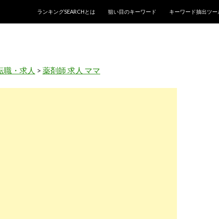
コンテンツへスキップ
ランキングSEARCHとは
狙い目のキーワード
キーワード抽出ツー
転職・求人
>
薬剤師 求人 ママ