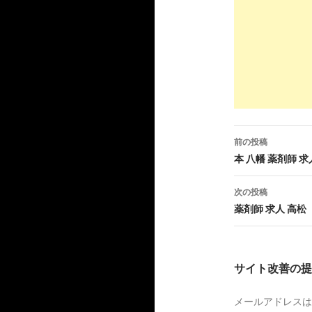
9
http://
yaku
ママ薬剤師
10
https://
www
子育て 薬剤師の
10
https://
www
前の投稿
薬剤師求人
投
本 八幡 薬剤師 求
稿
8
https://
ww
次の投稿
ナ
薬剤師 求人 高松
ママ薬剤師
ビ
9
https://
www
ゲ
サイト改善の提
薬剤師求人
ー
メールアドレスは
シ
2
https://
pca