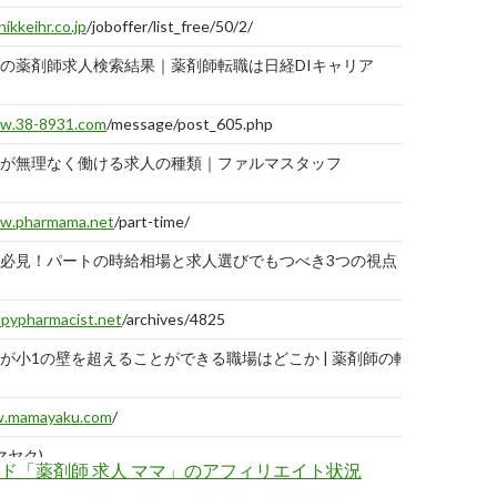
nikkeihr.co.jp
/joboffer/list_free/50/2/
の薬剤師求人検索結果｜薬剤師転職は日経DIキャリア
2019-
08-05
w.38-8931.com
/message/post_605.php
が無理なく働ける求人の種類｜ファルマスタッフ
2019-
08-05
w.pharmama.net
/part-time/
必見！パートの時給相場と求人選びでもつべき3つの視点
2019-
08-05
pypharmacist.net
/archives/4825
が小1の壁を超えることができる職場はどこか | 薬剤師の転
2019-
08-05
.mamayaku.com
/
マヤク)
2019-
ド「薬剤師 求人 ママ」のアフィリエイト状況
08-05