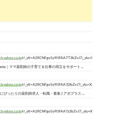
ch.yahoo.co.jp
/r/_ylt=A2RCNFgo5y9fJFAA7T3bZvJ7;_ylu=X3oDMTBtN
ama｜ママ薬剤師の子育て＆仕事の両立をサポート ...
ch.yahoo.co.jp
/r/_ylt=A2RCNFgo5y9fJFAA7j3bZvJ7;_ylu=X3oDMTBtdT
にぴったりの薬剤師求人・転職・募集 | アポプラス ...
ch.yahoo.co.jp
/r/_ylt=A2RCNFgo5y9fJFAA7z3bZvJ7;_ylu=X3oDMTBtbm