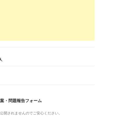
zaishi-10syoku.info
/
必見！週1日から仕事を始めるマル秘マニュアル
2019-
01-20
.careerjet.jp
/子育て-薬剤師-仕事.html
求人 | Careerjet.jp
2019-
01-20
.gori-yaku.jp
/job/?ptype=17986&p=189
検索結果-ママさん働く｜転職ゴリ薬
2018-
人
11-12
w.hop-job.com
/pharmacist/post-9596/
でも安心のパート求人｜子ども最優先で働きたい！|HOP ...
2018-
10-25
.gori-yaku.jp
/job/?ptype=17986&p=10
案・問題報告フォーム
検索結果-ママさん働く｜転職ゴリ薬
2018-
10-25
公開されませんのでご安心ください。
reer.m3.com
/mama/inquiries/job-search?right_column=5