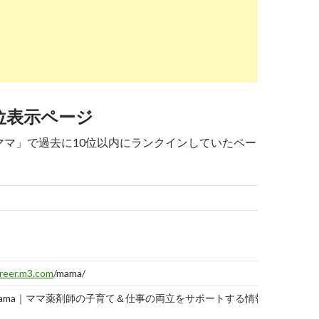
ch.yahoo.co.jp
/r/_ylt=A2RCNFgo5y9fJFAA9D3bZvJ7;_ylu=X3oDMTBtY2
の求人探し｜小1の壁を超えることができる職場は ...
位表示ページ
ch.yahoo.co.jp
/r/_ylt=A2RCNFgo5y9fJFAA9T3bZvJ7;_ylu=X3oDMTBtN
 ママ」で過去に10位以内にランクインしていたペー
して活躍する | 薬剤師の求人・転職なら【CME ...
ch.yahoo.co.jp
/r/_ylt=A2RCNFgo5y9fJFAA9j3bZvJ7;_ylu=X3oDMTB
 | ファーマボックス 薬剤師専用 求人×PRサイト
最終
記録
日
reer.m3.com
/mama/
ama｜ママ薬剤師の子育て＆仕事の両立をサポートする情報
2019-
08-05