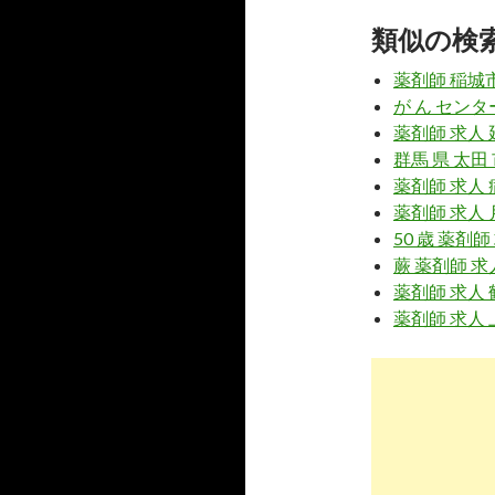
7
https://
www
類似の検
ママ薬剤師
薬剤師 稲城
が ん センタ
8
https://
ww
薬剤師 求人 
子育てと両
群馬 県 太田
も ...
薬剤師 求人 
薬剤師 求人 
9
https://
pha
50 歳 薬剤師
主婦薬剤師
蕨 薬剤師 求
ト ...
薬剤師 求人
5
https://
ww
薬剤師 求人 
なぜ？薬剤
8
https://
sko
ママ薬剤師