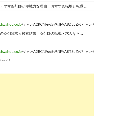
・ママ薬剤師が即戦力な理由｜おすすめ職場と転職 ...
ch.yahoo.co.jp
/r/_ylt=A2RCNFgo5y9fJFAA8D3bZvJ7;_ylu=X3oDMTBtM3M
の薬剤師求人検索結果｜薬剤師の転職・求人なら ...
ch.yahoo.co.jp
/r/_ylt=A2RCNFgo5y9fJFAA8T3bZvJ7;_ylu=X3oDMTBta
マヤク)
ch.yahoo.co.jp
/r/_ylt=A2RCNFgo5y9fJFAA8j3bZvJ7;_ylu=X3oDMTBtdH
師の求人・仕事｜スタンバイ
ch.yahoo.co.jp
/r/_ylt=A2RCNFgo5y9fJFAA8z3bZvJ7;_ylu=X3oDMTBtdm
が無理なく働ける求人の種類｜薬剤師求人・転職 ...