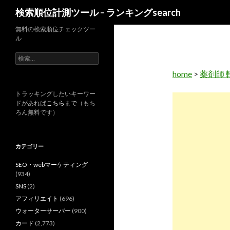
検
検索順位計測ツール – ランキングsearch
索
無料の検索順位チェックツー
ル
検
索
home
>
薬剤師 
:
トラッキングしたいキーワー
ドがあれば
こちら
まで（もち
ろん無料です）
カテゴリー
SEO・webマーケティング
(934)
SNS
(2)
アフィリエイト
(696)
ウォーターサーバー
(900)
カード
(2,773)