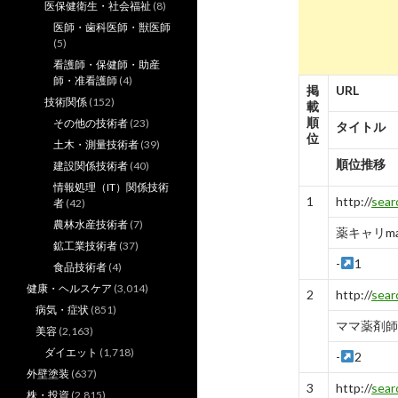
医保健衛生・社会福祉
(8)
医師・歯科医師・獣医師
(5)
看護師・保健師・助産
師・准看護師
(4)
掲
URL
技術関係
(152)
載
順
その他の技術者
(23)
タイトル
位
土木・測量技術者
(39)
順位推移
建設関係技術者
(40)
情報処理（IT）関係技術
1
http://
sear
者
(42)
農林水産技術者
(7)
薬キャリm
鉱工業技術者
(37)
-
1
食品技術者
(4)
健康・ヘルスケア
(3,014)
2
http://
sear
病気・症状
(851)
ママ薬剤師
美容
(2,163)
ダイエット
(1,718)
-
2
外壁塗装
(637)
3
http://
sear
株・投資
(2,815)