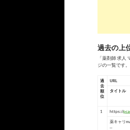
-
7
8
http://
sear
ママ薬剤師
-
8
過去の上
9
http://
sear
「薬剤師 求人
ママ薬剤師と
ジの一覧です。
-
9
10
http://
sear
過
URL
去
ママ薬剤師
タイトル
順
位
-
10
1
https://
pca
薬キャリm
...