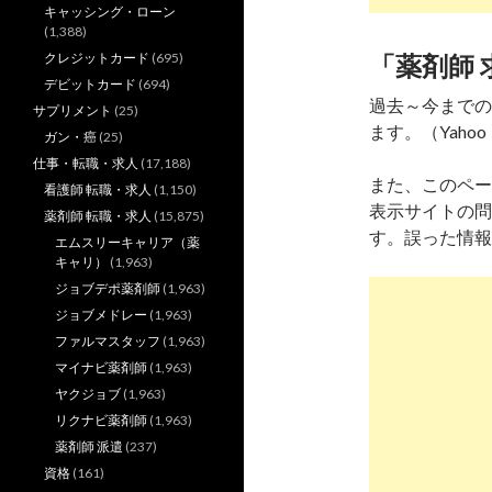
キャッシング・ローン
(1,388)
クレジットカード
(695)
「薬剤師 
デビットカード
(694)
過去～今までの
サプリメント
(25)
ます。（Yahoo
ガン・癌
(25)
仕事・転職・求人
(17,188)
また、このペー
看護師 転職・求人
(1,150)
表示サイトの問
薬剤師 転職・求人
(15,875)
す。誤った情報
エムスリーキャリア（薬
キャリ）
(1,963)
ジョブデポ薬剤師
(1,963)
ジョブメドレー
(1,963)
ファルマスタッフ
(1,963)
マイナビ薬剤師
(1,963)
ヤクジョブ
(1,963)
リクナビ薬剤師
(1,963)
薬剤師 派遣
(237)
資格
(161)