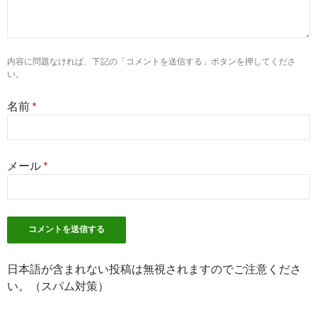
9
https://
www.guppy.jp
/apo/kumamoto/531
熊本県天草郡苓北町の薬剤師求人 グッピー｜薬剤師の転
内容に問題なければ、下記の「コメントを送信する」ボタンを押してくださ
職・募集
い。
2
http://
jp.indeed.com
/薬剤師関連の求人熊本県-天草市
名前
*
薬剤師の求人 - 熊本県 天草市 | Indeed.com
8
https://
www.yakuzaishi-
メール
*
kyujin.com
/jobs/kumamoto/amakusagun/
熊本県 天草郡の薬剤師求人・募集・就職・転職情報 | 薬剤
師求人.com
5
http://
jp.indeed.com
/天草調剤薬局関連の求人
天草調剤薬局の求人| Indeed.com
日本語が含まれない投稿は無視されますのでご注意くださ
い。（スパム対策）
7
http://
jp.indeed.com
/調剤薬局関連の求人熊本県-天草市