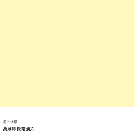
10
https://
www.guppy.jp
/apo/kumamoto/215
熊本県天草市の薬剤師求人 グッピー｜薬剤師の転職・募集
2
https://
jp.indeed.com
/調剤薬局関連の求人熊本県-天草市
調剤薬局の求人 - 熊本県 天草市 | Indeed (インディード)
3
https://
jp.indeed.com
/薬剤師-管理薬剤師関連の求人天草市
薬剤師 管理薬剤師の求人 - 熊本県 天草市 | Indeed (インデ
ィード)
10
http://
xn--y8j8gp40ggidz8shppfgfrm3b7bq.com
/熊本県天
草市＿薬剤師求人/
【新着】熊本県天草市の薬剤師求人情報｜薬剤師求人検索
くん
2
https://
jp.indeed.com
/薬剤師関連の求人天草市
前の投稿
投
薬剤師 転職 漢方
薬剤師の求人 - 熊本県 天草市 | Indeed.com