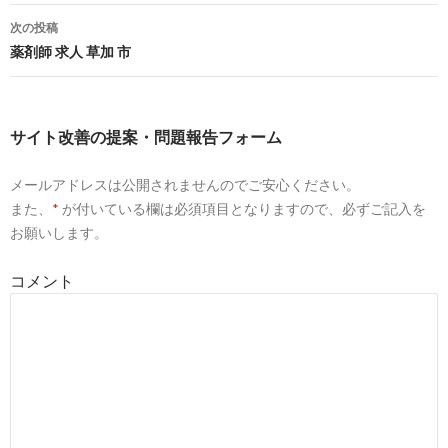
稿
次の投稿
3
http://
jp.indeed.com
/薬剤師-管理薬剤師関連の求人熊本県-
ナ
薬剤師 求人 草加 市
天草市
ビ
薬剤師 管理薬剤師の求人 - 熊本県 天草市| Indeed.com
ゲ
サイト改善の提案・問題報告フォーム
10
https://
www.38-8931.com
/job/kumamoto/amakusa.html
ー
天草市（熊本県）の薬剤師求人・転職・募集・派遣｜ファ
メールアドレスは公開されませんのでご安心ください。
シ
ルマスタッフ
また、
*
が付いている欄は必須項目となりますので、必ずご記入を
ョ
お願いします。
10
https://
yakuzaishi-tenshoku.com
/search/keyword=天草市
ン
天草市の薬剤師の求人・転職・募集情報なら【薬剤師求人
コメント
＠日本調剤】
9
https://
www.apo-mjob.com
/211704/
天草市【三角駅】【常勤薬剤師/求人】 美しい海を見渡せる
温暖な気候 ...
7
http://
yaku-job.com
/kumamoto_area/43215_city/
天草市薬剤師求人一覧 | 薬剤師求人のヤクジョブ