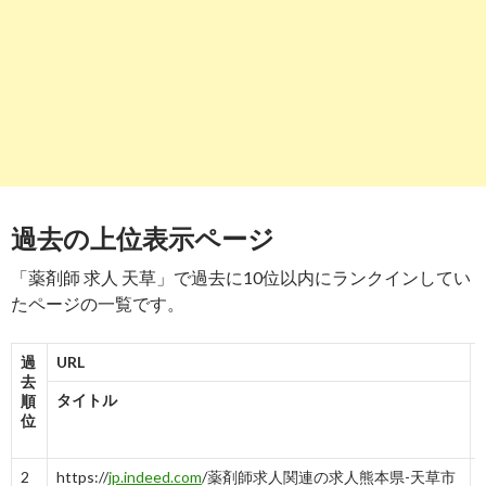
8
https://
job-medley.com
/apo/54081/
【月給75万円も目指せる！】株式会社ふれんず薬局の薬剤師求人 .
-
8
9
https://
jp.stanby.com
/r_19bdda82015845f0715a3eb3e95564b
薬剤師の求人・仕事-熊本県天草市｜スタンバイ
-
9
過去の上位表示ページ
「薬剤師 求人 天草」で過去に10位以内にランクインしてい
たページの一覧です。
過
URL
去
タイトル
順
位
2
https://
jp.indeed.com
/薬剤師求人関連の求人熊本県-天草市