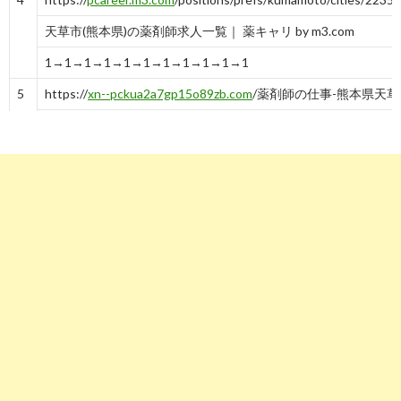
天草市(熊本県)の薬剤師求人一覧｜ 薬キャリ by m3.com
1→1→1→1→1→1→1→1→1→1→1
5
https://
xn--pckua2a7gp15o89zb.com
/薬剤師の仕事-熊本県天草
求人ボックス｜薬剤師の仕事・求人 - 熊本県 天草市
-
5
6
https://
pharma.mynavi.jp
/r/pr_kumamoto/ci_43215/
天草市の薬剤師求人・転職・募集なら【マイナビ薬剤師】| 満
No.1
6
9
10
8
9
6
4
3
9
7
6
7
https://
job-medley.com
/apo/244349/
河浦薬局の薬剤師求人情報（正職員）- 熊本県天草市| ジョブメ
ー
-
7