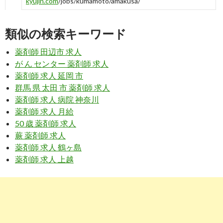
kyujin.com
/jobs/kumamoto/amakusa/
「熊本県 天草市」薬剤師求人・募集・就職・転職情報 | 薬
剤師求人.com
類似の検索キーワード
2
https://
jp.indeed.com
/薬剤師-病院関連の求人熊本県-天草市
薬剤師 田辺市 求人
薬剤師 病院の求人 - 熊本県 天草市 | 仕事探し | Indeed (イン
が ん センター 薬剤師 求人
ディード)
薬剤師 求人 延岡 市
群馬 県 太田 市 薬剤師 求人
7
https://
dic.nikkeihr.co.jp
/joboffer/list_area/kumamoto/1737/
薬剤師 求人 病院 神奈川
熊本県・天草市の薬剤師求人検索結果｜薬剤師転職は日経
薬剤師 求人 月給
DIキャリア
50 歳 薬剤師 求人
2
https://
jp.indeed.com
/薬剤師-管理薬剤師関連の求人熊本県-
蕨 薬剤師 求人
天草市
薬剤師 求人 鶴ヶ島
薬剤師 求人 上越
薬剤師 管理薬剤師の求人 - 熊本県 天草市 | Indeed (インデ
ィード)
5
https://
www.hellowork.careers
/薬剤師関連のハローワーク
求人熊本県 天草郡苓北町
薬剤師の求人 - 熊本県 天草郡苓北町| ハローワークの求人を
検索