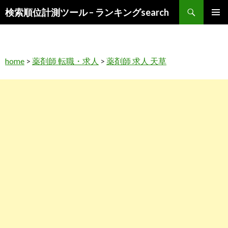
検
検索順位計測ツール – ランキングsearch
索
コ
メインメ
ン
ニュー
テ
ン
home
>
薬剤師 転職・求人
>
薬剤師 求人 天草
ツ
へ
ス
キ
ッ
プ