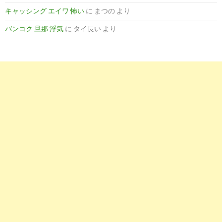
キャッシング エイワ 怖い
に
まつの
より
バンコク 旦那 浮気
に
タイ長い
より