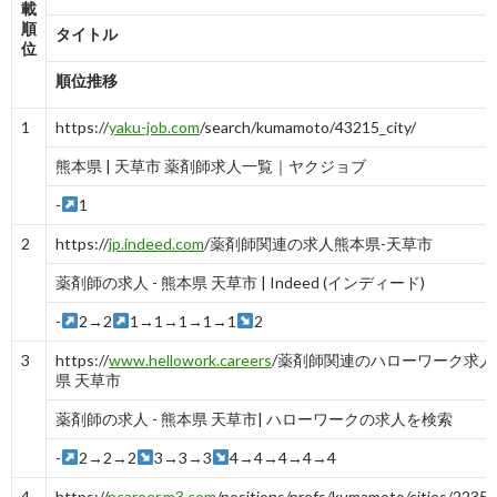
載
順
タイトル
位
順位推移
1
https://
yaku-job.com
/search/kumamoto/43215_city/
熊本県 | 天草市 薬剤師求人一覧｜ヤクジョブ
-
1
2
https://
jp.indeed.com
/薬剤師関連の求人熊本県-天草市
薬剤師の求人 - 熊本県 天草市 | Indeed (インディード)
-
2→2
1→1→1→1→1
2
3
https://
www.hellowork.careers
/薬剤師関連のハローワーク求人
県 天草市
薬剤師の求人 - 熊本県 天草市| ハローワークの求人を検索
-
2→2→2
3→3→3
4→4→4→4→4
4
https://
pcareer.m3.com
/positions/prefs/kumamoto/cities/2235/l