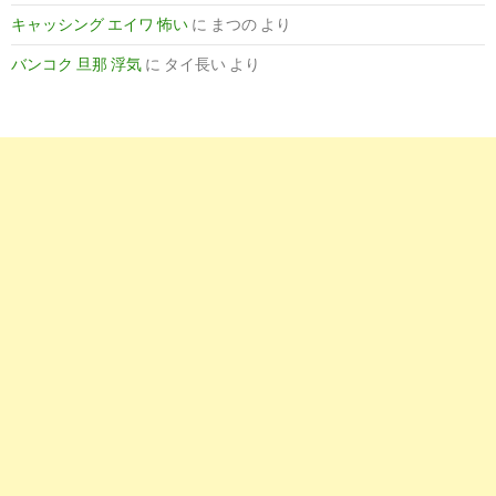
キャッシング エイワ 怖い
に
まつの
より
バンコク 旦那 浮気
に
タイ長い
より