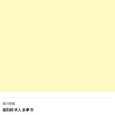
9
https://
www.gori-yaku.jp
/job/detail.php?id=287569
埼玉県和光市の薬局(287569)｜薬剤師求人情報｜転職ゴリ薬
10
https://
www.38-8931.com
/job/saitama/wako.html
和光市（埼玉県）の薬剤師求人・転職・募集・派遣｜ファル
マスタッフ
2
http://
jp.indeed.com
/薬剤師求人関連の求人埼玉県-和光市
薬剤師求人の求人 - 埼玉県 和光市| Indeed.com
3
https://
jp.indeed.com
/薬剤師関連の求人和光市
埼玉県 和光市で募集中の薬剤師の求人 | Indeed (インディー
ド)
8
https://
www.yakuzaishi-
kyujin.com
/jobs/showListByKeyword/0/和光市駅/
前の投稿
投
薬剤師 求人 多摩 市
「和光市駅」を含む薬剤師求人・募集・就職・転職情報 | 薬