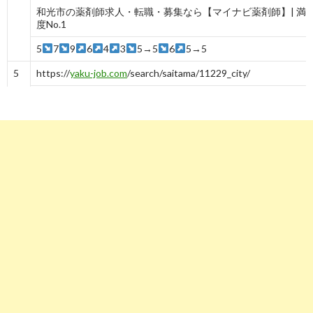
和光市の薬剤師求人・転職・募集なら【マイナビ薬剤師】| 満
度No.1
5
7
9
6
4
3
5→5
6
5→5
5
https://
yaku-job.com
/search/saitama/11229_city/
和光市 薬剤師求人一覧｜ヤクジョブ - クラシスのヤクジョブ
-
5
6
https://
dic.nikkeihr.co.jp
/joboffer/list_area/saitama/558/
埼玉県・和光市の薬剤師求人検索結果｜薬剤師転職は日経DIキ
ャリア
4→4
5
7
6
5
6→6
7
8→8
7
https://
xn--pckua2a7gp15o89zb.com
/調剤薬局-薬剤師の仕事-
埼玉県和光市
求人ボックス｜調剤薬局 薬剤師の仕事・求人 - 埼玉県 和光市
-
9
-
7
-
9
7