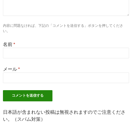
和光市の自動車通勤可の薬剤師求人・転職情報【リクナビ薬
剤師】
10
http://
xn--y8j8gp40ggidz8shppfgfrm3b7bq.com
/埼玉県和光市
＿薬剤師求人/
内容に問題なければ、下記の「コメントを送信する」ボタンを押してくださ
い。
【新着】埼玉県和光市の薬剤師求人情報｜薬剤師求人検索く
ん
名前
*
2
http://
yaku-job.com
/saitama_area/11229_city/
和光市薬剤師求人一覧 | 薬剤師求人のヤクジョブ
メール
*
9
https://
www.yakuzaishi-
kyujin.com
/jobs/saitama/wako/feature-20/
埼玉県 和光市 派遣社員の薬剤師求人・募集・就職・転職情報
| 薬剤師 ...
10
https://
townwork.net
/saitama/ct_sa55526/jc_002/jmc_00215/
日本語が含まれない投稿は無視されますのでご注意くださ
い。（スパム対策）
和光市・ドラッグストア・薬局・化粧品販売のアルバイト・
バイト求人情報 ...