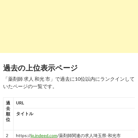
8
https://
jp.stanby.com
/r_f9edf14a3fb08088d84023f21694bb88
薬剤師の求人・仕事-埼玉県和光市｜スタンバイ
-
10→10
-
8
9
https://
www.38-
8931.com
/saitama/12494/industry_1/employment_1/id_77437/
【和光市】≪18時終業≫ 年収600万円迄相談OK 残業少なめ 薬
局 ...
過去の上位表示ページ
-
9
10
https://
www.pharmate.jp
/pre_search/saitama/wakoshi
「薬剤師 求人 和光 市」で過去に10位以内にランクインして
いたページの一覧です。
| 和光市(埼玉県)の薬剤師派遣・求人情報 | ファルメイト
-
10
過
URL
去
タイトル
順
位
2
https://
jp.indeed.com
/薬剤師関連の求人埼玉県-和光市