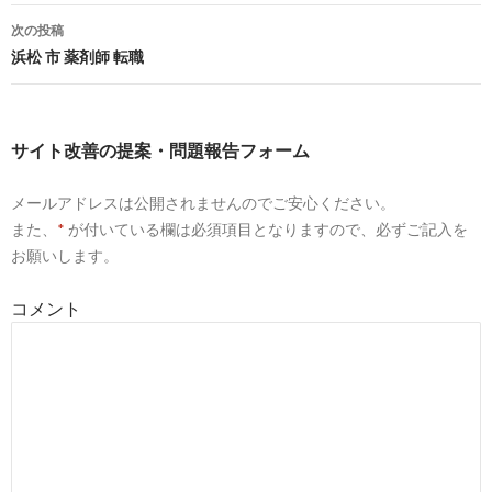
剤師求人.com
稿
次の投稿
9
https://
www.guppy.jp
/apo/saitama/229
ナ
浜松 市 薬剤師 転職
埼玉県和光市の薬剤師求人 グッピー｜薬剤師の転職・募集
ビ
ゲ
3
http://
jp.indeed.com
/薬剤師求人関連の求人埼玉県-和光市-和
サイト改善の提案・問題報告フォーム
光市駅
ー
薬剤師求人の求人 - 埼玉県 和光市 和光市駅 | Indeed (インディ
メールアドレスは公開されませんのでご安心ください。
シ
ード)
また、
*
が付いている欄は必須項目となりますので、必ずご記入を
ョ
お願いします。
10
https://
www.yakuzaishi-kyujin.com
/jobs/saitama/wako/
ン
「埼玉県 和光市」薬剤師求人・募集・就職・転職情報 | 薬剤
コメント
師求人.com
8
https://
www.gori-yaku.jp
/job/detail.php?id=272254
埼玉県和光市の病院(272254)｜薬剤師求人情報｜転職ゴリ薬
7
https://
rikunabi-yakuzaishi.jp
/saitama/city-11229/condition-
94/