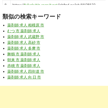
9
https://
fujiyakuhin-recruit.net
/jobfind-pc/job/All/28122
ドラッグセイムス和光本町薬局 【アルバイト・パート】薬剤
類似の検索キーワード
師の求人詳細
薬剤師 求人 相模原 市
8
https://
www.38-8931.com
/saitama/12494/
むつ 市 薬剤師 求人
和光市の薬剤師求人・転職・募集・派遣｜ファルマスタッフ
薬剤師 求人 武蔵野 市
薬剤師 求人 高砂 市
10
https://
www.co-medical.com
/apo/saitama/city565/
薬剤師 求人 多摩 市
舞鶴 市 薬剤師 求人
和光市の薬剤師求人 | 直接応募ならコメディカルドットコム
朝来 市 薬剤師 求人
赤穂 市 薬剤師 求人
3
http://
jp.indeed.com
/薬剤師関連の求人埼玉県-和光市
薬剤師 求人 四街道 市
薬剤師 求人 向 日 市
薬剤師の求人 - 埼玉県 和光市 | Indeed (インディード)
7
https://
rikunabi-yakuzaishi.jp
/saitama/city-11229/station-
2008/
和光市駅（和光市）の薬剤師求人・転職情報【リクナビ薬剤
師】