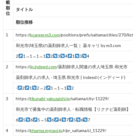
載
順
タイトル
位
順位推移
1
https://
pcareer.m3.com
/positions/prefs/saitama/cities/270/list/
和光市(埼玉県)の薬剤師求人一覧｜ 薬キャリ by m3.com
2
1→1→1→1
2
3
4
1
3
4
2
https://
jp.indeed.com
/薬剤師求人関連の求人埼玉県-和光市
薬剤師求人の求人 - 埼玉県 和光市 | Indeed (インディード)
-
2
1
2→2
1→1→1
2
3
https://
rikunabi-yakuzaishi.jp
/saitama/city-11229/
和光市で募集中の薬剤師求人・転職情報【リクナビ薬剤師】
6
5
6
5→5
6
4
7
5
6
7
4
https://
pharma.mynavi.jp
/r/pr_saitama/ci_11229/