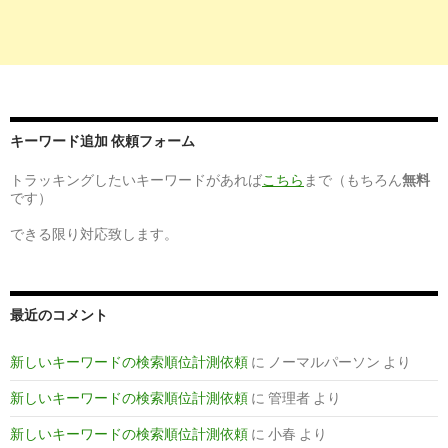
求人.com
8
http://
www.pharmacist-square.com
/saitama/city147/
埼玉県和光市の薬剤師 求人・転職・就職・派遣・募集情報｜
薬剤師求人 ...
キーワード追加 依頼フォーム
トラッキングしたいキーワードがあれば
こちら
まで（もちろん
無料
です）
できる限り対応致します。
最近のコメント
新しいキーワードの検索順位計測依頼
に
ノーマルパーソン
より
新しいキーワードの検索順位計測依頼
に
管理者
より
新しいキーワードの検索順位計測依頼
に
小春
より