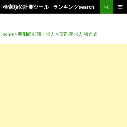
検
検索順位計測ツール – ランキングsearch
索
コ
メインメ
ン
ニュー
テ
ン
home
>
薬剤師 転職・求人
>
薬剤師 求人 和光 市
ツ
へ
ス
キ
ッ
プ