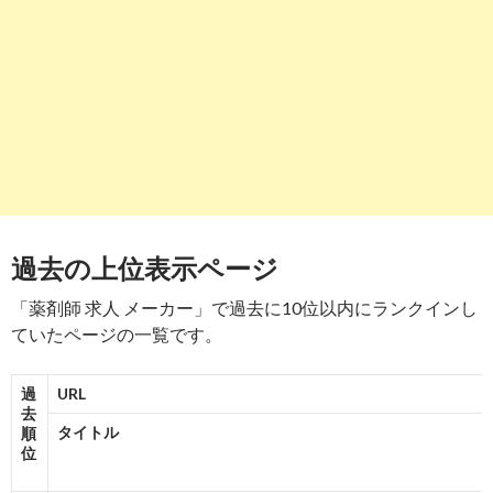
-
7
8
http://
search.yahoo.co.jp
/r/_ylt=A2Rimjn12BZfFw0AByPbZvJ
意外と多い企業薬剤師の職種と、その主な仕事内容について ...
-
8
9
http://
search.yahoo.co.jp
/r/_ylt=A2Rimjn12BZfFw0ACCPbZvJ7;
企業の薬剤師求人検索結果｜薬剤師の転職・求人なら日経DI ...
-
9
過去の上位表示ページ
10
http://
search.yahoo.co.jp
/r/_ylt=A2Rimjn12BZfFw0ACSPbZvJ7
「薬剤師 求人 メーカー」で過去に10位以内にランクインし
薬剤師が化粧品会社・メーカーに転職するには？業務内容と必要 .
ていたページの一覧です。
-
10
過
URL
去
タイトル
順
位