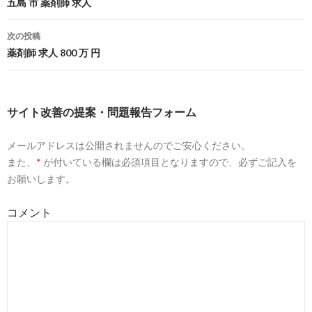
投
五島 市 薬剤師 求人
| Answers ...
稿
6
https://
pcareer.m3.com
/positions/nid/408/list/1
次の投稿
ナ
薬剤師 求人 800 万 円
全国、企業の薬剤師求人一覧｜ 薬キャリ by m3.com
ビ
8
https://
doda.jp
/DodaFront/View/JobSearchList/j_oc__121301S/
ゲ
preBtn__3/
サイト改善の提案・問題報告フォーム
ー
薬剤師・管理薬剤師-薬剤の転職・求人情報- DODA
メールアドレスは公開されませんのでご安心ください。
シ
また、
*
が付いている欄は必須項目となりますので、必ずご記入を
10
http://
www.pmc-pharmacists.com
/job/index.php?
ョ
お願いします。
category=company
ン
薬剤師求人 専門学校/医療関連企業【求人情報一覧】｜薬剤師
コメント
求人は大阪 ...
7
https://
www.apo-mjob.com
/list/t_5
企業の薬剤師求人・転職・募集 | アポプラス薬剤師 - アポプラ
ス薬剤師とは
10
https://
pharma.mynavi.jp
/r/wdb_0701/