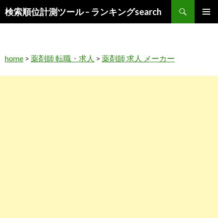
検
検索順位計測ツール – ランキングsearch
索
コ
メインメ
ン
ニュー
テ
ン
home
>
薬剤師 転職・求人
>
薬剤師 求人 メーカー
ツ
へ
ス
キ
ッ
プ