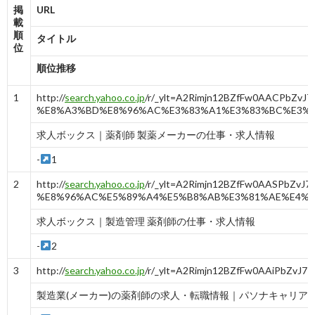
掲
URL
載
順
タイトル
位
順位推移
1
http://
search.yahoo.co.jp
/r/_ylt=A2Rimjn12BZfFw0AACPbZv
%E8%A3%BD%E8%96%AC%E3%83%A1%E3%83%BC%E3%
求人ボックス｜薬剤師 製薬メーカーの仕事・求人情報
-
1
2
http://
search.yahoo.co.jp
/r/_ylt=A2Rimjn12BZfFw0AASPbZv
%E8%96%AC%E5%89%A4%E5%B8%AB%E3%81%AE%E4%
求人ボックス｜製造管理 薬剤師の仕事・求人情報
-
2
3
http://
search.yahoo.co.jp
/r/_ylt=A2Rimjn12BZfFw0AAiPbZvJ7
製造業(メーカー)の薬剤師の求人・転職情報｜パソナキャリア