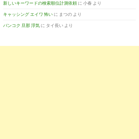
新しいキーワードの検索順位計測依頼
に
小春
より
と求人/
キャッシング エイワ 怖い
に
まつの
より
薬剤師が一般企業への転職を成功させるには？企業で働く薬剤
師の仕事 ...
バンコク 旦那 浮気
に
タイ長い
より
5
http://
jp.indeed.com
/管理薬剤師-医薬品メーカー関連の求人
管理薬剤師 医薬品メーカーの求人 | Indeed (インディード)
6
http://
jp.indeed.com
/医薬品製造管理者-薬剤師関連の求人
医薬品製造管理者 薬剤師の求人・仕事 | Indeed.com
9
https://
www.careerjet.jp
/管理-製造-薬剤師-仕事.html
管理 製造 薬剤師の求人 | careerjet.jp
4
https://
pcareer.m3.com
/positions/prefs/tokyo/nid/408/list/1
東京都、企業の薬剤師求人一覧｜ 薬キャリ by m3.com