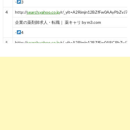
-
3
4
http://
search.yahoo.co.jp
/r/_ylt=A2Rimjn12BZfFw0AAyPbZvJ7
企業の薬剤師求人・転職｜ 薬キャリ by m3.com
-
4
5
http://
search.yahoo.co.jp
/r/_ylt=A2Rimjn12BZfFw0ABCPbZ
%E8%96%AC%E5%89%A4%E5%B8%AB%E9%96%A2%E9%8
医薬品製造管理者 薬剤師の求人 | Indeed (インディード)
-
5
6
http://
search.yahoo.co.jp
/r/_ylt=A2Rimjn12BZfFw0ABSPbZ
%E5%8C%BB%E8%96%AC%E5%93%81%E3%83%A1%E3%8
管理薬剤師 医薬品メーカーの求人 | Indeed (インディード)
-
6
7
http://
search.yahoo.co.jp
/r/_ylt=A2Rimjn12BZfFw0ABiPbZvJ7
全国 企業 薬剤師求人一覧｜ヤクジョブ