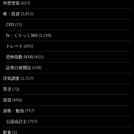
外壁塗装
(637)
株・投資
(2,815)
CFD
(15)
fx・くりっく365
(1,198)
トレード
(695)
恐怖指数 (VIX)
(401)
証券口座開設
(509)
浮気調査
(2,727)
育児
(72)
賃貸
(696)
資格・勉強
(797)
公認会計士
(797)
飲食
(1)