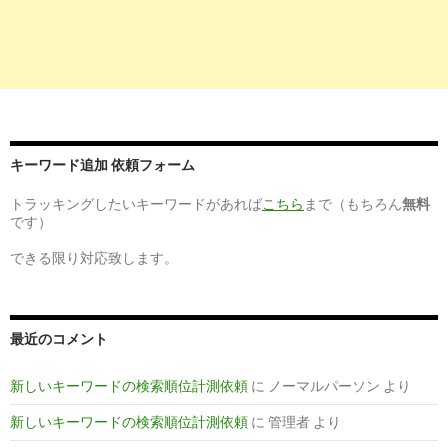
4
https://
jp.indeed.com
/求人?q=化学品メーカー 管理薬剤師
化学品メーカー 管理薬剤師の求人 | Indeed (インディード)
5
https://
jp.indeed.com
/求人?q=管理薬剤師 医薬品メーカー
管理薬剤師 医薬品メーカーの求人 | Indeed (インディード)
キーワード追加 依頼フォーム
6
https://
jp.indeed.com
/求人?q=薬剤師 正社員 工場 製造管理者
トラッキングしたいキーワードがあれば
こちら
まで（もちろん
無料
薬剤師 正社員 工場 製造管理者の求人 | Indeed.com
です）
できる限り対応致します。
7
https://
jp.indeed.com
/求人?q=医薬品製造管理者 薬剤師
医薬品製造管理者 薬剤師の求人 | Indeed (インディード)
最近のコメント
3
https://
www.apo-mjob.com
/kigyo/
新しいキーワードの検索順位計測依頼
に
ノーマルパーソン
より
企業 | 薬剤師の求人・転職・募集ならアポプラスメディカルジ
ョブ
新しいキーワードの検索順位計測依頼
に
管理者
より
10
http://
r-yakuzaishi.net
/premier/naoko/企業で働く薬剤師の仕事