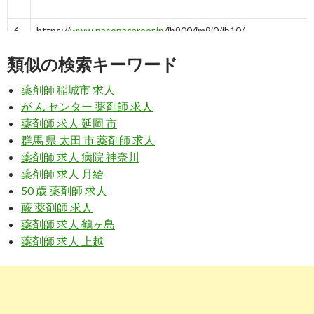
6
https://
www.pasonacareer.jp
/jb900/jm9j0/ib10/
製造業(メーカー)の薬剤師の求人・転職情報｜転職エージェン
類似の検索キーワード
トのパソナ ...
薬剤師 稲城市 求人
7
https://
mid-tenshoku.com
/medical/ishi/iyaku-iryo/
が ん センター 薬剤師 求人
メーカー（医薬品・医療機器）の薬剤師・医師・看護師の転
薬剤師 求人 延岡 市
職・求人一覧 ...
群馬 県 太田 市 薬剤師 求人
8
https://
pharm-ten.com
/kigyou.html
薬剤師 求人 病院 神奈川
薬剤師 求人 月給
一般企業（メーカー）の薬剤師で転職する求人募集の種類・仕
50 歳 薬剤師 求人
事内容
蕨 薬剤師 求人
9
https://
pharm-ten.com
/kiki.html
薬剤師 求人 鶴ヶ島
薬剤師 求人 上越
医療機器メーカーの薬剤師の中途採用求人へ転職する秘訣 | 求
人 ...
2
https://
xn--pckua2a7gp15o89zb.com
/薬品-メーカー-管理薬剤
師の仕事