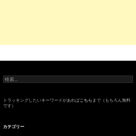
8
http://
www.yakuzaishi-kyujin-job.com
/index-109.html
薬剤師、化粧品メーカーへの転職の注意点 | 薬剤師求人うさぎ
5
http://
jp.indeed.com
/化学品メーカー-管理薬剤師関連の求人
化学品メーカー 管理薬剤師の求人| Indeed.com
8
https://
www.apo-mjob.com
/
薬剤師の求人・転職・募集ならアポプラスメディカルジョブ
検
9
https://
www.yakuzaishi-kyujin.com
/jobs/showListByKeyword/0
索
医薬品 製造管理者.html
:
「医薬品 製造管理者」を含む薬剤師求人・募集・就職・転職情
トラッキングしたいキーワードがあれば
こちら
まで（もちろん無料
報 | 薬剤師 ...
です）
4
http://
www.onenationworkingtogether.org
/7492
意外と多い企業薬剤師の職種と - 薬剤師の転職相談所
カテゴリー