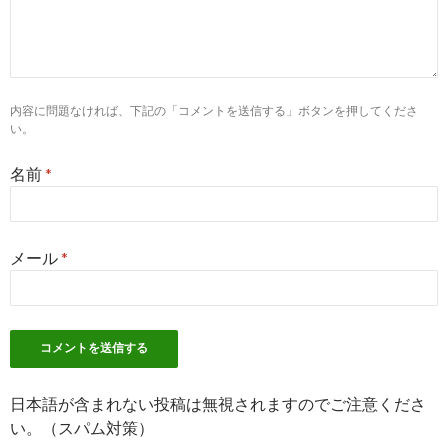
学術・企業・管理薬剤師の薬剤師求人・転職・募集なら【マイ
ナビ薬剤師 ...
10
https://
pharma.mynavi.jp
/r/pr_tokyo/wdb_0701/
東京都で学術・企業・管理薬剤師の薬剤師求人・転職・募集な
内容に問題なければ、下記の「コメントを送信する」ボタンを押してくださ
ら【マイナビ ...
い。
2
https://
jp.indeed.com
/製薬メーカーでの管理薬剤師のお仕事関
名前
*
連の求人静岡県
製薬メーカーでの管理薬剤師のお仕事の求人 - 静岡県 | Indeed
(インディード)
メール
*
6
https://
www.yakuzaishi-kyujin.com
/jobs/showListByKeyword/0
医薬品 製造管理者/
「医薬品 製造管理者」を含む薬剤師求人・募集・就職・転職情
報 | 薬剤師 ...
9
https://
www.r-agent.com
/guide/casestudy/s200911_01.html
日本語が含まれない投稿は無視されますのでご注意くださ
調剤薬局から製薬メーカーの学術へ。意外な転職を実現｜転職
い。（スパム対策）
ケース ...