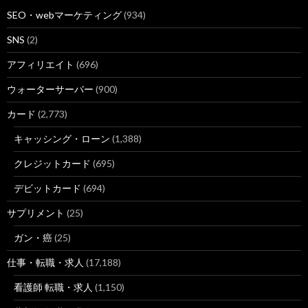
8
http://
answers.ten-navi.com
/薬剤師/
SEO・webマーケティング
(934)
薬剤師の転職・求人 | Answers(アンサーズ)
SNS
(2)
アフィリエイト
(696)
9
http://
www.yakuzaishi-kyujin.com
/jobs/showListByKeyword/0/
食品メーカー 薬剤師.html
ウォーターサーバー
(900)
食品メーカー 薬剤師の薬剤師求人一覧 | 薬剤師求人.com
カード
(2,773)
キャッシング・ローン
(1,388)
10
http://
www.r-agent.com
/guide/casestudy/s200911_01.html
クレジットカード
(695)
調剤薬局から製薬メーカーの学術へ。意外な転職を実現｜転職
ケース ...
デビットカード
(694)
8
http://
www.yakuzaishi-kyujin-job.com
/index-177.html
サプリメント
(25)
学術薬剤師へ転職する前に知っておきたいことは？ | 薬剤師求
ガン・癌
(25)
人うさぎ
仕事・転職・求人
(17,188)
看護師 転職・求人
(1,150)