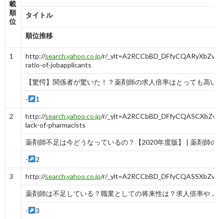
載
順
タイトル
位
順位推移
1
http://
search.yahoo.co.jp
/r/_ylt=A2RCCbBD_DFfyCQARyXbZvJ
ratio-of-jobapplicants
【驚愕】関係者が驚いた！？薬剤師の求人倍率はとっても高い ..
-
1
2
http://
search.yahoo.co.jp
/r/_ylt=A2RCCbBD_DFfyCQASCXbZvJ
lack-of-pharmacists
薬剤師不足は今どうなっているの？【2020年度版】 | 薬剤師の ..
-
2
3
http://
search.yahoo.co.jp
/r/_ylt=A2RCCbBD_DFfyCQASSXbZvJ
薬剤師は不足している？職業としての将来性は？求人倍率や ...
-
3