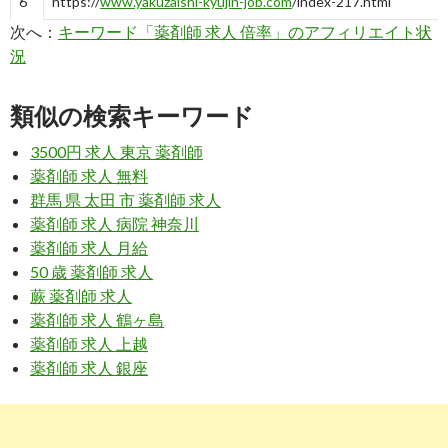
6
https://
www.yakuzaishi-kyujin-job.com
/index-217.html
次へ：
キーワード「薬剤師 求人 倍率」のアフィリエイト状
薬剤師が不足しているって本当？ | 薬剤師求人うさぎ
況
7
http://
xn--8dry00aux1ajme6ln.jpn.org
/薬剤師求人倍率/
類似の検索キーワード
薬剤師の求人倍率とそれを決定する要素の数々。
3500円 求人 東京 薬剤師
薬剤師 求人 無料
8
https://
www.cbcareer.co.jp
/column/573
群馬 県 太田 市 薬剤師 求人
有効求人倍率からみる医師・薬剤師の今後 | 株式会社CBキャリ
薬剤師 求人 病院 神奈川
薬剤師 求人 月給
9
https://
www.hop-job.com
/pharmacist/post-2358/
50 歳 薬剤師 求人
蕨 薬剤師 求人
薬剤師は就職難なの？就職状況のリアルと職場で異なる年収や
薬剤師 求人 鶴ヶ島
き方 ...
薬剤師 求人 上越
10
http://
www.kopacki-rit.com
/index-7.html
薬剤師 求人 銀座
薬剤師の求人倍率はどの程度？
2
https://
yoi-shigoto.com
/薬剤師の需要は今後どうなる！？大胆