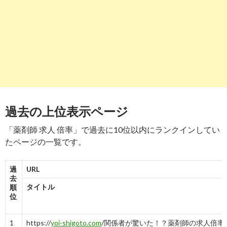
-
7
8
http://
search.yahoo.co.jp
/r/_ylt=A2RCCbBD_DFfyCQATiXbZvJ
job.com/index-217.html
薬剤師が地方で人手不足？その理由は？ | 薬剤師求人うさぎ
-
8
9
http://
search.yahoo.co.jp
/r/_ylt=A2RCCbBD_DFfyCQATyXbZv
-8dry00aux1ajme6ln.jpn.org/%E8%96%AC%E5%89%A4
過去の上位表示ページ
薬剤師の求人倍率とそれを決定する要素の数々。
「薬剤師 求人 倍率」で過去に10位以内にランクインしてい
-
9
たページの一覧です。
10
http://
search.yahoo.co.jp
/r/_ylt=A2RCCbBD_DFfyCQAUCXbZv
station.jp/info/3005/
過
URL
去
薬剤師の求人倍率 | 転職ステーション
タイトル
順
位
-
10
1
https://
yoi-shigoto.com
/関係者が驚いた！？薬剤師の求人倍率