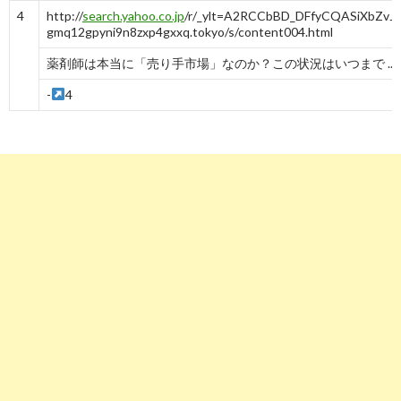
4
http://
search.yahoo.co.jp
/r/_ylt=A2RCCbBD_DFfyCQASiXbZv
gmq12gpyni9n8zxp4gxxq.tokyo/s/content004.html
薬剤師は本当に「売り手市場」なのか？この状況はいつまで ...
-
4
5
http://
search.yahoo.co.jp
/r/_ylt=A2RCCbBD_DFfyCQASyXbZvJ
mc.co.jp/column/573
有効求人倍率からみる医師・薬剤師の今後
-
5
6
http://
search.yahoo.co.jp
/r/_ylt=A2RCCbBD_DFfyCQATCXbZv
careerguide.com/article/730/
薬剤師は売り手市場？2019年の転職市場・求人倍率の動向を ...
-
6
7
http://
search.yahoo.co.jp
/r/_ylt=A2RCCbBD_DFfyCQATSXbZvJ
ag.co.jp/contents/column/01.html
採用計画調査にみる薬剤師の求人状況｜統計・調査 | 日経HR ...