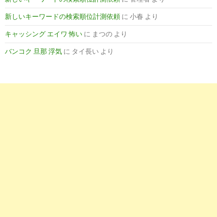
薬剤師転職の市場動向
新しいキーワードの検索順位計測依頼
に
小春
より
キャッシング エイワ 怖い
に
まつの
より
5
http://
www.tensyoku-station.jp
/info/3005/
バンコク 旦那 浮気
に
タイ長い
より
薬剤師の求人倍率 | 転職ステーション
10
http://
xn--t8judrnhb0830axmat9rfn0api5f.jp
/倍率/
薬剤師の求人倍率について | 薬剤師のおしごとナビ
5
http://
xn--gmq12guk868ak9qi18a09y.jp
/bairitu.html
薬剤師の求人倍率 | 薬剤師求人募集.jp
9
http://
sports.geocities.jp
/yakuzaisi0lvk18/yakuzaisi31/
薬剤師 求人倍率でお探しの方にもお勧め情報