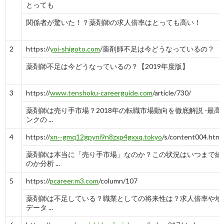
とっても
関係者が驚いた！？薬剤師の求人倍率はとっても高い！
2
https://
yoi-shigoto.com
/薬剤師不足は今どうなっているの？
薬剤師不足は今どうなっているの？【2019年度版】
3
https://
www.tenshoku-careerguide.com
/article/730/
薬剤師は売り手市場？2018年の転職市場動向を徹底解説 -最高
ンクの ...
4
https://
xn--gmq12gpyni9n8zxp4gxxq.tokyo
/s/content004.html
薬剤師は本当に「売り手市場」なのか？この状況はいつまで続
のか分析 ...
5
https://
pcareer.m3.com
/column/107
薬剤師は不足している？職業としての将来性は？求人倍率や地
データ ...