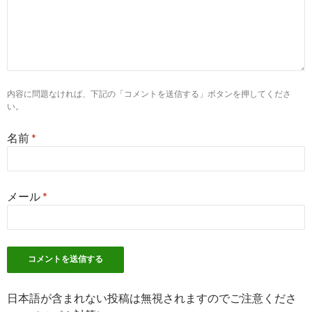
ト2つ ...
10
http://
xn--gmq12gpyni9n1gl5hxux0a.jpn.com
/about/bairitsu.ht
病院薬剤師の求人倍率は高いの？ - 病院薬剤師 求人
内容に問題なければ、下記の「コメントを送信する」ボタンを押してくださ
5
http://
www.mhlw.go.jp
/file/06-Seisakujouhou-11600000-
い。
Shokugyouanteikyoku/0000066750.pdf#search='薬剤師 求人 
平成 18 年度と 25 年度の求人倍率 - 厚生労働省
名前
*
6
http://
www.tenshoku-careerguide.com
/article/730/
薬剤師は売り手市場？2018年の転職市場動向を徹底解説 -最高
メール
*
ンクの ...
8
http://
pharmacist-manual.net
/column/10times-offer/
薬剤師の求人倍率は10倍！1人あたり10オファー
3
http://
www.yakuzaishi-kyujin-job.com
/index-217.html
日本語が含まれない投稿は無視されますのでご注意くださ