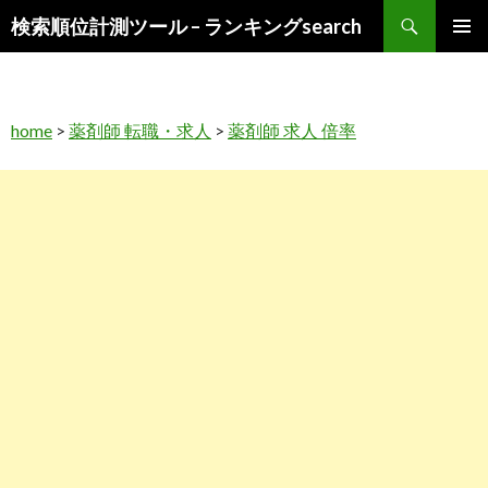
検
検索順位計測ツール – ランキングsearch
索
コ
メインメ
ン
ニュー
テ
ン
home
>
薬剤師 転職・求人
>
薬剤師 求人 倍率
ツ
へ
ス
キ
ッ
プ