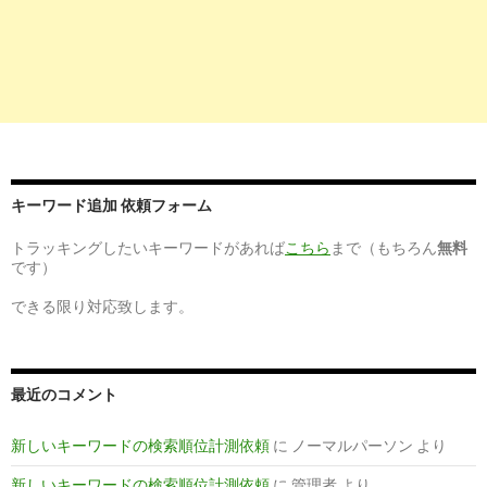
1
http://
yoi-shigoto.com
/関係者が驚いた！？薬剤師の求人倍率
っても
関係者が驚いた！？薬剤師の求人倍率はとっても高い！
8
http://
www.albisen.org
/basic/ratio.html
キーワード追加 依頼フォーム
赤十字病院薬剤師の求人倍率 - 薬剤師【※赤十字病院】求人サ
ト ...
トラッキングしたいキーワードがあれば
こちら
まで（もちろん
無料
です）
8
http://
xn--gmq12gmwhzpcl3emy1a6gps53abp5a.com
/kyujin.ht
大学病院の薬剤師の求人倍率 - 大学病院の薬剤師求人探しコン
できる限り対応致します。
ェルジュ
7
http://
xn--
nckg3oobb8486bumffn0as52a1d7c.com
/basic/bairitsu.html
最近のコメント
薬剤師の求人倍率 | 薬剤師求人ランキング
新しいキーワードの検索順位計測依頼
に
ノーマルパーソン
より
10
http://
pharmacistcareerchange.com
/entry8.html
新しいキーワードの検索順位計測依頼
に
管理者
より