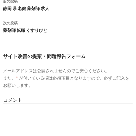
前の投稿
薬剤師の求人倍率は高いのか？ /薬剤師求人転職募集.com
投
静岡 県 老健 薬剤師 求人
10
http://
shigotrip.jp
/yakuzaishinenshuu/
稿
次の投稿
2017年厚生労働省データで見る薬剤師の平均年収・給料 | 薬剤
ナ
薬剤師 転職 くすりびと
転職 ...
ビ
5
https://
job-medley.com
/apo/
ゲ
【2017年08月最新】 薬剤師の求人・転職・募集 | ジョブメド
サイト改善の提案・問題報告フォーム
ー
メールアドレスは公開されませんのでご安心ください。
6
https://
pcareer.m3.com
/showConsultantMessageDetail13552.
シ
また、
*
が付いている欄は必須項目となりますので、必ずご記入を
求人倍率が上がっています｜薬剤師転職コンサルタント 林 悠
ョ
お願いします。
の ...
ン
6
http://
www.iranmoaser.com
/index-5.html
コメント
薬剤師求人倍率の現状について - 調剤薬局薬剤師
8
https://
www.hop-job.com
/pharmacist/post-6171/
薬剤師の失敗しない求人探し方法と事前確認すべき重要なポイ