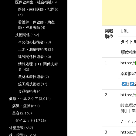
医保健衛生・社会福祉
(8)
医師・歯科医師・獣医師
(5)
看護師・保健師・助産
師・准看護師
(4)
掲載
URL
技術関係
(152)
順位
タイト
その他の技術者
(23)
土木・測量技術者
(39)
順位推
建設関係技術者
(40)
1
https://
情報処理（IT）関係技術
者
(42)
薬剤師の求
農林水産技術者
(7)
-
3
鉱工業技術者
(37)
食品技術者
(4)
2
https://
健康・ヘルスケア
(3,014)
岐阜県
病気・症状
(851)
師】| 満
美容
(2,163)
ダイエット
(1,718)
7→7→
外壁塗装
(637)
3
https://
株・投資
(2,815)