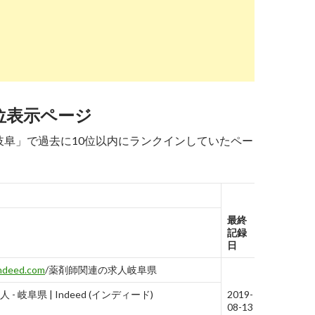
www.apo-mjob.com
/list/gifu/c_39216
報告す
る
の薬剤師求人・転職・募集 | アポプラス薬剤師
rikunabi-yakuzaishi.jp
/gifu/
報告す
る
で募集中の薬剤師求人・転職情報【リクナビ薬
位表示ページ
 岐阜」で過去に10位以内にランクインしていたペー
5
4
3
4→4
5
3
5
6
xn--pckua2a7gp15o89zb.com
/薬剤師の仕事-岐
報告す
斐川町
る
クス｜薬剤師の仕事・求人 - 岐阜県 揖斐川町
最終
記録
日
www.38-8931.com
/gifu/12919/
報告す
る
indeed.com
/薬剤師関連の求人岐阜県
の薬剤師求人・転職・募集・派遣｜ファルマス
- 岐阜県 | Indeed (インディード)
2019-
08-13