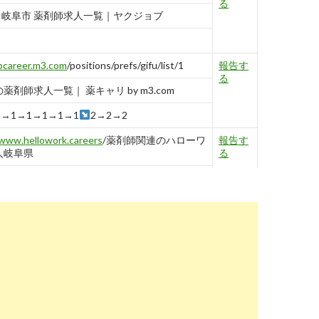
る
| 岐阜市 薬剤師求人一覧｜ヤクジョブ
pcareer.m3.com
/positions/prefs/gifu/list/1
報告す
る
薬剤師求人一覧｜ 薬キャリ by m3.com
1→1→1→1→1→1
2→2→2
www.hellowork.careers
/薬剤師関連のハローワ
報告す
人岐阜県
る
求人 - 岐阜県| ハローワークの求人を検索
4→4→4→4
3→3→3→3
5
www.hellowork.careers
/薬剤師関連のハローワ
報告す
人岐阜県 岐阜市
る
求人 - 岐阜県 岐阜市| ハローワークの求人を
4
5
4
3→3
4
5
3→3