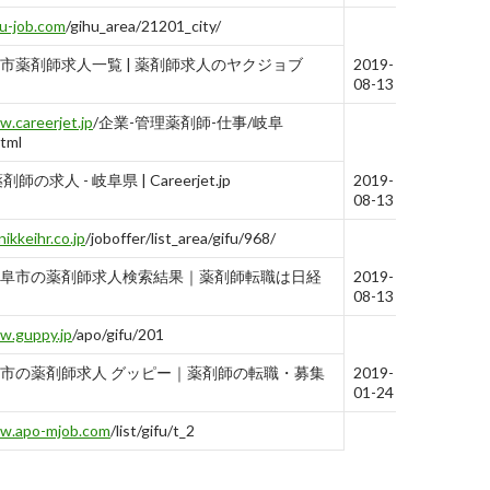
u-job.com
/gihu_area/21201_city/
市薬剤師求人一覧 | 薬剤師求人のヤクジョブ
2019-
08-13
.careerjet.jp
/企業-管理薬剤師-仕事/岐阜
tml
師の求人 - 岐阜県 | Careerjet.jp
2019-
08-13
nikkeihr.co.jp
/joboffer/list_area/gifu/968/
阜市の薬剤師求人検索結果｜薬剤師転職は日経
2019-
ア
08-13
.guppy.jp
/apo/gifu/201
市の薬剤師求人 グッピー｜薬剤師の転職・募集
2019-
01-24
w.apo-mjob.com
/list/gifu/t_2
院・クリニック等の薬剤師求人・転職・募集 | ア
2019-
剤師
01-24