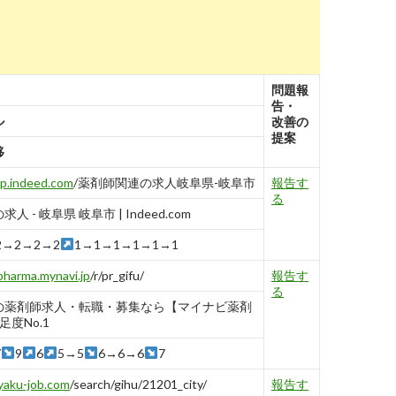
問題報
告・
ル
改善の
提案
移
jp.indeed.com
/薬剤師関連の求人岐阜県-岐阜市
報告す
る
人 - 岐阜県 岐阜市 | Indeed.com
2→2→2→2
1→1→1→1→1→1
pharma.mynavi.jp
/r/pr_gifu/
報告す
る
の薬剤師求人・転職・募集なら【マイナビ薬剤
足度No.1
7
9
6
5→5
6→6→6
7
yaku-job.com
/search/gihu/21201_city/
報告す