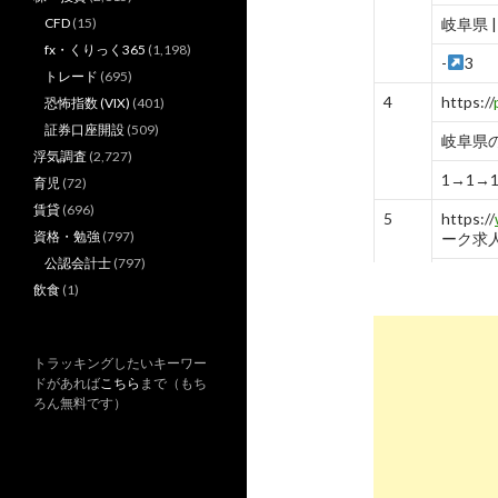
CFD
(15)
岐阜県 
fx・くりっく365
(1,198)
-
3
トレード
(695)
4
https://
恐怖指数 (VIX)
(401)
証券口座開設
(509)
岐阜県の
浮気調査
(2,727)
1→1→
育児
(72)
賃貸
(696)
5
https://
資格・勉強
(797)
ーク求
公認会計士
(797)
薬剤師の
飲食
(1)
-
3
6
https://
トラッキングしたいキーワー
ーク求
ドがあれば
こちら
まで（もち
ろん無料です）
薬剤師の
検索
4
5