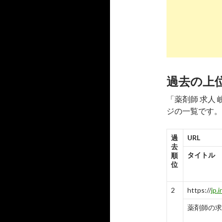
7
https://
岐阜市
-
7
8
https://
岐阜県
過去の上
剤師】
「薬剤師 求人
3
4
ジの一覧です。
9
https://
阜県揖
過
URL
求人ボッ
去
タイトル
順
-
9
位
10
https://
2
https://
jp.
岐阜市
タッフ
薬剤師の求人 