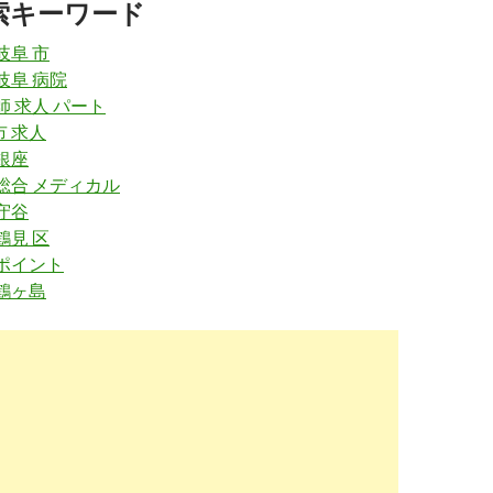
索キーワード
.gori-yaku.jp
/job/?pref=95
岐阜 市
検索結果-岐阜県｜転職ゴリ薬
2018-
岐阜 病院
11-17
師 求人 パート
市 求人
w.38-8931.com
/gifu/
銀座
剤師求人・転職・募集・派遣｜ファルマスタッ
2018-
 総合 メディカル
11-17
守谷
.careerjet.jp
/病院-薬剤師-仕事/岐阜
鶴見 区
tml
 ポイント
 鶴ヶ島
人 - 岐阜県 | careerjet.jp
2018-
08-04
.yakuzaishi-kyujin.com
/jobs/gifu/gifu/
岐阜市」薬剤師求人・募集・就職・転職情報 | 薬
2018-
om
06-27
w.38-8931.com
/job/gifu/gifu.html
阜県）の薬剤師求人・転職・募集・派遣｜ファ
2018-