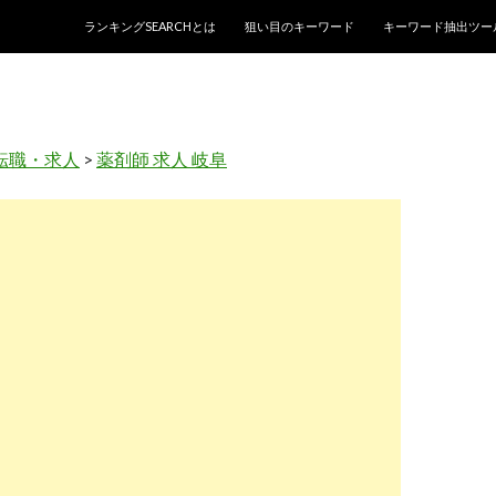
コンテンツへスキップ
ランキングSEARCHとは
狙い目のキーワード
キーワード抽出ツー
転職・求人
>
薬剤師 求人 岐阜