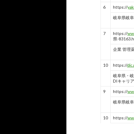
-
10
6
https://
yak
岐阜県岐阜
7
https://
www
県-83163.h
企業 管理薬剤
10
https://
dic.
岐阜県・岐
DIキャリ
9
https://
www
岐阜県岐阜
10
https://
ww
岐阜県の病
ポプラス薬