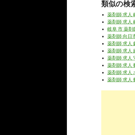
類似の検
9
https://
www
薬剤師 求人 
薬剤師求人
薬剤師 求人 
岐阜 市 薬剤
薬剤師 向日
10
https://
ww
薬剤師 求人 
岐阜県の薬
薬剤師 求人
フ
薬剤師 求人 
10
https://
www
薬剤師 求人 
県-83163.h
薬剤師 求人
薬剤師 求人
病院 薬剤師の求
10
https://
www
「岐阜県 
剤師求人.c
10
https://
ww
岐阜市（岐