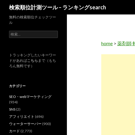
検
検索順位計測ツール – ランキングsearch
索
無料の検索順位チェックツー
ル
検
索
home
>
薬剤師 
:
トラッキングしたいキーワー
ドがあれば
こちら
まで（もち
ろん無料です）
カテゴリー
SEO・webマーケティング
(934)
SNS
(2)
アフィリエイト
(696)
ウォーターサーバー
(900)
カード
(2,773)