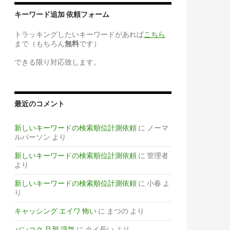
キーワード追加 依頼フォーム
トラッキングしたいキーワードがあれば
こちら
まで（もちろん
無料
です）
できる限り対応致します。
最近のコメント
新しいキーワードの検索順位計測依頼
に
ノーマ
ルパーソン
より
新しいキーワードの検索順位計測依頼
に
管理者
より
新しいキーワードの検索順位計測依頼
に
小春
よ
り
キャッシング エイワ 怖い
に
まつの
より
バンコク 旦那 浮気
に
タイ長い
より