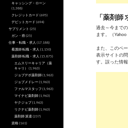
キャッシング・ローン
(1,388)
クレジットカード
(695)
「薬剤師 
デビットカード
(694)
過去～今までの
サプリメント
(25)
ます。（Yahoo
ガン・癌
(25)
仕事・転職・求人
(17,188)
また、このペー
看護師 転職・求人
(1,150)
表示サイトの問
薬剤師 転職・求人
(15,875)
す。誤った情報
エムスリーキャリア（薬
キャリ）
(1,963)
ジョブデポ薬剤師
(1,963)
ジョブメドレー
(1,963)
ファルマスタッフ
(1,963)
マイナビ薬剤師
(1,963)
ヤクジョブ
(1,963)
リクナビ薬剤師
(1,963)
薬剤師 派遣
(237)
資格
(161)