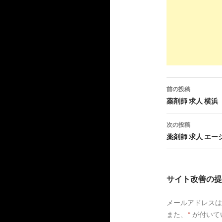
ルマスタッ
10
http://
care
岐阜で転職
10
https://
ww
岐阜県の薬
前の投稿
フ
投
薬剤師 求人 横浜
6
http://
yaku
稿
次の投稿
岐阜市薬剤
ナ
薬剤師 求人 エー
ビ
8
https://
r-y
ゲ
岐阜県の薬
サイト改善の提
- 薬剤師ネ
ー
10
http://
www
メールアドレスは
シ
岐阜県病院
また、
*
が付いて