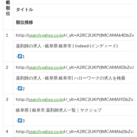
載
順
タイトル
位
順位推移
1
http://
search.yahoo.co.jp
/r/_ylt=A2RC2UKfYjNfCAMAk4Db
薬剤師の求人 - 岐阜県 岐阜市 | Indeed (インディード)
-
1
2
http://
search.yahoo.co.jp
/r/_ylt=A2RC2UKfYjNfCAMAlID
薬剤師の求人 - 岐阜県 岐阜市| ハローワークの求人を検索
-
2
3
http://
search.yahoo.co.jp
/r/_ylt=A2RC2UKfYjNfCAMAlYDbZvJ7
岐阜県 | 岐阜市 薬剤師求人一覧｜ヤクジョブ
-
3
4
http://
search.yahoo.co.jp
/r/_ylt=A2RC2UKfYjNfCAMAloDbZvJ