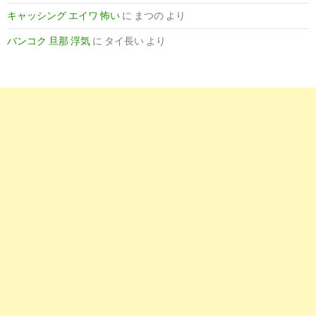
キャッシング エイワ 怖い
に
まつの
より
バンコク 旦那 浮気
に
タイ長い
より