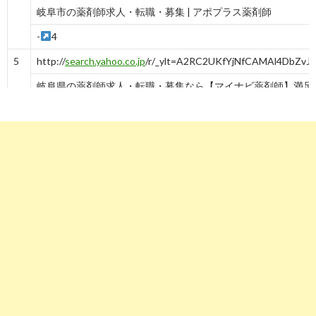
岐阜市の薬剤師求人・転職・募集 | アポプラス薬剤師
-
4
5
http://
search.yahoo.co.jp
/r/_ylt=A2RC2UKfYjNfCAMAl4DbZvJ7
岐阜県の薬剤師求人・転職・募集なら【マイナビ薬剤師】満足 ..
-
5
6
http://
search.yahoo.co.jp
/r/_ylt=A2RC2UKfYjNfCAMAmIDbZvJ
岐阜市の薬剤師求人・転職・募集・派遣｜ファルマスタッフ
-
6
7
http://
search.yahoo.co.jp
/r/_ylt=A2RC2UKfYjNfCAMAmYDbZvJ7
岐阜県の薬剤師求人・転職｜ 薬キャリ by m3.com
-
7
8
http://
search.yahoo.co.jp
/r/_ylt=A2RC2UKfYjNfCAMAmoDbZvJ7;
岐阜県・岐阜市の薬剤師求人検索結果｜薬剤師の転職・求人 ...