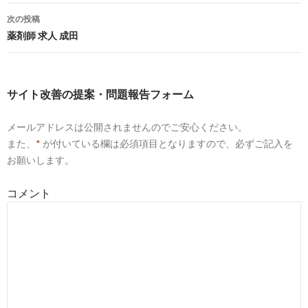
岐阜県、病院の薬剤師求人一覧｜ 薬キャリ by m3.com
稿
次の投稿
ナ
薬剤師 求人 成田
10
https://
www.yakuzaishi-kyujin.com
/jobs/gifu/gifu/
ビ
「岐阜県 岐阜市」薬剤師求人・募集・就職・転職情報 | 薬
剤師求人.com
ゲ
サイト改善の提案・問題報告フォーム
10
https://
www.apo-mjob.com
/list/gifu/c_212016
ー
岐阜市の薬剤師求人・転職・募集 | アポプラス薬剤師
メールアドレスは公開されませんのでご安心ください。
シ
また、
*
が付いている欄は必須項目となりますので、必ずご記入を
ョ
お願いします。
9
https://
www.38-8931.com
/job/gifu/gifu.html
ン
岐阜市（岐阜県）の薬剤師求人・転職・募集・派遣｜ファ
コメント
ルマスタッフ
2
http://
jp.indeed.com
/薬剤師求人関連の求人岐阜県-岐阜市-
細畑
薬剤師求人の求人 - 岐阜県 岐阜市 細畑 | Indeed (インディー
ド)
4
http://
yaku-job.com
/gihu_area/21201_city/