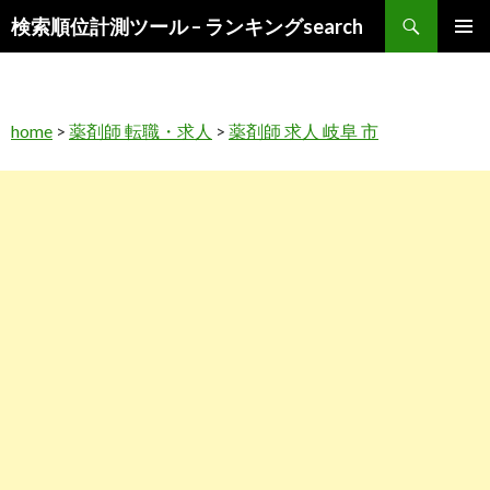
検
検索順位計測ツール – ランキングsearch
索
コ
メインメ
ン
ニュー
テ
ン
home
>
薬剤師 転職・求人
>
薬剤師 求人 岐阜 市
ツ
へ
ス
キ
ッ
プ