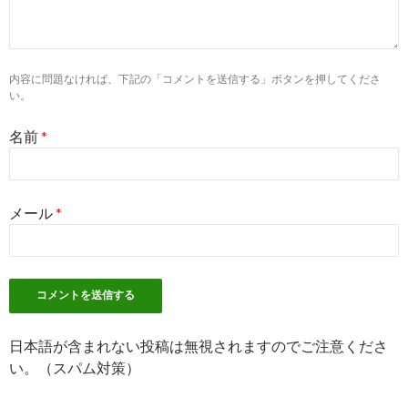
岐阜市薬剤師求人一覧 | 薬剤師求人のヤクジョブ
9
http://
www.gshp.jp
/recruit/recruit.html
内容に問題なければ、下記の「コメントを送信する」ボタンを押してくださ
薬剤師募集案内 - 岐阜県病院薬剤師会
い。
名前
*
3
https://
pcareer.m3.com
/positions/prefs/gifu/cities/477/list/1
岐阜市(岐阜県)の薬剤師求人一覧｜ 薬キャリ by m3.com
メール
*
9
http://
xn--gmq12gizlkob1fp51fev4b8q1a.com
/
薬剤師求人｜岐阜市で好条件の職場の探し方【※私の転職
体験談】
9
https://
r-yakuzaishi.net
/premier/pref/21/
岐阜県の薬剤師求人・アルバイト特集 | 薬剤師求人プレミア
日本語が含まれない投稿は無視されますのでご注意くださ
- 薬剤師ネット
い。（スパム対策）
2
http://
jp.indeed.com
/薬剤師関連の求人岐阜県-岐阜市