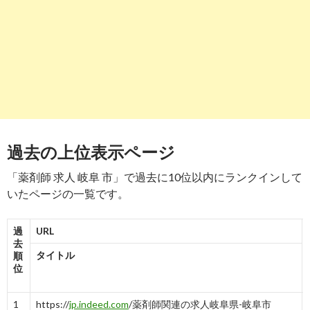
-
8
9
http://
search.yahoo.co.jp
/r/_ylt=A2RC2UKfYjNfCAMAm4DbZvJ
岐阜市の薬剤師求人・転職・募集（岐阜県） | グッピー
-
9
10
http://
search.yahoo.co.jp
/r/_ylt=A2RC2UKfYjNfCAMAnIDbZvJ7
岐阜県で募集中の薬剤師求人・転職情報【リクナビ薬剤師】
過去の上位表示ページ
-
10
「薬剤師 求人 岐阜 市」で過去に10位以内にランクインして
いたページの一覧です。
過
URL
去
タイトル
順
位
1
https://
jp.indeed.com
/薬剤師関連の求人岐阜県-岐阜市