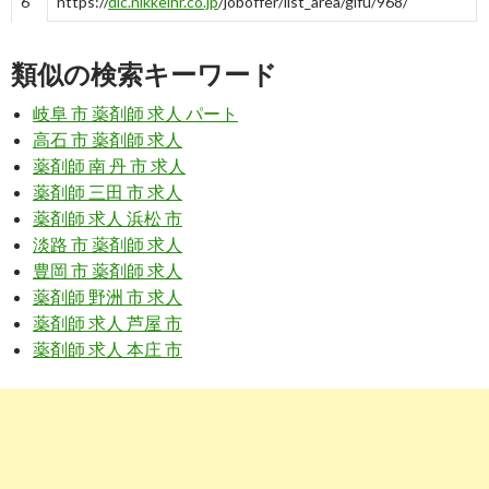
6
https://
dic.nikkeihr.co.jp
/joboffer/list_area/gifu/968/
岐阜県・岐阜市の薬剤師求人検索結果｜薬剤師転職は日経
DIキャリア
類似の検索キーワード
7
https://
rikunabi-yakuzaishi.jp
/gifu/
岐阜 市 薬剤師 求人 パート
岐阜県で募集中の薬剤師求人・転職情報【リクナビ薬剤
高石 市 薬剤師 求人
師】
薬剤師 南 丹 市 求人
薬剤師 三田 市 求人
8
https://
www.38-8931.com
/gifu/12919/
薬剤師 求人 浜松 市
岐阜市の薬剤師求人・転職・募集・派遣｜ファルマスタッ
淡路 市 薬剤師 求人
フ
豊岡 市 薬剤師 求人
9
https://
www.careerjet.jp
/病院-薬剤師-仕事/岐阜県岐阜
薬剤師 野洲 市 求人
市-83205.html
薬剤師 求人 芦屋 市
薬剤師 求人 本庄 市
病院 薬剤師の求人 - 岐阜県岐阜市 | careerjet.jp
10
https://
townwork.net
/gifu/jc_002/jmc_00215/
岐阜県・ドラッグストア・薬局・化粧品販売のアルバイ
ト・バイト求人情報 ...