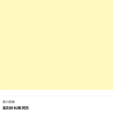
2
https://
jp.indeed.com
/薬剤師関連の求人岐阜県-岐阜市-名鉄
岐阜駅
薬剤師の求人 - 岐阜県 岐阜市 名鉄岐阜駅 | Indeed (インディ
ード)
9
https://
pharma.mynavi.jp
/r/pr_gifu/
岐阜県の薬剤師求人・転職・募集なら【マイナビ薬剤師】|
満足度No.1
2
https://
jp.indeed.com
/薬剤師-パート関連の求人岐阜県-岐阜
市
薬剤師 パートの求人 - 岐阜県 岐阜市 | Indeed (インディー
ド)
4
https://
www.hellowork.careers
/薬剤師関連のハローワーク
求人岐阜県
薬剤師の求人 - 岐阜県| ハローワークの求人を検索
前の投稿
7
https://
pcareer.m3.com
/positions/prefs/gifu/nid/406/list/1
投
薬剤師 転職 関西