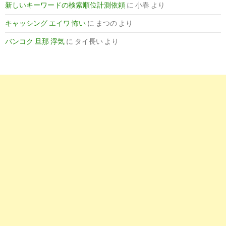
新しいキーワードの検索順位計測依頼
に
小春
より
キャッシング エイワ 怖い
に
まつの
より
バンコク 旦那 浮気
に
タイ長い
より