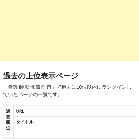
8
https://
mc-nurse.net
/jobs/search/vcLocalId_03/vcAddress1_
盛岡市/
盛岡市(岩手県)｜看護師の求人・転職・派遣なら【MC-ナース
...
-
8
9
https://
www.co-medical.com
/ns/iwate/city229/
盛岡市の看護師求人【コメディカルドットコム】
過去の上位表示ページ
-
9
10
https://
www.guppy.jp
/ns/iwate/201
「看護 師 転職 盛岡 市」で過去に10位以内にランクインし
ていたページの一覧です。
岩手県盛岡市の看護師求人 グッピー｜看護師の転職・募集
-
9
8
9
10
-
10
9
-
7
-
10
過
URL
去
タイトル
順
位