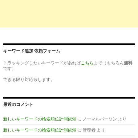
2
http://
jp.indeed.com
/正看護師関連の求人岩手県-盛岡市
正看護師の求人 - 岩手県 盛岡市| Indeed.com
8
http://
xn--plus-fm4c9g2hqa0jb6438jknuc3qxc.net
/iwate/盛岡市
盛岡市の看護師求人｜看護師ハローワークPlus
キーワード追加 依頼フォーム
6
http://
www.nurse-agent.com
/search/pref-3/city-32018/
トラッキングしたいキーワードがあれば
こちら
まで（もちろん
無料
盛岡市(岩手県)で看護師求人・転職・募集を探す｜ナースエー
です）
できる限り対応致します。
7
https://
kangokyujin-ex.jp
/area/3/location/229/shiftwork/7
【岩手県盛岡市×日勤のみ】の看護師募集｜看護師求人EX
最近のコメント
8
https://
kangokyujin-ex.jp
/area/3/location/229
新しいキーワードの検索順位計測依頼
に
ノーマルパーソン
より
【岩手県盛岡市】の看護師転職・求人・募集 | 看護師求人EX
新しいキーワードの検索順位計測依頼
に
管理者
より