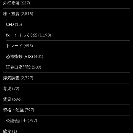
外壁塗装
(637)
株・投資
(2,815)
CFD
(15)
fx・くりっく365
(1,198)
トレード
(695)
恐怖指数 (VIX)
(401)
証券口座開設
(509)
浮気調査
(2,727)
育児
(72)
賃貸
(696)
資格・勉強
(797)
公認会計士
(797)
飲食
(1)