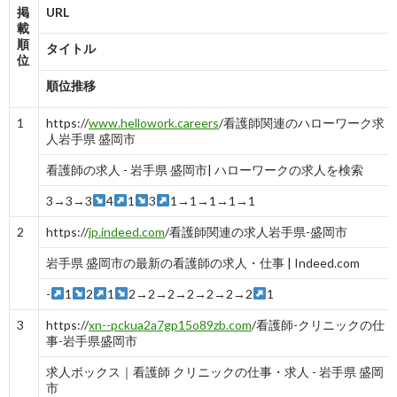
掲
URL
載
順
タイトル
位
順位推移
1
https://
www.hellowork.careers
/看護師関連のハローワーク求
人岩手県 盛岡市
看護師の求人 - 岩手県 盛岡市| ハローワークの求人を検索
3→3→3
4
1
3
1→1→1→1→1
2
https://
jp.indeed.com
/看護師関連の求人岩手県-盛岡市
岩手県 盛岡市の最新の看護師の求人・仕事 | Indeed.com
-
1
2
1
2→2→2→2→2→2→2
1
3
https://
xn--pckua2a7gp15o89zb.com
/看護師-クリニックの仕
事-岩手県盛岡市
求人ボックス｜看護師 クリニックの仕事・求人 - 岩手県 盛岡
市