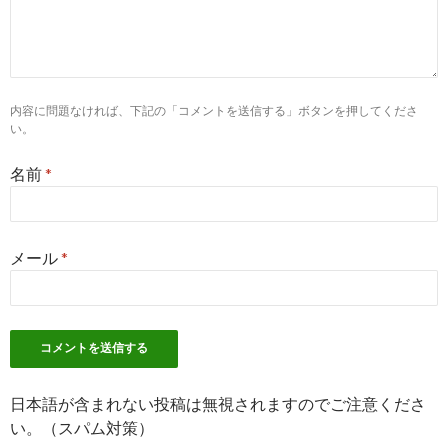
6
https://
kango-oshigoto.jp
/area/iwate/3201/weekend/
＜盛岡市×土日祝休み＞の看護師求人・転職・募集【看護のお
7
http://
iryouworker.com
/iwate/city_3201/
内容に問題なければ、下記の「コメントを送信する」ボタンを押してくださ
い。
盛岡市(岩手県)の看護師の求人・転職情報なら【医療ワーカー
名前
*
4
http://
jp.indeed.com
/看護師-正社員関連の求人盛岡市
看護師 正社員の求人 - 岩手県 盛岡市 | Indeed.com
メール
*
7
https://
kango-oshigoto.jp
/area/iwate/3201/generalhospital/
＜盛岡市×一般病院＞の看護師求人・転職・募集【看護のお仕
8
http://
www.nurse-careerup.net
/看護師求人情報/岩手県/盛岡市
日本語が含まれない投稿は無視されますのでご注意くださ
盛岡市の看護師求人情報が満載｜高給与転職のコツ・非公開求人の 
い。（スパム対策）