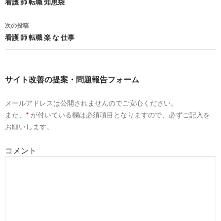
投
看護 師 転職 知恵袋
4
http://
mc-nurse.net
/jobs/search/vcLocalId_03/vcAddress1_
稿
次の投稿
盛岡市(岩手県)｜看護師の求人・転職・派遣なら【MC-ナース
ナ
看護 師 転職 楽 な 仕事
ビ
6
https://
kango.mynavi.jp
/r/pr_iwate/
ゲ
岩手県の看護師求人・転職・募集なら【マイナビ看護師】
サイト改善の提案・問題報告フォーム
ー
9
https://
iryouworker.com
/iwate/city_3201/
メールアドレスは公開されませんのでご安心ください。
シ
また、
*
が付いている欄は必須項目となりますので、必ずご記入を
盛岡市(岩手県)の看護師の求人・転職情報なら【医療ワーカー
ョ
お願いします。
ン
6
https://
kango-oshigoto.jp
/area/iwate/3201/clinic/
コメント
＜盛岡市×クリニック＞の看護師求人・転職・募集【看護のお
4
https://
jp.indeed.com
/看護師-正社員関連の求人盛岡市
看護師 正社員の求人 - 岩手県 盛岡市 | Indeed (インディード)