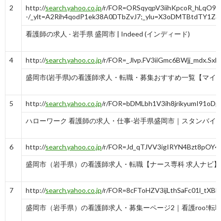
2
http://
search.yahoo.co.jp
/r/FOR=ORSqyqpV3iihKpcoR_hLqO
-/_ylt=A2Rih4qodP1ek38A0DTbZvJ7;_ylu=X3oDMTBtd
看護師の求人 - 岩手県 盛岡市 | Indeed (インディード)
4
http://
search.yahoo.co.jp
/r/FOR=_Jlvp.FV3iiGmc6BWjj_mdx.
盛岡市(岩手県)の看護師求人・転職・募集おすすめ一覧【マイナビ 
5
http://
search.yahoo.co.jp
/r/FOR=bDMLbh1V3ih8jrikyumI91oD
ハローワーク 看護師の求人・仕事-岩手県盛岡市｜スタンバイ
6
http://
search.yahoo.co.jp
/r/FOR=Jd_qTJVV3igIRYN4Bzt8pOY
盛岡市（岩手県）の看護師求人・転職【ナース専科 求人ナビ】
7
http://
search.yahoo.co.jp
/r/FOR=8cFToHZV3ijLthSaFc01l_tX
盛岡市（岩手県）の看護師求人・募集ーページ2｜看護roo!転職 .