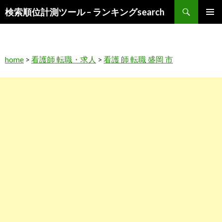
検
検索順位計測ツール – ランキングsearch
索
コ
メインメ
ン
ニュー
テ
ン
home
>
看護師 転職・求人
>
看護 師 転職 盛岡 市
ツ
へ
ス
キ
ッ
プ