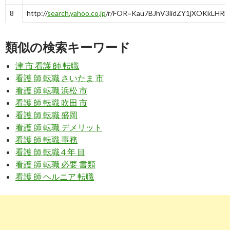
8
http://
search.yahoo.co.jp
/r/FOR=Kau7BJhV3iidZY1jXOKkLHRk
盛岡市 | 看護師求人募集一覧 - ナースJJ【看護師応援プロジェクト 
類似の検索キーワード
9
http://
search.yahoo.co.jp
/r/FOR=tMEGXgRV3ihAjHCuj3J0289j
津 市 看護 師 転職
盛岡市の看護師求人【コメディカルドットコム】
看護 師 転職 さいたま 市
看護 師 転職 浜松 市
看護 師 転職 吹田 市
10
http://
search.yahoo.co.jp
/r/FOR=xeqJc.lV3igZntCUocmv0kh
nurse.net/jobs/search/vcLocalId_03/vcAddress1_%E7%9
看護 師 転職 盛岡
看護 師 転職 デメリット
盛岡市(岩手県)｜看護師の求人・転職・派遣なら【MC-ナース
看護 師 転職 事務
看護 師 転職 4 年 目
3
https://
jp.indeed.com
/正看護師関連の求人岩手県-盛岡市
看護 師 転職 必要 書類
看護 師 ヘルニア 転職
岩手県 盛岡市のベストな正看護師の求人・仕事(給与含む) - 2017年
4
https://
xn--pckua2a7gp15o89zb.com
/看護師-パートの仕事-岩
求人ボックス｜看護師 パートの求人情報 - 岩手県 盛岡市