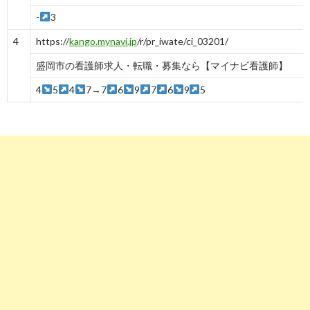
-
3
4
https://
kango.mynavi.jp
/r/pr_iwate/ci_03201/
盛岡市の看護師求人・転職・募集なら【マイナビ看護師】
4
5
4
7→7
6
9
7
6
9
5
5
https://
jp.stanby.com
/r_b146df244aaa0f9d48409b77a4f5b80c
ハローワーク 看護師の求人・仕事-岩手県盛岡市｜スタンバイ
-
5
-
5
6
https://
www.kango-roo.com
/career/iwate/3201/2
盛岡市（岩手県）の看護師求人・募集ーページ2｜看護roo ...
-
6
7
https://
job.nurse-senka.jp
/iwate/moriokashi/
盛岡市(岩手県)の看護師求人【ナース専科求人ナビ】
9
4
6
5
6
5
8
4
5
8
6