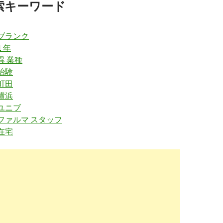
索キーワード
の評判が気になる方へ！薬剤師がメリット・デ
2019-
語る ...
06-28
n--gmq12gpyni9n8zxp4gxxq.tokyo
/薬剤師のコ
 ブランク
ィー・勉強会・つながり/
 年
異 業種
コミュニティー・勉強会やオンラインでのつな
2019-
. - 薬剤師 転職
06-28
治験
町田
test.5ch.net
/egg/test/read.cgi/bio/1425903711
横浜
職サイト、紹介会社について語ろう！ [転載禁
2019-
 ユニブ
et - 5ch
01-24
 ファルマ スタッフ
在宅
-z.jp
/?pharmacistjob
人掲示板
2019-
01-24
ww.vorkers.com
/company.php?
910000000Fqqq
（調剤薬局） 「社員クチコミ」 就職・転職の
2019-
サーチ Vorkers
01-24