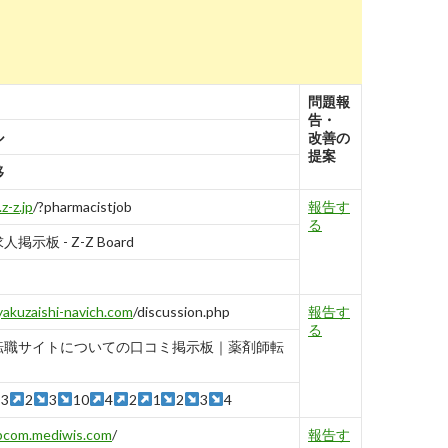
問題報
告・
ル
改善の
提案
移
i.z-z.jp
/?pharmacistjob
報告す
る
掲示板 - Z-Z Board
yakuzaishi-navich.com
/discussion.php
報告す
る
転職サイトについての口コミ掲示板｜薬剤師転
3
2
3
10
4
2
1
2
3
4
pcom.mediwis.com
/
報告す