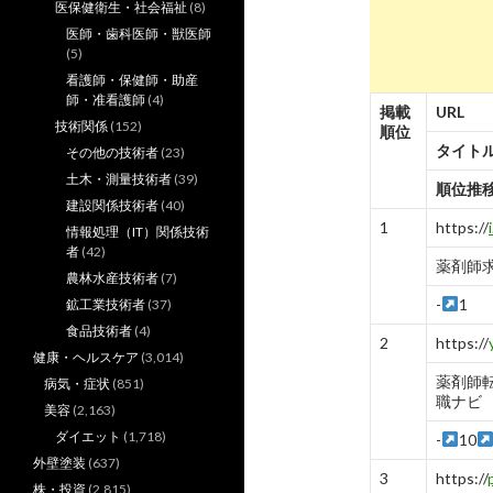
医保健衛生・社会福祉
(8)
医師・歯科医師・獣医師
(5)
看護師・保健師・助産
師・准看護師
(4)
掲載
URL
技術関係
(152)
順位
タイト
その他の技術者
(23)
土木・測量技術者
(39)
順位推
建設関係技術者
(40)
1
https://
情報処理（IT）関係技術
者
(42)
薬剤師求人
農林水産技術者
(7)
-
1
鉱工業技術者
(37)
食品技術者
(4)
2
https://
健康・ヘルスケア
(3,014)
薬剤師
病気・症状
(851)
職ナビ
美容
(2,163)
ダイエット
(1,718)
-
10
外壁塗装
(637)
3
https://
株・投資
(2,815)