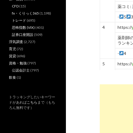
CFD
(15)
薬コミ:
fx・くりっく365
(1,198)
-
5
トレード
(695)
4
https://
恐怖指数 (VIX)
(401)
証券口座開設
(509)
薬剤師の
浮気調査
(2,727)
ランキ
育児
(72)
-
4
賃貸
(696)
資格・勉強
(797)
5
https://
公認会計士
(797)
【プロ
飲食
(1)
掲示板
-
10
トラッキングしたいキーワー
6
https://
ドがあれば
こちら
まで（もち
recomm
ろん無料です）
騙され
の薬剤
-
6