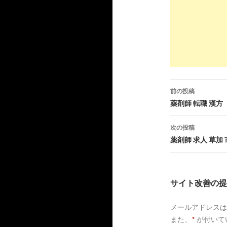
10
https://
j
くすりの
め【転職
2
https://
w
薬剤師転
情-Best 
前の投稿
5
http://
no
投
薬剤師 転職 漢方
薬剤師の
稿
次の投稿
ナ
7
https://
c
薬剤師 求人 草加 
ビ
掲示板メ
報サイト
ゲ
サイト改善の提
8
https://
r
ー
その口コ
メールアドレスは
シ
会社は | 離
また、
*
が付いて