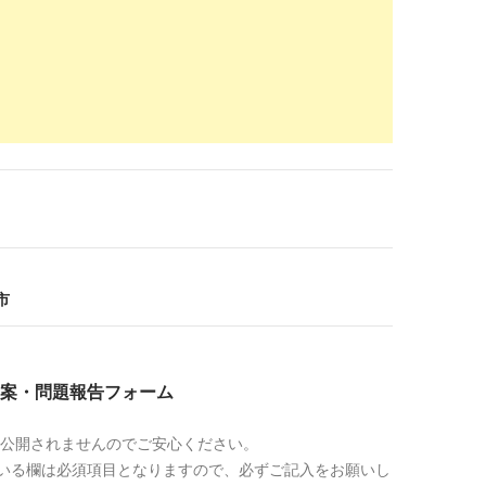
obtalk.jp
/company/14303/2ch
福太郎に関する2ch（2ちゃんねる）掲示板まと
2019-
会議】
01-24
ww.best-w.com
/reputations/139
職ドットコムの評判｜転職のプロが語る裏事
2018-
Work-
11-17
zomi.2ch.sc
/test/read.cgi/job/1401142685/l50
転職
2018-
11-17
ocoyaku.jp
/bbs/
市
ニュー - ココヤク｜薬剤師の業務を支援する情
2018-
(無料)
11-17
案・問題報告フォーム
itouyakuzaishi.com
/tenshoku_best/
ミは本当に正しい？おすすめの薬剤師転職支援
2018-
公開されませんのでご安心ください。
島 ...
11-17
いる欄は必須項目となりますので、必ずご記入をお願いし