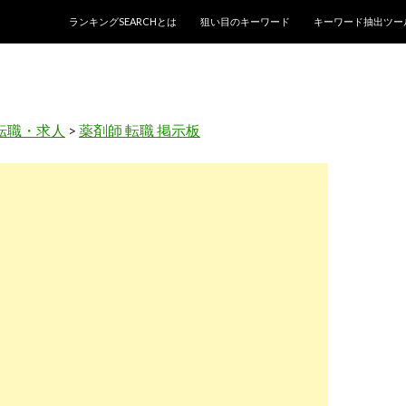
コンテンツへスキップ
ランキングSEARCHとは
狙い目のキーワード
キーワード抽出ツー
転職・求人
>
薬剤師 転職 掲示板