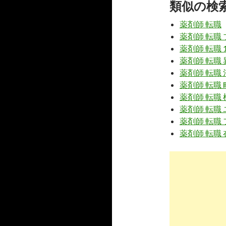
類似の検
薬キャリ
メリットを
薬剤師 転職
8
https://
x
薬剤師 転職
ミュニテ
薬剤師 転職 1
薬剤師 転職 
薬剤師の
がりに ..
薬剤師 転職 
薬剤師 転職 
1
https://
i
薬剤師 転職 
薬剤師転
薬剤師 転職
止]©2ch.n
薬剤師 転職
薬剤師 転職 
7
http://
i.z
薬剤師求
8
https://
w
m_id=a0
クオール
採用企業リ