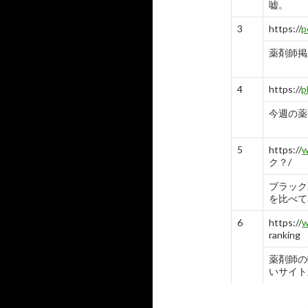
薬剤師の転職
嘘。
-
10
3
https://
p
薬剤師掲示板
4
https://
p
今週の薬剤
5
https://
w
ク？/
ブラック
を比べて
6
https://
w
ranking
薬剤師の
いサイト選
7
https://
w