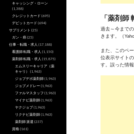
キャッシング・ローン
(1,388)
クレジットカード
(695)
「薬剤師 
デビットカード
(694)
過去～今までの
サプリメント
(25)
きます。（Yaho
ガン・癌
(25)
仕事・転職・求人
(17,188)
また、このペー
看護師 転職・求人
(1,150)
位表示サイトの
薬剤師 転職・求人
(15,875)
す。誤った情報
エムスリーキャリア（薬
キャリ）
(1,963)
ジョブデポ薬剤師
(1,963)
ジョブメドレー
(1,963)
ファルマスタッフ
(1,963)
マイナビ薬剤師
(1,963)
ヤクジョブ
(1,963)
リクナビ薬剤師
(1,963)
薬剤師 派遣
(237)
資格
(161)