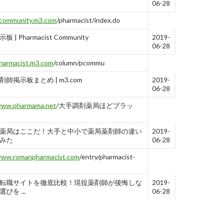
 - itest.5ch.net[公式]
06-28
community.m3.com
/pharmacist/index.do
 | Pharmacist Community
2019-
06-28
harmacist.m3.com
/column/pcommu
師掲示板まとめ | m3.com
2019-
06-28
ww.pharmama.net
/大手調剤薬局ほどブラッ
薬局はここだ！大手と中小で薬局薬剤師の違い
2019-
みた
06-28
ww.romanpharmacist.com
/entry/pharmacist-
転職サイトを徹底比較！現役薬剤師が後悔しな
2019-
びを ...
06-28
ww.romanpharmacist.com
/entry/pcareer