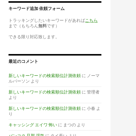
キーワード追加 依頼フォーム
トラッキングしたいキーワードがあれば
こちら
まで（もちろん
無料
です）
できる限り対応致します。
最近のコメント
新しいキーワードの検索順位計測依頼
に
ノーマ
ルパーソン
より
新しいキーワードの検索順位計測依頼
に
管理者
より
新しいキーワードの検索順位計測依頼
に
小春
よ
り
キャッシング エイワ 怖い
に
まつの
より
バンコク 旦那 浮気
に
タイ長い
より