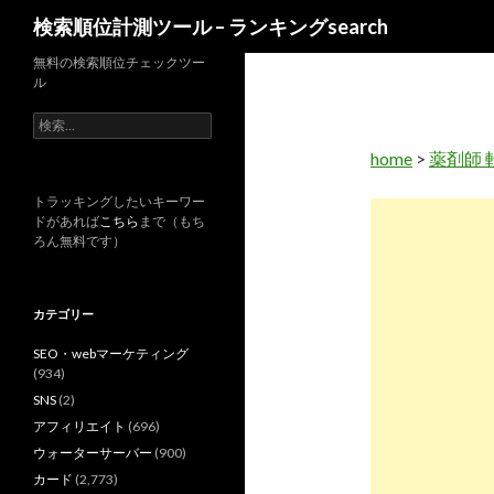
検
検索順位計測ツール – ランキングsearch
索
無料の検索順位チェックツー
ル
検
索
home
>
薬剤師 
:
トラッキングしたいキーワー
ドがあれば
こちら
まで（もち
ろん無料です）
カテゴリー
SEO・webマーケティング
(934)
SNS
(2)
アフィリエイト
(696)
ウォーターサーバー
(900)
カード
(2,773)