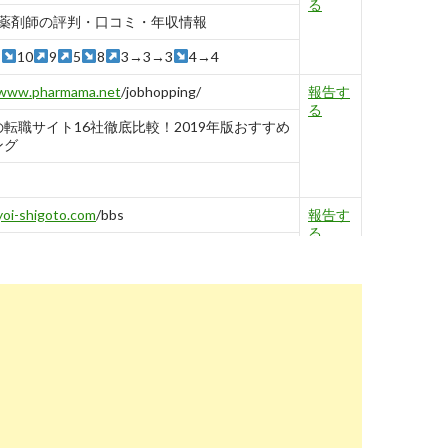
る
 薬剤師の評判・口コミ・年収情報
3
10
9
5
8
3→3→3
4→4
www.pharmama.net
/jobhopping/
報告す
る
転職サイト16社徹底比較！2019年版おすすめ
ング
yoi-shigoto.com
/bbs
報告す
る
が回答】転職などにお悩みの薬剤師向け！相談
-
2
1
5
career-theory.net
/pharmacist-job-change-site-
報告す
endation-17675
る
るな!15サイト比較してわかった本当におすすめ
師転職サイト