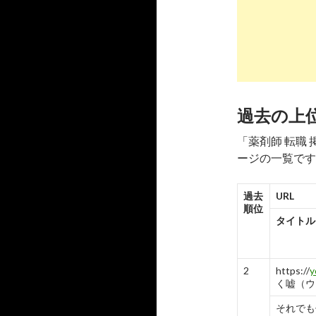
7
https://
m_id=a
クラフ
採用 ...
-
7
過去の上
8
https://
「薬剤師 転職
さくら薬
ージの一覧です
ト ...
-
8
過去
URL
9
https://
順位
タイトル
株式会
採用情報 .
-
9
2
https://
y
く嘘（ウ
10
https://
それでも