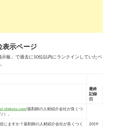
www.vorkers.com
/company.php?
報告す
0910000000FrXC
る
ト（調剤薬局） 「社員クチコミ」 就職・転職の
位表示ページ
careerconnection.jp
/review/111128/2chList/
報告す
る
 掲示板」で過去に10位以内にランクインしていたペ
局の2ch掲示板 | 転職・就職に役立つ情報サイ
。
en-hyouban.com
/company/10200192506/
報告す
る
最終
社中川調剤薬局の評判・口コミ｜転職・求人・
記録
..
日
oi-shigoto.com
/薬剤師の人材紹介会社が良くつ
ソ）。
itest.5ch.net
/test/read.cgi/job/1401142685/
報告す
る
信じますか？薬剤師の人材紹介会社が良くつく
2019-