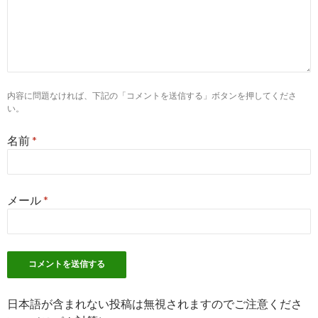
7
http://
blog.livedoor.jp
/lbgj_nteir_wrbribpae/archives/6556388.h
薬剤師 転職！の総合情報館 : 『薬剤師 転職 ユニブ』について
い方 ...
内容に問題なければ、下記の「コメントを送信する」ボタンを押してくださ
2
http://
www.univ.co.jp
/service/service01.html
い。
薬剤師の就職・転職支援｜薬学生の就職活動支援や薬剤師の ... -
ヴ。
名前
*
3
http://
www.univ.co.jp
/about/index.html
ユニヴとはTOP｜薬学生の就職活動支援や薬剤師の人材紹介なら .
メール
*
9
https://
doda.jp
/DodaFront/View/JobSearchDetail/j_jid__30018
株式会社ユニヴ／法人向けルート営業・人材コーディネーター
ャリア ...
6
http://
biz.pha-net.jp
/company/univ.php
日本語が含まれない投稿は無視されますのでご注意くださ
株式会社ユニヴについて｜運営会社｜薬剤師の求人・転職なら