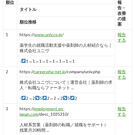
順位
報
告・
タイトル
改善
の提
順位推移
案
1
https://
www.univ.co.jp
/
報告
する
薬学生の就職活動支援や薬剤師の人材紹介なら｜
株式会社ユニヴ
-
1→1→1→1→1→1→1→1
2
https://
career.pha-net.jp
/company/univ.php
報告
する
株式会社ユニヴについて｜運営会社｜薬剤師の求
人・転職ならファーネット ...
-
2→2
5
2→2→2
5
2
3
https://
employment.en-
報告
japan.com
/desc_1035210/
する
人材系営業（薬剤師の転職／就職をサポート）
残業月20時間 ...