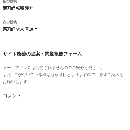
富山県・富山市・薬剤師 転職 ユニブ | 薬剤師求人納得ラボ
前の投稿
投
薬剤師 転職 漢方
7
http://
ubonihs.main.jp
/静岡県/森町/薬剤師 転職 ユニブ.html
稿
次の投稿
静岡県・森町・薬剤師 転職 ユニブ | 薬剤師求人納得ラボ
ナ
薬剤師 求人 草加 市
ビ
7
http://
www.tkc.jp
/cc/senkei/201206_system03
ゲ
株式会社ユニヴ 様 | 戦略経営者 | TKCグループ
サイト改善の提案・問題報告フォーム
ー
1
http://
www.univ.co.jp
/
メールアドレスは公開されませんのでご安心ください。
シ
また、
*
が付いている欄は必須項目となりますので、必ずご記入を
薬学生の就職活動支援や薬剤師の人材紹介なら｜株式会社ユニ
ョ
お願いします。
ン
3
http://
career.pha-net.jp
/company/univ.php
コメント
株式会社ユニヴについて｜運営会社｜薬剤師の求人・転職なら
ー ...
4
http://
www.pha-net.jp
/
ファーネット｜薬学生のための就活サイト