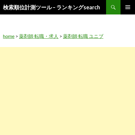
検
検索順位計測ツール – ランキングsearch
索
コ
メインメ
ン
ニュー
テ
ン
home
>
薬剤師 転職・求人
>
薬剤師 転職 ユニブ
ツ
へ
ス
キ
ッ
プ