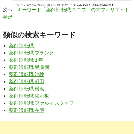
ユニヴの評判/社風/社員の口コミ(全8件)【転職会議】
次へ：
キーワード「薬剤師 転職 ユニブ」のアフィリエイト
状況
10
https://
www.pharmama.net
/post-1068/
ファーネットキャリアの口コミ評判｜都市の求人が少ないって
類似の検索キーワード
当？
薬剤師 転職
3
https://
www.pha-net.jp
/
薬剤師 転職 ブランク
ファーネット｜薬学生のための就活サイト
薬剤師 転職 1 年
薬剤師 転職 異 業種
薬剤師 転職 治験
4
https://
pcareer.m3.com
/showCompanyDetail1078.htm
薬剤師 転職 町田
ファーネットキャリア 提携人材紹介企業詳細｜薬剤師の求人・
薬剤師 転職 横浜
職・募集 ...
薬剤師 転職 掲示板
5
https://
www.pharmacist-square.com
/client/UN_base.html
薬剤師 転職 ファルマ スタッフ
薬剤師 転職 在宅
株式会社ユニヴの求人・転職情報｜薬剤師求人ファーマシスト
エア
7
https://
www.tkc.jp
/cc/senkei/201206_system03