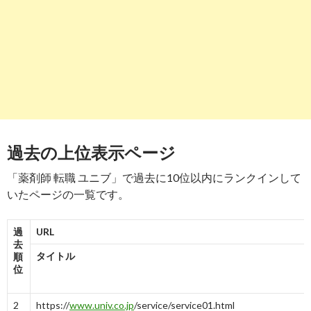
hyouban.com
/company/10008951628/kyujin/
する
株式会社ユニヴの転職・求人・採用情報｜エン
ライトハウス ...
-
7
過去の上位表示ページ
「薬剤師 転職 ユニブ」で過去に10位以内にランクインして
いたページの一覧です。
過
URL
去
タイトル
順
位
2
https://
www.univ.co.jp
/service/service01.html