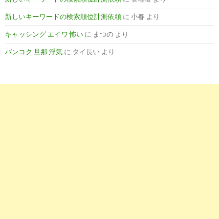
新しいキーワードの検索順位計測依頼
に
小春
より
キャッシング エイワ 怖い
に
まつの
より
バンコク 旦那 浮気
に
タイ長い
より