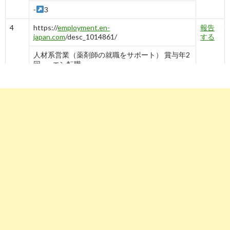
-
3
4
https://
employment.en-
報告
japan.com
/desc_1014861/
する
人材系営業（薬剤師の就職をサポート） 賞与年2
回 ... - エン転職
-
4
5
https://
pcareer.m3.com
/companies/1078
報告
する
ファーネットキャリア 提携人材紹介企業詳細｜
薬剤師の求人・転職・募集 ...
-
7
5
6
https://
www.yakuji.co.jp
/entry49170.html
報告
する
【医薬・医療業界の人材サービス】ユニヴ（ファ
ーネット ...
-
6
7
https://
en-
報告