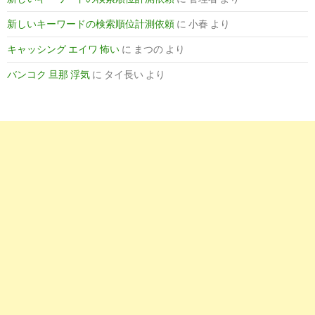
新しいキーワードの検索順位計測依頼
に
小春
より
キャッシング エイワ 怖い
に
まつの
より
バンコク 旦那 浮気
に
タイ長い
より