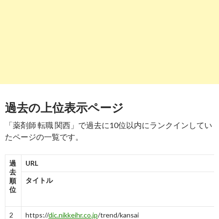
8
https://
www.medicalstation.co.jp
/search/result.php?
job_category=28
関西の薬剤師求人【メディカルステーション】
-
9
4
8
9
https://
www.e-aidem.com
/shain/02CC03_1_shokusyu.htm
関西の薬剤師 | 求人情報一覧 | 就職・転職・未経験OKの求
人情報ならイー ...
過去の上位表示ページ
-
9
-
9
「薬剤師 転職 関西」で過去に10位以内にランクインしてい
10
https://
next.rikunabi.com
/area_wp0600000000/jbexp7033/
たページの一覧です。
関西・薬剤師、管理薬剤師の求人・転職情報｜【リクナビ
NEXT】で転職！
過
URL
去
-
5
-
7
8
10
タイトル
順
位
2
https://
dic.nikkeihr.co.jp
/trend/kansai