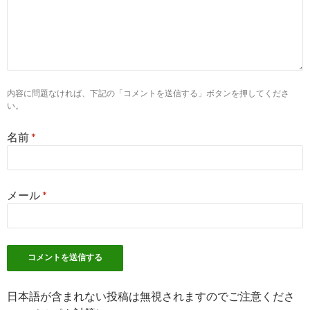
薬剤師の転職・正社員求人情報(関西) | 職場見学付き求人情報
ーナビ
8
https://
rikunabi-yakuzaishi.jp
/search/
薬剤師の公開求人検索｜薬剤師の求人・転職・アルバイトの【
内容に問題なければ、下記の「コメントを送信する」ボタンを押してくださ
クナビ ...
い。
7
https://
pcareer.m3.com
/showConsultantMessageDetail17048.
名前
*
【関西】働きやすい職場特集！｜薬剤師転職コンサルタント 田
友春 の ...
5
http://
www.cme-pharmacist.jp
/kansai/
メール
*
"関西"の検索結果一覧|薬剤師の 求人・転職・募集なら「CME ...
7
http://
pharmacist.carrier-field.com
/area/area_06.php
薬剤師転職 エリア別(関西)｜キャリアフィールド薬剤師転職比
日本語が含まれない投稿は無視されますのでご注意くださ
8
http://
nouvelles.wp-x.jp
/yakuzaishi-kansai-ranking/