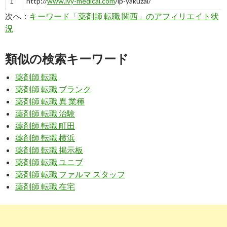
1
http://
www.ivy-medical.com
/lp-yakuzai/
次へ：
キーワード「薬剤師 転職 関西」のアフィリエイト状
薬剤師求人BANK｜大阪・神戸・西宮・兵庫・京都の薬剤師 求
況
転職サイト
8
https://
next.rikunabi.com
/area_wp0600000000/jb1407050743/
類似の検索キーワード
関西・薬剤師、管理薬剤師、登録販売者の求人・転職情報｜【
クナビNEXT ...
薬剤師 転職
薬剤師 転職 ブランク
10
http://
89314career.com
/site/0824/
薬剤師 転職 異 業種
【オススメ】関西に強い薬剤師 転職サイト | 薬剤師 転職の神様
薬剤師 転職 治験
薬剤師 転職 町田
3
https://
jp.indeed.com
/薬剤師求人関連の求人関西
薬剤師 転職 横浜
薬剤師 転職 掲示板
薬剤師求人の求人 - 関西 | Indeed (インディード)
薬剤師 転職 ユニブ
薬剤師 転職 ファルマ スタッフ
10
http://
ph.medical-plan.co.jp
/
薬剤師 転職 在宅
大阪・神戸エリアの薬剤師の求人・転職・派遣サポート｜メデ
カルプラン
8
https://
pharma.mynavi.jp
/r/pr_osaka/