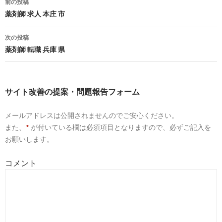
前の投稿
薬剤師の求人・転職サイトはファーマシスタ[祝い金あり]
投
薬剤師 求人 本庄 市
稿
10
http://
www.pmc-pharmacists.com
/
次の投稿
ナ
薬剤師 転職 兵庫 県
薬剤師求人は大阪・神戸の株式会社PMCで 薬剤師の就職を徹
ポート
ビ
9
https://
tsunagaricareer.co.jp
/yakuzaishi/
ゲ
サイト改善の提案・問題報告フォーム
ツナガリキャリア | 関西に特化した薬剤師転職支援サービス
ー
メールアドレスは公開されませんのでご安心ください。
シ
5
http://
jp.indeed.com
/製薬会社-管理薬剤師関連の求人大阪府-大
また、
*
が付いている欄は必須項目となりますので、必ずご記入を
市
ョ
お願いします。
製薬会社 管理薬剤師の求人 - 大阪府 大阪市| Indeed.com
ン
コメント
6
http://
jp.indeed.com
/製薬会社-管理薬剤師関連の求人大阪市
製薬会社 管理薬剤師の求人 - 大阪府 大阪市 | Indeed.com
7
http://
d-starjob.com
/emp/kansai/list_spd_occuer_J06.html