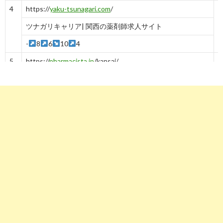
4
https://
yaku-tsunagari.com
/
ツナガリキャリア| 関西の薬剤師求人サイト
-
8
6
10
4
5
https://
pharmacista.jp
/kansai/
関西の薬剤師求人情報【ファーマシスタ】薬剤師求人サイ
ト
-
8→8
4
7
-
5
6
https://
xn--pckua2a7gp15o89zb.com
/薬剤師-英語の仕事-
関西
求人ボックス｜薬剤師 英語の仕事・求人 - 関西
-
6
7
https://
pcareer.m3.com
/positions/prefs/osaka/list/1
大阪府の薬剤師求人一覧｜ 薬キャリ by m3.com
-
6
-
7