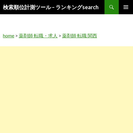
検
検索順位計測ツール – ランキングsearch
索
コ
メインメ
ン
ニュー
テ
ン
home
>
薬剤師 転職・求人
>
薬剤師 転職 関西
ツ
へ
ス
キ
ッ
プ