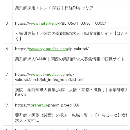
薬剤師採用トレンド 関西｜日経DIキャリア
3
https://
www.hatalike.jp
/PBL_06/JT_03/SJT_0303/
＜毎週更新！＞関西の薬剤師の求人・転職情報サイト【はたら
く】
6
https://
www.ivy-medical.com
/lp-yakuzai/
薬剤師求人BANK｜関西の薬剤師 求人募集情報／転職サイト
7
https://
www.ivy-medical.com
/lp-
yakuzai/serch/job_index_hospital.html
病院－薬剤師求人募集[兵庫・大阪・京都・滋賀..]｜薬剤師求人
BANK
9
https://
toranet.jp
/pharm_p/ped_03/
薬剤師・医薬（関西）の求人・転職一覧 ｜【とらばーゆ】女性
求人・女性 ...