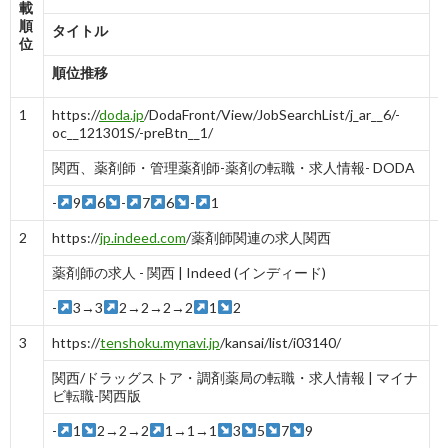
載
順
タイトル
位
順位推移
1
https://
doda.jp
/DodaFront/View/JobSearchList/j_ar__6/-
oc__121301S/-preBtn__1/
関西、薬剤師・管理薬剤師-薬剤の転職・求人情報- DODA
-
9
6
-
7
6
-
1
2
https://
jp.indeed.com
/薬剤師関連の求人関西
薬剤師の求人 - 関西 | Indeed (インディード)
-
3→3
2→2→2→2
1
2
3
https://
tenshoku.mynavi.jp
/kansai/list/i03140/
関西/ドラッグストア・調剤薬局の転職・求人情報 | マイナ
ビ転職-関西版
-
1
2→2→2
1→1→1
3
5
7
9