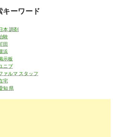
索キーワード
w.38-8931.com
/hokkaido/
剤師求人・転職・募集・派遣｜ファルマスタッフ
2019-
03-06
日本 調剤
治験
.yakuzaishi-
/jobs/special/hokkaido_salary.html
町田
横浜
の給与相場 | 薬剤師求人.com
2019-
 掲示板
03-06
 ユニブ
.guppy.jp
/apo/hokkaido
 ファルマ スタッフ
在宅
剤師求人 グッピー｜薬剤師の転職・募集
2019-
03-06
愛知 県
nikkeihr.co.jp
/joboffer/list_area/hokkaido/
剤師求人検索結果｜薬剤師転職は日経DIキャリア
2019-
03-06
indeed.com
/薬剤師求人関連の求人北海道-札幌市
幌市のベストな薬剤師求人の求人・仕事 |
2019-