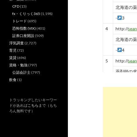
CFD
(15)
北海道の薬
fx・くりっく365
(1,198)
-
3
トレード
(695)
恐怖指数 (VIX)
(401)
4
http://
sear
証券口座開設
(509)
北海道の薬
浮気調査
(2,727)
-
4
育児
(72)
賃貸
(696)
5
http://
sear
資格・勉強
(797)
薬剤師の求人 
公認会計士
(797)
飲食
(1)
-
5
6
http://
sear
トラッキングしたいキーワー
北海道の薬
ドがあれば
こちら
まで（もち
ろん無料です）
-
6
7
http://
sear
薬剤師の求