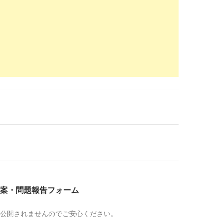
m
01-11
indeed.com
/薬剤師関連の求人北海道-札幌市-中央区
- 北海道 札幌市 中央区 | Indeed (インディード)
2018-
08-16
un-toit-d-histoires.com
/
人 | 札幌での年代別平均年収
2018-
08-16
indeed.com
/病院薬剤師関連の求人北海道-札幌市
人 - 北海道 札幌市 | Indeed.com
2018-
06-27
w.38-8931.com
/job/hokkaido/
剤師求人・転職・募集・派遣｜ファルマスタッフ
2018-
04-14
案・問題報告フォーム
w.38-8931.com
/job/hokkaido/sapporo.html
海道）の薬剤師求人・転職・募集・派遣｜ファルマ
2018-
公開されませんのでご安心ください。