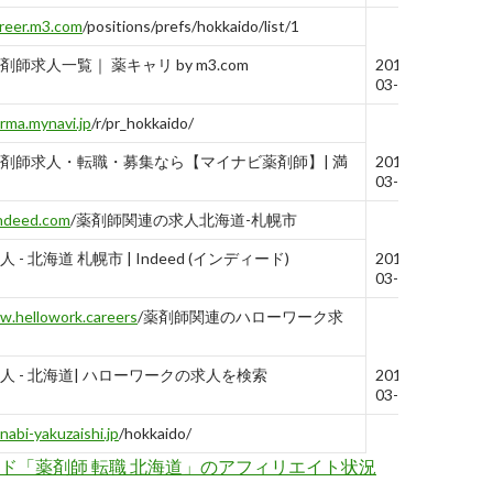
reer.m3.com
/positions/prefs/hokkaido/list/1
師求人一覧｜ 薬キャリ by m3.com
2019-
03-06
rma.mynavi.jp
/r/pr_hokkaido/
剤師求人・転職・募集なら【マイナビ薬剤師】| 満
2019-
03-06
indeed.com
/薬剤師関連の求人北海道-札幌市
- 北海道 札幌市 | Indeed (インディード)
2019-
03-06
.hellowork.careers
/薬剤師関連のハローワーク求
人 - 北海道| ハローワークの求人を検索
2019-
03-06
unabi-yakuzaishi.jp
/hokkaido/
ド「薬剤師 転職 北海道」のアフィリエイト状況
集中の薬剤師求人・転職情報【リクナビ薬剤師】
2019-
03-06