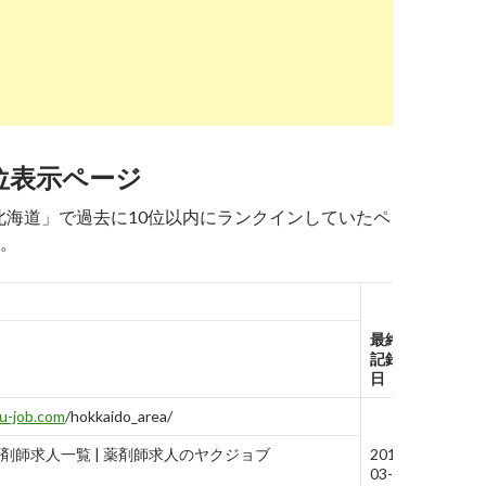
ch.yahoo.co.jp
/r/_ylt=A2RCvpRTTDhf3RIAeAnbZvJ7;_ylu=X3oDMTBtY2d
の給与相場 | 薬剤師求人.com
位表示ページ
ch.yahoo.co.jp
/r/_ylt=A2RCvpRTTDhf3RIAeQnbZvJ7;_ylu=X3oDMTBtNW
 北海道」で過去に10位以内にランクインしていたペ
集中の薬剤師求人・転職情報【リクナビ薬剤師】
。
ch.yahoo.co.jp
/r/_ylt=A2RCvpRTTDhf3RIAegnbZvJ7;_ylu=X3oDM
 北海道の転職・求人・中途採用情報【doda ...
最終
記録
日
u-job.com
/hokkaido_area/
剤師求人一覧 | 薬剤師求人のヤクジョブ
2019-
03-06