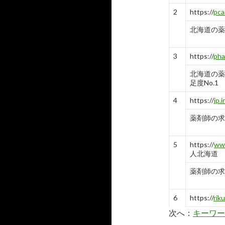
2
https://
pca
北海道の薬剤
3
https://
pha
北海道の薬
足度No.1
4
https://
jp.
薬剤師の求人 
5
https://
www
人北海道
薬剤師の求
6
https://
rik
次へ：
キーワー
北海道で募