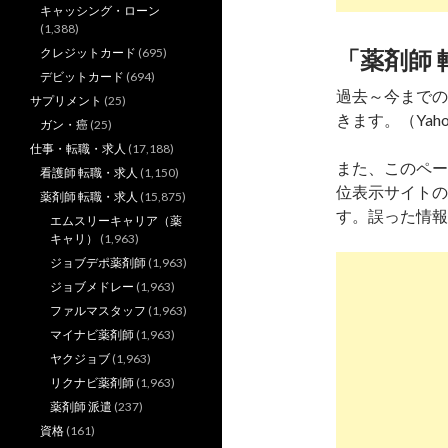
キャッシング・ローン
(1,388)
クレジットカード
(695)
「薬剤師 
デビットカード
(694)
過去～今までの
サプリメント
(25)
きます。（Yaho
ガン・癌
(25)
仕事・転職・求人
(17,188)
また、このペー
看護師 転職・求人
(1,150)
位表示サイトの
薬剤師 転職・求人
(15,875)
す。誤った情報
エムスリーキャリア（薬
キャリ）
(1,963)
ジョブデポ薬剤師
(1,963)
ジョブメドレー
(1,963)
ファルマスタッフ
(1,963)
マイナビ薬剤師
(1,963)
ヤクジョブ
(1,963)
リクナビ薬剤師
(1,963)
薬剤師 派遣
(237)
資格
(161)