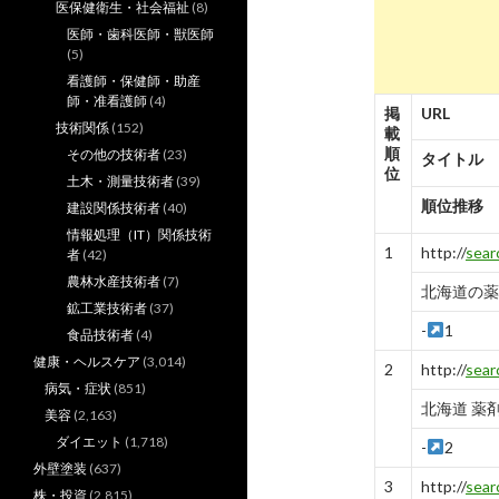
医保健衛生・社会福祉
(8)
医師・歯科医師・獣医師
(5)
看護師・保健師・助産
師・准看護師
(4)
掲
URL
技術関係
(152)
載
順
その他の技術者
(23)
タイトル
位
土木・測量技術者
(39)
順位推移
建設関係技術者
(40)
情報処理（IT）関係技術
1
http://
sear
者
(42)
農林水産技術者
(7)
北海道の薬剤
鉱工業技術者
(37)
-
1
食品技術者
(4)
健康・ヘルスケア
(3,014)
2
http://
sear
病気・症状
(851)
北海道 薬
美容
(2,163)
ダイエット
(1,718)
-
2
外壁塗装
(637)
3
http://
sear
株・投資
(2,815)