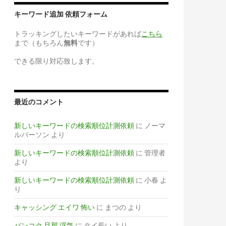
キーワード追加 依頼フォーム
トラッキングしたいキーワードがあれば
こちら
まで（もちろん
無料
です）
できる限り対応致します。
最近のコメント
新しいキーワードの検索順位計測依頼
に
ノーマ
ルパーソン
より
新しいキーワードの検索順位計測依頼
に
管理者
より
新しいキーワードの検索順位計測依頼
に
小春
よ
り
キャッシング エイワ 怖い
に
まつの
より
バンコク 旦那 浮気
に
タイ長い
より