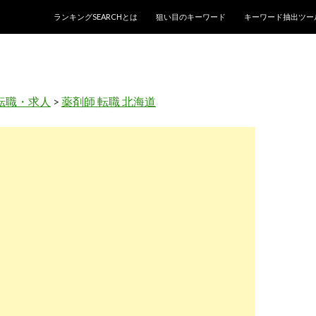
コンテンツへスキップ
ランキングSEARCHとは
狙い目のキーワード
キーワード抽出ツー
転職・求人
>
薬剤師 転職 北海道