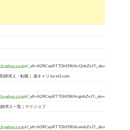
ch.yahoo.co.jp
/r/_ylt=A2RCvpRTTDhf3RIAcQnbZvJ7;_ylu=X3oDMTBtNHJ
師求人・転職｜ 薬キャリ by m3.com
ch.yahoo.co.jp
/r/_ylt=A2RCvpRTTDhf3RIAcgnbZvJ7;_ylu=X3oDMTBtdT
剤師求人一覧｜ヤクジョブ
ch.yahoo.co.jp
/r/_ylt=A2RCvpRTTDhf3RIAcwnbZvJ7;_ylu=X3oDMTBtbm