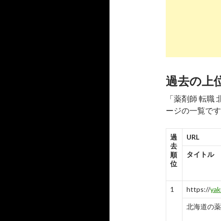
-
7
8
http://
sear
北海道薬剤師
-
8
過去の上
9
http://
sear
「薬剤師 転職
北海道で募
ージの一覧です
-
9
10
http://
sear
過
URL
去
薬剤師 求人
タイトル
順
位
-
10
1
https://
yak
北海道の薬