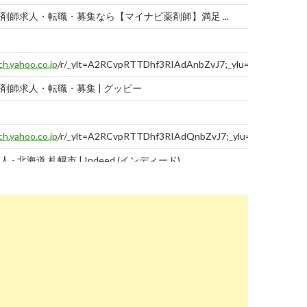
剤師求人・転職・募集なら【マイナビ薬剤師】満足 ...
ch.yahoo.co.jp
/r/_ylt=A2RCvpRTTDhf3RIAdAnbZvJ7;_ylu=X3oDMTBtM
剤師求人・転職・募集 | グッピー
ch.yahoo.co.jp
/r/_ylt=A2RCvpRTTDhf3RIAdQnbZvJ7;_ylu=X3oD
- 北海道 札幌市 | Indeed (インディード)
ch.yahoo.co.jp
/r/_ylt=A2RCvpRTTDhf3RIAdgnbZvJ7;_ylu=X3oDMTBtd
剤師求人・転職・募集・派遣｜ファルマスタッフ
ch.yahoo.co.jp
/r/_ylt=A2RCvpRTTDhf3RIAdwnbZvJ7;_ylu=X3oD
人 - 北海道| ハローワークの求人を検索