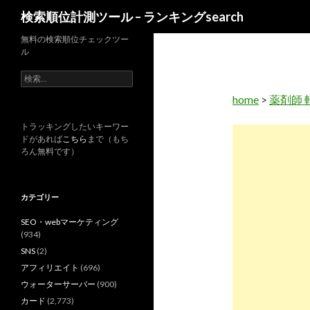
検
検索順位計測ツール – ランキングsearch
索
無料の検索順位チェックツー
ル
検
索
home
>
薬剤師 
:
トラッキングしたいキーワー
ドがあれば
こちら
まで（もち
ろん無料です）
カテゴリー
SEO・webマーケティング
(934)
SNS
(2)
アフィリエイト
(696)
ウォーターサーバー
(900)
カード
(2,773)