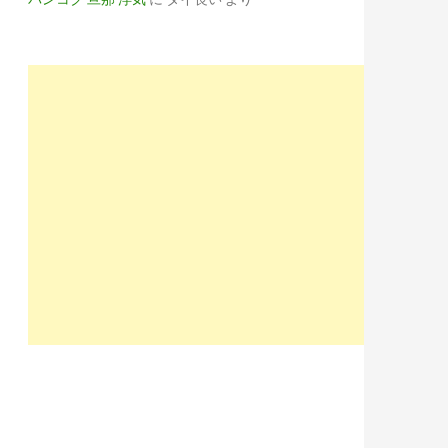
hZXRnBHBvcwMxBHNlYwNzcgRzbGsDdGl0bGU-/SIG=12aipkoqa/EXP=1597
Y1Z3BjBHBvcwMyBHNlYwNzcgRzbGsDdGl0bGU-/SIG=11p1hbjgi/EXP=159
FianZ2BHBvcwMzBHNlYwNzcgRzbGsDdGl0bGU-/SIG=11ruat97h/EXP=1597