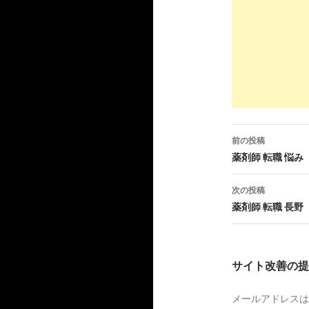
Indeed.co
3
https://
jp.
薬剤師の求人 
10
http://
www.
薬剤師の求
前の投稿
6
https://
jp.
投
薬剤師 転職 悩み
病院薬剤師の求
稿
次の投稿
ナ
薬剤師 転職 長野
6
https://
ww
ビ
北海道の薬
ゲ
サイト改善の提
7
https://
ww
ー
札幌市（北
メールアドレスは
シ